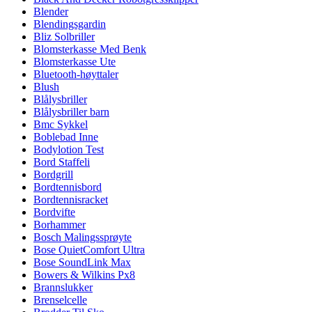
Blender
Blendingsgardin
Bliz Solbriller
Blomsterkasse Med Benk
Blomsterkasse Ute
Bluetooth-høyttaler
Blush
Blålysbriller
Blålysbriller barn
Bmc Sykkel
Boblebad Inne
Bodylotion Test
Bord Staffeli
Bordgrill
Bordtennisbord
Bordtennisracket
Bordvifte
Borhammer
Bosch Malingssprøyte
Bose QuietComfort Ultra
Bose SoundLink Max
Bowers & Wilkins Px8
Brannslukker
Brenselcelle