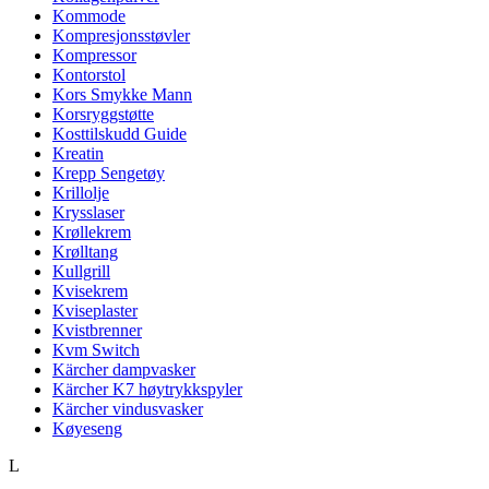
Kommode
Kompresjonsstøvler
Kompressor
Kontorstol
Kors Smykke Mann
Korsryggstøtte
Kosttilskudd Guide
Kreatin
Krepp Sengetøy
Krillolje
Krysslaser
Krøllekrem
Krølltang
Kullgrill
Kvisekrem
Kviseplaster
Kvistbrenner
Kvm Switch
Kärcher dampvasker
Kärcher K7 høytrykkspyler
Kärcher vindusvasker
Køyeseng
L