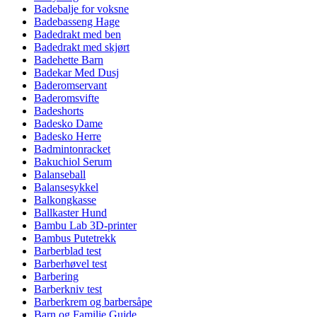
Badebalje for voksne
Badebasseng Hage
Badedrakt med ben
Badedrakt med skjørt
Badehette Barn
Badekar Med Dusj
Baderomservant
Baderomsvifte
Badeshorts
Badesko Dame
Badesko Herre
Badmintonracket
Bakuchiol Serum
Balanseball
Balansesykkel
Balkongkasse
Ballkaster Hund
Bambu Lab 3D-printer
Bambus Putetrekk
Barberblad test
Barberhøvel test
Barbering
Barberkniv test
Barberkrem og barbersåpe
Barn og Familie Guide