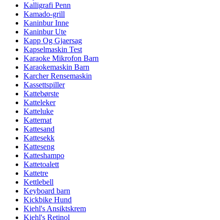
Kalligrafi Penn
Kamado-grill
Kaninbur Inne
Kaninbur Ute
Kapp Og Gjaersag
Kapselmaskin Test
Karaoke Mikrofon Barn
Karaokemaskin Barn
Karcher Rensemaskin
Kassettspiller
Kattebørste
Katteleker
Katteluke
Kattemat
Kattesand
Kattesekk
Katteseng
Katteshampo
Kattetoalett
Kattetre
Kettlebell
Keyboard barn
Kickbike Hund
Kiehl's Ansiktskrem
Kiehl's Retinol