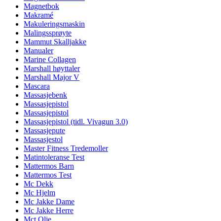
Magnetbok
Makramé
Makuleringsmaskin
Malingssprøyte
Mammut Skalljakke
Manualer
Marine Collagen
Marshall høyttaler
Marshall Major V
Mascara
Massasjebenk
Massasjepistol
Massasjepistol
Massasjepistol (tidl. Vivagun 3.0)
Massasjepute
Massasjestol
Master Fitness Tredemoller
Matintoleranse Test
Mattermos Barn
Mattermos Test
Mc Dekk
Mc Hjelm
Mc Jakke Dame
Mc Jakke Herre
Mct Olje