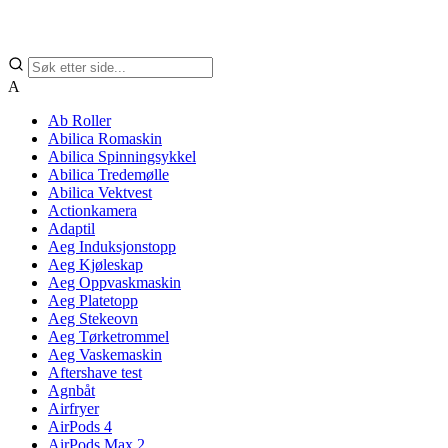
A
Ab Roller
Abilica Romaskin
Abilica Spinningsykkel
Abilica Tredemølle
Abilica Vektvest
Actionkamera
Adaptil
Aeg Induksjonstopp
Aeg Kjøleskap
Aeg Oppvaskmaskin
Aeg Platetopp
Aeg Stekeovn
Aeg Tørketrommel
Aeg Vaskemaskin
Aftershave test
Agnbåt
Airfryer
AirPods 4
AirPods Max 2