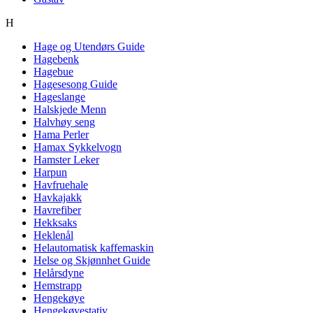
H
Hage og Utendørs Guide
Hagebenk
Hagebue
Hagesesong Guide
Hageslange
Halskjede Menn
Halvhøy seng
Hama Perler
Hamax Sykkelvogn
Hamster Leker
Harpun
Havfruehale
Havkajakk
Havrefiber
Hekksaks
Heklenål
Helautomatisk kaffemaskin
Helse og Skjønnhet Guide
Helårsdyne
Hemstrapp
Hengekøye
Hengekøyestativ