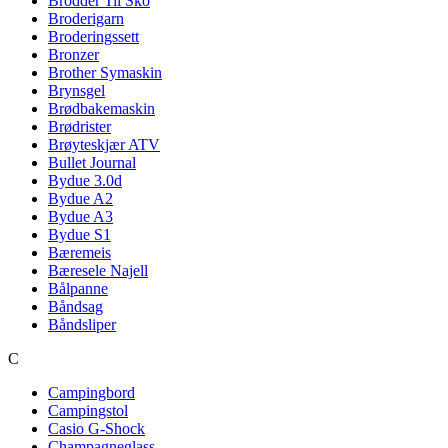
Brodder Til Sko
Broderigarn
Broderingssett
Bronzer
Brother Symaskin
Brynsgel
Brødbakemaskin
Brødrister
Brøyteskjær ATV
Bullet Journal
Bydue 3.0d
Bydue A2
Bydue A3
Bydue S1
Bæremeis
Bæresele Najell
Bålpanne
Båndsag
Båndsliper
C
Campingbord
Campingstol
Casio G-Shock
Champagneglass