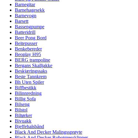
Barnegitar
Barnehagesekk
Barnevogn
Barsett
Bassengpumpe
Batteridrill
Beer Pong Bord
Beitepusser
Benkebereder
Beoplay H95
BERG trampoline
Bergans Skalljakke
Beskjæringssaks
Beste Tannkrem
Bh Uten Spiler
Biffbestikk
Bilinnredning
Billig Sofa
Bilseng
Bilstol
Biltørker
Bivuakk
Bjeffehalsbånd
Black And Decker Malingssprøyte
Black And Decker Robotgressklipper