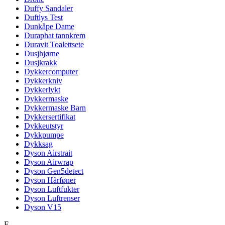
Duffy Sandaler
Duftlys Test
Dunkåpe Dame
Duraphat tannkrem
Duravit Toalettsete
Dusjhjørne
Dusjkrakk
Dykkercomputer
Dykkerkniv
Dykkerlykt
Dykkermaske
Dykkermaske Barn
Dykkersertifikat
Dykkeutstyr
Dykkpumpe
Dykksag
Dyson Airstrait
Dyson Airwrap
Dyson Gen5detect
Dyson Hårføner
Dyson Luftfukter
Dyson Luftrenser
Dyson V15
E