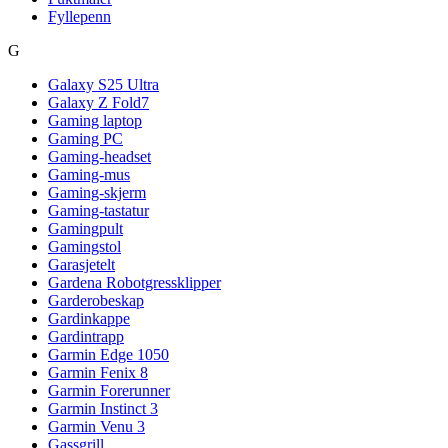
Fyllepenn
G
Galaxy S25 Ultra
Galaxy Z Fold7
Gaming laptop
Gaming PC
Gaming-headset
Gaming-mus
Gaming-skjerm
Gaming-tastatur
Gamingpult
Gamingstol
Garasjetelt
Gardena Robotgressklipper
Garderobeskap
Gardinkappe
Gardintrapp
Garmin Edge 1050
Garmin Fenix 8
Garmin Forerunner
Garmin Instinct 3
Garmin Venu 3
Gassgrill