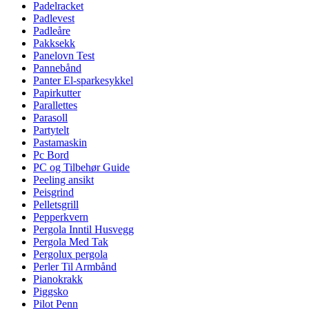
Padelracket
Padlevest
Padleåre
Pakksekk
Panelovn Test
Pannebånd
Panter El-sparkesykkel
Papirkutter
Parallettes
Parasoll
Partytelt
Pastamaskin
Pc Bord
PC og Tilbehør Guide
Peeling ansikt
Peisgrind
Pelletsgrill
Pepperkvern
Pergola Inntil Husvegg
Pergola Med Tak
Pergolux pergola
Perler Til Armbånd
Pianokrakk
Piggsko
Pilot Penn