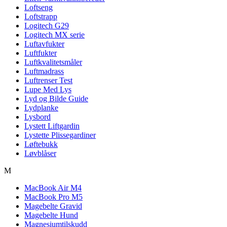
Loftseng
Loftstrapp
Logitech G29
Logitech MX serie
Luftavfukter
Luftfukter
Luftkvalitetsmåler
Luftmadrass
Luftrenser Test
Lupe Med Lys
Lyd og Bilde Guide
Lydplanke
Lysbord
Lystett Liftgardin
Lystette Plissegardiner
Løftebukk
Løvblåser
M
MacBook Air M4
MacBook Pro M5
Magebelte Gravid
Magebelte Hund
Magnesiumtilskudd