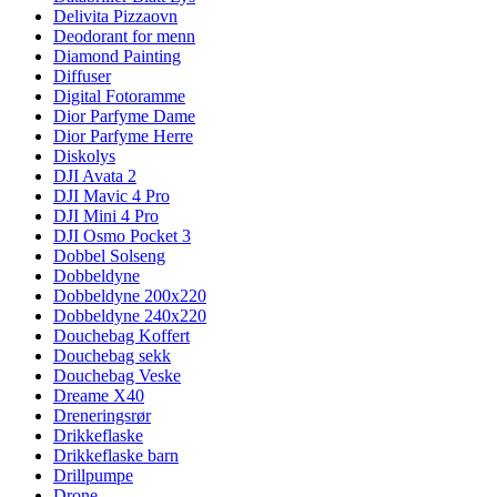
Delivita Pizzaovn
Deodorant for menn
Diamond Painting
Diffuser
Digital Fotoramme
Dior Parfyme Dame
Dior Parfyme Herre
Diskolys
DJI Avata 2
DJI Mavic 4 Pro
DJI Mini 4 Pro
DJI Osmo Pocket 3
Dobbel Solseng
Dobbeldyne
Dobbeldyne 200x220
Dobbeldyne 240x220
Douchebag Koffert
Douchebag sekk
Douchebag Veske
Dreame X40
Dreneringsrør
Drikkeflaske
Drikkeflaske barn
Drillpumpe
Drone