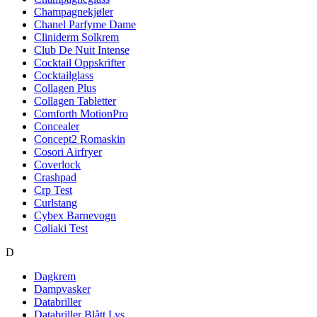
Champagnekjøler
Chanel Parfyme Dame
Cliniderm Solkrem
Club De Nuit Intense
Cocktail Oppskrifter
Cocktailglass
Collagen Plus
Collagen Tabletter
Comforth MotionPro
Concealer
Concept2 Romaskin
Cosori Airfryer
Coverlock
Crashpad
Crp Test
Curlstang
Cybex Barnevogn
Cøliaki Test
D
Dagkrem
Dampvasker
Databriller
Databriller Blått Lys