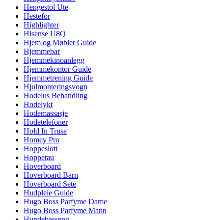
Hengestol Ute
Hestefor
Highlighter
Hisense U8Q
Hjem og Møbler Guide
Hjemmebar
Hjemmekinoanlegg
Hjemmekontor Guide
Hjemmetrening Guide
Hjulmonteringsvogn
Hodelus Behandling
Hodelykt
Hodemassasje
Hodetelefoner
Hold In Truse
Homey Pro
Hoppeslott
Hoppetau
Hoverboard
Hoverboard Barn
Hoverboard Sete
Hudpleie Guide
Hugo Boss Parfyme Dame
Hugo Boss Parfyme Mann
Hundebasseng