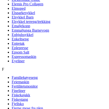
Elemis Pro Collagen
Elmoped
Elsparkesykkel
Elsykkel Barn
Elsykkel terreng/trekking
Emaljekopp
Emmaljunga Barnevogn
Enhjulssykkel
Enkeltseng
Entretak
Eplepresse
Epsom Salt
Espressomaskin
Eyeliner
F
Familiekøyeseng
Feiemaskin
Fertilitetsmonitor
Fineliner
Fiskekajakk
Fiskestang
Fjellsko
Fjerne mose fra plen