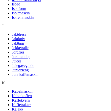
Isbad
Isbitform
Isbitmaskin
Iskremmaskin
J
Jaktdress
Jaktkniv
Jakttårn
Jekketralle
Jordfres
Jordnøttolje
Juicer
Julegaveguide
Juniorseng
Jura kaffemaskin
K
Kabelmaskin
Kabinkoffert
Kaffekvern
Kaffetrakter
Kajakk