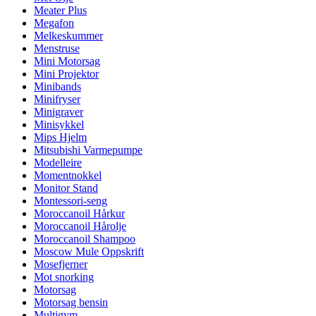
Meater Plus
Megafon
Melkeskummer
Menstruse
Mini Motorsag
Mini Projektor
Minibands
Minifryser
Minigraver
Minisykkel
Mips Hjelm
Mitsubishi Varmepumpe
Modelleire
Momentnokkel
Monitor Stand
Montessori-seng
Moroccanoil Hårkur
Moroccanoil Hårolje
Moroccanoil Shampoo
Moscow Mule Oppskrift
Mosefjerner
Mot snorking
Motorsag
Motorsag bensin
Multigym