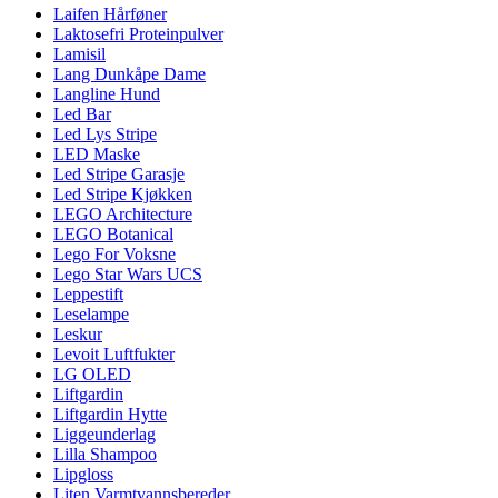
Laifen Hårføner
Laktosefri Proteinpulver
Lamisil
Lang Dunkåpe Dame
Langline Hund
Led Bar
Led Lys Stripe
LED Maske
Led Stripe Garasje
Led Stripe Kjøkken
LEGO Architecture
LEGO Botanical
Lego For Voksne
Lego Star Wars UCS
Leppestift
Leselampe
Leskur
Levoit Luftfukter
LG OLED
Liftgardin
Liftgardin Hytte
Liggeunderlag
Lilla Shampoo
Lipgloss
Liten Varmtvannsbereder