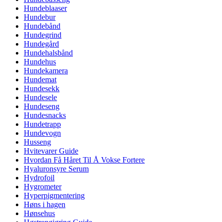
Hundeblaaser
Hundebur
Hundebånd
Hundegrind
Hundegård
Hundehalsbånd
Hundehus
Hundekamera
Hundemat
Hundesekk
Hundesele
Hundeseng
Hundesnacks
Hundetrapp
Hundevogn
Husseng
Hvitevarer Guide
Hvordan Få Håret Til Å Vokse Fortere
Hyaluronsyre Serum
Hydrofoil
Hygrometer
Hyperpigmentering
Høns i hagen
Hønsehus