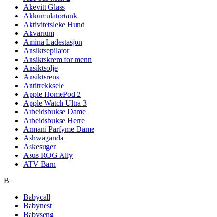
Akevitt Glass
Akkumulatortank
Aktivitetsleke Hund
Akvarium
Amina Ladestasjon
Ansiktsepilator
Ansiktskrem for menn
Ansiktsolje
Ansiktsrens
Antitrekksele
Apple HomePod 2
Apple Watch Ultra 3
Arbeidsbukse Dame
Arbeidsbukse Herre
Armani Parfyme Dame
Ashwaganda
Askesuger
Asus ROG Ally
ATV Barn
B
Babycall
Babynest
Babyseng