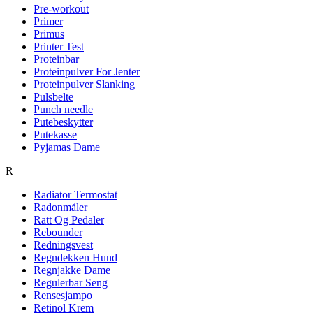
Pre-workout
Primer
Primus
Printer Test
Proteinbar
Proteinpulver For Jenter
Proteinpulver Slanking
Pulsbelte
Punch needle
Putebeskytter
Putekasse
Pyjamas Dame
R
Radiator Termostat
Radonmåler
Ratt Og Pedaler
Rebounder
Redningsvest
Regndekken Hund
Regnjakke Dame
Regulerbar Seng
Rensesjampo
Retinol Krem