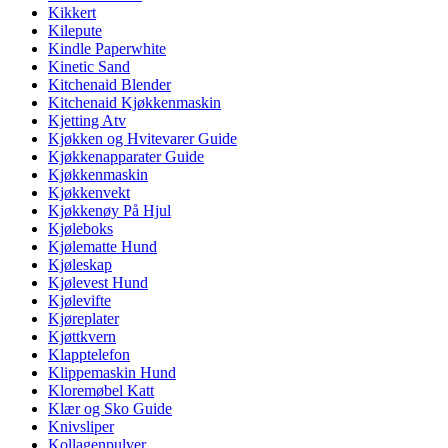
Kikkert
Kilepute
Kindle Paperwhite
Kinetic Sand
Kitchenaid Blender
Kitchenaid Kjøkkenmaskin
Kjetting Atv
Kjøkken og Hvitevarer Guide
Kjøkkenapparater Guide
Kjøkkenmaskin
Kjøkkenvekt
Kjøkkenøy På Hjul
Kjøleboks
Kjølematte Hund
Kjøleskap
Kjølevest Hund
Kjølevifte
Kjøreplater
Kjøttkvern
Klapptelefon
Klippemaskin Hund
Kloremøbel Katt
Klær og Sko Guide
Knivsliper
Kollagenpulver