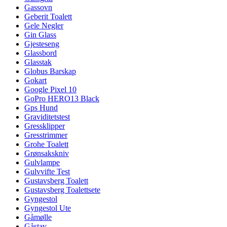
Gassovn
Geberit Toalett
Gele Negler
Gin Glass
Gjesteseng
Glassbord
Glasstak
Globus Barskap
Gokart
Google Pixel 10
GoPro HERO13 Black
Gps Hund
Graviditetstest
Gressklipper
Gresstrimmer
Grohe Toalett
Grønsakskniv
Gulvlampe
Gulvvifte Test
Gustavsberg Toalett
Gustavsberg Toalettsete
Gyngestol
Gyngestol Ute
Gåmølle
Gåstav