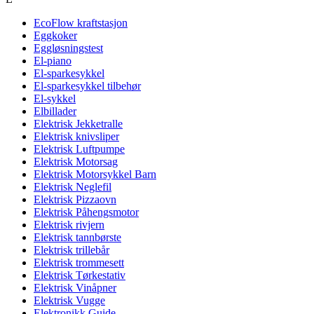
EcoFlow kraftstasjon
Eggkoker
Eggløsningstest
El-piano
El-sparkesykkel
El-sparkesykkel tilbehør
El-sykkel
Elbillader
Elektrisk Jekketralle
Elektrisk knivsliper
Elektrisk Luftpumpe
Elektrisk Motorsag
Elektrisk Motorsykkel Barn
Elektrisk Neglefil
Elektrisk Pizzaovn
Elektrisk Påhengsmotor
Elektrisk rivjern
Elektrisk tannbørste
Elektrisk trillebår
Elektrisk trommesett
Elektrisk Tørkestativ
Elektrisk Vinåpner
Elektrisk Vugge
Elektronikk Guide