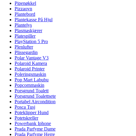
Pipenøkkel
Pizzaovn
Plantebord
Plantekasse På Hjul
Plantelys
Plasmaskjærer
Platespiller
PlayStation 5 Pro
Plenlufter
Plissegardin
Polar Vantage V3
Polaroid Kamera
Polaroid Printer
Poleringsmaskin
Pop Mart Labubu
Popcornmaskin
Porsgrund Toalett
Porsgrund Toalettsete
Portabel Aircondition
Posca Tusj
Poteklipper Hund
Potetskreller
Powerbank Iphone
Prada Parfyme Dame
Prada Parfyme Herre