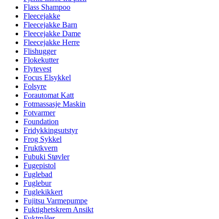
Flass Shampoo
Fleecejakke
Fleecejakke Barn
Fleecejakke Dame
Fleecejakke Herre
Flishugger
Flokekutter
Flytevest
Focus Elsykkel
Folsyre
Forautomat Katt
Fotmassasje Maskin
Fotvarmer
Foundation
Fridykkingsutstyr
Frog Sykkel
Fruktkvern
Fubuki Støvler
Fugepistol
Fuglebad
Fuglebur
Fuglekikkert
Fujitsu Varmepumpe
Fuktighetskrem Ansikt
Fuktmåler