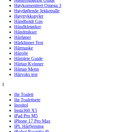
Høstrengjøring Guide
Høykonsentrert Omega 3
Høytløftende Jekketralle
Høytrykkspyler
Håndholdt Gps
Håndkletørker
Håndmikser
Hårføner
Hårklipper Test
Hårmaske
Hårolje
Hårpleie Guide
Hårtap Kvinner
Hårtap Menn
Hårvoks test
I
Ifø Toalett
Ifø Toalettsete
Inositol
Insta360 X5
iPad Pro M5
iPhone 17 Pro Max
IPL Hårfjerning
iRobot Roomba j9