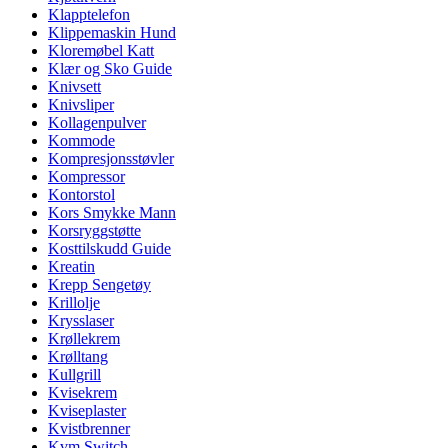
Klapptelefon
Klippemaskin Hund
Kloremøbel Katt
Klær og Sko Guide
Knivsett
Knivsliper
Kollagenpulver
Kommode
Kompresjonsstøvler
Kompressor
Kontorstol
Kors Smykke Mann
Korsryggstøtte
Kosttilskudd Guide
Kreatin
Krepp Sengetøy
Krillolje
Krysslaser
Krøllekrem
Krølltang
Kullgrill
Kvisekrem
Kviseplaster
Kvistbrenner
Kvm Switch