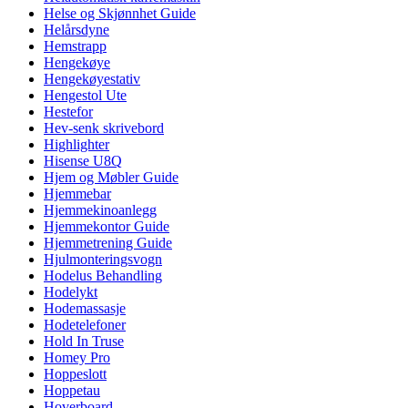
Helse og Skjønnhet Guide
Helårsdyne
Hemstrapp
Hengekøye
Hengekøyestativ
Hengestol Ute
Hestefor
Hev-senk skrivebord
Highlighter
Hisense U8Q
Hjem og Møbler Guide
Hjemmebar
Hjemmekinoanlegg
Hjemmekontor Guide
Hjemmetrening Guide
Hjulmonteringsvogn
Hodelus Behandling
Hodelykt
Hodemassasje
Hodetelefoner
Hold In Truse
Homey Pro
Hoppeslott
Hoppetau
Hoverboard