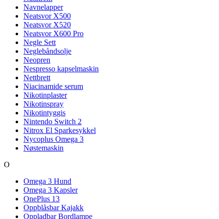
Navnelapper
Neatsvor X500
Neatsvor X520
Neatsvor X600 Pro
Negle Sett
Neglebåndsolje
Neopren
Nespresso kapselmaskin
Nettbrett
Niacinamide serum
Nikotinplaster
Nikotinspray
Nikotintyggis
Nintendo Switch 2
Nitrox El Sparkesykkel
Nycoplus Omega 3
Nøstemaskin
O
Omega 3 Hund
Omega 3 Kapsler
OnePlus 13
Oppblåsbar Kajakk
Oppladbar Bordlampe