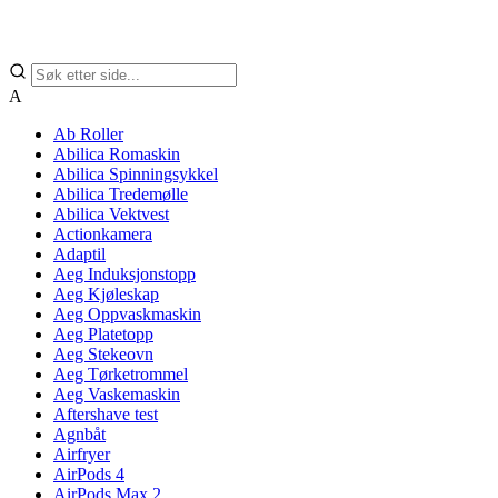
A
Ab Roller
Abilica Romaskin
Abilica Spinningsykkel
Abilica Tredemølle
Abilica Vektvest
Actionkamera
Adaptil
Aeg Induksjonstopp
Aeg Kjøleskap
Aeg Oppvaskmaskin
Aeg Platetopp
Aeg Stekeovn
Aeg Tørketrommel
Aeg Vaskemaskin
Aftershave test
Agnbåt
Airfryer
AirPods 4
AirPods Max 2