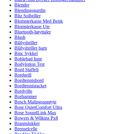
Blender
Blendingsgardin
Bliz Solbriller
Blomsterkasse Med Benk
Blomsterkasse Ute
Bluetooth-høyttaler
Blush
Blålysbriller
Blålysbriller barn
Bmc Sykkel
Boblebad Inne
Bodylotion Test
Bord Staffeli
Bordgrill
Bordtennisbord
Bordtennisracket
Bordvifte
Borhammer
Bosch Malingssprøyte
Bose QuietComfort Ultra
Bose SoundLink Max
Bowers & Wilkins Px8
Brannslukker
Brenselcelle