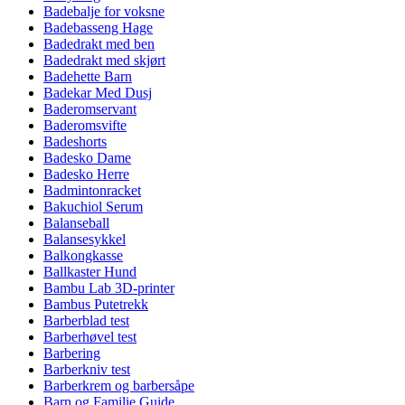
Badebalje for voksne
Badebasseng Hage
Badedrakt med ben
Badedrakt med skjørt
Badehette Barn
Badekar Med Dusj
Baderomservant
Baderomsvifte
Badeshorts
Badesko Dame
Badesko Herre
Badmintonracket
Bakuchiol Serum
Balanseball
Balansesykkel
Balkongkasse
Ballkaster Hund
Bambu Lab 3D-printer
Bambus Putetrekk
Barberblad test
Barberhøvel test
Barbering
Barberkniv test
Barberkrem og barbersåpe
Barn og Familie Guide