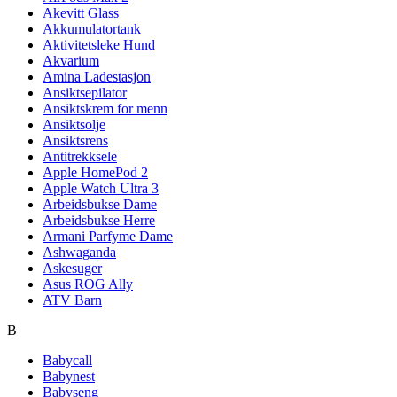
Akevitt Glass
Akkumulatortank
Aktivitetsleke Hund
Akvarium
Amina Ladestasjon
Ansiktsepilator
Ansiktskrem for menn
Ansiktsolje
Ansiktsrens
Antitrekksele
Apple HomePod 2
Apple Watch Ultra 3
Arbeidsbukse Dame
Arbeidsbukse Herre
Armani Parfyme Dame
Ashwaganda
Askesuger
Asus ROG Ally
ATV Barn
B
Babycall
Babynest
Babyseng