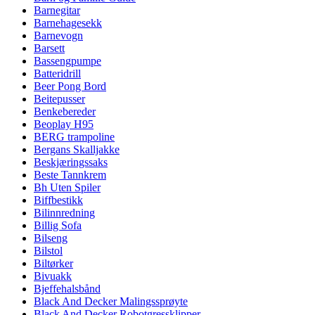
Barnegitar
Barnehagesekk
Barnevogn
Barsett
Bassengpumpe
Batteridrill
Beer Pong Bord
Beitepusser
Benkebereder
Beoplay H95
BERG trampoline
Bergans Skalljakke
Beskjæringssaks
Beste Tannkrem
Bh Uten Spiler
Biffbestikk
Bilinnredning
Billig Sofa
Bilseng
Bilstol
Biltørker
Bivuakk
Bjeffehalsbånd
Black And Decker Malingssprøyte
Black And Decker Robotgressklipper