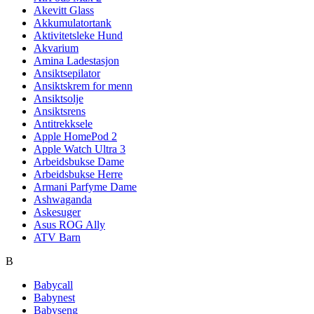
Akevitt Glass
Akkumulatortank
Aktivitetsleke Hund
Akvarium
Amina Ladestasjon
Ansiktsepilator
Ansiktskrem for menn
Ansiktsolje
Ansiktsrens
Antitrekksele
Apple HomePod 2
Apple Watch Ultra 3
Arbeidsbukse Dame
Arbeidsbukse Herre
Armani Parfyme Dame
Ashwaganda
Askesuger
Asus ROG Ally
ATV Barn
B
Babycall
Babynest
Babyseng