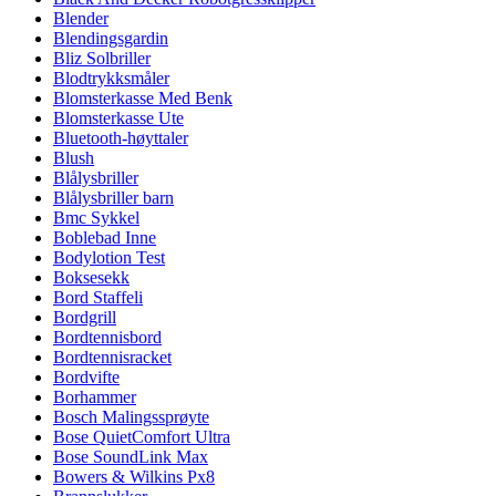
Blender
Blendingsgardin
Bliz Solbriller
Blodtrykksmåler
Blomsterkasse Med Benk
Blomsterkasse Ute
Bluetooth-høyttaler
Blush
Blålysbriller
Blålysbriller barn
Bmc Sykkel
Boblebad Inne
Bodylotion Test
Boksesekk
Bord Staffeli
Bordgrill
Bordtennisbord
Bordtennisracket
Bordvifte
Borhammer
Bosch Malingssprøyte
Bose QuietComfort Ultra
Bose SoundLink Max
Bowers & Wilkins Px8