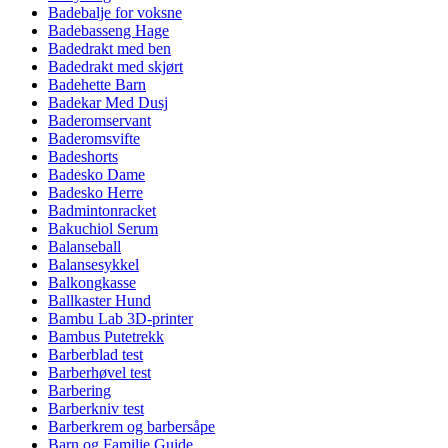
Badebalje for voksne
Badebasseng Hage
Badedrakt med ben
Badedrakt med skjørt
Badehette Barn
Badekar Med Dusj
Baderomservant
Baderomsvifte
Badeshorts
Badesko Dame
Badesko Herre
Badmintonracket
Bakuchiol Serum
Balanseball
Balansesykkel
Balkongkasse
Ballkaster Hund
Bambu Lab 3D-printer
Bambus Putetrekk
Barberblad test
Barberhøvel test
Barbering
Barberkniv test
Barberkrem og barbersåpe
Barn og Familie Guide