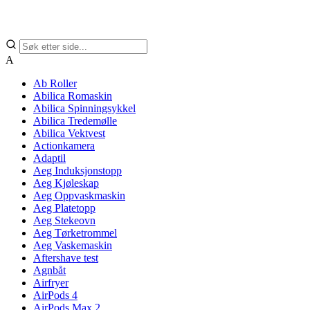
A
Ab Roller
Abilica Romaskin
Abilica Spinningsykkel
Abilica Tredemølle
Abilica Vektvest
Actionkamera
Adaptil
Aeg Induksjonstopp
Aeg Kjøleskap
Aeg Oppvaskmaskin
Aeg Platetopp
Aeg Stekeovn
Aeg Tørketrommel
Aeg Vaskemaskin
Aftershave test
Agnbåt
Airfryer
AirPods 4
AirPods Max 2