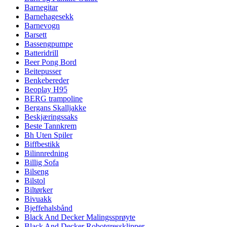
Barnegitar
Barnehagesekk
Barnevogn
Barsett
Bassengpumpe
Batteridrill
Beer Pong Bord
Beitepusser
Benkebereder
Beoplay H95
BERG trampoline
Bergans Skalljakke
Beskjæringssaks
Beste Tannkrem
Bh Uten Spiler
Biffbestikk
Bilinnredning
Billig Sofa
Bilseng
Bilstol
Biltørker
Bivuakk
Bjeffehalsbånd
Black And Decker Malingssprøyte
Black And Decker Robotgressklipper