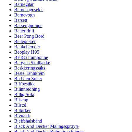
Barnegitar
Barnehagesekk
Barnevogn
Barsett
Bassengpumpe
Batteridrill
Beer Pong Bord
Beitepusser
Benkebereder
Beoplay H95
BERG trampoline
Bergans Skalljakke
Beskjæringssaks
Beste Tannkrem
Bh Uten Spiler
Biffbestikk
Bilinnredning
Billig Sofa
Bilseng
Bilstol
Biltørker
Bivuakk
Bjeffehalsbånd
Black And Decker Malingssprøyte
Black And Decker Robotgressklipper