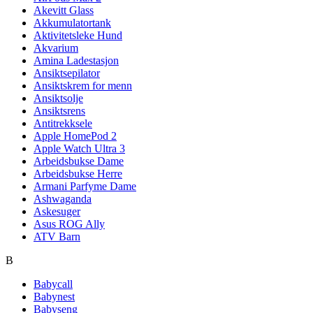
Akevitt Glass
Akkumulatortank
Aktivitetsleke Hund
Akvarium
Amina Ladestasjon
Ansiktsepilator
Ansiktskrem for menn
Ansiktsolje
Ansiktsrens
Antitrekksele
Apple HomePod 2
Apple Watch Ultra 3
Arbeidsbukse Dame
Arbeidsbukse Herre
Armani Parfyme Dame
Ashwaganda
Askesuger
Asus ROG Ally
ATV Barn
B
Babycall
Babynest
Babyseng