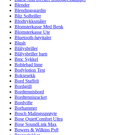
Blender
Blendingsgardin
Bliz Solbriller
Blodtrykksmåler
Blomsterkasse Med Benk
Blomsterkasse Ute
Bluetooth-høyttaler
Blush
Blålysbriller
Blålysbriller barn
Bmc Sykkel
Boblebad Inne
Bodylotion Test
Boksesekk
Bord Staffeli
Bordgrill
Bordtennisbord
Bordtennisracket
Bordvifte
Borhammer
Bosch Malingssprøyte
Bose QuietComfort Ultra
Bose SoundLink Max
Bowers & Wilkins Px8