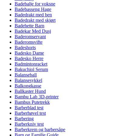
Badebalje for voksne
Badebasseng Hage
Badedrakt med ben
Badedrakt med skjørt
Badehette Barn
Badekar Med Dusj
Baderomservant
Baderomsvifte
Badeshorts
Badesko Dame
Badesko Herre
Badmintonracket
Bakuchiol Serum
Balanseball
Balansesykkel
Balkongkasse
Ballkaster Hund
Bambu Lab 3D-printer
Bambus Putetrekk
Barberblad test
Barberhøvel test
Barbering
Barberkniv test
Barberkrem og barbersåpe
Barn og Familie Guide