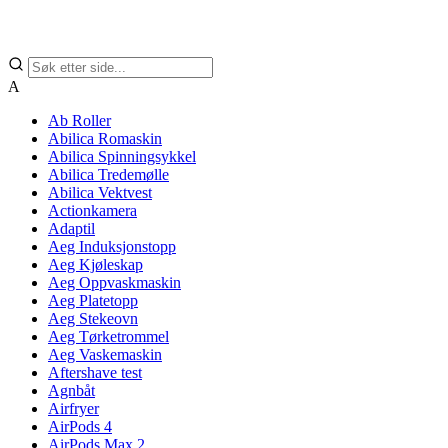
A
Ab Roller
Abilica Romaskin
Abilica Spinningsykkel
Abilica Tredemølle
Abilica Vektvest
Actionkamera
Adaptil
Aeg Induksjonstopp
Aeg Kjøleskap
Aeg Oppvaskmaskin
Aeg Platetopp
Aeg Stekeovn
Aeg Tørketrommel
Aeg Vaskemaskin
Aftershave test
Agnbåt
Airfryer
AirPods 4
AirPods Max 2