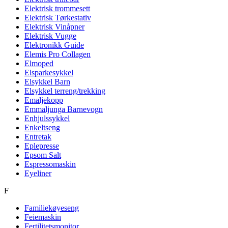
Elektrisk trommesett
Elektrisk Tørkestativ
Elektrisk Vinåpner
Elektrisk Vugge
Elektronikk Guide
Elemis Pro Collagen
Elmoped
Elsparkesykkel
Elsykkel Barn
Elsykkel terreng/trekking
Emaljekopp
Emmaljunga Barnevogn
Enhjulssykkel
Enkeltseng
Entretak
Eplepresse
Epsom Salt
Espressomaskin
Eyeliner
F
Familiekøyeseng
Feiemaskin
Fertilitetsmonitor