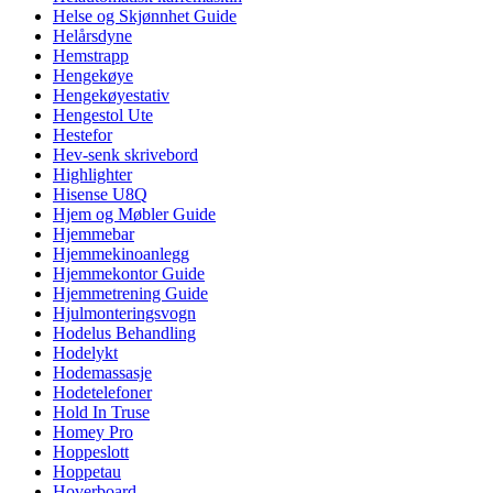
Helse og Skjønnhet Guide
Helårsdyne
Hemstrapp
Hengekøye
Hengekøyestativ
Hengestol Ute
Hestefor
Hev-senk skrivebord
Highlighter
Hisense U8Q
Hjem og Møbler Guide
Hjemmebar
Hjemmekinoanlegg
Hjemmekontor Guide
Hjemmetrening Guide
Hjulmonteringsvogn
Hodelus Behandling
Hodelykt
Hodemassasje
Hodetelefoner
Hold In Truse
Homey Pro
Hoppeslott
Hoppetau
Hoverboard