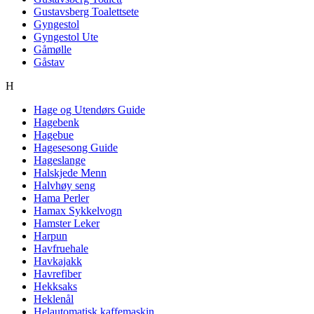
Gustavsberg Toalettsete
Gyngestol
Gyngestol Ute
Gåmølle
Gåstav
H
Hage og Utendørs Guide
Hagebenk
Hagebue
Hagesesong Guide
Hageslange
Halskjede Menn
Halvhøy seng
Hama Perler
Hamax Sykkelvogn
Hamster Leker
Harpun
Havfruehale
Havkajakk
Havrefiber
Hekksaks
Heklenål
Helautomatisk kaffemaskin