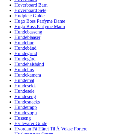
Hoverboard Barn
Hoverboard Sete
Hudpleie Guide
Hugo Boss Parfyme Dame
Hugo Boss Parfyme Mann
Hundebasseng
Hundeblaaser
Hundebur
Hundebånd
Hundegrind
Hundegård
Hundehalsbånd
Hundehus
Hundekamera
Hundemat
Hundesekk
Hundesele
Hundeseng
Hundesnacks
Hundetrapp
Hundevogn
Husseng
Hvitevarer Guide
Hvordan Få Håret Til Å Vokse Fortere