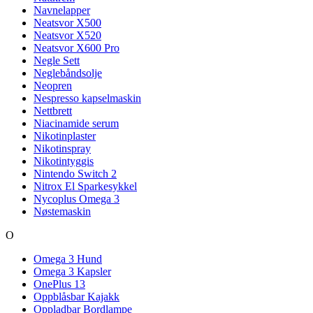
Navnelapper
Neatsvor X500
Neatsvor X520
Neatsvor X600 Pro
Negle Sett
Neglebåndsolje
Neopren
Nespresso kapselmaskin
Nettbrett
Niacinamide serum
Nikotinplaster
Nikotinspray
Nikotintyggis
Nintendo Switch 2
Nitrox El Sparkesykkel
Nycoplus Omega 3
Nøstemaskin
O
Omega 3 Hund
Omega 3 Kapsler
OnePlus 13
Oppblåsbar Kajakk
Oppladbar Bordlampe