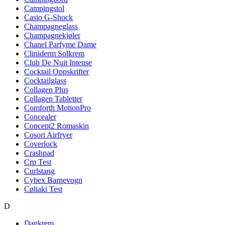
Campingstol
Casio G-Shock
Champagneglass
Champagnekjøler
Chanel Parfyme Dame
Cliniderm Solkrem
Club De Nuit Intense
Cocktail Oppskrifter
Cocktailglass
Collagen Plus
Collagen Tabletter
Comforth MotionPro
Concealer
Concept2 Romaskin
Cosori Airfryer
Coverlock
Crashpad
Crp Test
Curlstang
Cybex Barnevogn
Cøliaki Test
D
Dagkrem