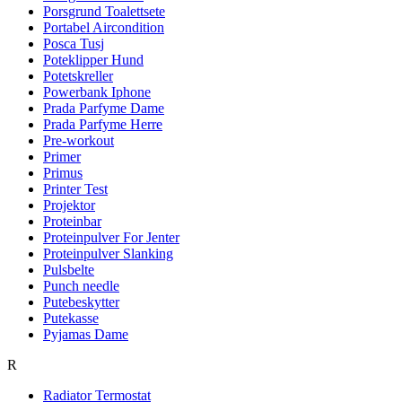
Porsgrund Toalettsete
Portabel Aircondition
Posca Tusj
Poteklipper Hund
Potetskreller
Powerbank Iphone
Prada Parfyme Dame
Prada Parfyme Herre
Pre-workout
Primer
Primus
Printer Test
Projektor
Proteinbar
Proteinpulver For Jenter
Proteinpulver Slanking
Pulsbelte
Punch needle
Putebeskytter
Putekasse
Pyjamas Dame
R
Radiator Termostat