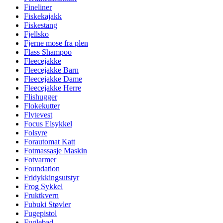
Fineliner
Fiskekajakk
Fiskestang
Fjellsko
Fjerne mose fra plen
Flass Shampoo
Fleecejakke
Fleecejakke Barn
Fleecejakke Dame
Fleecejakke Herre
Flishugger
Flokekutter
Flytevest
Focus Elsykkel
Folsyre
Forautomat Katt
Fotmassasje Maskin
Fotvarmer
Foundation
Fridykkingsutstyr
Frog Sykkel
Fruktkvern
Fubuki Støvler
Fugepistol
Fuglebad