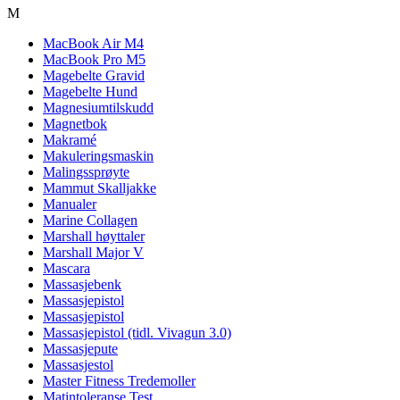
M
MacBook Air M4
MacBook Pro M5
Magebelte Gravid
Magebelte Hund
Magnesiumtilskudd
Magnetbok
Makramé
Makuleringsmaskin
Malingssprøyte
Mammut Skalljakke
Manualer
Marine Collagen
Marshall høyttaler
Marshall Major V
Mascara
Massasjebenk
Massasjepistol
Massasjepistol
Massasjepistol (tidl. Vivagun 3.0)
Massasjepute
Massasjestol
Master Fitness Tredemoller
Matintoleranse Test