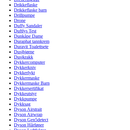
Drikkeflaske
Drikkeflaske barn
Drillpumpe
Drone
Duffy Sandaler
Duftlys Test
Dunkåpe Dame
Duraphat tannkrem
Duravit Toalettsete
Dusjhjørne
Dusjkrakk
Dykkercomputer
Dykkerkniv
Dykkerlykt
Dykkermaske
Dykkermaske Barn
Dykkersertifikat
Dykkeutstyr
Dykkpumpe
Dykksag
Dyson Airstrait
Dyson Airwrap
Dyson Gen5detect
Dyson Hårføner