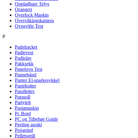
Oppladbare Telys
Orangeri
Overlock Maskin
Overvåkingskamera
Ovnsvifte Test
P
Padelracket
Padlevest
Padleåre
Pakksekk
Panelovn Test
Pannebånd
Panter El-sparkesykkel
Papirkutter
Parallettes
Parasoll
Partytelt
Pastamaskin
Pc Bord
PC og Tilbehør Guide
Peeling ansikt
Peisgrind
Pelletsgrill