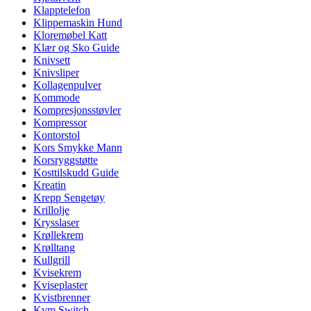
Klapptelefon
Klippemaskin Hund
Kloremøbel Katt
Klær og Sko Guide
Knivsett
Knivsliper
Kollagenpulver
Kommode
Kompresjonsstøvler
Kompressor
Kontorstol
Kors Smykke Mann
Korsryggstøtte
Kosttilskudd Guide
Kreatin
Krepp Sengetøy
Krillolje
Krysslaser
Krøllekrem
Krølltang
Kullgrill
Kvisekrem
Kviseplaster
Kvistbrenner
Kvm Switch