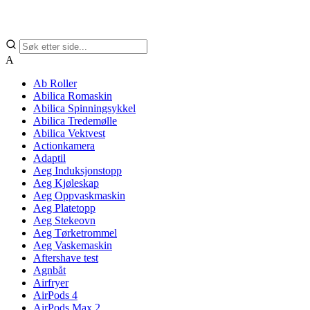
A
Ab Roller
Abilica Romaskin
Abilica Spinningsykkel
Abilica Tredemølle
Abilica Vektvest
Actionkamera
Adaptil
Aeg Induksjonstopp
Aeg Kjøleskap
Aeg Oppvaskmaskin
Aeg Platetopp
Aeg Stekeovn
Aeg Tørketrommel
Aeg Vaskemaskin
Aftershave test
Agnbåt
Airfryer
AirPods 4
AirPods Max 2