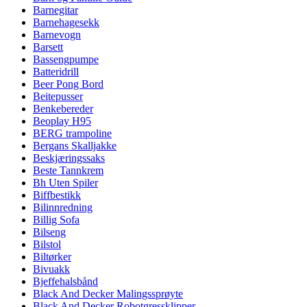
Barnegitar
Barnehagesekk
Barnevogn
Barsett
Bassengpumpe
Batteridrill
Beer Pong Bord
Beitepusser
Benkebereder
Beoplay H95
BERG trampoline
Bergans Skalljakke
Beskjæringssaks
Beste Tannkrem
Bh Uten Spiler
Biffbestikk
Bilinnredning
Billig Sofa
Bilseng
Bilstol
Biltørker
Bivuakk
Bjeffehalsbånd
Black And Decker Malingssprøyte
Black And Decker Robotgressklipper