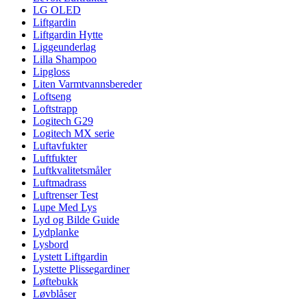
LG OLED
Liftgardin
Liftgardin Hytte
Liggeunderlag
Lilla Shampoo
Lipgloss
Liten Varmtvannsbereder
Loftseng
Loftstrapp
Logitech G29
Logitech MX serie
Luftavfukter
Luftfukter
Luftkvalitetsmåler
Luftmadrass
Luftrenser Test
Lupe Med Lys
Lyd og Bilde Guide
Lydplanke
Lysbord
Lystett Liftgardin
Lystette Plissegardiner
Løftebukk
Løvblåser