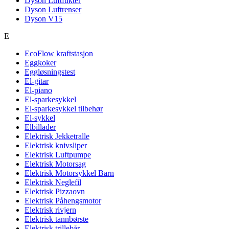
Dyson Luftfukter
Dyson Luftrenser
Dyson V15
E
EcoFlow kraftstasjon
Eggkoker
Eggløsningstest
El-gitar
El-piano
El-sparkesykkel
El-sparkesykkel tilbehør
El-sykkel
Elbillader
Elektrisk Jekketralle
Elektrisk knivsliper
Elektrisk Luftpumpe
Elektrisk Motorsag
Elektrisk Motorsykkel Barn
Elektrisk Neglefil
Elektrisk Pizzaovn
Elektrisk Påhengsmotor
Elektrisk rivjern
Elektrisk tannbørste
Elektrisk trillebår