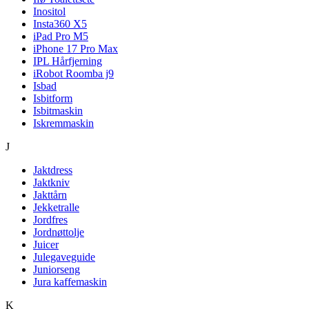
Inositol
Insta360 X5
iPad Pro M5
iPhone 17 Pro Max
IPL Hårfjerning
iRobot Roomba j9
Isbad
Isbitform
Isbitmaskin
Iskremmaskin
J
Jaktdress
Jaktkniv
Jakttårn
Jekketralle
Jordfres
Jordnøttolje
Juicer
Julegaveguide
Juniorseng
Jura kaffemaskin
K