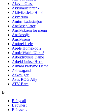
Akevitt Glass
Akkumulatortank
Aktivitetsleke Hund
Akvarium
Amina Ladestasjon
Ansiktsepilator
Ansiktskrem for menn
Ansiktsolje
Ansiktsrens
Antitrekksele
Apple HomePod 2
Apple Watch Ultra 3
Arbeidsbukse Dame
Arbeidsbukse Herre
Armani Parfyme Dame
Ashwaganda
Askesuger
Asus ROG Ally
ATV Barn
B
Babycall
Babynest
Babyseng