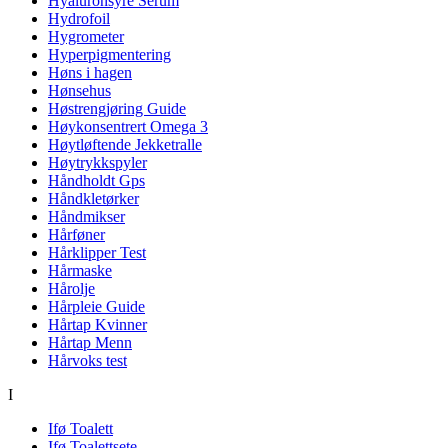
Hyaluronsyre Serum
Hydrofoil
Hygrometer
Hyperpigmentering
Høns i hagen
Hønsehus
Høstrengjøring Guide
Høykonsentrert Omega 3
Høytløftende Jekketralle
Høytrykkspyler
Håndholdt Gps
Håndkletørker
Håndmikser
Hårføner
Hårklipper Test
Hårmaske
Hårolje
Hårpleie Guide
Hårtap Kvinner
Hårtap Menn
Hårvoks test
I
Ifø Toalett
Ifø Toalettsete