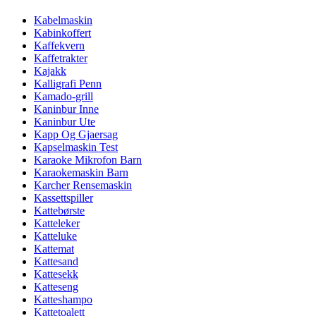
Kabelmaskin
Kabinkoffert
Kaffekvern
Kaffetrakter
Kajakk
Kalligrafi Penn
Kamado-grill
Kaninbur Inne
Kaninbur Ute
Kapp Og Gjaersag
Kapselmaskin Test
Karaoke Mikrofon Barn
Karaokemaskin Barn
Karcher Rensemaskin
Kassettspiller
Kattebørste
Katteleker
Katteluke
Kattemat
Kattesand
Kattesekk
Katteseng
Katteshampo
Kattetoalett