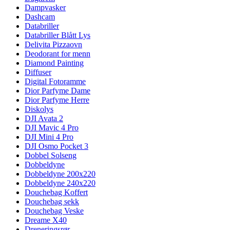
Dampvasker
Dashcam
Databriller
Databriller Blått Lys
Delivita Pizzaovn
Deodorant for menn
Diamond Painting
Diffuser
Digital Fotoramme
Dior Parfyme Dame
Dior Parfyme Herre
Diskolys
DJI Avata 2
DJI Mavic 4 Pro
DJI Mini 4 Pro
DJI Osmo Pocket 3
Dobbel Solseng
Dobbeldyne
Dobbeldyne 200x220
Dobbeldyne 240x220
Douchebag Koffert
Douchebag sekk
Douchebag Veske
Dreame X40
Dreneringsrør