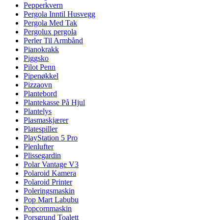
Pepperkvern
Pergola Inntil Husvegg
Pergola Med Tak
Pergolux pergola
Perler Til Armbånd
Pianokrakk
Piggsko
Pilot Penn
Pipenøkkel
Pizzaovn
Plantebord
Plantekasse På Hjul
Plantelys
Plasmaskjærer
Platespiller
PlayStation 5 Pro
Plenlufter
Plissegardin
Polar Vantage V3
Polaroid Kamera
Polaroid Printer
Poleringsmaskin
Pop Mart Labubu
Popcornmaskin
Porsgrund Toalett