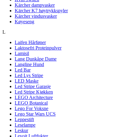
Kärcher dampvasker
Kärcher K7 høytrykkspyler
Kärcher vindusvasker
Køyeseng
L
Laifen Hårføner
Laktosefri Proteinpulver
Lamisil
Lang Dunkåpe Dame
Langline Hund
Led Bar
Led Lys Stripe
LED Maske
Led Stripe Garasje
Led Stripe Kjøkken
LEGO Architecture
LEGO Botanical
Lego For Voksne
Lego Star Wars UCS
Leppestift
Leselampe
Leskur
Levoit Luftfukter