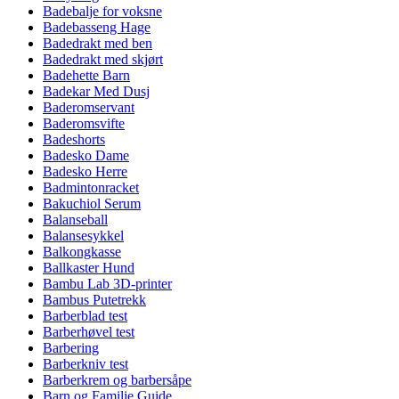
Badebalje for voksne
Badebasseng Hage
Badedrakt med ben
Badedrakt med skjørt
Badehette Barn
Badekar Med Dusj
Baderomservant
Baderomsvifte
Badeshorts
Badesko Dame
Badesko Herre
Badmintonracket
Bakuchiol Serum
Balanseball
Balansesykkel
Balkongkasse
Ballkaster Hund
Bambu Lab 3D-printer
Bambus Putetrekk
Barberblad test
Barberhøvel test
Barbering
Barberkniv test
Barberkrem og barbersåpe
Barn og Familie Guide