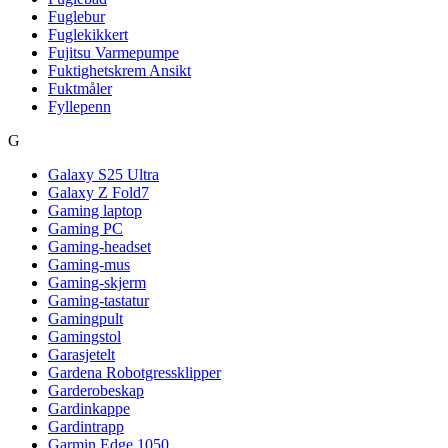
Fuglebur
Fuglekikkert
Fujitsu Varmepumpe
Fuktighetskrem Ansikt
Fuktmåler
Fyllepenn
G
Galaxy S25 Ultra
Galaxy Z Fold7
Gaming laptop
Gaming PC
Gaming-headset
Gaming-mus
Gaming-skjerm
Gaming-tastatur
Gamingpult
Gamingstol
Garasjetelt
Gardena Robotgressklipper
Garderobeskap
Gardinkappe
Gardintrapp
Garmin Edge 1050