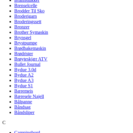
Brannslukker
Brenselcelle
Brodder Til Sko
Broderigarn
Broderingssett
Bronzer
Brother Symaskin
Brynsgel
Brystpumpe
Brødbakemaskin
Brødrister
Brøyteskjær ATV
Bullet Journal
Bydue 3.0d
Bydue A2
Bydue A3
Bydue S1
Bæremeis
Bæresele Najell
Bålpanne
Båndsag
Båndsliper
C
Campingbord