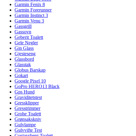
Garmin Fenix 8
Garmin Forerunner
Garmin Instinct 3
Garmin Venu 3
Gassgrill
Gassovn
Geberit Toalett
Gele Negler
Gin Glass
Gjesteseng
Glassbord
Glasstak
Globus Barskap
Gokart
Google Pixel 10
GoPro HERO13 Black
Gps Hund
Graviditetstest
Gressklipper
Gresstrimmer
Grohe Toalett
Grønsakskniv
Gulvlampe
Gulvvifte Test
Gustavsberg Toalett