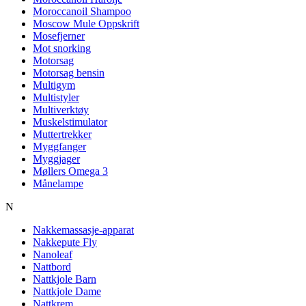
Moroccanoil Shampoo
Moscow Mule Oppskrift
Mosefjerner
Mot snorking
Motorsag
Motorsag bensin
Multigym
Multistyler
Multiverktøy
Muskelstimulator
Muttertrekker
Myggfanger
Myggjager
Møllers Omega 3
Månelampe
N
Nakkemassasje-apparat
Nakkepute Fly
Nanoleaf
Nattbord
Nattkjole Barn
Nattkjole Dame
Nattkrem