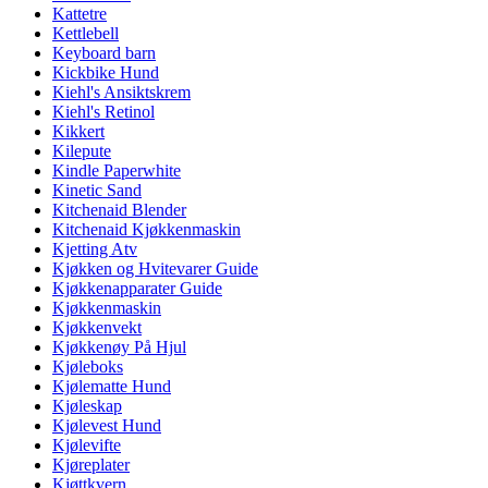
Kattetre
Kettlebell
Keyboard barn
Kickbike Hund
Kiehl's Ansiktskrem
Kiehl's Retinol
Kikkert
Kilepute
Kindle Paperwhite
Kinetic Sand
Kitchenaid Blender
Kitchenaid Kjøkkenmaskin
Kjetting Atv
Kjøkken og Hvitevarer Guide
Kjøkkenapparater Guide
Kjøkkenmaskin
Kjøkkenvekt
Kjøkkenøy På Hjul
Kjøleboks
Kjølematte Hund
Kjøleskap
Kjølevest Hund
Kjølevifte
Kjøreplater
Kjøttkvern