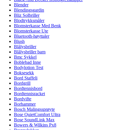
Blender
Blendingsgardin
Bliz Solbriller
Blodtrykksmåler
Blomsterkasse Med Benk
Blomsterkasse Ute
Bluetooth-høyttaler
Blush
Blålysbriller
Blålysbriller barn
Bmc Sykkel
Boblebad Inne
Bodylotion Test
Boksesekk
Bord Staffeli
Bordgrill
Bordtennisbord
Bordtennisracket
Bordvifte
Borhammer
Bosch Malingssprøyte
Bose QuietComfort Ultra
Bose SoundLink Max
Bowers & Wilkins Px8