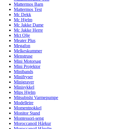
Mattermos Barn
Mattermos Test
Mc Dekk
Mc Hjelm
Mc Jakke Dame
Mc Jakke Herre
Mct Olje
Meater Plus
Megafon
Melkeskummer
Menstruse
Mini Motorsag
Mini Projektor
Minibands
Minifryser
Minigraver
Minisykkel
Mips Hjelm
Mitsubishi Varmepumpe
Modelleire
Momentnokkel
Monitor Stand
Montessori-seng
Moroccanoil Hårkur
Moroccanoil Hårolje