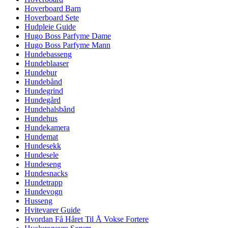
Hoverboard Barn
Hoverboard Sete
Hudpleie Guide
Hugo Boss Parfyme Dame
Hugo Boss Parfyme Mann
Hundebasseng
Hundeblaaser
Hundebur
Hundebånd
Hundegrind
Hundegård
Hundehalsbånd
Hundehus
Hundekamera
Hundemat
Hundesekk
Hundesele
Hundeseng
Hundesnacks
Hundetrapp
Hundevogn
Husseng
Hvitevarer Guide
Hvordan Få Håret Til Å Vokse Fortere