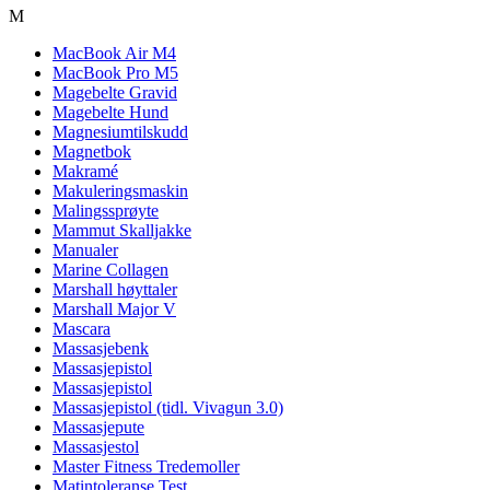
M
MacBook Air M4
MacBook Pro M5
Magebelte Gravid
Magebelte Hund
Magnesiumtilskudd
Magnetbok
Makramé
Makuleringsmaskin
Malingssprøyte
Mammut Skalljakke
Manualer
Marine Collagen
Marshall høyttaler
Marshall Major V
Mascara
Massasjebenk
Massasjepistol
Massasjepistol
Massasjepistol (tidl. Vivagun 3.0)
Massasjepute
Massasjestol
Master Fitness Tredemoller
Matintoleranse Test