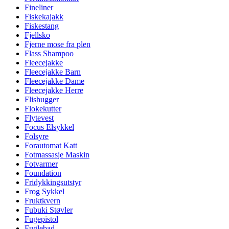
Fineliner
Fiskekajakk
Fiskestang
Fjellsko
Fjerne mose fra plen
Flass Shampoo
Fleecejakke
Fleecejakke Barn
Fleecejakke Dame
Fleecejakke Herre
Flishugger
Flokekutter
Flytevest
Focus Elsykkel
Folsyre
Forautomat Katt
Fotmassasje Maskin
Fotvarmer
Foundation
Fridykkingsutstyr
Frog Sykkel
Fruktkvern
Fubuki Støvler
Fugepistol
Fuglebad