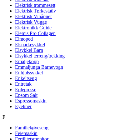
Elektrisk trommesett
Elektrisk Tørkestativ
Elektrisk Vinåpner
Elektrisk Vugge
Elektronikk Guide
Elemis Pro Collagen
Elmoped
Elsparkesykkel
Elsykkel Barn
Elsykkel terreng/trekking
Emaljekopp
Emmaljunga Barnevogn
Enhjulssykkel
Enkeltseng
Entretak
Eplepresse
Epsom Salt
Espressomaskin
Eyeliner
F
Familiekøyeseng
Feiemaskin
Fertilitetsmonitor