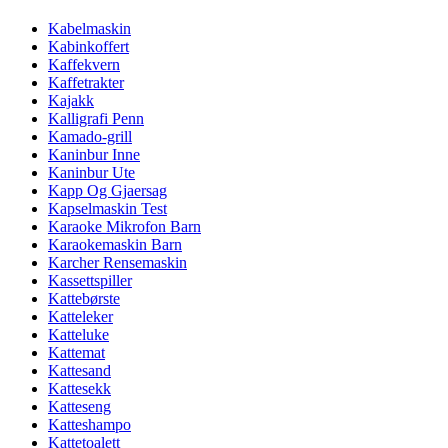
Kabelmaskin
Kabinkoffert
Kaffekvern
Kaffetrakter
Kajakk
Kalligrafi Penn
Kamado-grill
Kaninbur Inne
Kaninbur Ute
Kapp Og Gjaersag
Kapselmaskin Test
Karaoke Mikrofon Barn
Karaokemaskin Barn
Karcher Rensemaskin
Kassettspiller
Kattebørste
Katteleker
Katteluke
Kattemat
Kattesand
Kattesekk
Katteseng
Katteshampo
Kattetoalett