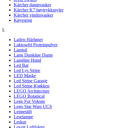
Kärcher dampvasker
Kärcher K7 høytrykkspyler
Kärcher vindusvasker
Køyeseng
L
Laifen Hårføner
Laktosefri Proteinpulver
Lamisil
Lang Dunkåpe Dame
Langline Hund
Led Bar
Led Lys Stripe
LED Maske
Led Stripe Garasje
Led Stripe Kjøkken
LEGO Architecture
LEGO Botanical
Lego For Voksne
Lego Star Wars UCS
Leppestift
Leselampe
Leskur
Levoit Luftfukter