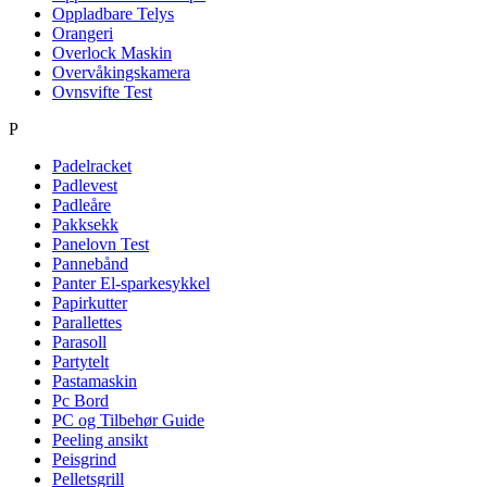
Oppladbare Telys
Orangeri
Overlock Maskin
Overvåkingskamera
Ovnsvifte Test
P
Padelracket
Padlevest
Padleåre
Pakksekk
Panelovn Test
Pannebånd
Panter El-sparkesykkel
Papirkutter
Parallettes
Parasoll
Partytelt
Pastamaskin
Pc Bord
PC og Tilbehør Guide
Peeling ansikt
Peisgrind
Pelletsgrill