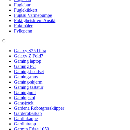
Fuglebur
Fuglekikkert
Fujitsu Varmepumpe
Fuktighetskrem Ansikt
Fuktmåler
Fyllepenn
G
Galaxy S25 Ultra
Galaxy Z Fold7
Gaming laptop
Gaming PC
Gaming-headset
Gaming-mus
Gaming-skjerm
Gaming-tastatur
Gamingpult
Gamingstol
Garasjetelt
Gardena Robotgressklipper
Garderobeskap
Gardinkappe
Gardintrapp
Garmin Edge 1050