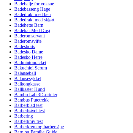
Badebalje for voksne
Badebasseng Hage
Badedrakt med ben
Badedrakt med skjørt
Badehette Barn
Badekar Med Dusj
Baderomservant
Baderomsvifte
Badeshorts
Badesko Dame
Badesko Herre
Badmintonracket
Bakuchiol Serum
Balanseball
Balansesykkel
Balkongkasse
Ballkaster Hund
Bambu Lab 3D-printer
Bambus Putetrekk
Barberblad test
Barberhøvel test
Barbering
Barberkniv test
Barberkrem og barbersåpe
Barn og Familie Guide