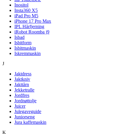
Inositol
Insta360 X5
iPad Pro M5
iPhone 17 Pro Max
IPL Hårfjerning
iRobot Roomba j9
Isbad
Isbitform
Isbitmaskin
Iskremmaskin
J
Jaktdress
Jaktkniv
Jakttårn
Jekketralle
Jordfres
Jordnøttolje
Juicer
Julegaveguide
Juniorseng
Jura kaffemaskin
K