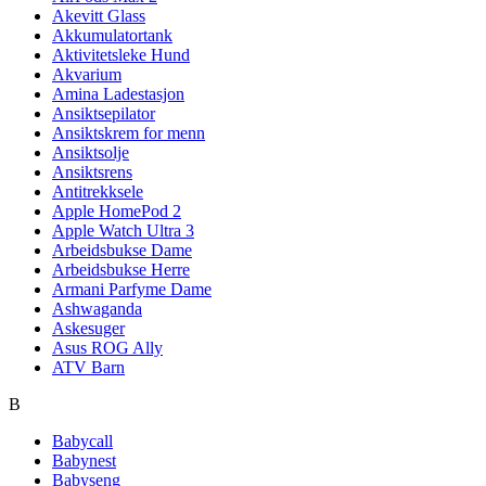
Akevitt Glass
Akkumulatortank
Aktivitetsleke Hund
Akvarium
Amina Ladestasjon
Ansiktsepilator
Ansiktskrem for menn
Ansiktsolje
Ansiktsrens
Antitrekksele
Apple HomePod 2
Apple Watch Ultra 3
Arbeidsbukse Dame
Arbeidsbukse Herre
Armani Parfyme Dame
Ashwaganda
Askesuger
Asus ROG Ally
ATV Barn
B
Babycall
Babynest
Babyseng