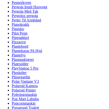
Pepperkvern
Pergola Inntil Husvegg
Pergola Med Tak
Pergolux pergola
Perler Til Armbånd
Pianokrakk
Piggsko
Pilot Penn
Pipenøkkel
Pizzaovn
Plantebord
Plantekasse På Hjul
Plantelys
Plasmaskjærer
Platespiller
PlayStation 5 Pro
Plenlufter
Plissegardin
Polar Vantage V3
Polaroid Kamera
Polaroid Printer
Poleringsmaskin
Pop Mart Labubu
Popcornmaskin
Porsgrund Toalett