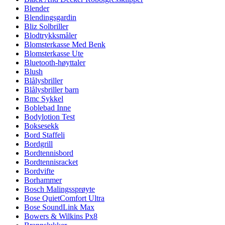
Blender
Blendingsgardin
Bliz Solbriller
Blodtrykksmåler
Blomsterkasse Med Benk
Blomsterkasse Ute
Bluetooth-høyttaler
Blush
Blålysbriller
Blålysbriller barn
Bmc Sykkel
Boblebad Inne
Bodylotion Test
Boksesekk
Bord Staffeli
Bordgrill
Bordtennisbord
Bordtennisracket
Bordvifte
Borhammer
Bosch Malingssprøyte
Bose QuietComfort Ultra
Bose SoundLink Max
Bowers & Wilkins Px8