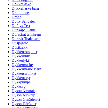
Drikkeflaske
Drikkeflaske barn
Drillpumpe
Drone
Duffy Sandaler
Duftlys Test
Dunkåpe Dame
Duraphat tannkrem
Duravit Toalettsete
Dusjhjørne
Dusjkrakk
Dykkercomputer
Dykkerkniv
Dykkerlykt
Dykkermaske
Dykkermaske Barn
Dykkersertifikat
Dykkeutstyr
Dykkpumpe
Dykksag
Dyson Airstrait
Dyson Airwrap
Dyson Gen5detect
Dyson Hårføner