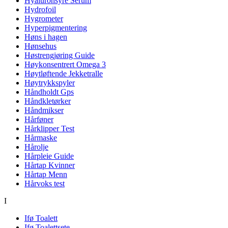
Hyaluronsyre Serum
Hydrofoil
Hygrometer
Hyperpigmentering
Høns i hagen
Hønsehus
Høstrengjøring Guide
Høykonsentrert Omega 3
Høytløftende Jekketralle
Høytrykkspyler
Håndholdt Gps
Håndkletørker
Håndmikser
Hårføner
Hårklipper Test
Hårmaske
Hårolje
Hårpleie Guide
Hårtap Kvinner
Hårtap Menn
Hårvoks test
I
Ifø Toalett
Ifø Toalettsete