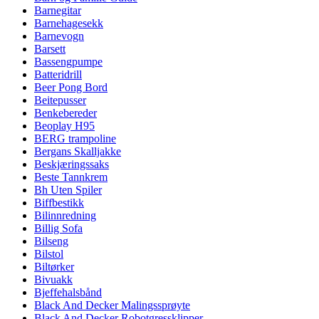
Barnegitar
Barnehagesekk
Barnevogn
Barsett
Bassengpumpe
Batteridrill
Beer Pong Bord
Beitepusser
Benkebereder
Beoplay H95
BERG trampoline
Bergans Skalljakke
Beskjæringssaks
Beste Tannkrem
Bh Uten Spiler
Biffbestikk
Bilinnredning
Billig Sofa
Bilseng
Bilstol
Biltørker
Bivuakk
Bjeffehalsbånd
Black And Decker Malingssprøyte
Black And Decker Robotgressklipper