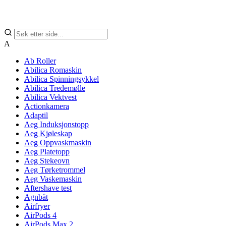
A
Ab Roller
Abilica Romaskin
Abilica Spinningsykkel
Abilica Tredemølle
Abilica Vektvest
Actionkamera
Adaptil
Aeg Induksjonstopp
Aeg Kjøleskap
Aeg Oppvaskmaskin
Aeg Platetopp
Aeg Stekeovn
Aeg Tørketrommel
Aeg Vaskemaskin
Aftershave test
Agnbåt
Airfryer
AirPods 4
AirPods Max 2