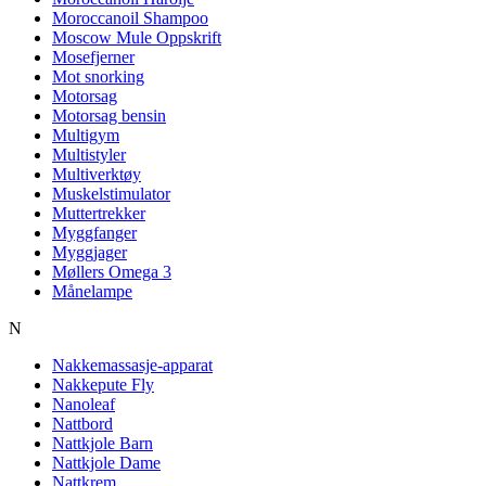
Moroccanoil Shampoo
Moscow Mule Oppskrift
Mosefjerner
Mot snorking
Motorsag
Motorsag bensin
Multigym
Multistyler
Multiverktøy
Muskelstimulator
Muttertrekker
Myggfanger
Myggjager
Møllers Omega 3
Månelampe
N
Nakkemassasje-apparat
Nakkepute Fly
Nanoleaf
Nattbord
Nattkjole Barn
Nattkjole Dame
Nattkrem