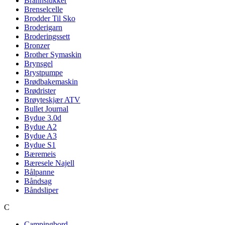
Brannslukker
Brenselcelle
Brodder Til Sko
Broderigarn
Broderingssett
Bronzer
Brother Symaskin
Brynsgel
Brystpumpe
Brødbakemaskin
Brødrister
Brøyteskjær ATV
Bullet Journal
Bydue 3.0d
Bydue A2
Bydue A3
Bydue S1
Bæremeis
Bæresele Najell
Bålpanne
Båndsag
Båndsliper
C
Campingbord