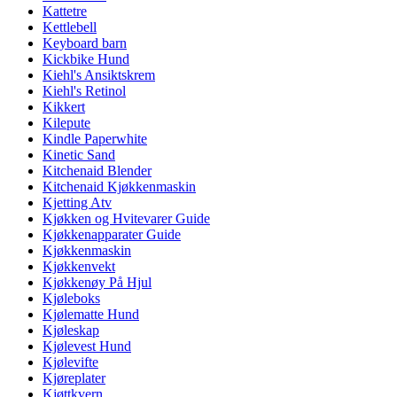
Kattetre
Kettlebell
Keyboard barn
Kickbike Hund
Kiehl's Ansiktskrem
Kiehl's Retinol
Kikkert
Kilepute
Kindle Paperwhite
Kinetic Sand
Kitchenaid Blender
Kitchenaid Kjøkkenmaskin
Kjetting Atv
Kjøkken og Hvitevarer Guide
Kjøkkenapparater Guide
Kjøkkenmaskin
Kjøkkenvekt
Kjøkkenøy På Hjul
Kjøleboks
Kjølematte Hund
Kjøleskap
Kjølevest Hund
Kjølevifte
Kjøreplater
Kjøttkvern