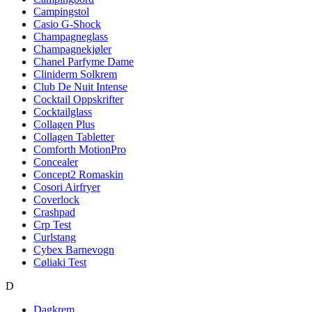
Campingstol
Casio G-Shock
Champagneglass
Champagnekjøler
Chanel Parfyme Dame
Cliniderm Solkrem
Club De Nuit Intense
Cocktail Oppskrifter
Cocktailglass
Collagen Plus
Collagen Tabletter
Comforth MotionPro
Concealer
Concept2 Romaskin
Cosori Airfryer
Coverlock
Crashpad
Crp Test
Curlstang
Cybex Barnevogn
Cøliaki Test
D
Dagkrem