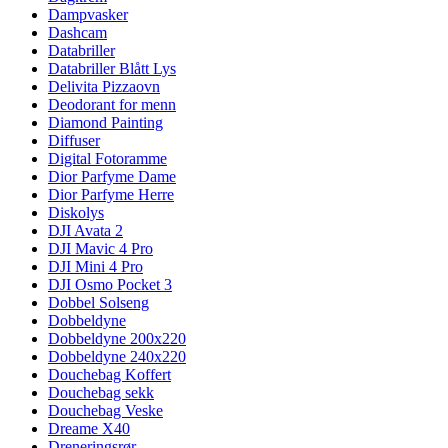
Dampvasker
Dashcam
Databriller
Databriller Blått Lys
Delivita Pizzaovn
Deodorant for menn
Diamond Painting
Diffuser
Digital Fotoramme
Dior Parfyme Dame
Dior Parfyme Herre
Diskolys
DJI Avata 2
DJI Mavic 4 Pro
DJI Mini 4 Pro
DJI Osmo Pocket 3
Dobbel Solseng
Dobbeldyne
Dobbeldyne 200x220
Dobbeldyne 240x220
Douchebag Koffert
Douchebag sekk
Douchebag Veske
Dreame X40
Dreneringsrør