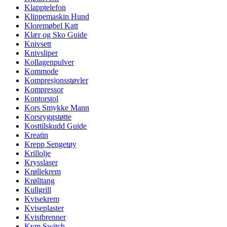
Klapptelefon
Klippemaskin Hund
Kloremøbel Katt
Klær og Sko Guide
Knivsett
Knivsliper
Kollagenpulver
Kommode
Kompresjonsstøvler
Kompressor
Kontorstol
Kors Smykke Mann
Korsryggstøtte
Kosttilskudd Guide
Kreatin
Krepp Sengetøy
Krillolje
Krysslaser
Krøllekrem
Krølltang
Kullgrill
Kvisekrem
Kviseplaster
Kvistbrenner
Kvm Switch