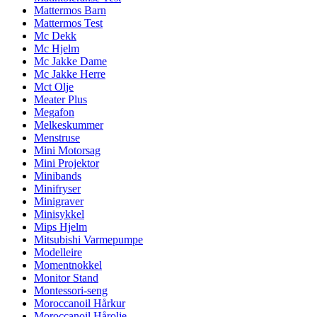
Mattermos Barn
Mattermos Test
Mc Dekk
Mc Hjelm
Mc Jakke Dame
Mc Jakke Herre
Mct Olje
Meater Plus
Megafon
Melkeskummer
Menstruse
Mini Motorsag
Mini Projektor
Minibands
Minifryser
Minigraver
Minisykkel
Mips Hjelm
Mitsubishi Varmepumpe
Modelleire
Momentnokkel
Monitor Stand
Montessori-seng
Moroccanoil Hårkur
Moroccanoil Hårolje