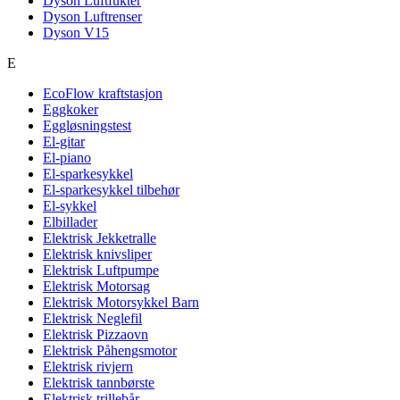
Dyson Luftfukter
Dyson Luftrenser
Dyson V15
E
EcoFlow kraftstasjon
Eggkoker
Eggløsningstest
El-gitar
El-piano
El-sparkesykkel
El-sparkesykkel tilbehør
El-sykkel
Elbillader
Elektrisk Jekketralle
Elektrisk knivsliper
Elektrisk Luftpumpe
Elektrisk Motorsag
Elektrisk Motorsykkel Barn
Elektrisk Neglefil
Elektrisk Pizzaovn
Elektrisk Påhengsmotor
Elektrisk rivjern
Elektrisk tannbørste
Elektrisk trillebår