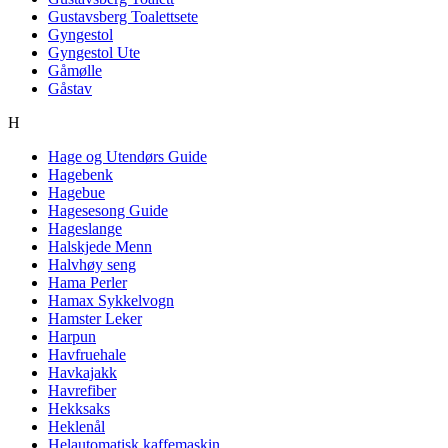
Gustavsberg Toalettsete
Gyngestol
Gyngestol Ute
Gåmølle
Gåstav
H
Hage og Utendørs Guide
Hagebenk
Hagebue
Hagesesong Guide
Hageslange
Halskjede Menn
Halvhøy seng
Hama Perler
Hamax Sykkelvogn
Hamster Leker
Harpun
Havfruehale
Havkajakk
Havrefiber
Hekksaks
Heklenål
Helautomatisk kaffemaskin