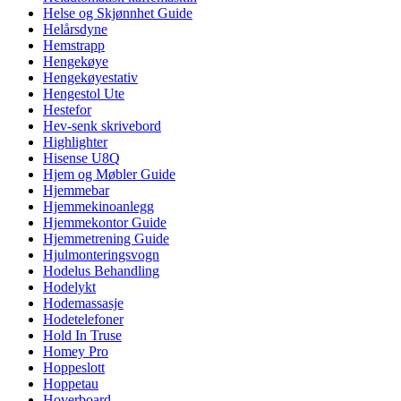
Helse og Skjønnhet Guide
Helårsdyne
Hemstrapp
Hengekøye
Hengekøyestativ
Hengestol Ute
Hestefor
Hev-senk skrivebord
Highlighter
Hisense U8Q
Hjem og Møbler Guide
Hjemmebar
Hjemmekinoanlegg
Hjemmekontor Guide
Hjemmetrening Guide
Hjulmonteringsvogn
Hodelus Behandling
Hodelykt
Hodemassasje
Hodetelefoner
Hold In Truse
Homey Pro
Hoppeslott
Hoppetau
Hoverboard