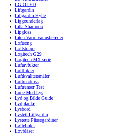
LG OLED
Liftgardin
Liftgardin Hytte
Liggeunderlag
Lilla Shampoo
Lipgloss
Liten Varmtvannsbereder
Loftseng
Loftstrapp
Logitech G29
Logitech MX serie
Luftavfukter
Luftfukter
Luftkvalitetsmåler
Luftmadrass
Luftrenser Test
Lupe Med Lys
Lyd og Bilde Guide
Lydplanke
Lysbord
Lystett Liftgardin
Lystette Plissegardiner
Løftebukk
Løvblåser