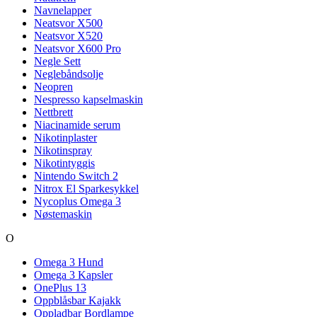
Navnelapper
Neatsvor X500
Neatsvor X520
Neatsvor X600 Pro
Negle Sett
Neglebåndsolje
Neopren
Nespresso kapselmaskin
Nettbrett
Niacinamide serum
Nikotinplaster
Nikotinspray
Nikotintyggis
Nintendo Switch 2
Nitrox El Sparkesykkel
Nycoplus Omega 3
Nøstemaskin
O
Omega 3 Hund
Omega 3 Kapsler
OnePlus 13
Oppblåsbar Kajakk
Oppladbar Bordlampe