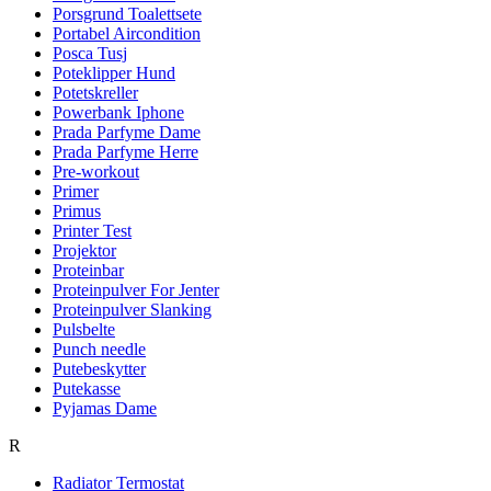
Porsgrund Toalettsete
Portabel Aircondition
Posca Tusj
Poteklipper Hund
Potetskreller
Powerbank Iphone
Prada Parfyme Dame
Prada Parfyme Herre
Pre-workout
Primer
Primus
Printer Test
Projektor
Proteinbar
Proteinpulver For Jenter
Proteinpulver Slanking
Pulsbelte
Punch needle
Putebeskytter
Putekasse
Pyjamas Dame
R
Radiator Termostat