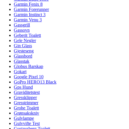
Garmin Fenix 8
Garmin Forerunner
Garmin Instinct 3
Garmin Venu 3
Gassgrill
Gassovn
Geberit Toalett
Gele Negler
Gin Glass
Gjesteseng
Glassbord
Glasstak
Globus Barskap
Gokart
Google Pixel 10
GoPro HERO13 Black
Gps Hund
Graviditetstest
Gressklipper
Gresstrimmer
Grohe Toalett
Grønsakskniv
Gulvlampe
Gulvvifte Test
Gustavsberg Toalett