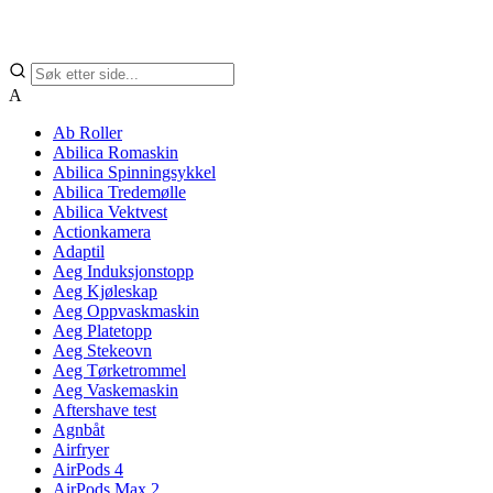
A
Ab Roller
Abilica Romaskin
Abilica Spinningsykkel
Abilica Tredemølle
Abilica Vektvest
Actionkamera
Adaptil
Aeg Induksjonstopp
Aeg Kjøleskap
Aeg Oppvaskmaskin
Aeg Platetopp
Aeg Stekeovn
Aeg Tørketrommel
Aeg Vaskemaskin
Aftershave test
Agnbåt
Airfryer
AirPods 4
AirPods Max 2