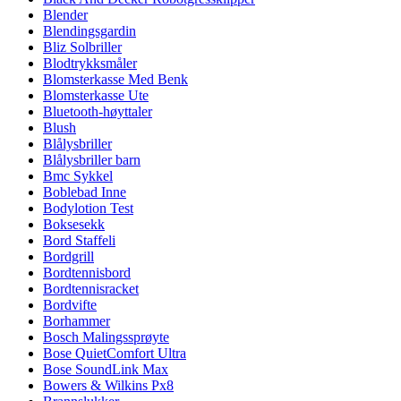
Blender
Blendingsgardin
Bliz Solbriller
Blodtrykksmåler
Blomsterkasse Med Benk
Blomsterkasse Ute
Bluetooth-høyttaler
Blush
Blålysbriller
Blålysbriller barn
Bmc Sykkel
Boblebad Inne
Bodylotion Test
Boksesekk
Bord Staffeli
Bordgrill
Bordtennisbord
Bordtennisracket
Bordvifte
Borhammer
Bosch Malingssprøyte
Bose QuietComfort Ultra
Bose SoundLink Max
Bowers & Wilkins Px8