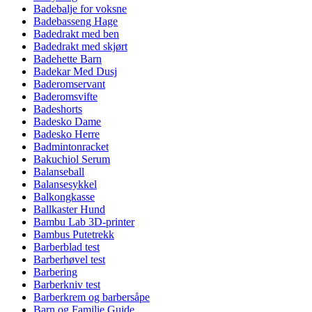
Badebalje for voksne
Badebasseng Hage
Badedrakt med ben
Badedrakt med skjørt
Badehette Barn
Badekar Med Dusj
Baderomservant
Baderomsvifte
Badeshorts
Badesko Dame
Badesko Herre
Badmintonracket
Bakuchiol Serum
Balanseball
Balansesykkel
Balkongkasse
Ballkaster Hund
Bambu Lab 3D-printer
Bambus Putetrekk
Barberblad test
Barberhøvel test
Barbering
Barberkniv test
Barberkrem og barbersåpe
Barn og Familie Guide