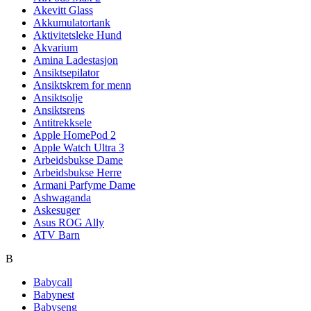
Akevitt Glass
Akkumulatortank
Aktivitetsleke Hund
Akvarium
Amina Ladestasjon
Ansiktsepilator
Ansiktskrem for menn
Ansiktsolje
Ansiktsrens
Antitrekksele
Apple HomePod 2
Apple Watch Ultra 3
Arbeidsbukse Dame
Arbeidsbukse Herre
Armani Parfyme Dame
Ashwaganda
Askesuger
Asus ROG Ally
ATV Barn
B
Babycall
Babynest
Babyseng