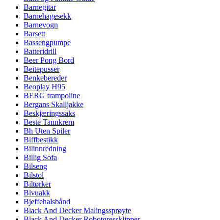
Barnegitar
Barnehagesekk
Barnevogn
Barsett
Bassengpumpe
Batteridrill
Beer Pong Bord
Beitepusser
Benkebereder
Beoplay H95
BERG trampoline
Bergans Skalljakke
Beskjæringssaks
Beste Tannkrem
Bh Uten Spiler
Biffbestikk
Bilinnredning
Billig Sofa
Bilseng
Bilstol
Biltørker
Bivuakk
Bjeffehalsbånd
Black And Decker Malingssprøyte
Black And Decker Robotgressklipper