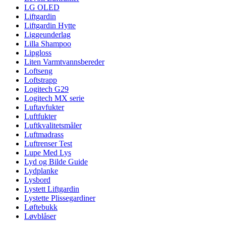
LG OLED
Liftgardin
Liftgardin Hytte
Liggeunderlag
Lilla Shampoo
Lipgloss
Liten Varmtvannsbereder
Loftseng
Loftstrapp
Logitech G29
Logitech MX serie
Luftavfukter
Luftfukter
Luftkvalitetsmåler
Luftmadrass
Luftrenser Test
Lupe Med Lys
Lyd og Bilde Guide
Lydplanke
Lysbord
Lystett Liftgardin
Lystette Plissegardiner
Løftebukk
Løvblåser