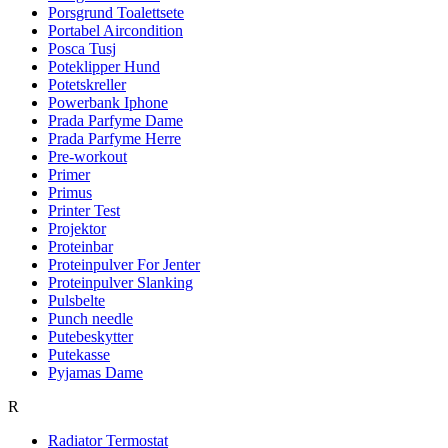
Porsgrund Toalettsete
Portabel Aircondition
Posca Tusj
Poteklipper Hund
Potetskreller
Powerbank Iphone
Prada Parfyme Dame
Prada Parfyme Herre
Pre-workout
Primer
Primus
Printer Test
Projektor
Proteinbar
Proteinpulver For Jenter
Proteinpulver Slanking
Pulsbelte
Punch needle
Putebeskytter
Putekasse
Pyjamas Dame
R
Radiator Termostat