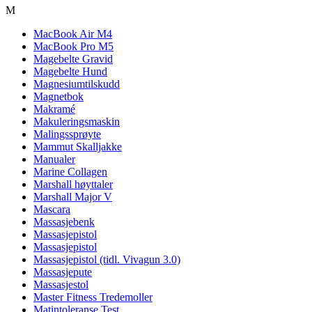
M
MacBook Air M4
MacBook Pro M5
Magebelte Gravid
Magebelte Hund
Magnesiumtilskudd
Magnetbok
Makramé
Makuleringsmaskin
Malingssprøyte
Mammut Skalljakke
Manualer
Marine Collagen
Marshall høyttaler
Marshall Major V
Mascara
Massasjebenk
Massasjepistol
Massasjepistol
Massasjepistol (tidl. Vivagun 3.0)
Massasjepute
Massasjestol
Master Fitness Tredemoller
Matintoleranse Test