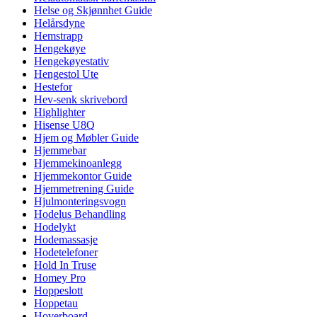
Helse og Skjønnhet Guide
Helårsdyne
Hemstrapp
Hengekøye
Hengekøyestativ
Hengestol Ute
Hestefor
Hev-senk skrivebord
Highlighter
Hisense U8Q
Hjem og Møbler Guide
Hjemmebar
Hjemmekinoanlegg
Hjemmekontor Guide
Hjemmetrening Guide
Hjulmonteringsvogn
Hodelus Behandling
Hodelykt
Hodemassasje
Hodetelefoner
Hold In Truse
Homey Pro
Hoppeslott
Hoppetau
Hoverboard