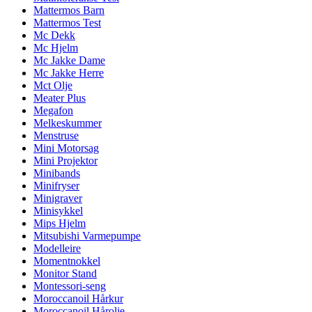
Mattermos Barn
Mattermos Test
Mc Dekk
Mc Hjelm
Mc Jakke Dame
Mc Jakke Herre
Mct Olje
Meater Plus
Megafon
Melkeskummer
Menstruse
Mini Motorsag
Mini Projektor
Minibands
Minifryser
Minigraver
Minisykkel
Mips Hjelm
Mitsubishi Varmepumpe
Modelleire
Momentnokkel
Monitor Stand
Montessori-seng
Moroccanoil Hårkur
Moroccanoil Hårolje