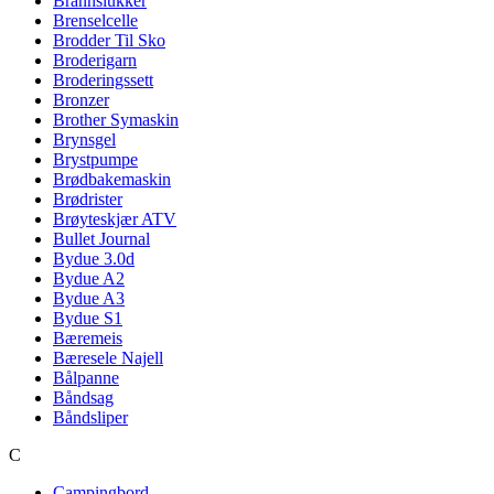
Brannslukker
Brenselcelle
Brodder Til Sko
Broderigarn
Broderingssett
Bronzer
Brother Symaskin
Brynsgel
Brystpumpe
Brødbakemaskin
Brødrister
Brøyteskjær ATV
Bullet Journal
Bydue 3.0d
Bydue A2
Bydue A3
Bydue S1
Bæremeis
Bæresele Najell
Bålpanne
Båndsag
Båndsliper
C
Campingbord