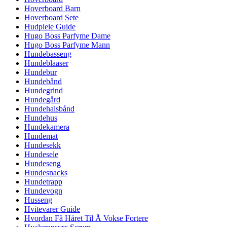
Hoverboard Barn
Hoverboard Sete
Hudpleie Guide
Hugo Boss Parfyme Dame
Hugo Boss Parfyme Mann
Hundebasseng
Hundeblaaser
Hundebur
Hundebånd
Hundegrind
Hundegård
Hundehalsbånd
Hundehus
Hundekamera
Hundemat
Hundesekk
Hundesele
Hundeseng
Hundesnacks
Hundetrapp
Hundevogn
Husseng
Hvitevarer Guide
Hvordan Få Håret Til Å Vokse Fortere