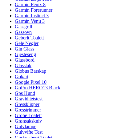
Garmin Fenix 8
Garmin Forerunner
Garmin Instinct 3
Garmin Venu 3
Gassgrill
Gassovn
Geberit Toalett
Gele Negler
Gin Glass
Gjesteseng
Glassbord
Glasstak
Globus Barskap
Gokart
Google Pixel 10
GoPro HERO13 Black
Gps Hund
Graviditetstest
Gressklipper
Gresstrimmer
Grohe Toalett
Grønsakskniv
Gulvlampe
Gulvvifte Test
Gustavsberg Toalett