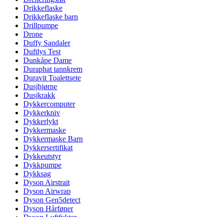
Drikkeflaske
Drikkeflaske barn
Drillpumpe
Drone
Duffy Sandaler
Duftlys Test
Dunkåpe Dame
Duraphat tannkrem
Duravit Toalettsete
Dusjhjørne
Dusjkrakk
Dykkercomputer
Dykkerkniv
Dykkerlykt
Dykkermaske
Dykkermaske Barn
Dykkersertifikat
Dykkeutstyr
Dykkpumpe
Dykksag
Dyson Airstrait
Dyson Airwrap
Dyson Gen5detect
Dyson Hårføner