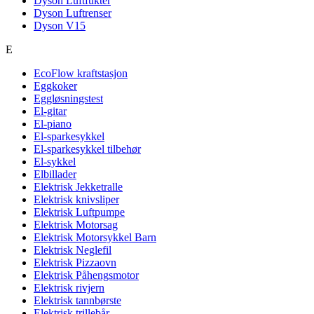
Dyson Luftfukter
Dyson Luftrenser
Dyson V15
E
EcoFlow kraftstasjon
Eggkoker
Eggløsningstest
El-gitar
El-piano
El-sparkesykkel
El-sparkesykkel tilbehør
El-sykkel
Elbillader
Elektrisk Jekketralle
Elektrisk knivsliper
Elektrisk Luftpumpe
Elektrisk Motorsag
Elektrisk Motorsykkel Barn
Elektrisk Neglefil
Elektrisk Pizzaovn
Elektrisk Påhengsmotor
Elektrisk rivjern
Elektrisk tannbørste
Elektrisk trillebår