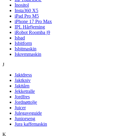
Inositol
Insta360 X5
iPad Pro M5
iPhone 17 Pro Max
IPL Hårfjerning
iRobot Roomba j9
Isbad
Isbitform
Isbitmaskin
Iskremmaskin
J
Jaktdress
Jaktkniv
Jakttårn
Jekketralle
Jordfres
Jordnøttolje
Juicer
Julegaveguide
Juniorseng
Jura kaffemaskin
K