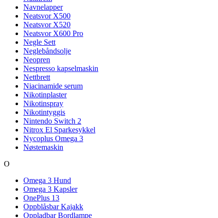
Navnelapper
Neatsvor X500
Neatsvor X520
Neatsvor X600 Pro
Negle Sett
Neglebåndsolje
Neopren
Nespresso kapselmaskin
Nettbrett
Niacinamide serum
Nikotinplaster
Nikotinspray
Nikotintyggis
Nintendo Switch 2
Nitrox El Sparkesykkel
Nycoplus Omega 3
Nøstemaskin
O
Omega 3 Hund
Omega 3 Kapsler
OnePlus 13
Oppblåsbar Kajakk
Oppladbar Bordlampe