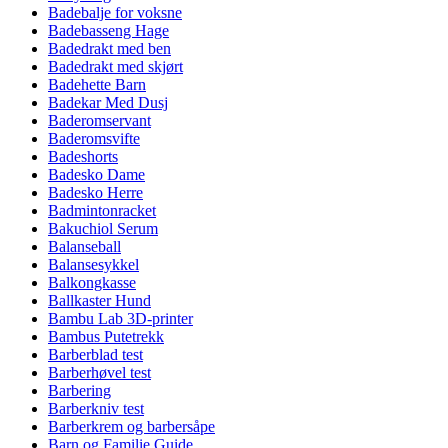
Badebalje for voksne
Badebasseng Hage
Badedrakt med ben
Badedrakt med skjørt
Badehette Barn
Badekar Med Dusj
Baderomservant
Baderomsvifte
Badeshorts
Badesko Dame
Badesko Herre
Badmintonracket
Bakuchiol Serum
Balanseball
Balansesykkel
Balkongkasse
Ballkaster Hund
Bambu Lab 3D-printer
Bambus Putetrekk
Barberblad test
Barberhøvel test
Barbering
Barberkniv test
Barberkrem og barbersåpe
Barn og Familie Guide