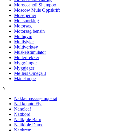
Moroccanoil Shampoo
Moscow Mule Oppskrift
Mosefjerner
Mot snorking
Motorsag
Motorsag bensin
Multigym
Multistyler
Multiverktøy
Muskelstimulator
Muttertrekker
Myggfanger
Myggjager
Møllers Omega 3
Månelampe
N
Nakkemassasje-apparat
Nakkepute Fly
Nanoleaf
Nattbord
Nattkjole Barn
Nattkjole Dame
Nattkrem