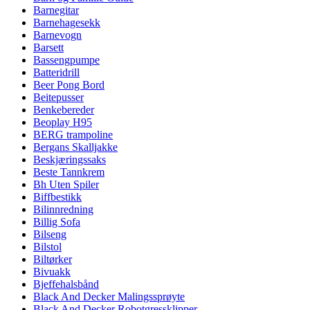
Barnegitar
Barnehagesekk
Barnevogn
Barsett
Bassengpumpe
Batteridrill
Beer Pong Bord
Beitepusser
Benkebereder
Beoplay H95
BERG trampoline
Bergans Skalljakke
Beskjæringssaks
Beste Tannkrem
Bh Uten Spiler
Biffbestikk
Bilinnredning
Billig Sofa
Bilseng
Bilstol
Biltørker
Bivuakk
Bjeffehalsbånd
Black And Decker Malingssprøyte
Black And Decker Robotgressklipper