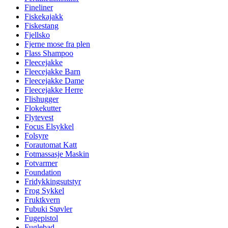
Fineliner
Fiskekajakk
Fiskestang
Fjellsko
Fjerne mose fra plen
Flass Shampoo
Fleecejakke
Fleecejakke Barn
Fleecejakke Dame
Fleecejakke Herre
Flishugger
Flokekutter
Flytevest
Focus Elsykkel
Folsyre
Forautomat Katt
Fotmassasje Maskin
Fotvarmer
Foundation
Fridykkingsutstyr
Frog Sykkel
Fruktkvern
Fubuki Støvler
Fugepistol
Fuglebad