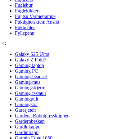
Fuglebur
Fuglekikkert
Fujitsu Varmepumpe
Fuktighetskrem Ansikt
Fuktmåler
Fyllepenn
G
Galaxy S25 Ultra
Galaxy Z Fold7
Gaming laptop
Gaming PC
Gaming-headset
Gaming-mus
Gaming-skjerm
Gaming-tastatur
Gamingpult
Gamingstol
Garasjetelt
Gardena Robotgressklipper
Garderobeskap
Gardinkappe
Gardintrapp
Garmin Edge 1050