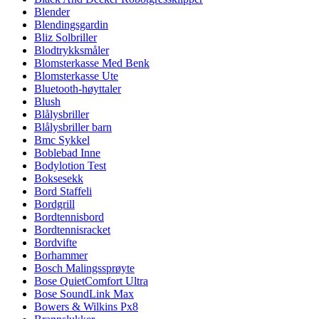
Blender
Blendingsgardin
Bliz Solbriller
Blodtrykksmåler
Blomsterkasse Med Benk
Blomsterkasse Ute
Bluetooth-høyttaler
Blush
Blålysbriller
Blålysbriller barn
Bmc Sykkel
Boblebad Inne
Bodylotion Test
Boksesekk
Bord Staffeli
Bordgrill
Bordtennisbord
Bordtennisracket
Bordvifte
Borhammer
Bosch Malingssprøyte
Bose QuietComfort Ultra
Bose SoundLink Max
Bowers & Wilkins Px8