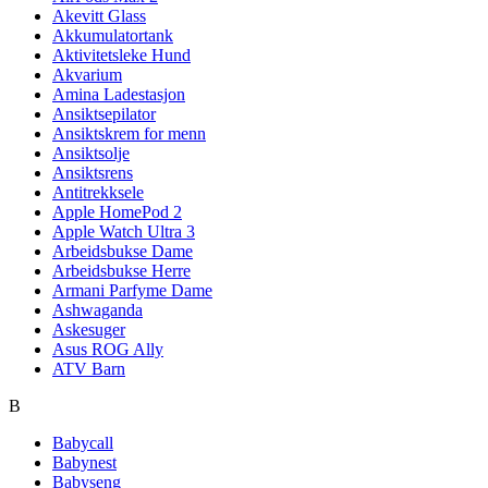
Akevitt Glass
Akkumulatortank
Aktivitetsleke Hund
Akvarium
Amina Ladestasjon
Ansiktsepilator
Ansiktskrem for menn
Ansiktsolje
Ansiktsrens
Antitrekksele
Apple HomePod 2
Apple Watch Ultra 3
Arbeidsbukse Dame
Arbeidsbukse Herre
Armani Parfyme Dame
Ashwaganda
Askesuger
Asus ROG Ally
ATV Barn
B
Babycall
Babynest
Babyseng