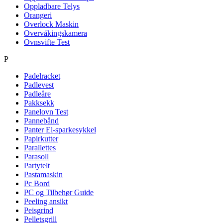
Oppladbare Telys
Orangeri
Overlock Maskin
Overvåkingskamera
Ovnsvifte Test
P
Padelracket
Padlevest
Padleåre
Pakksekk
Panelovn Test
Pannebånd
Panter El-sparkesykkel
Papirkutter
Parallettes
Parasoll
Partytelt
Pastamaskin
Pc Bord
PC og Tilbehør Guide
Peeling ansikt
Peisgrind
Pelletsgrill