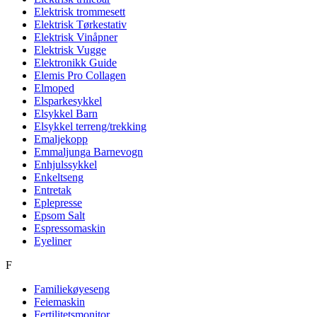
Elektrisk trommesett
Elektrisk Tørkestativ
Elektrisk Vinåpner
Elektrisk Vugge
Elektronikk Guide
Elemis Pro Collagen
Elmoped
Elsparkesykkel
Elsykkel Barn
Elsykkel terreng/trekking
Emaljekopp
Emmaljunga Barnevogn
Enhjulssykkel
Enkeltseng
Entretak
Eplepresse
Epsom Salt
Espressomaskin
Eyeliner
F
Familiekøyeseng
Feiemaskin
Fertilitetsmonitor