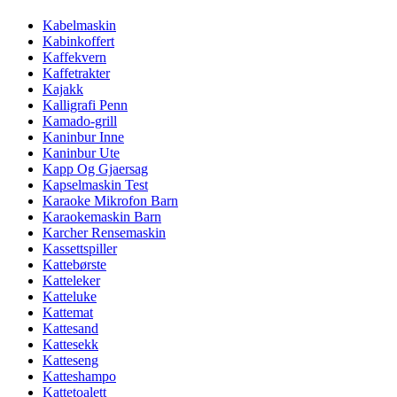
Kabelmaskin
Kabinkoffert
Kaffekvern
Kaffetrakter
Kajakk
Kalligrafi Penn
Kamado-grill
Kaninbur Inne
Kaninbur Ute
Kapp Og Gjaersag
Kapselmaskin Test
Karaoke Mikrofon Barn
Karaokemaskin Barn
Karcher Rensemaskin
Kassettspiller
Kattebørste
Katteleker
Katteluke
Kattemat
Kattesand
Kattesekk
Katteseng
Katteshampo
Kattetoalett