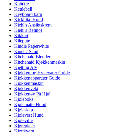
Kattetre
Kettlebell
Keyboard barn
Kickbike Hund
Kiehl's Ansiktskrem
Kiehl's Retinol
Kikkert
Kilepute
Kindle Paperwhite
Kinetic Sand
Kitchenaid Blender
Kitchenaid Kjøkkenmaskin
Kjetting Atv
Kjøkken og Hvitevarer Guide
Kjøkkenapparater Guide
Kjøkkenmaskin
Kjøkkenvekt
Kjøkkenøy På Hjul
Kjøleboks
Kjølematte Hund
Kjøleskap
Kjølevest Hund
Kjølevifte
Kjøreplater
Kjøttkvern