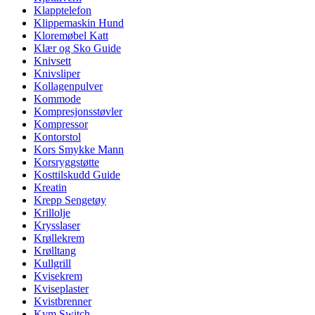
Klapptelefon
Klippemaskin Hund
Kloremøbel Katt
Klær og Sko Guide
Knivsett
Knivsliper
Kollagenpulver
Kommode
Kompresjonsstøvler
Kompressor
Kontorstol
Kors Smykke Mann
Korsryggstøtte
Kosttilskudd Guide
Kreatin
Krepp Sengetøy
Krillolje
Krysslaser
Krøllekrem
Krølltang
Kullgrill
Kvisekrem
Kviseplaster
Kvistbrenner
Kvm Switch