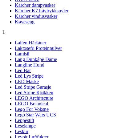
Kärcher dampvasker
Kärcher K7 høytrykkspyler
Kärcher vindusvasker
Køyeseng
L
Laifen Hårføner
Laktosefri Proteinpulver
Lamisil
Lang Dunkåpe Dame
Langline Hund
Led Bar
Led Lys Stripe
LED Maske
Led Stripe Garasje
Led Stripe Kjøkken
LEGO Architecture
LEGO Botanical
Lego For Voksne
Lego Star Wars UCS
Leppestift
Leselampe
Leskur
Levoit Luftfukter