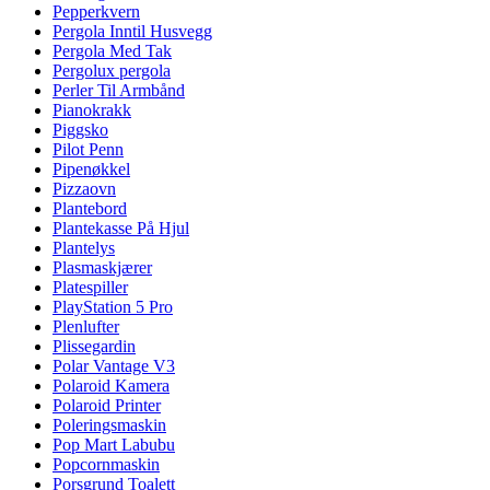
Pepperkvern
Pergola Inntil Husvegg
Pergola Med Tak
Pergolux pergola
Perler Til Armbånd
Pianokrakk
Piggsko
Pilot Penn
Pipenøkkel
Pizzaovn
Plantebord
Plantekasse På Hjul
Plantelys
Plasmaskjærer
Platespiller
PlayStation 5 Pro
Plenlufter
Plissegardin
Polar Vantage V3
Polaroid Kamera
Polaroid Printer
Poleringsmaskin
Pop Mart Labubu
Popcornmaskin
Porsgrund Toalett