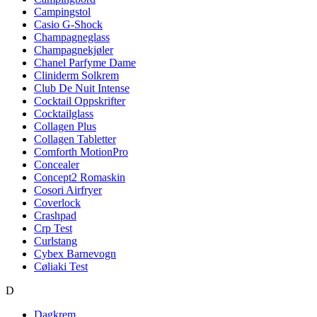
Campingstol
Casio G-Shock
Champagneglass
Champagnekjøler
Chanel Parfyme Dame
Cliniderm Solkrem
Club De Nuit Intense
Cocktail Oppskrifter
Cocktailglass
Collagen Plus
Collagen Tabletter
Comforth MotionPro
Concealer
Concept2 Romaskin
Cosori Airfryer
Coverlock
Crashpad
Crp Test
Curlstang
Cybex Barnevogn
Cøliaki Test
D
Dagkrem