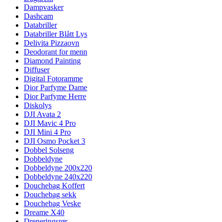
Dampvasker
Dashcam
Databriller
Databriller Blått Lys
Delivita Pizzaovn
Deodorant for menn
Diamond Painting
Diffuser
Digital Fotoramme
Dior Parfyme Dame
Dior Parfyme Herre
Diskolys
DJI Avata 2
DJI Mavic 4 Pro
DJI Mini 4 Pro
DJI Osmo Pocket 3
Dobbel Solseng
Dobbeldyne
Dobbeldyne 200x220
Dobbeldyne 240x220
Douchebag Koffert
Douchebag sekk
Douchebag Veske
Dreame X40
Dreneringsrør