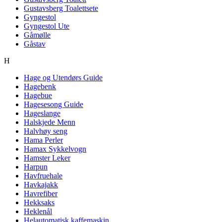
Gustavsberg Toalettsete
Gyngestol
Gyngestol Ute
Gåmølle
Gåstav
H
Hage og Utendørs Guide
Hagebenk
Hagebue
Hagesesong Guide
Hageslange
Halskjede Menn
Halvhøy seng
Hama Perler
Hamax Sykkelvogn
Hamster Leker
Harpun
Havfruehale
Havkajakk
Havrefiber
Hekksaks
Heklenål
Helautomatisk kaffemaskin