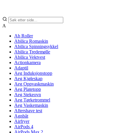
A
Ab Roller
Abilica Romaskin
Abilica Spinningsykkel
Abilica Tredemølle
Abilica Vektvest
Actionkamera
Adaptil
Aeg Induksjonstopp
Aeg Kjøleskap
Aeg Oppvaskmaskin
Aeg Platetopp
Aeg Stekeovn
Aeg Tørketrommel
Aeg Vaskemaskin
Aftershave test
Agnbåt
Airfryer
AirPods 4
AirPods Max 2