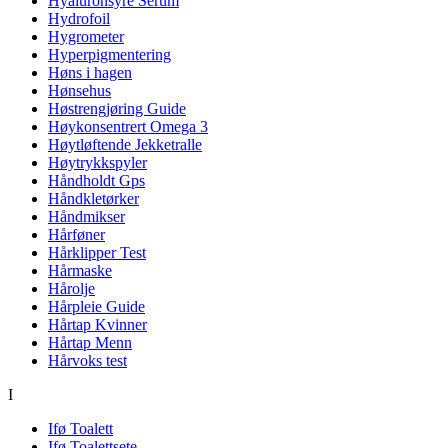
Hyaluronsyre Serum
Hydrofoil
Hygrometer
Hyperpigmentering
Høns i hagen
Hønsehus
Høstrengjøring Guide
Høykonsentrert Omega 3
Høytløftende Jekketralle
Høytrykkspyler
Håndholdt Gps
Håndkletørker
Håndmikser
Hårføner
Hårklipper Test
Hårmaske
Hårolje
Hårpleie Guide
Hårtap Kvinner
Hårtap Menn
Hårvoks test
I
Ifø Toalett
Ifø Toalettsete