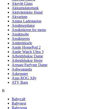
Akevitt Glass
Akkumulatortank
Aktivitetsleke Hund
Akvarium
Amina Ladestasjon
Ansiktsepilator
Ansiktskrem for menn
Ansiktsolje
Ansiktsrens
Antitrekksele
Apple HomePod 2
Apple Watch Ultra 3
Arbeidsbukse Dame
Arbeidsbukse Herre
Armani Parfyme Dame
Ashwaganda
Askesuger
Asus ROG Ally
ATV Barn
B
Babycall
Babynest
Babyseng