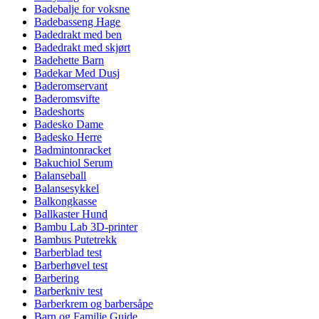
Badebalje for voksne
Badebasseng Hage
Badedrakt med ben
Badedrakt med skjørt
Badehette Barn
Badekar Med Dusj
Baderomservant
Baderomsvifte
Badeshorts
Badesko Dame
Badesko Herre
Badmintonracket
Bakuchiol Serum
Balanseball
Balansesykkel
Balkongkasse
Ballkaster Hund
Bambu Lab 3D-printer
Bambus Putetrekk
Barberblad test
Barberhøvel test
Barbering
Barberkniv test
Barberkrem og barbersåpe
Barn og Familie Guide