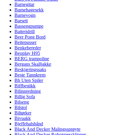
Barnegitar
Barnehagesekk
Barnevogn
Barsett
Bassengpumpe
Batteridrill
Beer Pong Bord
Beitepusser
Benkebereder
Beoplay H95
BERG trampoline
Bergans Skalljakke
Beskjæringssaks
Beste Tannkrem
Bh Uten Spiler
Biffbestikk
Bilinnredning
Billig Sofa
Bilseng
Bilstol
Biltørker
Bivuakk
Bjeffehalsbånd
Black And Decker Malingssprøyte
Black And Decker Robotgressklipper