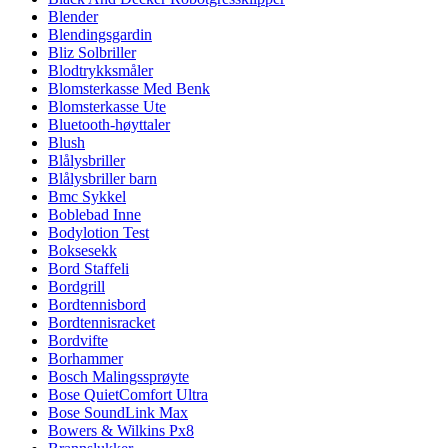
Blender
Blendingsgardin
Bliz Solbriller
Blodtrykksmåler
Blomsterkasse Med Benk
Blomsterkasse Ute
Bluetooth-høyttaler
Blush
Blålysbriller
Blålysbriller barn
Bmc Sykkel
Boblebad Inne
Bodylotion Test
Boksesekk
Bord Staffeli
Bordgrill
Bordtennisbord
Bordtennisracket
Bordvifte
Borhammer
Bosch Malingssprøyte
Bose QuietComfort Ultra
Bose SoundLink Max
Bowers & Wilkins Px8