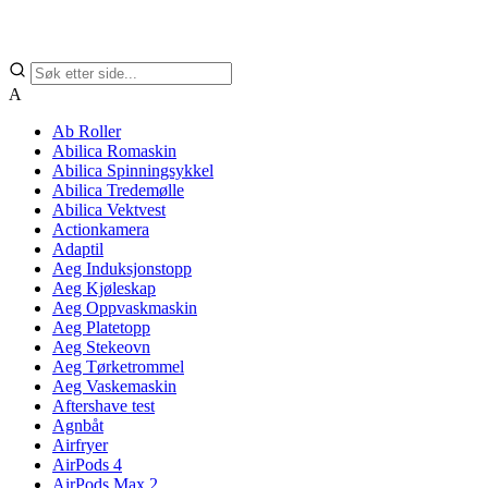
A
Ab Roller
Abilica Romaskin
Abilica Spinningsykkel
Abilica Tredemølle
Abilica Vektvest
Actionkamera
Adaptil
Aeg Induksjonstopp
Aeg Kjøleskap
Aeg Oppvaskmaskin
Aeg Platetopp
Aeg Stekeovn
Aeg Tørketrommel
Aeg Vaskemaskin
Aftershave test
Agnbåt
Airfryer
AirPods 4
AirPods Max 2