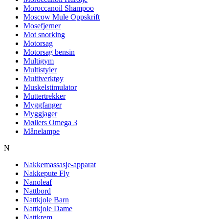
Moroccanoil Shampoo
Moscow Mule Oppskrift
Mosefjerner
Mot snorking
Motorsag
Motorsag bensin
Multigym
Multistyler
Multiverktøy
Muskelstimulator
Muttertrekker
Myggfanger
Myggjager
Møllers Omega 3
Månelampe
N
Nakkemassasje-apparat
Nakkepute Fly
Nanoleaf
Nattbord
Nattkjole Barn
Nattkjole Dame
Nattkrem