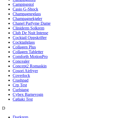
Campingstol
Casio G-Shock
Champagneglass
Champagnekjøler
Chanel Parfyme Dame
Cliniderm Solkrem
Club De Nuit Intense
Cocktail Oppskrifter
Cocktailglass
Collagen Plus
Collagen Tabletter
Comforth MotionPro
Concealer
Concept2 Romaskin
Cosori Airfryer
Coverlock
Crashpad
Crp Test
Curlstang
Cybex Barnevogn
Cøliaki Test
D
Dagkrem