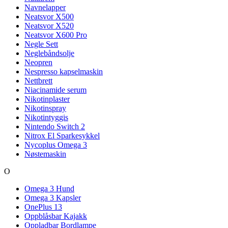
Navnelapper
Neatsvor X500
Neatsvor X520
Neatsvor X600 Pro
Negle Sett
Neglebåndsolje
Neopren
Nespresso kapselmaskin
Nettbrett
Niacinamide serum
Nikotinplaster
Nikotinspray
Nikotintyggis
Nintendo Switch 2
Nitrox El Sparkesykkel
Nycoplus Omega 3
Nøstemaskin
O
Omega 3 Hund
Omega 3 Kapsler
OnePlus 13
Oppblåsbar Kajakk
Oppladbar Bordlampe