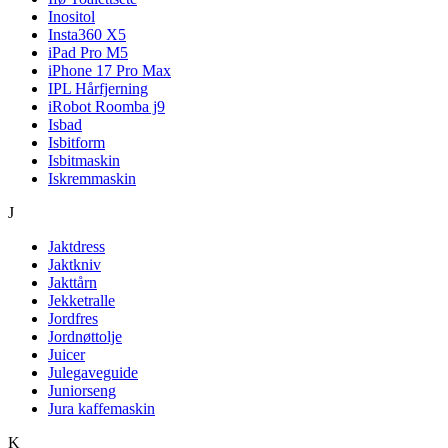
Inositol
Insta360 X5
iPad Pro M5
iPhone 17 Pro Max
IPL Hårfjerning
iRobot Roomba j9
Isbad
Isbitform
Isbitmaskin
Iskremmaskin
J
Jaktdress
Jaktkniv
Jakttårn
Jekketralle
Jordfres
Jordnøttolje
Juicer
Julegaveguide
Juniorseng
Jura kaffemaskin
K