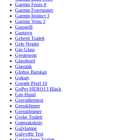
Garmin Fenix 8
Garmin Forerunner
Garmin Instinct 3
Garmin Venu 3
Gassgrill
Gassovn
Geberit Toalett
Gele Negler
Gin Glass
Gjesteseng
Glassbord
Glasstak
Globus Barskap
Gokart
Google Pixel 10
GoPro HERO13 Black
Gps Hund
Graviditetstest
Gressklipper
Gresstrimmer
Grohe Toalett
Grønsakskniv
Gulvlampe
Gulvvifte Test
Gustavsberg Toalett