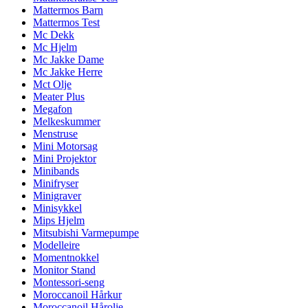
Mattermos Barn
Mattermos Test
Mc Dekk
Mc Hjelm
Mc Jakke Dame
Mc Jakke Herre
Mct Olje
Meater Plus
Megafon
Melkeskummer
Menstruse
Mini Motorsag
Mini Projektor
Minibands
Minifryser
Minigraver
Minisykkel
Mips Hjelm
Mitsubishi Varmepumpe
Modelleire
Momentnokkel
Monitor Stand
Montessori-seng
Moroccanoil Hårkur
Moroccanoil Hårolje