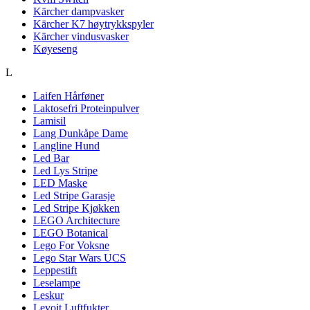
Kärcher dampvasker
Kärcher K7 høytrykkspyler
Kärcher vindusvasker
Køyeseng
L
Laifen Hårføner
Laktosefri Proteinpulver
Lamisil
Lang Dunkåpe Dame
Langline Hund
Led Bar
Led Lys Stripe
LED Maske
Led Stripe Garasje
Led Stripe Kjøkken
LEGO Architecture
LEGO Botanical
Lego For Voksne
Lego Star Wars UCS
Leppestift
Leselampe
Leskur
Levoit Luftfukter