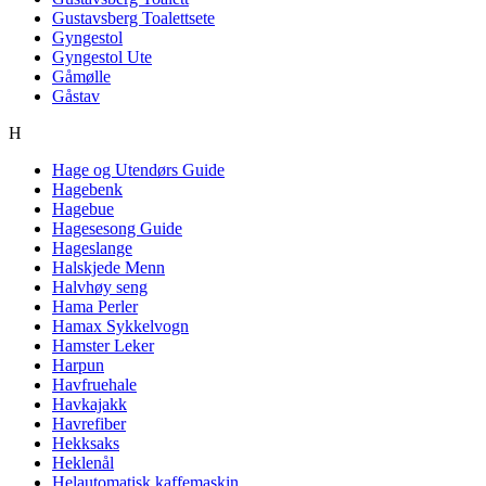
Gustavsberg Toalettsete
Gyngestol
Gyngestol Ute
Gåmølle
Gåstav
H
Hage og Utendørs Guide
Hagebenk
Hagebue
Hagesesong Guide
Hageslange
Halskjede Menn
Halvhøy seng
Hama Perler
Hamax Sykkelvogn
Hamster Leker
Harpun
Havfruehale
Havkajakk
Havrefiber
Hekksaks
Heklenål
Helautomatisk kaffemaskin