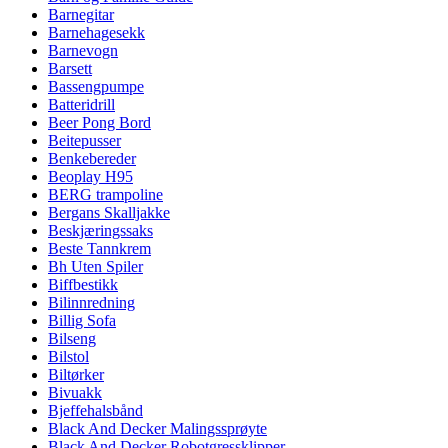
Barnegitar
Barnehagesekk
Barnevogn
Barsett
Bassengpumpe
Batteridrill
Beer Pong Bord
Beitepusser
Benkebereder
Beoplay H95
BERG trampoline
Bergans Skalljakke
Beskjæringssaks
Beste Tannkrem
Bh Uten Spiler
Biffbestikk
Bilinnredning
Billig Sofa
Bilseng
Bilstol
Biltørker
Bivuakk
Bjeffehalsbånd
Black And Decker Malingssprøyte
Black And Decker Robotgressklipper