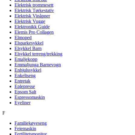
Elektrisk trommesett
Elektrisk Tørkestativ
Elektrisk Vinåpner
Elektrisk Vugge
Elektronikk Guide
Elemis Pro Collagen
Elmoped
Elsparkesykkel
Elsykkel Barn
Elsykkel terreng/trekking
Emaljekopp
Emmaljunga Barnevogn
Enhjulssykkel
Enkeltseng
Entretak
Eplepresse
Epsom Salt
Espressomaskin
Eyeliner
F
Familiekøyeseng
Feiemaskin
Fertilitetsmonitor