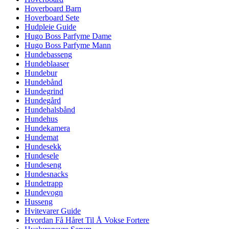
Hoverboard Barn
Hoverboard Sete
Hudpleie Guide
Hugo Boss Parfyme Dame
Hugo Boss Parfyme Mann
Hundebasseng
Hundeblaaser
Hundebur
Hundebånd
Hundegrind
Hundegård
Hundehalsbånd
Hundehus
Hundekamera
Hundemat
Hundesekk
Hundesele
Hundeseng
Hundesnacks
Hundetrapp
Hundevogn
Husseng
Hvitevarer Guide
Hvordan Få Håret Til Å Vokse Fortere