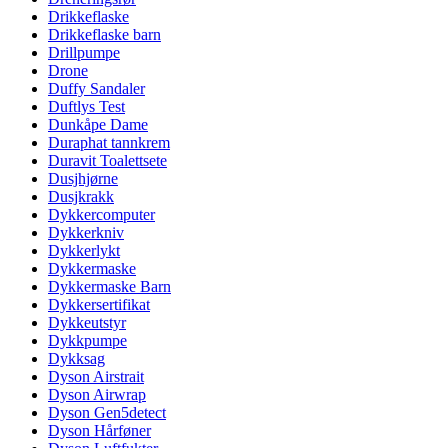
Drikkeflaske
Drikkeflaske barn
Drillpumpe
Drone
Duffy Sandaler
Duftlys Test
Dunkåpe Dame
Duraphat tannkrem
Duravit Toalettsete
Dusjhjørne
Dusjkrakk
Dykkercomputer
Dykkerkniv
Dykkerlykt
Dykkermaske
Dykkermaske Barn
Dykkersertifikat
Dykkeutstyr
Dykkpumpe
Dykksag
Dyson Airstrait
Dyson Airwrap
Dyson Gen5detect
Dyson Hårføner