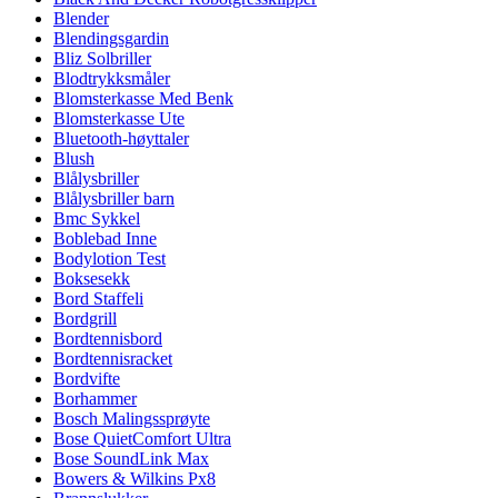
Blender
Blendingsgardin
Bliz Solbriller
Blodtrykksmåler
Blomsterkasse Med Benk
Blomsterkasse Ute
Bluetooth-høyttaler
Blush
Blålysbriller
Blålysbriller barn
Bmc Sykkel
Boblebad Inne
Bodylotion Test
Boksesekk
Bord Staffeli
Bordgrill
Bordtennisbord
Bordtennisracket
Bordvifte
Borhammer
Bosch Malingssprøyte
Bose QuietComfort Ultra
Bose SoundLink Max
Bowers & Wilkins Px8