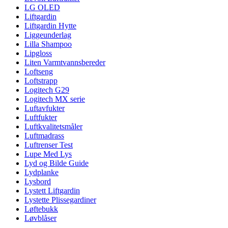
LG OLED
Liftgardin
Liftgardin Hytte
Liggeunderlag
Lilla Shampoo
Lipgloss
Liten Varmtvannsbereder
Loftseng
Loftstrapp
Logitech G29
Logitech MX serie
Luftavfukter
Luftfukter
Luftkvalitetsmåler
Luftmadrass
Luftrenser Test
Lupe Med Lys
Lyd og Bilde Guide
Lydplanke
Lysbord
Lystett Liftgardin
Lystette Plissegardiner
Løftebukk
Løvblåser