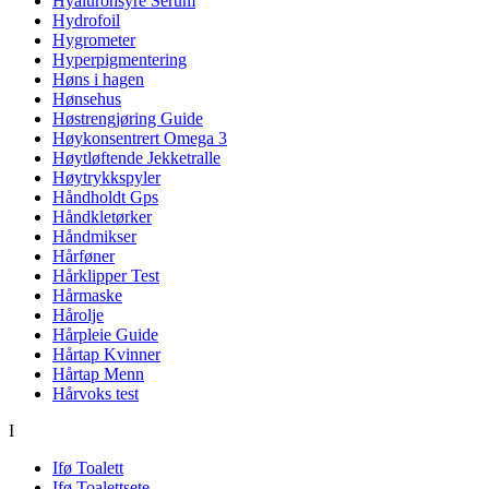
Hyaluronsyre Serum
Hydrofoil
Hygrometer
Hyperpigmentering
Høns i hagen
Hønsehus
Høstrengjøring Guide
Høykonsentrert Omega 3
Høytløftende Jekketralle
Høytrykkspyler
Håndholdt Gps
Håndkletørker
Håndmikser
Hårføner
Hårklipper Test
Hårmaske
Hårolje
Hårpleie Guide
Hårtap Kvinner
Hårtap Menn
Hårvoks test
I
Ifø Toalett
Ifø Toalettsete