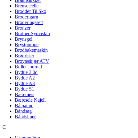
Brannslukker
Brenselcelle
Brodder Til Sko
Broderigarn
Broderingssett
Bronzer
Brother Symaskin
Brynsgel
Brystpumpe
Brødbakemaskin
Brødrister
Brøyteskjær ATV
Bullet Journal
Bydue 3.0d
Bydue A2
Bydue A3
Bydue S1
Bæremeis
Bæresele Najell
Bålpanne
Båndsag
Båndsliper
C
Campingbord