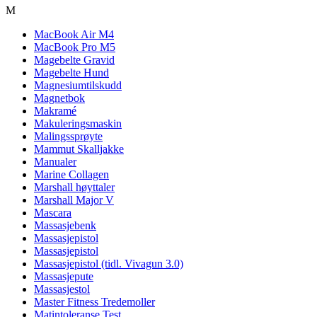
M
MacBook Air M4
MacBook Pro M5
Magebelte Gravid
Magebelte Hund
Magnesiumtilskudd
Magnetbok
Makramé
Makuleringsmaskin
Malingssprøyte
Mammut Skalljakke
Manualer
Marine Collagen
Marshall høyttaler
Marshall Major V
Mascara
Massasjebenk
Massasjepistol
Massasjepistol
Massasjepistol (tidl. Vivagun 3.0)
Massasjepute
Massasjestol
Master Fitness Tredemoller
Matintoleranse Test