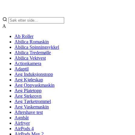
A
Ab Roller
Abilica Romaskin
Abilica Spinningsykkel
Abilica Tredemølle
Abilica Vektvest
Actionkamera
Adaptil
Aeg Induksjonstopp
Aeg Kjøleskap
Aeg Oppvaskmaskin
Aeg Platetopp
Aeg Stekeovn
Aeg Tørketrommel
Aeg Vaskemaskin
Aftershave test
Agnbåt
Airfryer
AirPods 4
AirPods Max 2