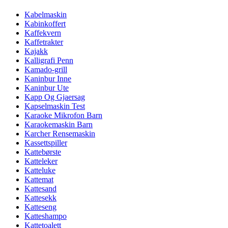
Kabelmaskin
Kabinkoffert
Kaffekvern
Kaffetrakter
Kajakk
Kalligrafi Penn
Kamado-grill
Kaninbur Inne
Kaninbur Ute
Kapp Og Gjaersag
Kapselmaskin Test
Karaoke Mikrofon Barn
Karaokemaskin Barn
Karcher Rensemaskin
Kassettspiller
Kattebørste
Katteleker
Katteluke
Kattemat
Kattesand
Kattesekk
Katteseng
Katteshampo
Kattetoalett