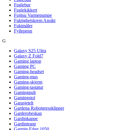
Fuglebur
Fuglekikkert
Fujitsu Varmepumpe
Fuktighetskrem Ansikt
Fuktmåler
Fyllepenn
G
Galaxy S25 Ultra
Galaxy Z Fold7
Gaming laptop
Gaming PC
Gaming-headset
Gaming-mus
Gaming-skjerm
Gaming-tastatur
Gamingpult
Gamingstol
Garasjetelt
Gardena Robotgressklipper
Garderobeskap
Gardinkappe
Gardintrapp
Garmin Edge 1050