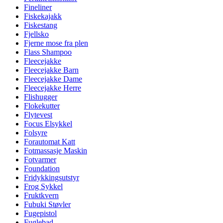
Fineliner
Fiskekajakk
Fiskestang
Fjellsko
Fjerne mose fra plen
Flass Shampoo
Fleecejakke
Fleecejakke Barn
Fleecejakke Dame
Fleecejakke Herre
Flishugger
Flokekutter
Flytevest
Focus Elsykkel
Folsyre
Forautomat Katt
Fotmassasje Maskin
Fotvarmer
Foundation
Fridykkingsutstyr
Frog Sykkel
Fruktkvern
Fubuki Støvler
Fugepistol
Fuglebad