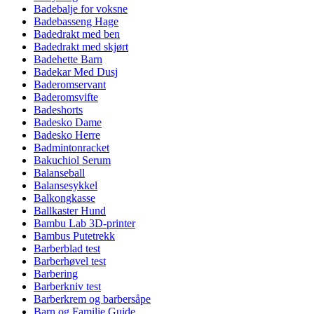
Badebalje for voksne
Badebasseng Hage
Badedrakt med ben
Badedrakt med skjørt
Badehette Barn
Badekar Med Dusj
Baderomservant
Baderomsvifte
Badeshorts
Badesko Dame
Badesko Herre
Badmintonracket
Bakuchiol Serum
Balanseball
Balansesykkel
Balkongkasse
Ballkaster Hund
Bambu Lab 3D-printer
Bambus Putetrekk
Barberblad test
Barberhøvel test
Barbering
Barberkniv test
Barberkrem og barbersåpe
Barn og Familie Guide