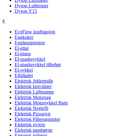
Dyson Luftfukter
Dyson Luftrenser
Dyson V15
E
EcoFlow kraftstasjon
Eggkoker
Eggløsningstest
El-gitar
El-piano
El-sparkesykkel
El-sparkesykkel tilbehør
El-sykkel
Elbillader
Elektrisk Jekketralle
Elektrisk knivsliper
Elektrisk Luftpumpe
Elektrisk Motorsag
Elektrisk Motorsykkel Barn
Elektrisk Neglefil
Elektrisk Pizzaovn
Elektrisk Påhengsmotor
Elektrisk rivjern
Elektrisk tannbørste
Elektrisk trillebår