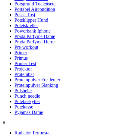
Porsgrund Toalettsete
Portabel Aircondition
Posca Tusj
Poteklipper Hund
Potetskreller
Powerbank Iphone
Prada Parfyme Dame
Prada Parfyme Herre
Pre-workout
Primer
Primus
Printer Test
Projektor
Proteinbar
Proteinpulver For Jenter
Proteinpulver Slanking
Pulsbelte
Punch needle
Putebeskytter
Putekasse
Pyjamas Dame
R
Radiator Termostat