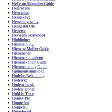
Helse og Skjønnhet Guide
Helårsdyne
Hemstrapp
Hengekøye
Hengekøyestativ
Hengestol Ute
Hestefor
Hev-senk skrivebord
Highlighter
Hisense U8Q
Hjem og Møbler Guide
Hjemmebar
Hjemmekinoanlegg
Hjemmekontor Guide
Hjemmetrening Guide
Hjulmonteringsvogn
Hodelus Behandling
Hodelykt
Hodemassasje
Hodetelefoner
Hold In Truse
Homey Pro
Hoppeslott
Hoppetau
Hoverboard