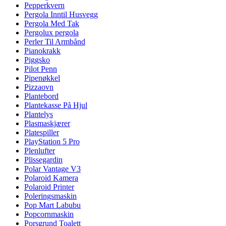
Pepperkvern
Pergola Inntil Husvegg
Pergola Med Tak
Pergolux pergola
Perler Til Armbånd
Pianokrakk
Piggsko
Pilot Penn
Pipenøkkel
Pizzaovn
Plantebord
Plantekasse På Hjul
Plantelys
Plasmaskjærer
Platespiller
PlayStation 5 Pro
Plenlufter
Plissegardin
Polar Vantage V3
Polaroid Kamera
Polaroid Printer
Poleringsmaskin
Pop Mart Labubu
Popcornmaskin
Porsgrund Toalett