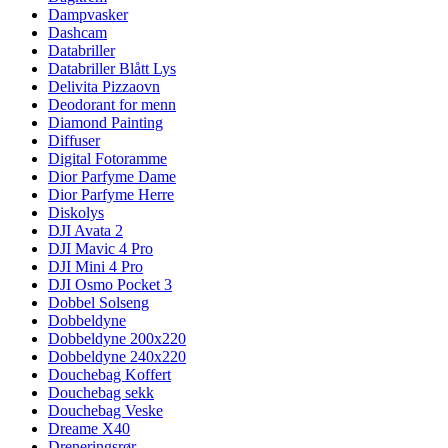
Dampvasker
Dashcam
Databriller
Databriller Blått Lys
Delivita Pizzaovn
Deodorant for menn
Diamond Painting
Diffuser
Digital Fotoramme
Dior Parfyme Dame
Dior Parfyme Herre
Diskolys
DJI Avata 2
DJI Mavic 4 Pro
DJI Mini 4 Pro
DJI Osmo Pocket 3
Dobbel Solseng
Dobbeldyne
Dobbeldyne 200x220
Dobbeldyne 240x220
Douchebag Koffert
Douchebag sekk
Douchebag Veske
Dreame X40
Dreneringsrør