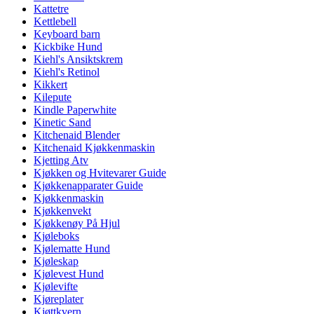
Kattetre
Kettlebell
Keyboard barn
Kickbike Hund
Kiehl's Ansiktskrem
Kiehl's Retinol
Kikkert
Kilepute
Kindle Paperwhite
Kinetic Sand
Kitchenaid Blender
Kitchenaid Kjøkkenmaskin
Kjetting Atv
Kjøkken og Hvitevarer Guide
Kjøkkenapparater Guide
Kjøkkenmaskin
Kjøkkenvekt
Kjøkkenøy På Hjul
Kjøleboks
Kjølematte Hund
Kjøleskap
Kjølevest Hund
Kjølevifte
Kjøreplater
Kjøttkvern