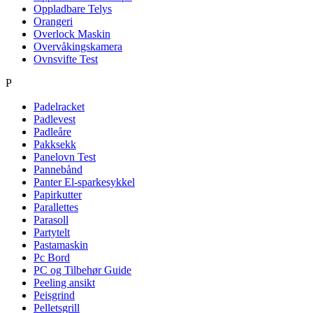
Oppladbare Telys
Orangeri
Overlock Maskin
Overvåkingskamera
Ovnsvifte Test
P
Padelracket
Padlevest
Padleåre
Pakksekk
Panelovn Test
Pannebånd
Panter El-sparkesykkel
Papirkutter
Parallettes
Parasoll
Partytelt
Pastamaskin
Pc Bord
PC og Tilbehør Guide
Peeling ansikt
Peisgrind
Pelletsgrill