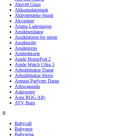
Akevitt Glass
Akkumulatortank
Aktivitetsleke Hund
Akvarium
Amina Ladestasjon
Ansiktsepilator
Ansiktskrem for menn
Ansiktsolje
Ansiktsrens
Antitrekksele
Apple HomePod 2
Apple Watch Ultra 3
Arbeidsbukse Dame
Arbeidsbukse Herre
Armani Parfyme Dame
Ashwaganda
Askesuger
Asus ROG Ally
ATV Barn
B
Babycall
Babynest
Babyseng