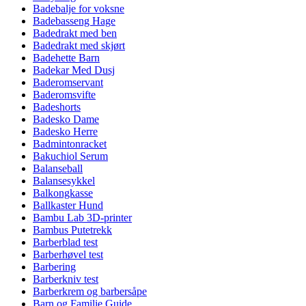
Badebalje for voksne
Badebasseng Hage
Badedrakt med ben
Badedrakt med skjørt
Badehette Barn
Badekar Med Dusj
Baderomservant
Baderomsvifte
Badeshorts
Badesko Dame
Badesko Herre
Badmintonracket
Bakuchiol Serum
Balanseball
Balansesykkel
Balkongkasse
Ballkaster Hund
Bambu Lab 3D-printer
Bambus Putetrekk
Barberblad test
Barberhøvel test
Barbering
Barberkniv test
Barberkrem og barbersåpe
Barn og Familie Guide