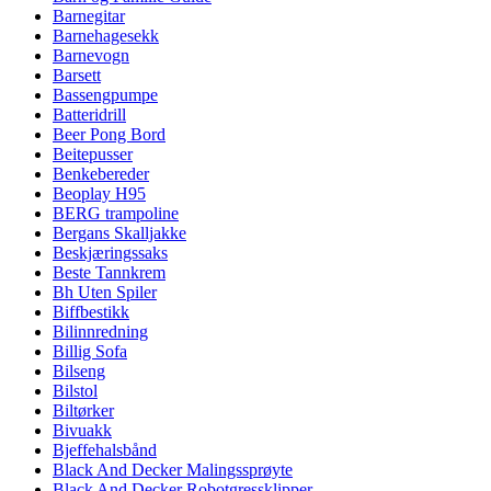
Barnegitar
Barnehagesekk
Barnevogn
Barsett
Bassengpumpe
Batteridrill
Beer Pong Bord
Beitepusser
Benkebereder
Beoplay H95
BERG trampoline
Bergans Skalljakke
Beskjæringssaks
Beste Tannkrem
Bh Uten Spiler
Biffbestikk
Bilinnredning
Billig Sofa
Bilseng
Bilstol
Biltørker
Bivuakk
Bjeffehalsbånd
Black And Decker Malingssprøyte
Black And Decker Robotgressklipper