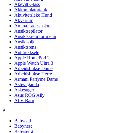
Akevitt Glass
Akkumulatortank
Aktivitetsleke Hund
Akvarium
Amina Ladestasjon
Ansiktsepilator
Ansiktskrem for menn
Ansiktsolje
Ansiktsrens
Antitrekksele
Apple HomePod 2
Apple Watch Ultra 3
Arbeidsbukse Dame
Arbeidsbukse Herre
Armani Parfyme Dame
Ashwaganda
Askesuger
Asus ROG Ally
ATV Barn
B
Babycall
Babynest
Babyseng