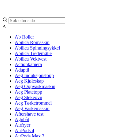
A
Ab Roller
Abilica Romaskin
Abilica Spinningsykkel
Abilica Tredemølle
Abilica Vektvest
Actionkamera
Adaptil
Aeg Induksjonstopp
Aeg Kjøleskap
Aeg Oppvaskmaskin
Aeg Platetopp
Aeg Stekeovn
Aeg Tørketrommel
Aeg Vaskemaskin
Aftershave test
Agnbåt
Airfryer
AirPods 4
AirPods Max 2