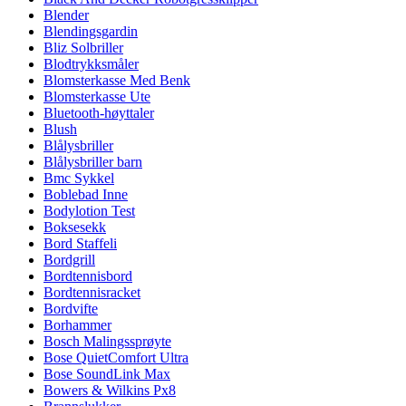
Blender
Blendingsgardin
Bliz Solbriller
Blodtrykksmåler
Blomsterkasse Med Benk
Blomsterkasse Ute
Bluetooth-høyttaler
Blush
Blålysbriller
Blålysbriller barn
Bmc Sykkel
Boblebad Inne
Bodylotion Test
Boksesekk
Bord Staffeli
Bordgrill
Bordtennisbord
Bordtennisracket
Bordvifte
Borhammer
Bosch Malingssprøyte
Bose QuietComfort Ultra
Bose SoundLink Max
Bowers & Wilkins Px8