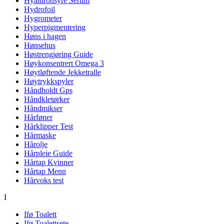
Hyaluronsyre Serum
Hydrofoil
Hygrometer
Hyperpigmentering
Høns i hagen
Hønsehus
Høstrengjøring Guide
Høykonsentrert Omega 3
Høytløftende Jekketralle
Høytrykkspyler
Håndholdt Gps
Håndkletørker
Håndmikser
Hårføner
Hårklipper Test
Hårmaske
Hårolje
Hårpleie Guide
Hårtap Kvinner
Hårtap Menn
Hårvoks test
I
Ifø Toalett
Ifø Toalettsete