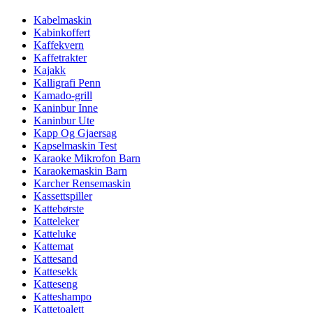
Kabelmaskin
Kabinkoffert
Kaffekvern
Kaffetrakter
Kajakk
Kalligrafi Penn
Kamado-grill
Kaninbur Inne
Kaninbur Ute
Kapp Og Gjaersag
Kapselmaskin Test
Karaoke Mikrofon Barn
Karaokemaskin Barn
Karcher Rensemaskin
Kassettspiller
Kattebørste
Katteleker
Katteluke
Kattemat
Kattesand
Kattesekk
Katteseng
Katteshampo
Kattetoalett