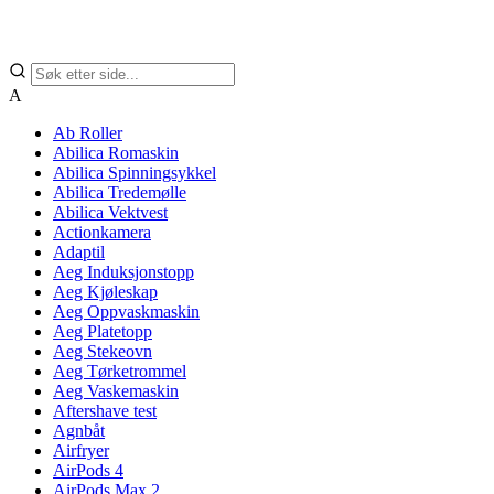
A
Ab Roller
Abilica Romaskin
Abilica Spinningsykkel
Abilica Tredemølle
Abilica Vektvest
Actionkamera
Adaptil
Aeg Induksjonstopp
Aeg Kjøleskap
Aeg Oppvaskmaskin
Aeg Platetopp
Aeg Stekeovn
Aeg Tørketrommel
Aeg Vaskemaskin
Aftershave test
Agnbåt
Airfryer
AirPods 4
AirPods Max 2