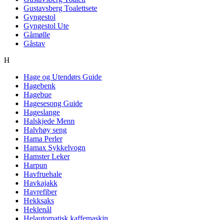
Gustavsberg Toalettsete
Gyngestol
Gyngestol Ute
Gåmølle
Gåstav
H
Hage og Utendørs Guide
Hagebenk
Hagebue
Hagesesong Guide
Hageslange
Halskjede Menn
Halvhøy seng
Hama Perler
Hamax Sykkelvogn
Hamster Leker
Harpun
Havfruehale
Havkajakk
Havrefiber
Hekksaks
Heklenål
Helautomatisk kaffemaskin