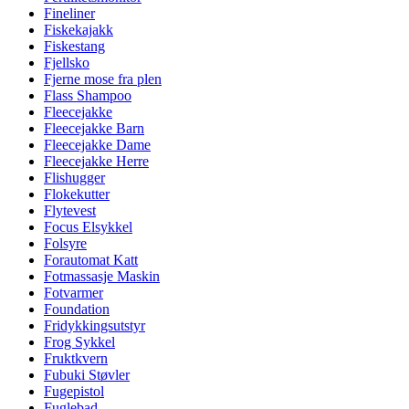
Fineliner
Fiskekajakk
Fiskestang
Fjellsko
Fjerne mose fra plen
Flass Shampoo
Fleecejakke
Fleecejakke Barn
Fleecejakke Dame
Fleecejakke Herre
Flishugger
Flokekutter
Flytevest
Focus Elsykkel
Folsyre
Forautomat Katt
Fotmassasje Maskin
Fotvarmer
Foundation
Fridykkingsutstyr
Frog Sykkel
Fruktkvern
Fubuki Støvler
Fugepistol
Fuglebad