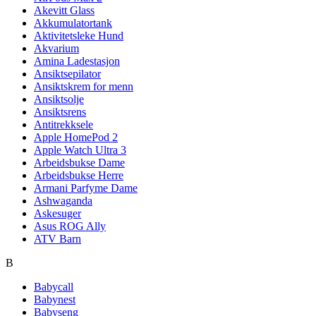
Akevitt Glass
Akkumulatortank
Aktivitetsleke Hund
Akvarium
Amina Ladestasjon
Ansiktsepilator
Ansiktskrem for menn
Ansiktsolje
Ansiktsrens
Antitrekksele
Apple HomePod 2
Apple Watch Ultra 3
Arbeidsbukse Dame
Arbeidsbukse Herre
Armani Parfyme Dame
Ashwaganda
Askesuger
Asus ROG Ally
ATV Barn
B
Babycall
Babynest
Babyseng