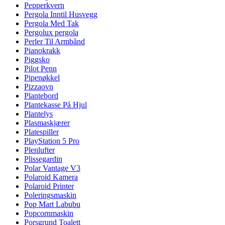
Pepperkvern
Pergola Inntil Husvegg
Pergola Med Tak
Pergolux pergola
Perler Til Armbånd
Pianokrakk
Piggsko
Pilot Penn
Pipenøkkel
Pizzaovn
Plantebord
Plantekasse På Hjul
Plantelys
Plasmaskjærer
Platespiller
PlayStation 5 Pro
Plenlufter
Plissegardin
Polar Vantage V3
Polaroid Kamera
Polaroid Printer
Poleringsmaskin
Pop Mart Labubu
Popcornmaskin
Porsgrund Toalett