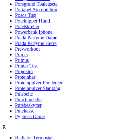
Porsgrund Toalettsete
Portabel Aircondition
Posca Tusj
Poteklipper Hund
Potetskreller
Powerbank Iphone
Prada Parfyme Dame
Prada Parfyme Herre
Pre-workout
Primer
Primus
Printer Test
Projektor
Proteinbar
Proteinpulver For Jenter
Proteinpulver Slanking
Pulsbelte
Punch needle
Putebeskytter
Putekasse
Pyjamas Dame
R
Radiator Termostat