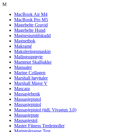
M
MacBook Air M4
MacBook Pro M5
Magebelte Gravid
Magebelte Hund
Magnesiumtilskudd
Magnetbok
Makramé
Makuleringsmaskin
Malingssprøyte
Mammut Skalljakke
Manualer
Marine Collagen
Marshall høyttaler
Marshall Major V
Mascara
Massasjebenk
Massasjepistol
Massasjepistol
Massasjepistol (tidl. Vivagun 3.0)
Massasjepute
Massasjestol
Master Fitness Tredemoller
Matintoleranse Test