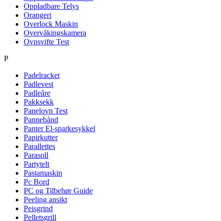
Oppladbare Telys
Orangeri
Overlock Maskin
Overvåkingskamera
Ovnsvifte Test
P
Padelracket
Padlevest
Padleåre
Pakksekk
Panelovn Test
Pannebånd
Panter El-sparkesykkel
Papirkutter
Parallettes
Parasoll
Partytelt
Pastamaskin
Pc Bord
PC og Tilbehør Guide
Peeling ansikt
Peisgrind
Pelletsgrill