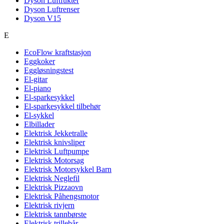
Dyson Luftfukter
Dyson Luftrenser
Dyson V15
E
EcoFlow kraftstasjon
Eggkoker
Eggløsningstest
El-gitar
El-piano
El-sparkesykkel
El-sparkesykkel tilbehør
El-sykkel
Elbillader
Elektrisk Jekketralle
Elektrisk knivsliper
Elektrisk Luftpumpe
Elektrisk Motorsag
Elektrisk Motorsykkel Barn
Elektrisk Neglefil
Elektrisk Pizzaovn
Elektrisk Påhengsmotor
Elektrisk rivjern
Elektrisk tannbørste
Elektrisk trillebår