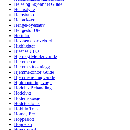
Helse og Skjønnhet Guide
Helårsdyne
Hemstrapp
Hengekøye
Hengekøyestativ
Hengestol Ute
Hestefor
Hev-senk skrivebord
Highlighter
Hisense U8Q
Hjem og Møbler Guide
Hjemmebar
Hjemmekinoanlegg
Hjemmekontor Guide
Hjemmetrening Guide
Hjulmonteringsvogn
Hodelus Behandling
Hodelykt
Hodemassasje
Hodetelefoner
Hold In Truse
Homey Pro
Hoppeslott
Hoppetau
Hoverboard