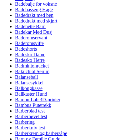
Badebalje for voksne
Badebasseng Hage
Badedrakt med ben
Badedrakt med skjørt
Badehette Barn
Badekar Med Dusj
Baderomservant
Baderomsvifte
Badeshorts
Badesko Dame
Badesko Herre
Badmintonracket
Bakuchiol Serum
Balanseball
Balansesykkel
Balkongkasse
Ballkaster Hund
Bambu Lab 3D-printer
Bambus Putetrekk
Barberblad test
Barberhøvel test
Barbering
Barberkniv test
Barberkrem og barbersåpe
Barn og Familie Guide