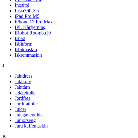
Inositol
Insta360 X5
iPad Pro M5
iPhone 17 Pro Max
IPL Hårfjerning
iRobot Roomba j9
Isbad
Isbitform
Isbitmaskin
Iskremmaskin
J
Jaktdress
Jaktkniv
Jakttårn
Jekketralle
Jordfres
Jordnøttolje
Juicer
Julegaveguide
Juniorseng
Jura kaffemaskin
K