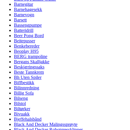
Barnegitar
Barnehagesekk
Barnevogn
Barsett
Bassengpumpe
Batteridrill
Beer Pong Bord
Beitepusser
Benkebereder
Beoplay H95
BERG trampoline
Bergans Skalljakke
Beskjæringssaks
Beste Tannkrem
Bh Uten Spiler
Biffbestikk
Bilinnredning
Billig Sofa
Bilseng
Bilstol
Biltørker
Bivuakk
Bjeffehalsbånd
Black And Decker Malingssprøyte
Black And Decker Robotgressklipper