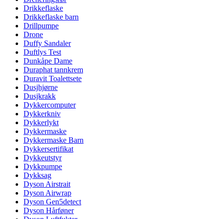
Drikkeflaske
Drikkeflaske barn
Drillpumpe
Drone
Duffy Sandaler
Duftlys Test
Dunkåpe Dame
Duraphat tannkrem
Duravit Toalettsete
Dusjhjørne
Dusjkrakk
Dykkercomputer
Dykkerkniv
Dykkerlykt
Dykkermaske
Dykkermaske Barn
Dykkersertifikat
Dykkeutstyr
Dykkpumpe
Dykksag
Dyson Airstrait
Dyson Airwrap
Dyson Gen5detect
Dyson Hårføner