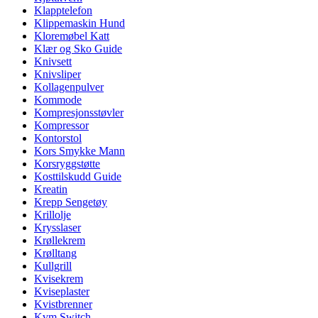
Klapptelefon
Klippemaskin Hund
Kloremøbel Katt
Klær og Sko Guide
Knivsett
Knivsliper
Kollagenpulver
Kommode
Kompresjonsstøvler
Kompressor
Kontorstol
Kors Smykke Mann
Korsryggstøtte
Kosttilskudd Guide
Kreatin
Krepp Sengetøy
Krillolje
Krysslaser
Krøllekrem
Krølltang
Kullgrill
Kvisekrem
Kviseplaster
Kvistbrenner
Kvm Switch