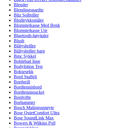
Blender
Blendingsgardin
Bliz Solbriller
Blodtrykksmåler
Blomsterkasse Med Benk
Blomsterkasse Ute
Bluetooth-høyttaler
Blush
Blålysbriller
Blålysbriller barn
Bmc Sykkel
Boblebad Inne
Bodylotion Test
Boksesekk
Bord Staffeli
Bordgrill
Bordtennisbord
Bordtennisracket
Bordvifte
Borhammer
Bosch Malingssprøyte
Bose QuietComfort Ultra
Bose SoundLink Max
Bowers & Wilkins Px8