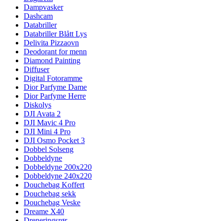
Dampvasker
Dashcam
Databriller
Databriller Blått Lys
Delivita Pizzaovn
Deodorant for menn
Diamond Painting
Diffuser
Digital Fotoramme
Dior Parfyme Dame
Dior Parfyme Herre
Diskolys
DJI Avata 2
DJI Mavic 4 Pro
DJI Mini 4 Pro
DJI Osmo Pocket 3
Dobbel Solseng
Dobbeldyne
Dobbeldyne 200x220
Dobbeldyne 240x220
Douchebag Koffert
Douchebag sekk
Douchebag Veske
Dreame X40
Dreneringsrør