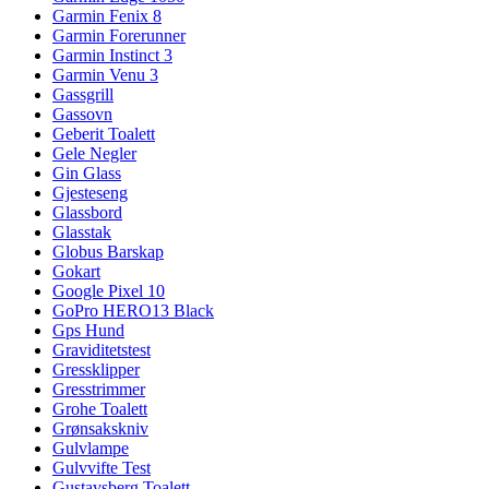
Garmin Fenix 8
Garmin Forerunner
Garmin Instinct 3
Garmin Venu 3
Gassgrill
Gassovn
Geberit Toalett
Gele Negler
Gin Glass
Gjesteseng
Glassbord
Glasstak
Globus Barskap
Gokart
Google Pixel 10
GoPro HERO13 Black
Gps Hund
Graviditetstest
Gressklipper
Gresstrimmer
Grohe Toalett
Grønsakskniv
Gulvlampe
Gulvvifte Test
Gustavsberg Toalett