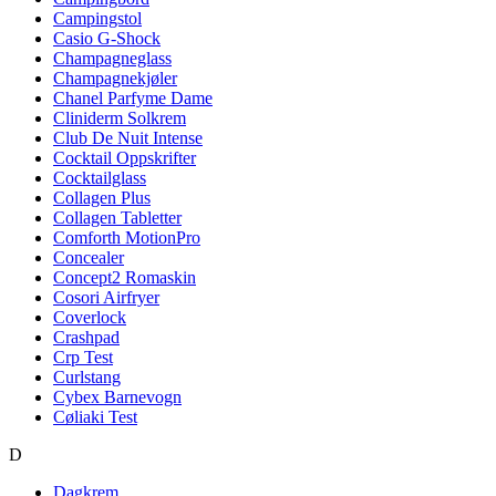
Campingstol
Casio G-Shock
Champagneglass
Champagnekjøler
Chanel Parfyme Dame
Cliniderm Solkrem
Club De Nuit Intense
Cocktail Oppskrifter
Cocktailglass
Collagen Plus
Collagen Tabletter
Comforth MotionPro
Concealer
Concept2 Romaskin
Cosori Airfryer
Coverlock
Crashpad
Crp Test
Curlstang
Cybex Barnevogn
Cøliaki Test
D
Dagkrem