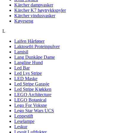
Kärcher dampvasker
Kärcher K7 høytrykkspyler
Kärcher vindusvasker
Køyeseng
L
Laifen Hårføner
Laktosefri Proteinpulver
Lamisil
Lang Dunkåpe Dame
Langline Hund
Led Bar
Led Lys Stripe
LED Maske
Led Stripe Garasje
Led Stripe Kjøkken
LEGO Architecture
LEGO Botanical
Lego For Voksne
Lego Star Wars UCS
Leppestift
Leselampe
Leskur
Levoit Luftfukter