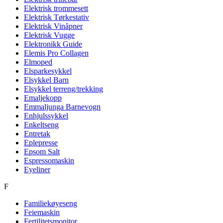
Elektrisk trommesett
Elektrisk Tørkestativ
Elektrisk Vinåpner
Elektrisk Vugge
Elektronikk Guide
Elemis Pro Collagen
Elmoped
Elsparkesykkel
Elsykkel Barn
Elsykkel terreng/trekking
Emaljekopp
Emmaljunga Barnevogn
Enhjulssykkel
Enkeltseng
Entretak
Eplepresse
Epsom Salt
Espressomaskin
Eyeliner
F
Familiekøyeseng
Feiemaskin
Fertilitetsmonitor