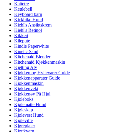
Kattetre
Kettlebell
Keyboard barn
Kickbike Hund
Kiehl's Ansiktskrem
Kiehl's Retinol
Kikkert
Kilepute
Kindle Paperwhite
Kinetic Sand
Kitchenaid Blender
Kitchenaid Kjøkkenmaskin
Kjetting Atv
Kjøkken og Hvitevarer Guide
Kjøkkenapparater Guide
Kjøkkenmaskin
Kjøkkenvekt
Kjøkkenøy På Hjul
Kjøleboks
Kjølematte Hund
Kjøleskap
Kjølevest Hund
Kjølevifte
Kjøreplater
Kjøttkvern