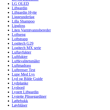
LG OLED
Liftgardin
Liftgardin Hytte
Liggeunderlag
Lilla Shampoo
Lipgloss
Liten Varmtvannsbereder
Loftseng
Loftstrapp
Logitech G29
Logitech MX serie
Luftavfukter
Luftfukter
Luftkvalitetsmåler
Luftmadrass
Luftrenser Test
Lupe Med Lys
Lyd og Bilde Guide
Lydplanke
Lysbord
Lystett Liftgardin
Lystette Plissegardiner
Løftebukk
Løvblåser