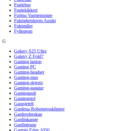
Fuglebur
Fuglekikkert
Fujitsu Varmepumpe
Fuktighetskrem Ansikt
Fuktmåler
Fyllepenn
G
Galaxy S25 Ultra
Galaxy Z Fold7
Gaming laptop
Gaming PC
Gaming-headset
Gaming-mus
Gaming-skjerm
Gaming-tastatur
Gamingpult
Gamingstol
Garasjetelt
Gardena Robotgressklipper
Garderobeskap
Gardinkappe
Gardintrapp
Garmin Edge 1050