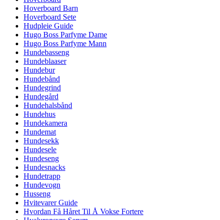
Hoverboard Barn
Hoverboard Sete
Hudpleie Guide
Hugo Boss Parfyme Dame
Hugo Boss Parfyme Mann
Hundebasseng
Hundeblaaser
Hundebur
Hundebånd
Hundegrind
Hundegård
Hundehalsbånd
Hundehus
Hundekamera
Hundemat
Hundesekk
Hundesele
Hundeseng
Hundesnacks
Hundetrapp
Hundevogn
Husseng
Hvitevarer Guide
Hvordan Få Håret Til Å Vokse Fortere