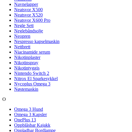
Navnelapper
Neatsvor X500
Neatsvor X520
Neatsvor X600 Pro
Negle Sett
Neglebåndsolje
Neopren
Nespresso kapselmaskin
Nettbrett
Niacinamide serum
Nikotinplaster
Nikotinspray
Nikotintyggis
Nintendo Switch 2
Nitrox El Sparkesykkel
Nycoplus Omega 3
Nøstemaskin
O
Omega 3 Hund
Omega 3 Kapsler
OnePlus 13
Oppblåsbar Kajakk
Oppladbar Bordlampe