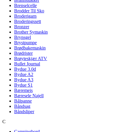
Brannslukker
Brenselcelle
Brodder Til Sko
Broderigarn
Broderingssett
Bronzer
Brother Symaskin
Brynsgel
Brystpumpe
Brødbakemaskin
Brødrister
Brøyteskjær ATV
Bullet Journal
Bydue 3.0d
Bydue A2
Bydue A3
Bydue S1
Bæremeis
Bæresele Najell
Bålpanne
Båndsag
Båndsliper
C
Campingbord