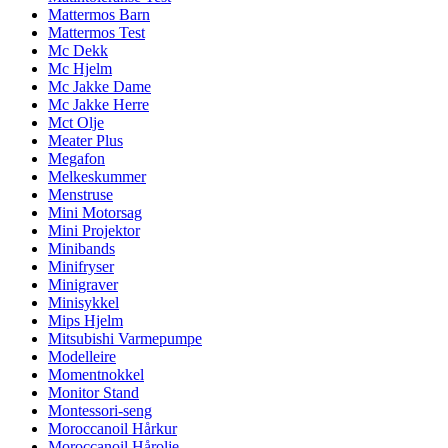
Mattermos Barn
Mattermos Test
Mc Dekk
Mc Hjelm
Mc Jakke Dame
Mc Jakke Herre
Mct Olje
Meater Plus
Megafon
Melkeskummer
Menstruse
Mini Motorsag
Mini Projektor
Minibands
Minifryser
Minigraver
Minisykkel
Mips Hjelm
Mitsubishi Varmepumpe
Modelleire
Momentnokkel
Monitor Stand
Montessori-seng
Moroccanoil Hårkur
Moroccanoil Hårolje