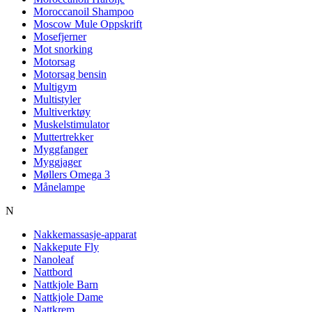
Moroccanoil Shampoo
Moscow Mule Oppskrift
Mosefjerner
Mot snorking
Motorsag
Motorsag bensin
Multigym
Multistyler
Multiverktøy
Muskelstimulator
Muttertrekker
Myggfanger
Myggjager
Møllers Omega 3
Månelampe
N
Nakkemassasje-apparat
Nakkepute Fly
Nanoleaf
Nattbord
Nattkjole Barn
Nattkjole Dame
Nattkrem