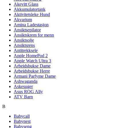
Akevitt Glass
Akkumulatortank
Aktivitetsleke Hund
Akvarium
Amina Ladestasjon
Ansiktsepilator
Ansiktskrem for menn
Ansiktsolje
Ansiktsrens
Antitrekksele
Apple HomePod 2
Apple Watch Ultra 3
Arbeidsbukse Dame
Arbeidsbukse Herre
Armani Parfyme Dame
Ashwaganda
Askesuger
Asus ROG Ally
ATV Barn
B
Babycall
Babynest
Babyseng