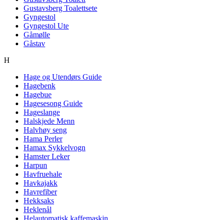
Gustavsberg Toalettsete
Gyngestol
Gyngestol Ute
Gåmølle
Gåstav
H
Hage og Utendørs Guide
Hagebenk
Hagebue
Hagesesong Guide
Hageslange
Halskjede Menn
Halvhøy seng
Hama Perler
Hamax Sykkelvogn
Hamster Leker
Harpun
Havfruehale
Havkajakk
Havrefiber
Hekksaks
Heklenål
Helautomatisk kaffemaskin