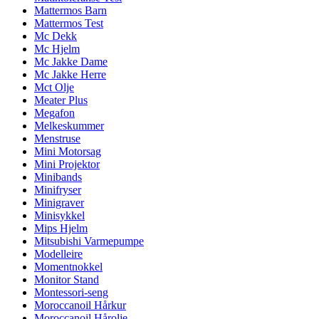
Mattermos Barn
Mattermos Test
Mc Dekk
Mc Hjelm
Mc Jakke Dame
Mc Jakke Herre
Mct Olje
Meater Plus
Megafon
Melkeskummer
Menstruse
Mini Motorsag
Mini Projektor
Minibands
Minifryser
Minigraver
Minisykkel
Mips Hjelm
Mitsubishi Varmepumpe
Modelleire
Momentnokkel
Monitor Stand
Montessori-seng
Moroccanoil Hårkur
Moroccanoil Hårolje