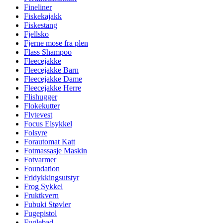
Fineliner
Fiskekajakk
Fiskestang
Fjellsko
Fjerne mose fra plen
Flass Shampoo
Fleecejakke
Fleecejakke Barn
Fleecejakke Dame
Fleecejakke Herre
Flishugger
Flokekutter
Flytevest
Focus Elsykkel
Folsyre
Forautomat Katt
Fotmassasje Maskin
Fotvarmer
Foundation
Fridykkingsutstyr
Frog Sykkel
Fruktkvern
Fubuki Støvler
Fugepistol
Fuglebad