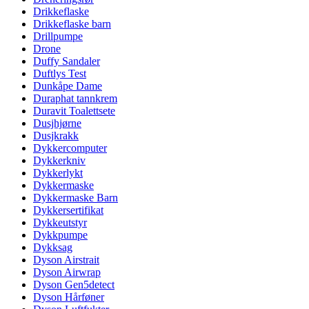
Drikkeflaske
Drikkeflaske barn
Drillpumpe
Drone
Duffy Sandaler
Duftlys Test
Dunkåpe Dame
Duraphat tannkrem
Duravit Toalettsete
Dusjhjørne
Dusjkrakk
Dykkercomputer
Dykkerkniv
Dykkerlykt
Dykkermaske
Dykkermaske Barn
Dykkersertifikat
Dykkeutstyr
Dykkpumpe
Dykksag
Dyson Airstrait
Dyson Airwrap
Dyson Gen5detect
Dyson Hårføner