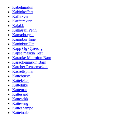
Kabelmaskin
Kabinkoffert
Kaffekvern
Kaffetrakter
Kajakk
Kalligrafi Penn
Kamado-grill
Kaninbur Inne
Kaninbur Ute
Kapp Og Gjaersag
Kapselmaskin Test
Karaoke Mikrofon Barn
Karaokemaskin Barn
Karcher Rensemaskin
Kassettspiller
Kattebørste
Katteleker
Katteluke
Kattemat
Kattesand
Kattesekk
Katteseng
Katteshampo
Kattetoalett