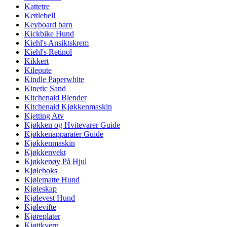
Kattetre
Kettlebell
Keyboard barn
Kickbike Hund
Kiehl's Ansiktskrem
Kiehl's Retinol
Kikkert
Kilepute
Kindle Paperwhite
Kinetic Sand
Kitchenaid Blender
Kitchenaid Kjøkkenmaskin
Kjetting Atv
Kjøkken og Hvitevarer Guide
Kjøkkenapparater Guide
Kjøkkenmaskin
Kjøkkenvekt
Kjøkkenøy På Hjul
Kjøleboks
Kjølematte Hund
Kjøleskap
Kjølevest Hund
Kjølevifte
Kjøreplater
Kjøttkvern