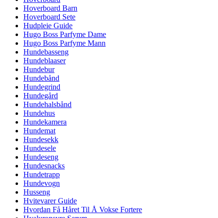
Hoverboard Barn
Hoverboard Sete
Hudpleie Guide
Hugo Boss Parfyme Dame
Hugo Boss Parfyme Mann
Hundebasseng
Hundeblaaser
Hundebur
Hundebånd
Hundegrind
Hundegård
Hundehalsbånd
Hundehus
Hundekamera
Hundemat
Hundesekk
Hundesele
Hundeseng
Hundesnacks
Hundetrapp
Hundevogn
Husseng
Hvitevarer Guide
Hvordan Få Håret Til Å Vokse Fortere