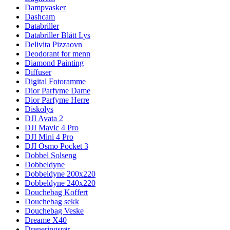
Dampvasker
Dashcam
Databriller
Databriller Blått Lys
Delivita Pizzaovn
Deodorant for menn
Diamond Painting
Diffuser
Digital Fotoramme
Dior Parfyme Dame
Dior Parfyme Herre
Diskolys
DJI Avata 2
DJI Mavic 4 Pro
DJI Mini 4 Pro
DJI Osmo Pocket 3
Dobbel Solseng
Dobbeldyne
Dobbeldyne 200x220
Dobbeldyne 240x220
Douchebag Koffert
Douchebag sekk
Douchebag Veske
Dreame X40
Dreneringsrør