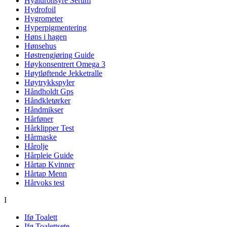
Hyaluronsyre Serum
Hydrofoil
Hygrometer
Hyperpigmentering
Høns i hagen
Hønsehus
Høstrengjøring Guide
Høykonsentrert Omega 3
Høytløftende Jekketralle
Høytrykkspyler
Håndholdt Gps
Håndkletørker
Håndmikser
Hårføner
Hårklipper Test
Hårmaske
Hårolje
Hårpleie Guide
Hårtap Kvinner
Hårtap Menn
Hårvoks test
I
Ifø Toalett
Ifø Toalettsete