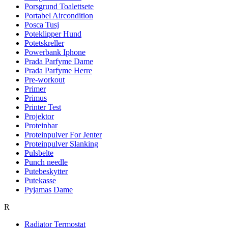
Porsgrund Toalettsete
Portabel Aircondition
Posca Tusj
Poteklipper Hund
Potetskreller
Powerbank Iphone
Prada Parfyme Dame
Prada Parfyme Herre
Pre-workout
Primer
Primus
Printer Test
Projektor
Proteinbar
Proteinpulver For Jenter
Proteinpulver Slanking
Pulsbelte
Punch needle
Putebeskytter
Putekasse
Pyjamas Dame
R
Radiator Termostat