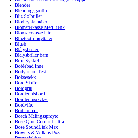
Blender
Blendingsgardin
Bliz Solbriller
Blodtrykksmåler
Blomsterkasse Med Benk
Blomsterkasse Ute
Bluetooth-høyttaler
Blush
Blålysbriller
Blålysbriller barn
Bmc Sykkel
Boblebad Inne
Bodylotion Test
Boksesekk
Bord Staffeli
Bordgrill
Bordtennisbord
Bordtennisracket
Bordvifte
Borhammer
Bosch Malingssprøyte
Bose QuietComfort Ultra
Bose SoundLink Max
Bowers & Wilkins Px8