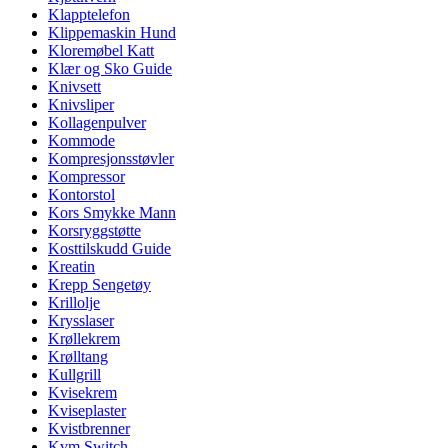
Klapptelefon
Klippemaskin Hund
Kloremøbel Katt
Klær og Sko Guide
Knivsett
Knivsliper
Kollagenpulver
Kommode
Kompresjonsstøvler
Kompressor
Kontorstol
Kors Smykke Mann
Korsryggstøtte
Kosttilskudd Guide
Kreatin
Krepp Sengetøy
Krillolje
Krysslaser
Krøllekrem
Krølltang
Kullgrill
Kvisekrem
Kviseplaster
Kvistbrenner
Kvm Switch