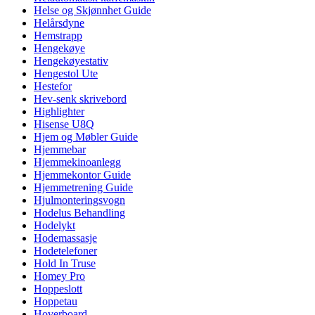
Helse og Skjønnhet Guide
Helårsdyne
Hemstrapp
Hengekøye
Hengekøyestativ
Hengestol Ute
Hestefor
Hev-senk skrivebord
Highlighter
Hisense U8Q
Hjem og Møbler Guide
Hjemmebar
Hjemmekinoanlegg
Hjemmekontor Guide
Hjemmetrening Guide
Hjulmonteringsvogn
Hodelus Behandling
Hodelykt
Hodemassasje
Hodetelefoner
Hold In Truse
Homey Pro
Hoppeslott
Hoppetau
Hoverboard