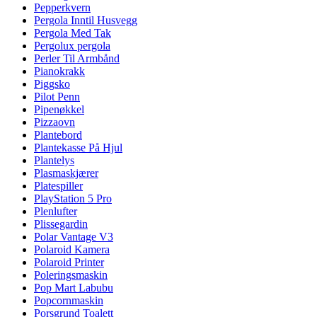
Pepperkvern
Pergola Inntil Husvegg
Pergola Med Tak
Pergolux pergola
Perler Til Armbånd
Pianokrakk
Piggsko
Pilot Penn
Pipenøkkel
Pizzaovn
Plantebord
Plantekasse På Hjul
Plantelys
Plasmaskjærer
Platespiller
PlayStation 5 Pro
Plenlufter
Plissegardin
Polar Vantage V3
Polaroid Kamera
Polaroid Printer
Poleringsmaskin
Pop Mart Labubu
Popcornmaskin
Porsgrund Toalett