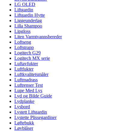
LG OLED
Liftgardin
Liftgardin Hytte
Liggeunderlag
Lilla Shampoo
Lipgloss
Liten Varmtvannsbereder
Loftseng
Loftstrapp
Logitech G29
Logitech MX serie
Luftavfukter
Luftfukter
Luftkvalitetsmåler
Luftmadrass
Luftrenser Test
Lupe Med Lys
Lyd og Bilde Guide
Lydplanke
Lysbord
Lystett Liftgardin
Lystette Plissegardiner
Løftebukk
Løvblåser