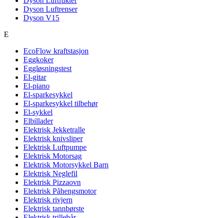
Dyson Luftfukter
Dyson Luftrenser
Dyson V15
E
EcoFlow kraftstasjon
Eggkoker
Eggløsningstest
El-gitar
El-piano
El-sparkesykkel
El-sparkesykkel tilbehør
El-sykkel
Elbillader
Elektrisk Jekketralle
Elektrisk knivsliper
Elektrisk Luftpumpe
Elektrisk Motorsag
Elektrisk Motorsykkel Barn
Elektrisk Neglefil
Elektrisk Pizzaovn
Elektrisk Påhengsmotor
Elektrisk rivjern
Elektrisk tannbørste
Elektrisk trillebår