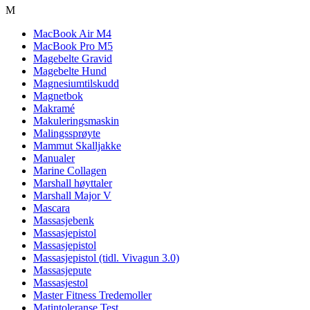
M
MacBook Air M4
MacBook Pro M5
Magebelte Gravid
Magebelte Hund
Magnesiumtilskudd
Magnetbok
Makramé
Makuleringsmaskin
Malingssprøyte
Mammut Skalljakke
Manualer
Marine Collagen
Marshall høyttaler
Marshall Major V
Mascara
Massasjebenk
Massasjepistol
Massasjepistol
Massasjepistol (tidl. Vivagun 3.0)
Massasjepute
Massasjestol
Master Fitness Tredemoller
Matintoleranse Test