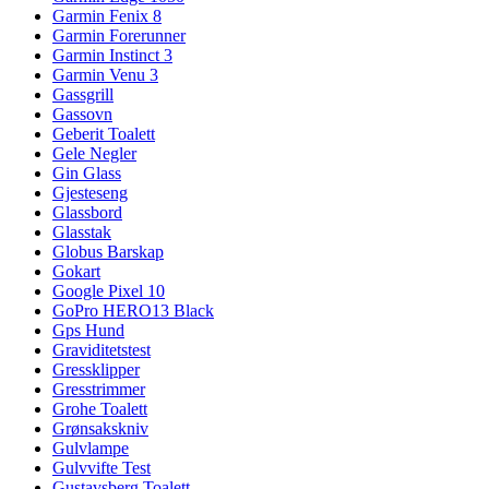
Garmin Fenix 8
Garmin Forerunner
Garmin Instinct 3
Garmin Venu 3
Gassgrill
Gassovn
Geberit Toalett
Gele Negler
Gin Glass
Gjesteseng
Glassbord
Glasstak
Globus Barskap
Gokart
Google Pixel 10
GoPro HERO13 Black
Gps Hund
Graviditetstest
Gressklipper
Gresstrimmer
Grohe Toalett
Grønsakskniv
Gulvlampe
Gulvvifte Test
Gustavsberg Toalett