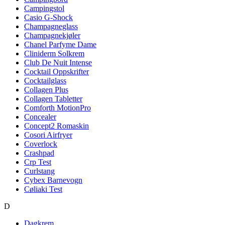
Campingstol
Casio G-Shock
Champagneglass
Champagnekjøler
Chanel Parfyme Dame
Cliniderm Solkrem
Club De Nuit Intense
Cocktail Oppskrifter
Cocktailglass
Collagen Plus
Collagen Tabletter
Comforth MotionPro
Concealer
Concept2 Romaskin
Cosori Airfryer
Coverlock
Crashpad
Crp Test
Curlstang
Cybex Barnevogn
Cøliaki Test
D
Dagkrem