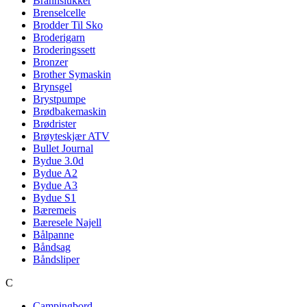
Brannslukker
Brenselcelle
Brodder Til Sko
Broderigarn
Broderingssett
Bronzer
Brother Symaskin
Brynsgel
Brystpumpe
Brødbakemaskin
Brødrister
Brøyteskjær ATV
Bullet Journal
Bydue 3.0d
Bydue A2
Bydue A3
Bydue S1
Bæremeis
Bæresele Najell
Bålpanne
Båndsag
Båndsliper
C
Campingbord