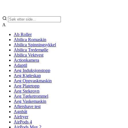
A
Ab Roller
Abilica Romaskin
Abilica Spinningsykkel
Abilica Tredemølle
Abilica Vektvest
Actionkamera
Adaptil
Aeg Induksjonstopp
Aeg Kjøleskap
Aeg Oppvaskmaskin
Aeg Platetopp
Aeg Stekeovn
Aeg Tørketrommel
Aeg Vaskemaskin
Aftershave test
Agnbåt
Airfryer
AirPods 4
AirPods Max 2