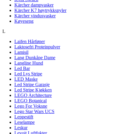
Kärcher dampvasker
Kärcher K7 høytrykkspyler
Kärcher vindusvasker
Køyeseng
L
Laifen Hårføner
Laktosefri Proteinpulver
Lamisil
Lang Dunkåpe Dame
Langline Hund
Led Bar
Led Lys Stripe
LED Maske
Led Stripe Garasje
Led Stripe Kjøkken
LEGO Architecture
LEGO Botanical
Lego For Voksne
Lego Star Wars UCS
Leppestift
Leselampe
Leskur
Levoit Luftfukter