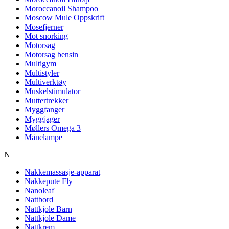
Moroccanoil Shampoo
Moscow Mule Oppskrift
Mosefjerner
Mot snorking
Motorsag
Motorsag bensin
Multigym
Multistyler
Multiverktøy
Muskelstimulator
Muttertrekker
Myggfanger
Myggjager
Møllers Omega 3
Månelampe
N
Nakkemassasje-apparat
Nakkepute Fly
Nanoleaf
Nattbord
Nattkjole Barn
Nattkjole Dame
Nattkrem