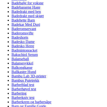
Badebalje for voksne
Badebasseng Hage
Badedrakt med ben
Badedrakt med skjørt
Badehette Barn
Badekar Med Dusj
Baderomservant
Baderomsvifte
Badeshorts
Badesko Dame
Badesko Herre
Badmintonracket
Bakuchiol Serum
Balanseball
Balansesykkel
Balkongkasse
Ballkaster Hund
Bambu Lab 3D-printer
Bambus Putetrekk
Barberblad test
Barberhøvel test
Barbering
Barberkniv test
Barberkrem og barbersåpe
Barn og Familie Guide