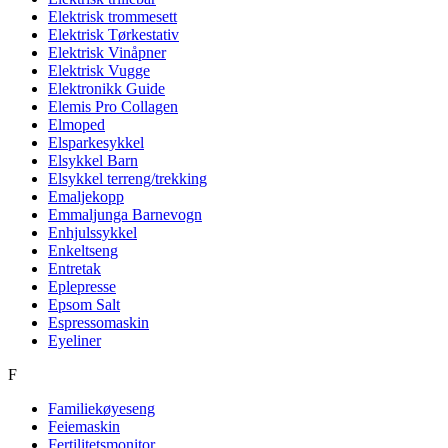
Elektrisk trommesett
Elektrisk Tørkestativ
Elektrisk Vinåpner
Elektrisk Vugge
Elektronikk Guide
Elemis Pro Collagen
Elmoped
Elsparkesykkel
Elsykkel Barn
Elsykkel terreng/trekking
Emaljekopp
Emmaljunga Barnevogn
Enhjulssykkel
Enkeltseng
Entretak
Eplepresse
Epsom Salt
Espressomaskin
Eyeliner
F
Familiekøyeseng
Feiemaskin
Fertilitetsmonitor