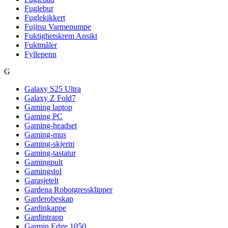
Fuglebur
Fuglekikkert
Fujitsu Varmepumpe
Fuktighetskrem Ansikt
Fuktmåler
Fyllepenn
G
Galaxy S25 Ultra
Galaxy Z Fold7
Gaming laptop
Gaming PC
Gaming-headset
Gaming-mus
Gaming-skjerm
Gaming-tastatur
Gamingpult
Gamingstol
Garasjetelt
Gardena Robotgressklipper
Garderobeskap
Gardinkappe
Gardintrapp
Garmin Edge 1050