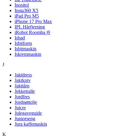
Inositol
Insta360 X5
iPad Pro M5
iPhone 17 Pro Max
IPL Hårfjerning
iRobot Roomba j9
Isbad
Isbitform
Isbitmaskin
Iskremmaskin
J
Jaktdress
Jaktkniv
Jakttårn
Jekketralle
Jordfres
Jordnøttolje
Juicer
Julegaveguide
Juniorseng
Jura kaffemaskin
K