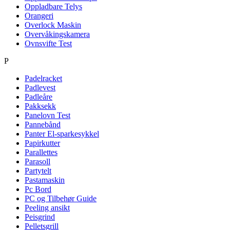
Oppladbare Telys
Orangeri
Overlock Maskin
Overvåkingskamera
Ovnsvifte Test
P
Padelracket
Padlevest
Padleåre
Pakksekk
Panelovn Test
Pannebånd
Panter El-sparkesykkel
Papirkutter
Parallettes
Parasoll
Partytelt
Pastamaskin
Pc Bord
PC og Tilbehør Guide
Peeling ansikt
Peisgrind
Pelletsgrill