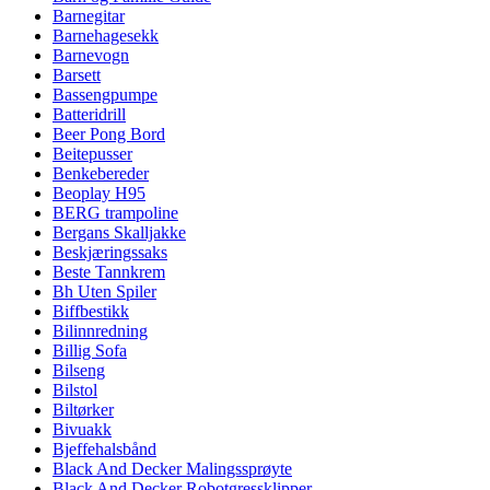
Barnegitar
Barnehagesekk
Barnevogn
Barsett
Bassengpumpe
Batteridrill
Beer Pong Bord
Beitepusser
Benkebereder
Beoplay H95
BERG trampoline
Bergans Skalljakke
Beskjæringssaks
Beste Tannkrem
Bh Uten Spiler
Biffbestikk
Bilinnredning
Billig Sofa
Bilseng
Bilstol
Biltørker
Bivuakk
Bjeffehalsbånd
Black And Decker Malingssprøyte
Black And Decker Robotgressklipper