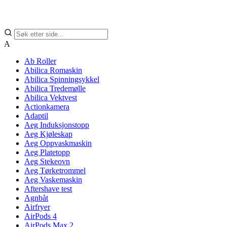
A
Ab Roller
Abilica Romaskin
Abilica Spinningsykkel
Abilica Tredemølle
Abilica Vektvest
Actionkamera
Adaptil
Aeg Induksjonstopp
Aeg Kjøleskap
Aeg Oppvaskmaskin
Aeg Platetopp
Aeg Stekeovn
Aeg Tørketrommel
Aeg Vaskemaskin
Aftershave test
Agnbåt
Airfryer
AirPods 4
AirPods Max 2