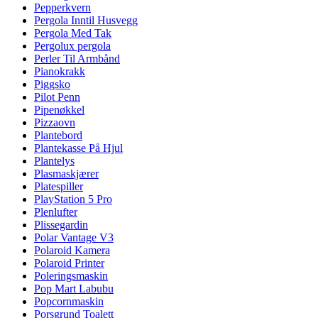
Pepperkvern
Pergola Inntil Husvegg
Pergola Med Tak
Pergolux pergola
Perler Til Armbånd
Pianokrakk
Piggsko
Pilot Penn
Pipenøkkel
Pizzaovn
Plantebord
Plantekasse På Hjul
Plantelys
Plasmaskjærer
Platespiller
PlayStation 5 Pro
Plenlufter
Plissegardin
Polar Vantage V3
Polaroid Kamera
Polaroid Printer
Poleringsmaskin
Pop Mart Labubu
Popcornmaskin
Porsgrund Toalett