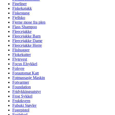
Fineliner
Fiskekajakk
Fiskestang
Fjellsko
Fjerne mose fra plen
Flass Shampoo
Fleecejakke
Fleecejakke Barn
Fleecejakke Dame
Fleecejakke Herre
Flishugger
Flokekutter
Flytevest
Focus Elsykkel
Folsyre
Forautomat Katt
Fotmassasje Maskin
Fotvarmer
Foundation
Fridykkingsutstyr
Frog Sykkel
Fruktkvern
Fubuki Støvler
Fugepistol
Fuglebad