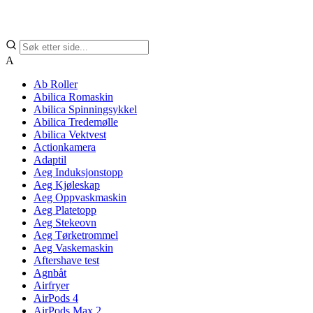
A
Ab Roller
Abilica Romaskin
Abilica Spinningsykkel
Abilica Tredemølle
Abilica Vektvest
Actionkamera
Adaptil
Aeg Induksjonstopp
Aeg Kjøleskap
Aeg Oppvaskmaskin
Aeg Platetopp
Aeg Stekeovn
Aeg Tørketrommel
Aeg Vaskemaskin
Aftershave test
Agnbåt
Airfryer
AirPods 4
AirPods Max 2