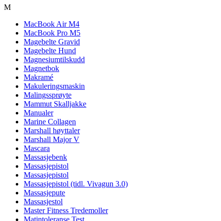
M
MacBook Air M4
MacBook Pro M5
Magebelte Gravid
Magebelte Hund
Magnesiumtilskudd
Magnetbok
Makramé
Makuleringsmaskin
Malingssprøyte
Mammut Skalljakke
Manualer
Marine Collagen
Marshall høyttaler
Marshall Major V
Mascara
Massasjebenk
Massasjepistol
Massasjepistol
Massasjepistol (tidl. Vivagun 3.0)
Massasjepute
Massasjestol
Master Fitness Tredemoller
Matintoleranse Test