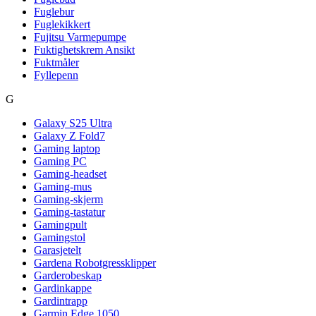
Fuglebur
Fuglekikkert
Fujitsu Varmepumpe
Fuktighetskrem Ansikt
Fuktmåler
Fyllepenn
G
Galaxy S25 Ultra
Galaxy Z Fold7
Gaming laptop
Gaming PC
Gaming-headset
Gaming-mus
Gaming-skjerm
Gaming-tastatur
Gamingpult
Gamingstol
Garasjetelt
Gardena Robotgressklipper
Garderobeskap
Gardinkappe
Gardintrapp
Garmin Edge 1050