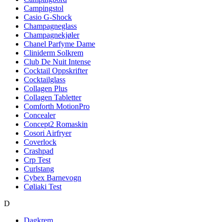
Campingstol
Casio G-Shock
Champagneglass
Champagnekjøler
Chanel Parfyme Dame
Cliniderm Solkrem
Club De Nuit Intense
Cocktail Oppskrifter
Cocktailglass
Collagen Plus
Collagen Tabletter
Comforth MotionPro
Concealer
Concept2 Romaskin
Cosori Airfryer
Coverlock
Crashpad
Crp Test
Curlstang
Cybex Barnevogn
Cøliaki Test
D
Dagkrem