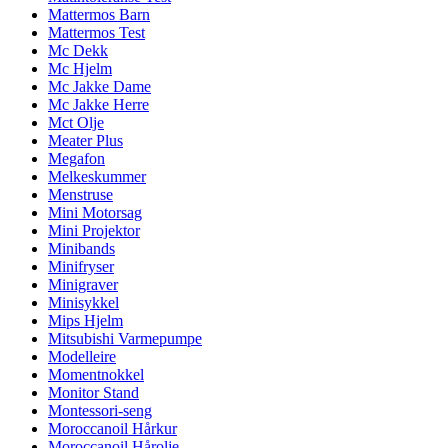
Mattermos Barn
Mattermos Test
Mc Dekk
Mc Hjelm
Mc Jakke Dame
Mc Jakke Herre
Mct Olje
Meater Plus
Megafon
Melkeskummer
Menstruse
Mini Motorsag
Mini Projektor
Minibands
Minifryser
Minigraver
Minisykkel
Mips Hjelm
Mitsubishi Varmepumpe
Modelleire
Momentnokkel
Monitor Stand
Montessori-seng
Moroccanoil Hårkur
Moroccanoil Hårolje