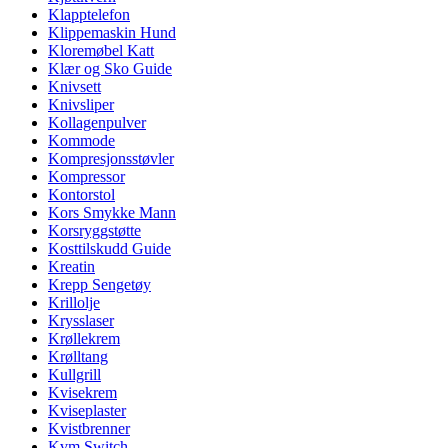
Klapptelefon
Klippemaskin Hund
Kloremøbel Katt
Klær og Sko Guide
Knivsett
Knivsliper
Kollagenpulver
Kommode
Kompresjonsstøvler
Kompressor
Kontorstol
Kors Smykke Mann
Korsryggstøtte
Kosttilskudd Guide
Kreatin
Krepp Sengetøy
Krillolje
Krysslaser
Krøllekrem
Krølltang
Kullgrill
Kvisekrem
Kviseplaster
Kvistbrenner
Kvm Switch