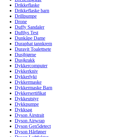
Drikkeflaske
Drikkeflaske barn
Drillpumpe
Drone
Duffy Sandaler
Duftlys Test
Dunkåpe Dame
Duraphat tannkrem
Duravit Toalettsete
Dusjhjørne
Dusjkrakk
Dykkercomputer
Dykkerkniv
Dykkerlykt
Dykkermaske
Dykkermaske Barn
Dykkersertifikat
Dykkeutstyr
Dykkpumpe
Dykksag
Dyson Airstrait
Dyson Airwrap
Dyson Gen5detect
Dyson Hårføner