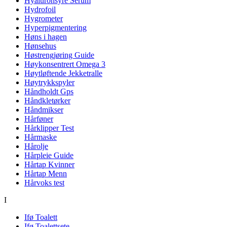
Hyaluronsyre Serum
Hydrofoil
Hygrometer
Hyperpigmentering
Høns i hagen
Hønsehus
Høstrengjøring Guide
Høykonsentrert Omega 3
Høytløftende Jekketralle
Høytrykkspyler
Håndholdt Gps
Håndkletørker
Håndmikser
Hårføner
Hårklipper Test
Hårmaske
Hårolje
Hårpleie Guide
Hårtap Kvinner
Hårtap Menn
Hårvoks test
I
Ifø Toalett
Ifø Toalettsete