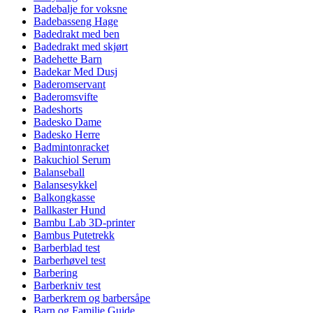
Badebalje for voksne
Badebasseng Hage
Badedrakt med ben
Badedrakt med skjørt
Badehette Barn
Badekar Med Dusj
Baderomservant
Baderomsvifte
Badeshorts
Badesko Dame
Badesko Herre
Badmintonracket
Bakuchiol Serum
Balanseball
Balansesykkel
Balkongkasse
Ballkaster Hund
Bambu Lab 3D-printer
Bambus Putetrekk
Barberblad test
Barberhøvel test
Barbering
Barberkniv test
Barberkrem og barbersåpe
Barn og Familie Guide