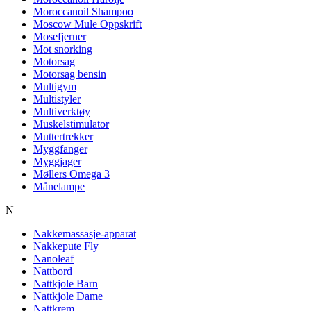
Moroccanoil Shampoo
Moscow Mule Oppskrift
Mosefjerner
Mot snorking
Motorsag
Motorsag bensin
Multigym
Multistyler
Multiverktøy
Muskelstimulator
Muttertrekker
Myggfanger
Myggjager
Møllers Omega 3
Månelampe
N
Nakkemassasje-apparat
Nakkepute Fly
Nanoleaf
Nattbord
Nattkjole Barn
Nattkjole Dame
Nattkrem