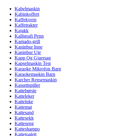
Kabelmaskin
Kabinkoffert
Kaffekvern
Kaffetrakter
Kajakk
Kalligrafi Penn
Kamado-grill
Kaninbur Inne
Kaninbur Ute
Kapp Og Gjaersag
Kapselmaskin Test
Karaoke Mikrofon Barn
Karaokemaskin Barn
Karcher Rensemaskin
Kassettspiller
Kattebørste
Katteleker
Katteluke
Kattemat
Kattesand
Kattesekk
Katteseng
Katteshampo
Kattetoalett