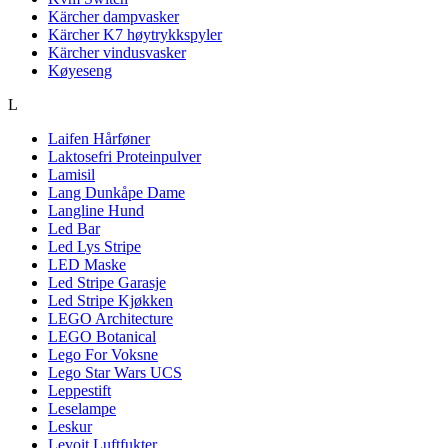
Kärcher dampvasker
Kärcher K7 høytrykkspyler
Kärcher vindusvasker
Køyeseng
L
Laifen Hårføner
Laktosefri Proteinpulver
Lamisil
Lang Dunkåpe Dame
Langline Hund
Led Bar
Led Lys Stripe
LED Maske
Led Stripe Garasje
Led Stripe Kjøkken
LEGO Architecture
LEGO Botanical
Lego For Voksne
Lego Star Wars UCS
Leppestift
Leselampe
Leskur
Levoit Luftfukter