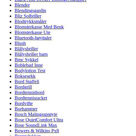
Blender
Blendingsgardin
Bliz Solbriller
Blodtrykksmåler
Blomsterkasse Med Benk
Blomsterkasse Ute
Bluetooth-høyttaler
Blush
Blålysbriller
Blålysbriller barn
Bmc Sykkel
Boblebad Inne
Bodylotion Test
Boksesekk
Bord Staffeli
Bordgrill
Bordtennisbord
Bordtennisracket
Bordvifte
Borhammer
Bosch Malingssprøyte
Bose QuietComfort Ultra
Bose SoundLink Max
Bowers & Wilkins Px8