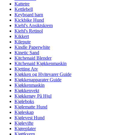
Kattetre
Kettlebell
Keyboard barn
Kickbike Hund
Kiehl's Ansiktskrem
Kiehl's Retinol
Kikkert
Kilepute
Kindle Paperwhite
Kinetic Sand
Kitchenaid Blender
Kitchenaid Kjøkkenmaskin
Kjetting Atv
Kjøkken og Hvitevarer Guide
Kjøkkenapparater Guide
Kjøkkenmaskin
Kjøkkenvekt
Kjøkkenøy På Hjul
Kjøleboks
Kjølematte Hund
Kjøleskap
Kjølevest Hund
Kjølevifte
Kjøreplater
Kjøttkvern