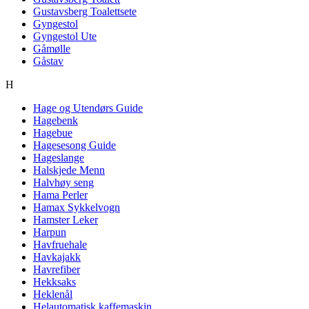
Gustavsberg Toalettsete
Gyngestol
Gyngestol Ute
Gåmølle
Gåstav
H
Hage og Utendørs Guide
Hagebenk
Hagebue
Hagesesong Guide
Hageslange
Halskjede Menn
Halvhøy seng
Hama Perler
Hamax Sykkelvogn
Hamster Leker
Harpun
Havfruehale
Havkajakk
Havrefiber
Hekksaks
Heklenål
Helautomatisk kaffemaskin