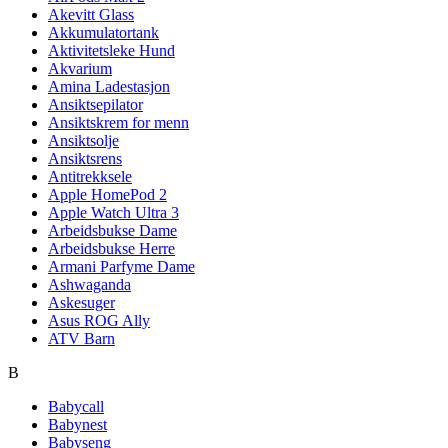
Akevitt Glass
Akkumulatortank
Aktivitetsleke Hund
Akvarium
Amina Ladestasjon
Ansiktsepilator
Ansiktskrem for menn
Ansiktsolje
Ansiktsrens
Antitrekksele
Apple HomePod 2
Apple Watch Ultra 3
Arbeidsbukse Dame
Arbeidsbukse Herre
Armani Parfyme Dame
Ashwaganda
Askesuger
Asus ROG Ally
ATV Barn
B
Babycall
Babynest
Babyseng