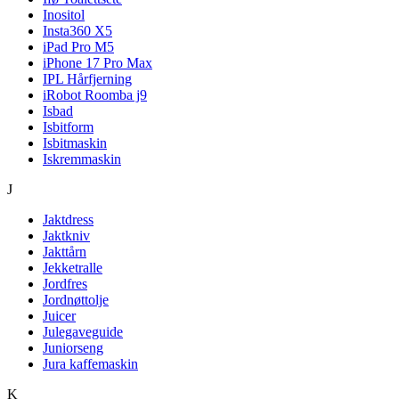
Inositol
Insta360 X5
iPad Pro M5
iPhone 17 Pro Max
IPL Hårfjerning
iRobot Roomba j9
Isbad
Isbitform
Isbitmaskin
Iskremmaskin
J
Jaktdress
Jaktkniv
Jakttårn
Jekketralle
Jordfres
Jordnøttolje
Juicer
Julegaveguide
Juniorseng
Jura kaffemaskin
K