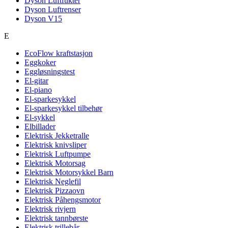
Dyson Luftfukter
Dyson Luftrenser
Dyson V15
E
EcoFlow kraftstasjon
Eggkoker
Eggløsningstest
El-gitar
El-piano
El-sparkesykkel
El-sparkesykkel tilbehør
El-sykkel
Elbillader
Elektrisk Jekketralle
Elektrisk knivsliper
Elektrisk Luftpumpe
Elektrisk Motorsag
Elektrisk Motorsykkel Barn
Elektrisk Neglefil
Elektrisk Pizzaovn
Elektrisk Påhengsmotor
Elektrisk rivjern
Elektrisk tannbørste
Elektrisk trillebår