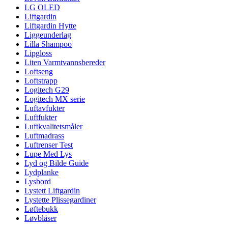
LG OLED
Liftgardin
Liftgardin Hytte
Liggeunderlag
Lilla Shampoo
Lipgloss
Liten Varmtvannsbereder
Loftseng
Loftstrapp
Logitech G29
Logitech MX serie
Luftavfukter
Luftfukter
Luftkvalitetsmåler
Luftmadrass
Luftrenser Test
Lupe Med Lys
Lyd og Bilde Guide
Lydplanke
Lysbord
Lystett Liftgardin
Lystette Plissegardiner
Løftebukk
Løvblåser