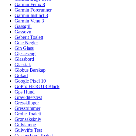
Garmin Fenix 8
Garmin Forerunner
Garmin Instinct 3
Garmin Venu 3
Gassgrill
Gassovn
Geberit Toalett
Gele Negler
Gin Glass
Gjesteseng
Glassbord
Glasstak
Globus Barskap
Gokart
Google Pixel 10
GoPro HERO13 Black
Gps Hund
Graviditetstest
Gressklipper
Gresstrimmer
Grohe Toalett
Grønsakskniv
Gulvlampe
Gulvvifte Test
Gustavsberg Toalett