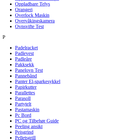
Oppladbare Telys
Orangeri
Overlock Maskin
Overvåkingskamera
Ovnsvifte Test
P
Padelracket
Padlevest
Padleåre
Pakksekk
Panelovn Test
Pannebånd
Panter El-sparkesykkel
Papirkutter
Parallettes
Parasoll
Partytelt
Pastamaskin
Pc Bord
PC og Tilbehør Guide
Peeling ansikt
Peisgrind
Pelletsgrill