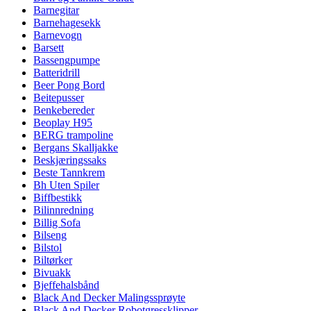
Barnegitar
Barnehagesekk
Barnevogn
Barsett
Bassengpumpe
Batteridrill
Beer Pong Bord
Beitepusser
Benkebereder
Beoplay H95
BERG trampoline
Bergans Skalljakke
Beskjæringssaks
Beste Tannkrem
Bh Uten Spiler
Biffbestikk
Bilinnredning
Billig Sofa
Bilseng
Bilstol
Biltørker
Bivuakk
Bjeffehalsbånd
Black And Decker Malingssprøyte
Black And Decker Robotgressklipper