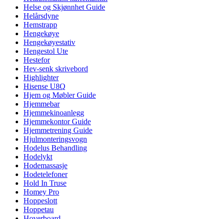
Helse og Skjønnhet Guide
Helårsdyne
Hemstrapp
Hengekøye
Hengekøyestativ
Hengestol Ute
Hestefor
Hev-senk skrivebord
Highlighter
Hisense U8Q
Hjem og Møbler Guide
Hjemmebar
Hjemmekinoanlegg
Hjemmekontor Guide
Hjemmetrening Guide
Hjulmonteringsvogn
Hodelus Behandling
Hodelykt
Hodemassasje
Hodetelefoner
Hold In Truse
Homey Pro
Hoppeslott
Hoppetau
Hoverboard