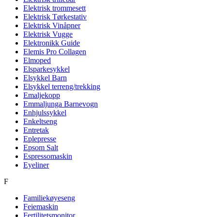
Elektrisk trommesett
Elektrisk Tørkestativ
Elektrisk Vinåpner
Elektrisk Vugge
Elektronikk Guide
Elemis Pro Collagen
Elmoped
Elsparkesykkel
Elsykkel Barn
Elsykkel terreng/trekking
Emaljekopp
Emmaljunga Barnevogn
Enhjulssykkel
Enkeltseng
Entretak
Eplepresse
Epsom Salt
Espressomaskin
Eyeliner
F
Familiekøyeseng
Feiemaskin
Fertilitetsmonitor