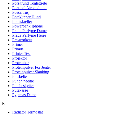
Porsgrund Toalettsete
Portabel Aircondition
Posca Tusj
Poteklipper Hund
Potetskreller
Powerbank Iphone
Prada Parfyme Dame
Prada Parfyme Herre
Pre-workout
Primer
Primus
Printer Test
Projektor
Proteinbar
Proteinpulver For Jenter
Proteinpulver Slanking
Pulsbelte
Punch needle
Putebeskytter
Putekasse
Pyjamas Dame
R
Radiator Termostat