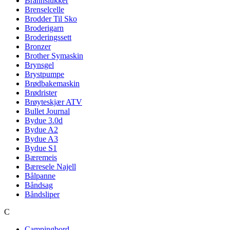
Brannslukker
Brenselcelle
Brodder Til Sko
Broderigarn
Broderingssett
Bronzer
Brother Symaskin
Brynsgel
Brystpumpe
Brødbakemaskin
Brødrister
Brøyteskjær ATV
Bullet Journal
Bydue 3.0d
Bydue A2
Bydue A3
Bydue S1
Bæremeis
Bæresele Najell
Bålpanne
Båndsag
Båndsliper
C
Campingbord