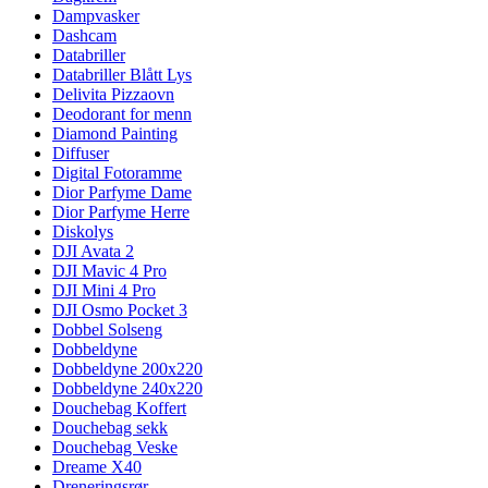
Dampvasker
Dashcam
Databriller
Databriller Blått Lys
Delivita Pizzaovn
Deodorant for menn
Diamond Painting
Diffuser
Digital Fotoramme
Dior Parfyme Dame
Dior Parfyme Herre
Diskolys
DJI Avata 2
DJI Mavic 4 Pro
DJI Mini 4 Pro
DJI Osmo Pocket 3
Dobbel Solseng
Dobbeldyne
Dobbeldyne 200x220
Dobbeldyne 240x220
Douchebag Koffert
Douchebag sekk
Douchebag Veske
Dreame X40
Dreneringsrør