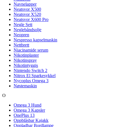
Navnelapper
Neatsvor X500
Neatsvor X520
Neatsvor X600 Pro
Negle Sett
Neglebåndsolje
Neopren
Nespresso kapselmaskin
Nettbrett
Niacinamide serum
Nikotinplaster
Nikotinspray
Nikotintyggis
Nintendo Switch 2
Nitrox El Sparkesykkel
Nycoplus Omega 3
Nøstemaskin
O
Omega 3 Hund
Omega 3 Kapsler
OnePlus 13
Oppblåsbar Kajakk
Oppladbar Bordlampe