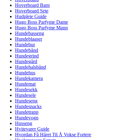
Hoverboard Barn
Hoverboard Sete
Hudpleie Guide
Hugo Boss Parfyme Dame
Hugo Boss Parfyme Mann
Hundebasseng
Hundeblaaser
Hundebur
Hundebånd
Hundegrind
Hundegård
Hundehalsbånd
Hundehus
Hundekamera
Hundemat
Hundesekk
Hundesele
Hundeseng
Hundesnacks
Hundetrapp
Hundevogn
Husseng
Hvitevarer Guide
Hvordan Få Håret Til Å Vokse Fortere