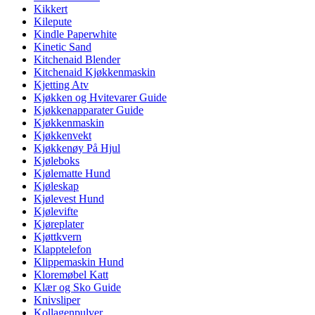
Kikkert
Kilepute
Kindle Paperwhite
Kinetic Sand
Kitchenaid Blender
Kitchenaid Kjøkkenmaskin
Kjetting Atv
Kjøkken og Hvitevarer Guide
Kjøkkenapparater Guide
Kjøkkenmaskin
Kjøkkenvekt
Kjøkkenøy På Hjul
Kjøleboks
Kjølematte Hund
Kjøleskap
Kjølevest Hund
Kjølevifte
Kjøreplater
Kjøttkvern
Klapptelefon
Klippemaskin Hund
Kloremøbel Katt
Klær og Sko Guide
Knivsliper
Kollagenpulver