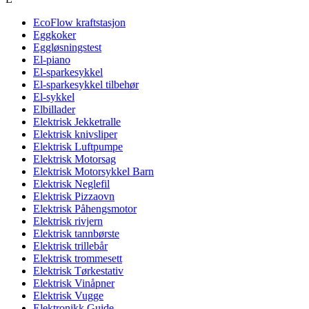
EcoFlow kraftstasjon
Eggkoker
Eggløsningstest
El-piano
El-sparkesykkel
El-sparkesykkel tilbehør
El-sykkel
Elbillader
Elektrisk Jekketralle
Elektrisk knivsliper
Elektrisk Luftpumpe
Elektrisk Motorsag
Elektrisk Motorsykkel Barn
Elektrisk Neglefil
Elektrisk Pizzaovn
Elektrisk Påhengsmotor
Elektrisk rivjern
Elektrisk tannbørste
Elektrisk trillebår
Elektrisk trommesett
Elektrisk Tørkestativ
Elektrisk Vinåpner
Elektrisk Vugge
Elektronikk Guide