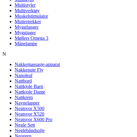
Multistyler
Multiverktøy
Muskelstimulator
Muttertrekker
Myggfanger
Myggjager
Møllers Omega 3
Månelampe
N
Nakkemassasje-apparat
Nakkepute Fly
Nanoleaf
Nattbord
Nattkjole Barn
Nattkjole Dame
Nattkrem
Navnelapper
Neatsvor X500
Neatsvor X520
Neatsvor X600 Pro
Negle Sett
Neglebåndsolje
Neopren