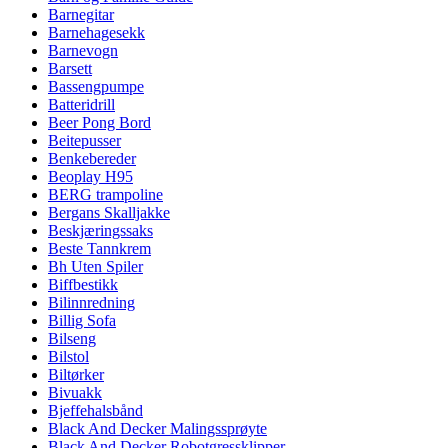
Barnegitar
Barnehagesekk
Barnevogn
Barsett
Bassengpumpe
Batteridrill
Beer Pong Bord
Beitepusser
Benkebereder
Beoplay H95
BERG trampoline
Bergans Skalljakke
Beskjæringssaks
Beste Tannkrem
Bh Uten Spiler
Biffbestikk
Bilinnredning
Billig Sofa
Bilseng
Bilstol
Biltørker
Bivuakk
Bjeffehalsbånd
Black And Decker Malingssprøyte
Black And Decker Robotgressklipper