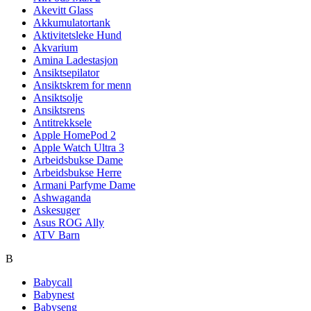
Akevitt Glass
Akkumulatortank
Aktivitetsleke Hund
Akvarium
Amina Ladestasjon
Ansiktsepilator
Ansiktskrem for menn
Ansiktsolje
Ansiktsrens
Antitrekksele
Apple HomePod 2
Apple Watch Ultra 3
Arbeidsbukse Dame
Arbeidsbukse Herre
Armani Parfyme Dame
Ashwaganda
Askesuger
Asus ROG Ally
ATV Barn
B
Babycall
Babynest
Babyseng