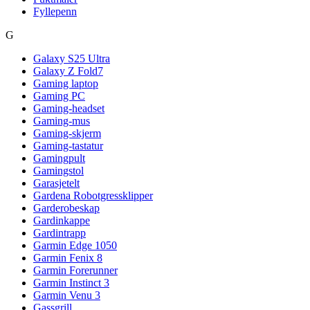
Fyllepenn
G
Galaxy S25 Ultra
Galaxy Z Fold7
Gaming laptop
Gaming PC
Gaming-headset
Gaming-mus
Gaming-skjerm
Gaming-tastatur
Gamingpult
Gamingstol
Garasjetelt
Gardena Robotgressklipper
Garderobeskap
Gardinkappe
Gardintrapp
Garmin Edge 1050
Garmin Fenix 8
Garmin Forerunner
Garmin Instinct 3
Garmin Venu 3
Gassgrill