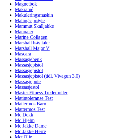
Magnetbok
Makramé
Makuleringsmaskin
Malingssprøyte
Mammut Skalljakke
Manualer
Marine Collagen
Marshall høyttaler
Marshall Major V
Mascara
Massasjebenk
Massasjepistol
Massasjepistol
Massasjepistol (tidl. Vivagun 3.0)
Massasjepute
Massasjestol
Master Fitness Tredemoller
Matintoleranse Test
Mattermos Barn
Mattermos Test
Mc Dekk
Mc Hjelm
Mc Jakke Dame
Mc Jakke Herre
Mct Olje