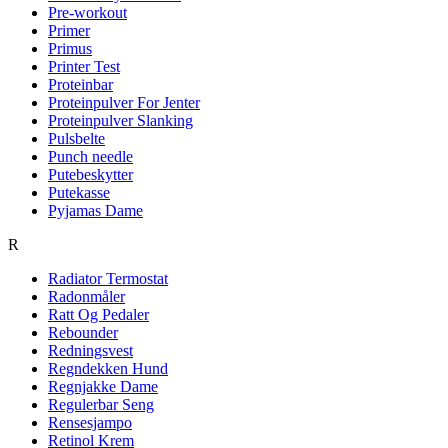
Pre-workout
Primer
Primus
Printer Test
Proteinbar
Proteinpulver For Jenter
Proteinpulver Slanking
Pulsbelte
Punch needle
Putebeskytter
Putekasse
Pyjamas Dame
R
Radiator Termostat
Radonmåler
Ratt Og Pedaler
Rebounder
Redningsvest
Regndekken Hund
Regnjakke Dame
Regulerbar Seng
Rensesjampo
Retinol Krem