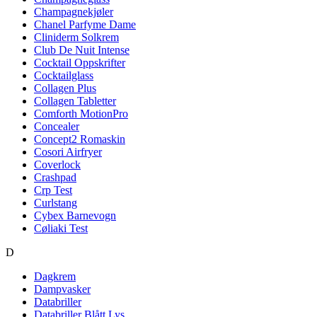
Champagnekjøler
Chanel Parfyme Dame
Cliniderm Solkrem
Club De Nuit Intense
Cocktail Oppskrifter
Cocktailglass
Collagen Plus
Collagen Tabletter
Comforth MotionPro
Concealer
Concept2 Romaskin
Cosori Airfryer
Coverlock
Crashpad
Crp Test
Curlstang
Cybex Barnevogn
Cøliaki Test
D
Dagkrem
Dampvasker
Databriller
Databriller Blått Lys