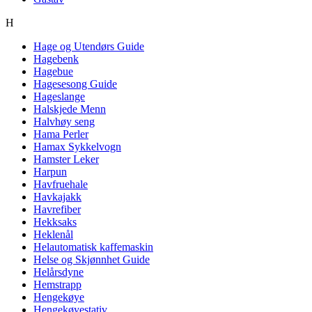
H
Hage og Utendørs Guide
Hagebenk
Hagebue
Hagesesong Guide
Hageslange
Halskjede Menn
Halvhøy seng
Hama Perler
Hamax Sykkelvogn
Hamster Leker
Harpun
Havfruehale
Havkajakk
Havrefiber
Hekksaks
Heklenål
Helautomatisk kaffemaskin
Helse og Skjønnhet Guide
Helårsdyne
Hemstrapp
Hengekøye
Hengekøyestativ