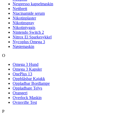
Nespresso kapselmaskin
Nettbrett
Niacinamide serum
Nikotinplaster
Nikotinspray
Nikotintyggis
Nintendo Switch 2
Nitrox El Sparkesykkel
Nycoplus Omega 3
Nøstemaskin
O
Omega 3 Hund
Omega 3 Kapsler
OnePlus 13
Oppblåsbar Kajakk
Oppladbar Bordlampe
Oppladbare Telys
Orangeri
Overlock Maskin
Ovnsvifte Test
P