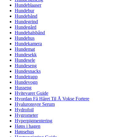
Hundeblaaser
Hundebur
Hundebånd
Hundegrind
Hundegård
Hundehalsbånd
Hundehus
Hundekamera
Hundemat
Hundesekk
Hundesele
Hundeseng
Hundesnacks
Hundetrapp
Hundevogn
Husseng
Hvitevarer Guide
Hvordan Få Håret Til Å Vokse Fortere
Hyaluronsyre Serum
Hydrofoil
Hygrometer
Hyperpigmentering
Høns i hagen
Hønsehus