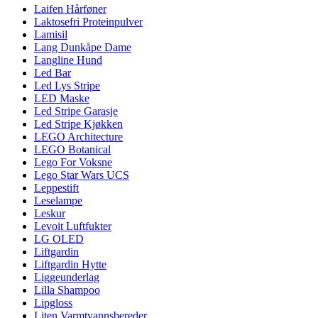
Laifen Hårføner
Laktosefri Proteinpulver
Lamisil
Lang Dunkåpe Dame
Langline Hund
Led Bar
Led Lys Stripe
LED Maske
Led Stripe Garasje
Led Stripe Kjøkken
LEGO Architecture
LEGO Botanical
Lego For Voksne
Lego Star Wars UCS
Leppestift
Leselampe
Leskur
Levoit Luftfukter
LG OLED
Liftgardin
Liftgardin Hytte
Liggeunderlag
Lilla Shampoo
Lipgloss
Liten Varmtvannsbereder