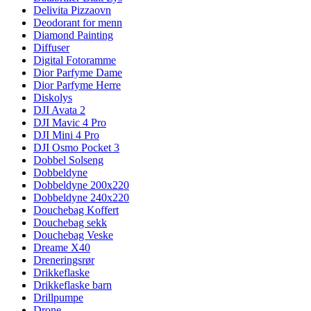
Delivita Pizzaovn
Deodorant for menn
Diamond Painting
Diffuser
Digital Fotoramme
Dior Parfyme Dame
Dior Parfyme Herre
Diskolys
DJI Avata 2
DJI Mavic 4 Pro
DJI Mini 4 Pro
DJI Osmo Pocket 3
Dobbel Solseng
Dobbeldyne
Dobbeldyne 200x220
Dobbeldyne 240x220
Douchebag Koffert
Douchebag sekk
Douchebag Veske
Dreame X40
Dreneringsrør
Drikkeflaske
Drikkeflaske barn
Drillpumpe
Drone