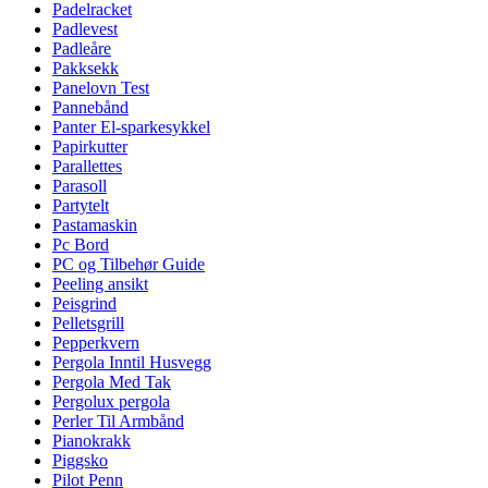
Padelracket
Padlevest
Padleåre
Pakksekk
Panelovn Test
Pannebånd
Panter El-sparkesykkel
Papirkutter
Parallettes
Parasoll
Partytelt
Pastamaskin
Pc Bord
PC og Tilbehør Guide
Peeling ansikt
Peisgrind
Pelletsgrill
Pepperkvern
Pergola Inntil Husvegg
Pergola Med Tak
Pergolux pergola
Perler Til Armbånd
Pianokrakk
Piggsko
Pilot Penn