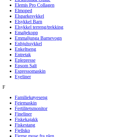
Elemis Pro Collagen
Elmoped
Elsparkesykkel
Elsykkel Barn
Elsykkel terreng/trekking
Emaljekopp
Emmaljunga Barnevogn
Enhjulssykkel
Enkeltseng
Entretak
Eplepresse
Epsom Salt
Espressomaskin
Eyeliner
F
Familiekøyeseng
Feiemaskin
Fertilitetsmonitor
Fineliner
Fiskekajakk
Fiskestang
Fjellsko
Fjerne mose fra plen