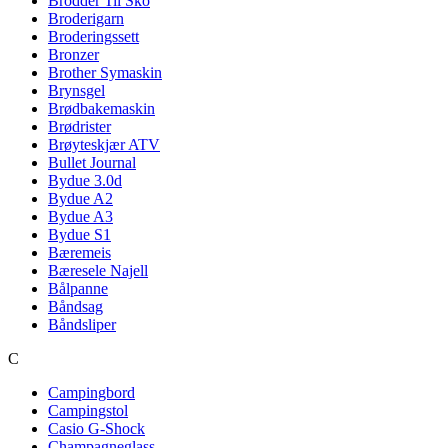
Brodder Til Sko
Broderigarn
Broderingssett
Bronzer
Brother Symaskin
Brynsgel
Brødbakemaskin
Brødrister
Brøyteskjær ATV
Bullet Journal
Bydue 3.0d
Bydue A2
Bydue A3
Bydue S1
Bæremeis
Bæresele Najell
Bålpanne
Båndsag
Båndsliper
C
Campingbord
Campingstol
Casio G-Shock
Champagneglass