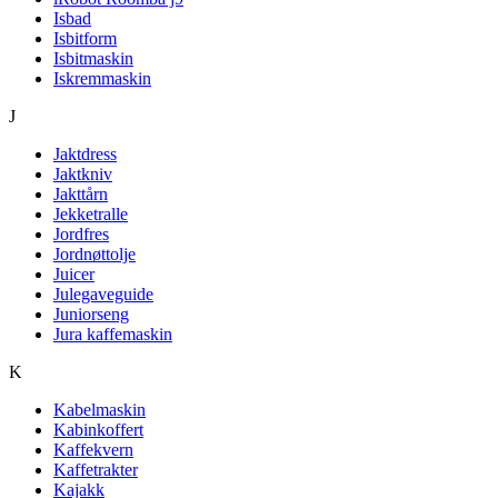
Isbad
Isbitform
Isbitmaskin
Iskremmaskin
J
Jaktdress
Jaktkniv
Jakttårn
Jekketralle
Jordfres
Jordnøttolje
Juicer
Julegaveguide
Juniorseng
Jura kaffemaskin
K
Kabelmaskin
Kabinkoffert
Kaffekvern
Kaffetrakter
Kajakk