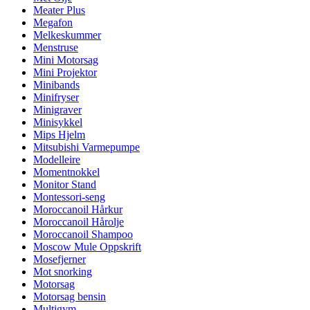
Meater Plus
Megafon
Melkeskummer
Menstruse
Mini Motorsag
Mini Projektor
Minibands
Minifryser
Minigraver
Minisykkel
Mips Hjelm
Mitsubishi Varmepumpe
Modelleire
Momentnokkel
Monitor Stand
Montessori-seng
Moroccanoil Hårkur
Moroccanoil Hårolje
Moroccanoil Shampoo
Moscow Mule Oppskrift
Mosefjerner
Mot snorking
Motorsag
Motorsag bensin
Multigym