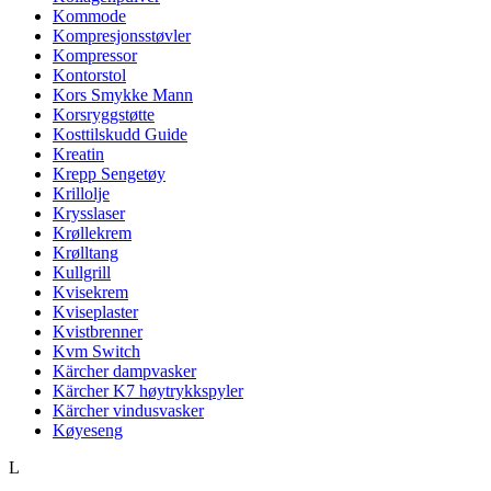
Kommode
Kompresjonsstøvler
Kompressor
Kontorstol
Kors Smykke Mann
Korsryggstøtte
Kosttilskudd Guide
Kreatin
Krepp Sengetøy
Krillolje
Krysslaser
Krøllekrem
Krølltang
Kullgrill
Kvisekrem
Kviseplaster
Kvistbrenner
Kvm Switch
Kärcher dampvasker
Kärcher K7 høytrykkspyler
Kärcher vindusvasker
Køyeseng
L