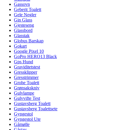
Gassovn
Geberit Toalett
Gele Negler
Gin Glass
Gjesteseng
Glassbord
Glasstak
Globus Barskap
Gokart
Google Pixel 10
GoPro HERO13 Black
Gps Hund
Graviditetstest
Gressklipper
Gresstrimmer
Grohe Toalett
Grønsakskniv
Gulvlampe
Gulvvifte Test
Gustavsberg Toalett
Gustavsberg Toalettsete
Gyngestol
Gyngestol Ute
Gåmølle
Gåstav