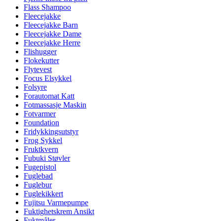
Flass Shampoo
Fleecejakke
Fleecejakke Barn
Fleecejakke Dame
Fleecejakke Herre
Flishugger
Flokekutter
Flytevest
Focus Elsykkel
Folsyre
Forautomat Katt
Fotmassasje Maskin
Fotvarmer
Foundation
Fridykkingsutstyr
Frog Sykkel
Fruktkvern
Fubuki Støvler
Fugepistol
Fuglebad
Fuglebur
Fuglekikkert
Fujitsu Varmepumpe
Fuktighetskrem Ansikt
Fuktmåler