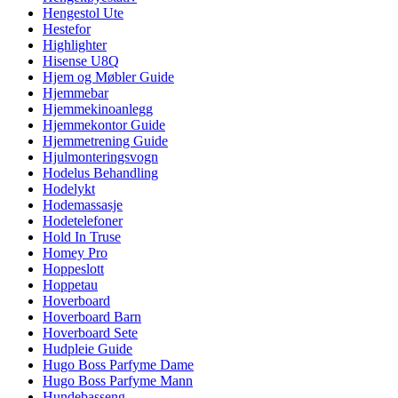
Hengestol Ute
Hestefor
Highlighter
Hisense U8Q
Hjem og Møbler Guide
Hjemmebar
Hjemmekinoanlegg
Hjemmekontor Guide
Hjemmetrening Guide
Hjulmonteringsvogn
Hodelus Behandling
Hodelykt
Hodemassasje
Hodetelefoner
Hold In Truse
Homey Pro
Hoppeslott
Hoppetau
Hoverboard
Hoverboard Barn
Hoverboard Sete
Hudpleie Guide
Hugo Boss Parfyme Dame
Hugo Boss Parfyme Mann
Hundebasseng