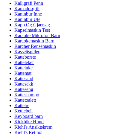
Kalligrafi Penn
Kamado-grill
Kaninbur Inne
Kaninbur Ute
Kapp Og Gjaersag
Kapselmaskin Test
Karaoke Mikrofon Barn
Karaokemaskin Barn
Karcher Rensemaskin
Kassettspiller
Kattebørste
Katteleker
Katteluke
Kattemat
Kattesand
Kattesekk
Katteseng
Katteshampo
Kattetoalett
Kattetre
Kettlebell
Keyboard barn
Kickbike Hund
Kiehl's Ansiktskrem
Kiehl's Retinol