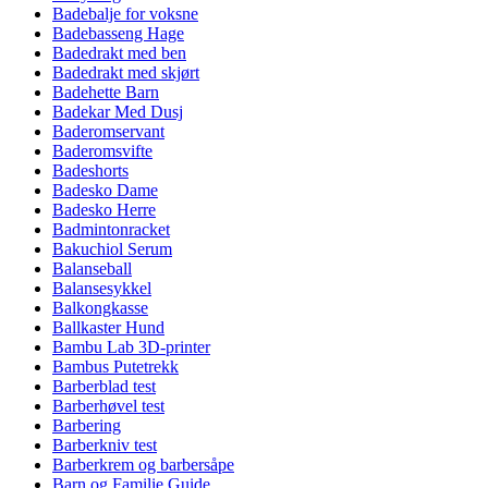
Badebalje for voksne
Badebasseng Hage
Badedrakt med ben
Badedrakt med skjørt
Badehette Barn
Badekar Med Dusj
Baderomservant
Baderomsvifte
Badeshorts
Badesko Dame
Badesko Herre
Badmintonracket
Bakuchiol Serum
Balanseball
Balansesykkel
Balkongkasse
Ballkaster Hund
Bambu Lab 3D-printer
Bambus Putetrekk
Barberblad test
Barberhøvel test
Barbering
Barberkniv test
Barberkrem og barbersåpe
Barn og Familie Guide