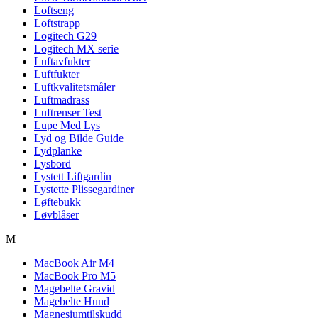
Loftseng
Loftstrapp
Logitech G29
Logitech MX serie
Luftavfukter
Luftfukter
Luftkvalitetsmåler
Luftmadrass
Luftrenser Test
Lupe Med Lys
Lyd og Bilde Guide
Lydplanke
Lysbord
Lystett Liftgardin
Lystette Plissegardiner
Løftebukk
Løvblåser
M
MacBook Air M4
MacBook Pro M5
Magebelte Gravid
Magebelte Hund
Magnesiumtilskudd