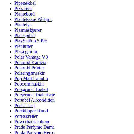
Pipenøkkel
Pizzaovn
Plantebord
Plantekasse På Hjul
Plantelys
Plasmaskjærer
Platespiller
PlayStation 5 Pro
Plenlufter
Plissegardin
Polar Vantage V3
Polaroid Kamera
Polaroid Printer
Poleringsmaskin
Pop Mart Labubu
Popcornmaskin
Porsgrund Toalett
Porsgrund Toalettsete
Portabel Aircondition
Posca Tusj
Poteklipper Hund
Potetskreller
Powerbank Iphone
Prada Parfyme Dame
Prada Parfyme Herre