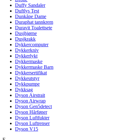
Duffy Sandaler
Duftlys Test
Dunkåpe Dame
Duraphat tannkrem
Duravit Toalettsete
Dusjhjørne
Dusjkrakk
Dykkercomputer
Dykkerkniv
Dykkerlykt
Dykkermaske
Dykkermaske Barn
Dykkersertifikat
Dykkeutstyr
Dykkpumpe
Dykksag
Dyson Airstrait
Dyson Airwrap
Dyson Gen5detect
Dyson Hårføner
Dyson Luftfukter
Dyson Luftrenser
Dyson V15
E