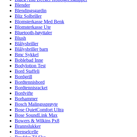
Blender
Blendingsgardin
Bliz Solbriller
Blomsterkasse Med Benk
Blomsterkasse Ute
Bluetooth-høyttaler
Blush
Blålysbriller
Blålysbriller barn
Bmc Sykkel
Boblebad Inne
Bodylotion Test
Bord Staffeli
Bordgrill
Bordtennisbord
Bordtennisracket
Bordvifte
Borhammer
Bosch Malingssprøyte
Bose QuietComfort Ultra
Bose SoundLink Max
Bowers & Wilkins Px8
Brannslukker
Brenselcelle