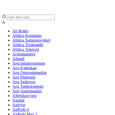
A
Ab Roller
Abilica Romaskin
Abilica Spinningsykkel
Abilica Tredemølle
Abilica Vektvest
Actionkamera
Adaptil
Aeg Induksjonstopp
Aeg Kjøleskap
Aeg Oppvaskmaskin
Aeg Platetopp
Aeg Stekeovn
Aeg Tørketrommel
Aeg Vaskemaskin
Aftershave test
Agnbåt
Airfryer
AirPods 4
AirPods Max 2