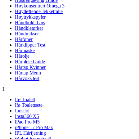
Høstrengjøring Guide
Høykonsentrert Omega 3
Høytløftende Jekketralle
Høytrykkspyler
Håndholdt Gps
Håndkletørker
Håndmikser
Hårføner
Hårklipper Test
Hårmaske
Hårolje
Hårpleie Guide
Hårtap Kvinner
Hårtap Menn
Hårvoks test
I
Ifø Toalett
Ifø Toalettsete
Inositol
Insta360 X5
iPad Pro M5
iPhone 17 Pro Max
IPL Hårfjerning
iRobot Roomba j9