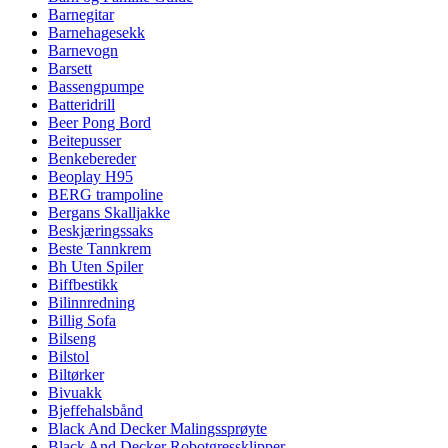
Barnegitar
Barnehagesekk
Barnevogn
Barsett
Bassengpumpe
Batteridrill
Beer Pong Bord
Beitepusser
Benkebereder
Beoplay H95
BERG trampoline
Bergans Skalljakke
Beskjæringssaks
Beste Tannkrem
Bh Uten Spiler
Biffbestikk
Bilinnredning
Billig Sofa
Bilseng
Bilstol
Biltørker
Bivuakk
Bjeffehalsbånd
Black And Decker Malingssprøyte
Black And Decker Robotgressklipper