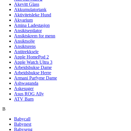
Akevitt Glass
Akkumulatortank
Aktivitetsleke Hund
Akvarium
Amina Ladestasjon
Ansiktsepilator
Ansiktskrem for menn
Ansiktsolje
Ansiktsrens
Antitrekksele
Apple HomePod 2
Apple Watch Ultra 3
Arbeidsbukse Dame
Arbeidsbukse Herre
Armani Parfyme Dame
Ashwaganda
Askesuger
Asus ROG Ally
ATV Barn
B
Babycall
Babynest
Babyseng