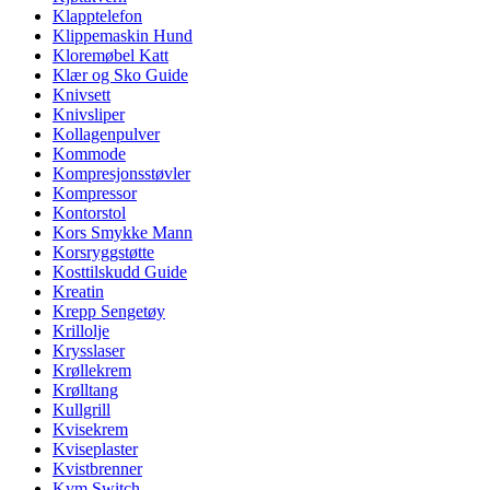
Klapptelefon
Klippemaskin Hund
Kloremøbel Katt
Klær og Sko Guide
Knivsett
Knivsliper
Kollagenpulver
Kommode
Kompresjonsstøvler
Kompressor
Kontorstol
Kors Smykke Mann
Korsryggstøtte
Kosttilskudd Guide
Kreatin
Krepp Sengetøy
Krillolje
Krysslaser
Krøllekrem
Krølltang
Kullgrill
Kvisekrem
Kviseplaster
Kvistbrenner
Kvm Switch