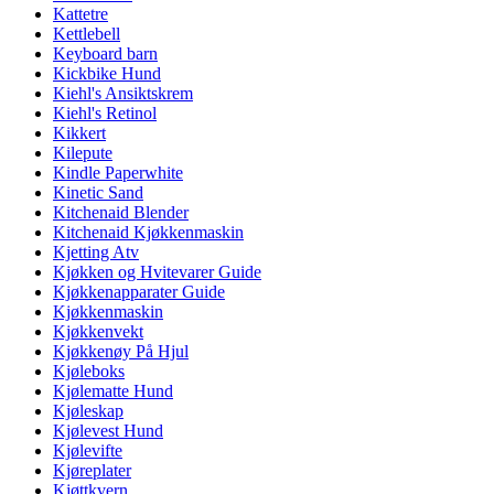
Kattetre
Kettlebell
Keyboard barn
Kickbike Hund
Kiehl's Ansiktskrem
Kiehl's Retinol
Kikkert
Kilepute
Kindle Paperwhite
Kinetic Sand
Kitchenaid Blender
Kitchenaid Kjøkkenmaskin
Kjetting Atv
Kjøkken og Hvitevarer Guide
Kjøkkenapparater Guide
Kjøkkenmaskin
Kjøkkenvekt
Kjøkkenøy På Hjul
Kjøleboks
Kjølematte Hund
Kjøleskap
Kjølevest Hund
Kjølevifte
Kjøreplater
Kjøttkvern