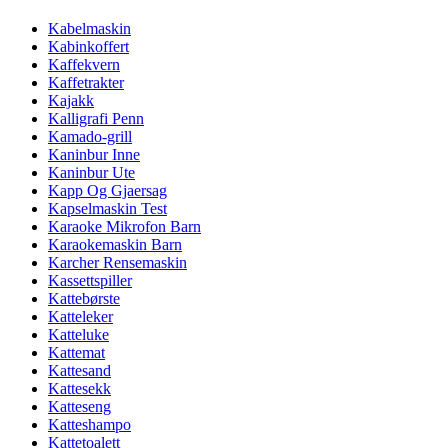
Kabelmaskin
Kabinkoffert
Kaffekvern
Kaffetrakter
Kajakk
Kalligrafi Penn
Kamado-grill
Kaninbur Inne
Kaninbur Ute
Kapp Og Gjaersag
Kapselmaskin Test
Karaoke Mikrofon Barn
Karaokemaskin Barn
Karcher Rensemaskin
Kassettspiller
Kattebørste
Katteleker
Katteluke
Kattemat
Kattesand
Kattesekk
Katteseng
Katteshampo
Kattetoalett