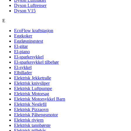
Dyson Luftfukter
Dyson Luftrenser
Dyson V15
E
EcoFlow kraftstasjon
Eggkoker
Eggløsningstest
El-gitar
El-piano
El-sparkesykkel
El-sparkesykkel tilbehør
El-sykkel
Elbillader
Elektrisk Jekketralle
Elektrisk knivsliper
Elektrisk Luftpumpe
Elektrisk Motorsag
Elektrisk Motorsykkel Barn
Elektrisk Neglefil
Elektrisk Pizzaovn
Elektrisk Påhengsmotor
Elektrisk rivjern
Elektrisk tannbørste
Elektrisk trillebår