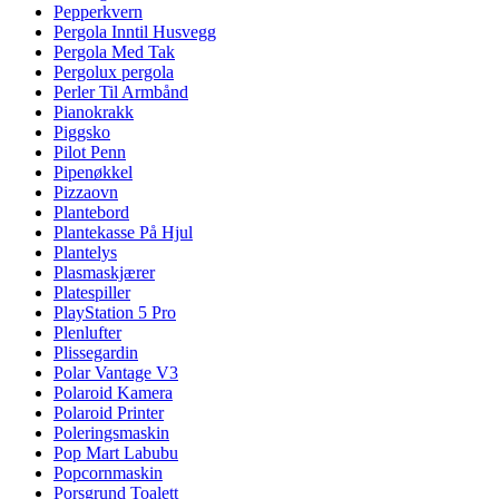
Pepperkvern
Pergola Inntil Husvegg
Pergola Med Tak
Pergolux pergola
Perler Til Armbånd
Pianokrakk
Piggsko
Pilot Penn
Pipenøkkel
Pizzaovn
Plantebord
Plantekasse På Hjul
Plantelys
Plasmaskjærer
Platespiller
PlayStation 5 Pro
Plenlufter
Plissegardin
Polar Vantage V3
Polaroid Kamera
Polaroid Printer
Poleringsmaskin
Pop Mart Labubu
Popcornmaskin
Porsgrund Toalett