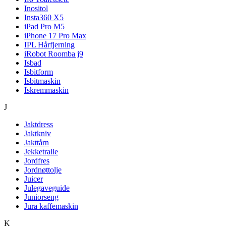
Inositol
Insta360 X5
iPad Pro M5
iPhone 17 Pro Max
IPL Hårfjerning
iRobot Roomba j9
Isbad
Isbitform
Isbitmaskin
Iskremmaskin
J
Jaktdress
Jaktkniv
Jakttårn
Jekketralle
Jordfres
Jordnøttolje
Juicer
Julegaveguide
Juniorseng
Jura kaffemaskin
K