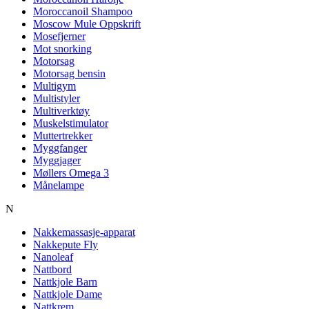
Moroccanoil Shampoo
Moscow Mule Oppskrift
Mosefjerner
Mot snorking
Motorsag
Motorsag bensin
Multigym
Multistyler
Multiverktøy
Muskelstimulator
Muttertrekker
Myggfanger
Myggjager
Møllers Omega 3
Månelampe
N
Nakkemassasje-apparat
Nakkepute Fly
Nanoleaf
Nattbord
Nattkjole Barn
Nattkjole Dame
Nattkrem