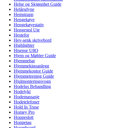
Helse og Skjønnhet Guide
Helårsdyne
Hemstrapp
Hengekøye
Hengekøyestativ
Hengestol Ute
Hestefor
Hev-senk skrivebord
Highlighter
Hisense U8Q
Hjem og Møbler Guide
Hjemmebar
Hjemmekinoanlegg
Hjemmekontor Guide
Hjemmetrening Guide
Hjulmonteringsvogn
Hodelus Behandling
Hodelykt
Hodemassasje
Hodetelefoner
Hold In Truse
Homey Pro
Hoppeslott
Hoppetau
Hoverboard