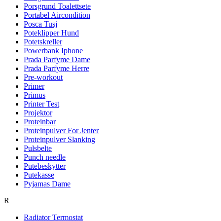
Porsgrund Toalettsete
Portabel Aircondition
Posca Tusj
Poteklipper Hund
Potetskreller
Powerbank Iphone
Prada Parfyme Dame
Prada Parfyme Herre
Pre-workout
Primer
Primus
Printer Test
Projektor
Proteinbar
Proteinpulver For Jenter
Proteinpulver Slanking
Pulsbelte
Punch needle
Putebeskytter
Putekasse
Pyjamas Dame
R
Radiator Termostat