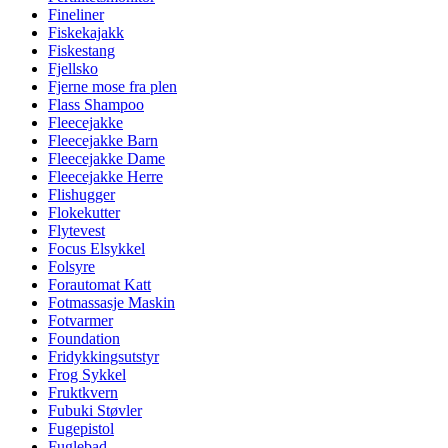
Fineliner
Fiskekajakk
Fiskestang
Fjellsko
Fjerne mose fra plen
Flass Shampoo
Fleecejakke
Fleecejakke Barn
Fleecejakke Dame
Fleecejakke Herre
Flishugger
Flokekutter
Flytevest
Focus Elsykkel
Folsyre
Forautomat Katt
Fotmassasje Maskin
Fotvarmer
Foundation
Fridykkingsutstyr
Frog Sykkel
Fruktkvern
Fubuki Støvler
Fugepistol
Fuglebad