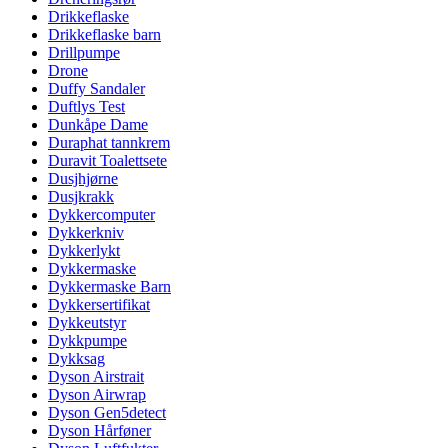
Drikkeflaske
Drikkeflaske barn
Drillpumpe
Drone
Duffy Sandaler
Duftlys Test
Dunkåpe Dame
Duraphat tannkrem
Duravit Toalettsete
Dusjhjørne
Dusjkrakk
Dykkercomputer
Dykkerkniv
Dykkerlykt
Dykkermaske
Dykkermaske Barn
Dykkersertifikat
Dykkeutstyr
Dykkpumpe
Dykksag
Dyson Airstrait
Dyson Airwrap
Dyson Gen5detect
Dyson Hårføner