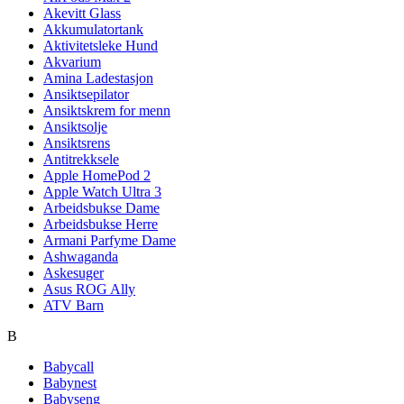
Akevitt Glass
Akkumulatortank
Aktivitetsleke Hund
Akvarium
Amina Ladestasjon
Ansiktsepilator
Ansiktskrem for menn
Ansiktsolje
Ansiktsrens
Antitrekksele
Apple HomePod 2
Apple Watch Ultra 3
Arbeidsbukse Dame
Arbeidsbukse Herre
Armani Parfyme Dame
Ashwaganda
Askesuger
Asus ROG Ally
ATV Barn
B
Babycall
Babynest
Babyseng