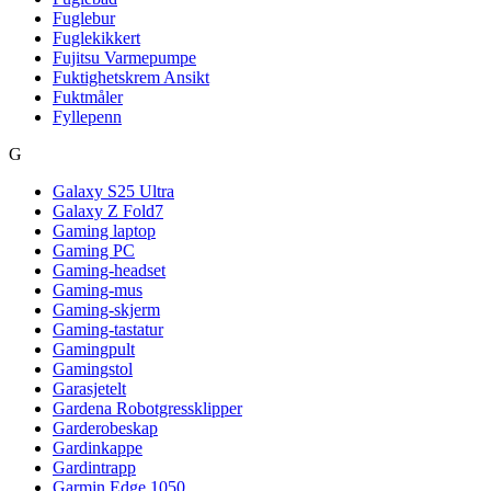
Fuglebur
Fuglekikkert
Fujitsu Varmepumpe
Fuktighetskrem Ansikt
Fuktmåler
Fyllepenn
G
Galaxy S25 Ultra
Galaxy Z Fold7
Gaming laptop
Gaming PC
Gaming-headset
Gaming-mus
Gaming-skjerm
Gaming-tastatur
Gamingpult
Gamingstol
Garasjetelt
Gardena Robotgressklipper
Garderobeskap
Gardinkappe
Gardintrapp
Garmin Edge 1050