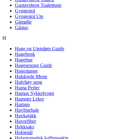
Gustavsberg Toalettsete
Gyngestol
Gyngestol Ute
Gåmølle
Gåstav
H
Hage og Utendørs Guide
Hagebenk
Hagebue
Hagesesong Guide
Hageslange
Halskjede Menn
Halvhøy seng
Hama Perler
Hamax Sykkelvogn
Hamster Leker
Harpun
Havfruehale
Havkajakk
Havrefiber
Hekksaks
Heklenål
Helautomatisk kaffemaskin