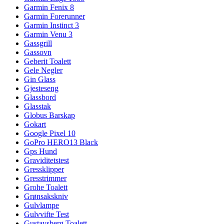
Garmin Fenix 8
Garmin Forerunner
Garmin Instinct 3
Garmin Venu 3
Gassgrill
Gassovn
Geberit Toalett
Gele Negler
Gin Glass
Gjesteseng
Glassbord
Glasstak
Globus Barskap
Gokart
Google Pixel 10
GoPro HERO13 Black
Gps Hund
Graviditetstest
Gressklipper
Gresstrimmer
Grohe Toalett
Grønsakskniv
Gulvlampe
Gulvvifte Test
Gustavsberg Toalett