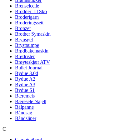
Brannslukker
Brenselcelle
Brodder Til Sko
Broderigarn
Broderingssett
Bronzer
Brother Symaskin
Brynsgel
Brystpumpe
Brødbakemaskin
Brødrister
Brøyteskjær ATV
Bullet Journal
Bydue 3.0d
Bydue A2
Bydue A3
Bydue S1
Bæremeis
Bæresele Najell
Bålpanne
Båndsag
Båndsliper
C
Campingbord