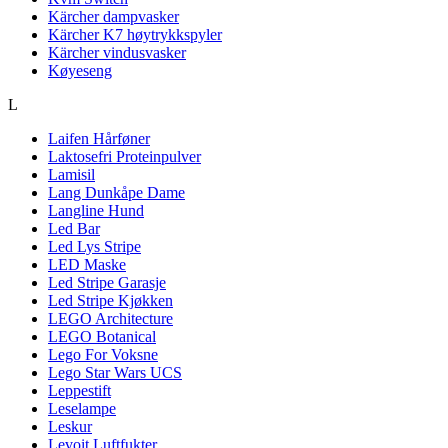
Kärcher dampvasker
Kärcher K7 høytrykkspyler
Kärcher vindusvasker
Køyeseng
L
Laifen Hårføner
Laktosefri Proteinpulver
Lamisil
Lang Dunkåpe Dame
Langline Hund
Led Bar
Led Lys Stripe
LED Maske
Led Stripe Garasje
Led Stripe Kjøkken
LEGO Architecture
LEGO Botanical
Lego For Voksne
Lego Star Wars UCS
Leppestift
Leselampe
Leskur
Levoit Luftfukter