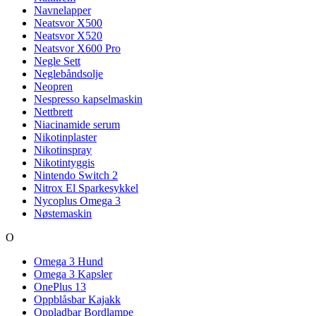
Navnelapper
Neatsvor X500
Neatsvor X520
Neatsvor X600 Pro
Negle Sett
Neglebåndsolje
Neopren
Nespresso kapselmaskin
Nettbrett
Niacinamide serum
Nikotinplaster
Nikotinspray
Nikotintyggis
Nintendo Switch 2
Nitrox El Sparkesykkel
Nycoplus Omega 3
Nøstemaskin
O
Omega 3 Hund
Omega 3 Kapsler
OnePlus 13
Oppblåsbar Kajakk
Oppladbar Bordlampe