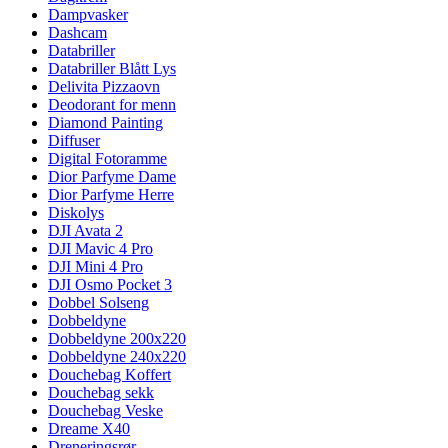
Dampvasker
Dashcam
Databriller
Databriller Blått Lys
Delivita Pizzaovn
Deodorant for menn
Diamond Painting
Diffuser
Digital Fotoramme
Dior Parfyme Dame
Dior Parfyme Herre
Diskolys
DJI Avata 2
DJI Mavic 4 Pro
DJI Mini 4 Pro
DJI Osmo Pocket 3
Dobbel Solseng
Dobbeldyne
Dobbeldyne 200x220
Dobbeldyne 240x220
Douchebag Koffert
Douchebag sekk
Douchebag Veske
Dreame X40
Dreneringsrør