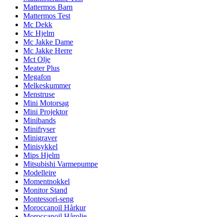
Mattermos Barn
Mattermos Test
Mc Dekk
Mc Hjelm
Mc Jakke Dame
Mc Jakke Herre
Mct Olje
Meater Plus
Megafon
Melkeskummer
Menstruse
Mini Motorsag
Mini Projektor
Minibands
Minifryser
Minigraver
Minisykkel
Mips Hjelm
Mitsubishi Varmepumpe
Modelleire
Momentnokkel
Monitor Stand
Montessori-seng
Moroccanoil Hårkur
Moroccanoil Hårolje