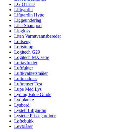
LG OLED
Liftgardin
Liftgardin Hytte
Liggeunderlag
Lilla Shampoo
Lipgloss
Liten Varmtvannsbereder
Loftseng
Loftstrapp
Logitech G29
Logitech MX serie
Luftavfukter
Luftfukter
Luftkvalitetsmåler
Luftmadrass
Luftrenser Test
Lupe Med Lys
Lyd og Bilde Guide
Lydplanke
Lysbord
Lystett Liftgardin
Lystette Plissegardiner
Løftebukk
Løvblåser