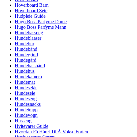
Hoverboard Barn
Hoverboard Sete
Hudpleie Guide
Hugo Boss Parfyme Dame
Hugo Boss Parfyme Mann
Hundebasseng
Hundeblaaser
Hundebur
Hundebånd
Hundegrind
Hundegård
Hundehalsbånd
Hundehus
Hundekamera
Hundemat
Hundesekk
Hundesele
Hundeseng
Hundesnacks
Hundetrapp
Hundevogn
Husseng
Hvitevarer Guide
Hvordan Få Håret Til Å Vokse Fortere