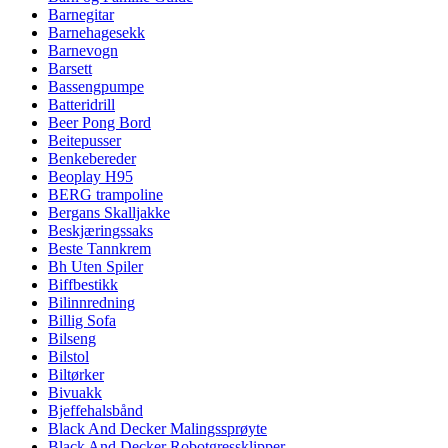
Barnegitar
Barnehagesekk
Barnevogn
Barsett
Bassengpumpe
Batteridrill
Beer Pong Bord
Beitepusser
Benkebereder
Beoplay H95
BERG trampoline
Bergans Skalljakke
Beskjæringssaks
Beste Tannkrem
Bh Uten Spiler
Biffbestikk
Bilinnredning
Billig Sofa
Bilseng
Bilstol
Biltørker
Bivuakk
Bjeffehalsbånd
Black And Decker Malingssprøyte
Black And Decker Robotgressklipper