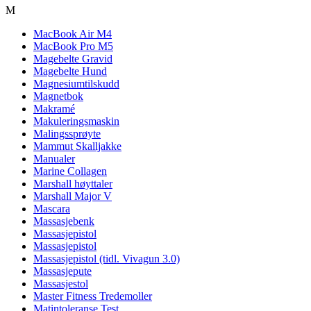
M
MacBook Air M4
MacBook Pro M5
Magebelte Gravid
Magebelte Hund
Magnesiumtilskudd
Magnetbok
Makramé
Makuleringsmaskin
Malingssprøyte
Mammut Skalljakke
Manualer
Marine Collagen
Marshall høyttaler
Marshall Major V
Mascara
Massasjebenk
Massasjepistol
Massasjepistol
Massasjepistol (tidl. Vivagun 3.0)
Massasjepute
Massasjestol
Master Fitness Tredemoller
Matintoleranse Test