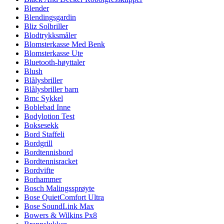
Blender
Blendingsgardin
Bliz Solbriller
Blodtrykksmåler
Blomsterkasse Med Benk
Blomsterkasse Ute
Bluetooth-høyttaler
Blush
Blålysbriller
Blålysbriller barn
Bmc Sykkel
Boblebad Inne
Bodylotion Test
Boksesekk
Bord Staffeli
Bordgrill
Bordtennisbord
Bordtennisracket
Bordvifte
Borhammer
Bosch Malingssprøyte
Bose QuietComfort Ultra
Bose SoundLink Max
Bowers & Wilkins Px8