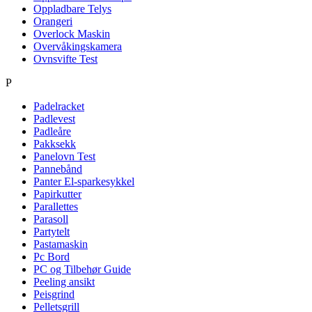
Oppladbare Telys
Orangeri
Overlock Maskin
Overvåkingskamera
Ovnsvifte Test
P
Padelracket
Padlevest
Padleåre
Pakksekk
Panelovn Test
Pannebånd
Panter El-sparkesykkel
Papirkutter
Parallettes
Parasoll
Partytelt
Pastamaskin
Pc Bord
PC og Tilbehør Guide
Peeling ansikt
Peisgrind
Pelletsgrill