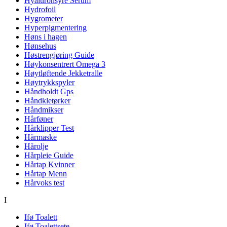
Hyaluronsyre Serum
Hydrofoil
Hygrometer
Hyperpigmentering
Høns i hagen
Hønsehus
Høstrengjøring Guide
Høykonsentrert Omega 3
Høytløftende Jekketralle
Høytrykkspyler
Håndholdt Gps
Håndkletørker
Håndmikser
Hårføner
Hårklipper Test
Hårmaske
Hårolje
Hårpleie Guide
Hårtap Kvinner
Hårtap Menn
Hårvoks test
I
Ifø Toalett
Ifø Toalettsete