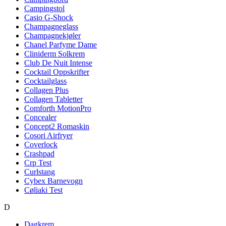
Campingstol
Casio G-Shock
Champagneglass
Champagnekjøler
Chanel Parfyme Dame
Cliniderm Solkrem
Club De Nuit Intense
Cocktail Oppskrifter
Cocktailglass
Collagen Plus
Collagen Tabletter
Comforth MotionPro
Concealer
Concept2 Romaskin
Cosori Airfryer
Coverlock
Crashpad
Crp Test
Curlstang
Cybex Barnevogn
Cøliaki Test
D
Dagkrem