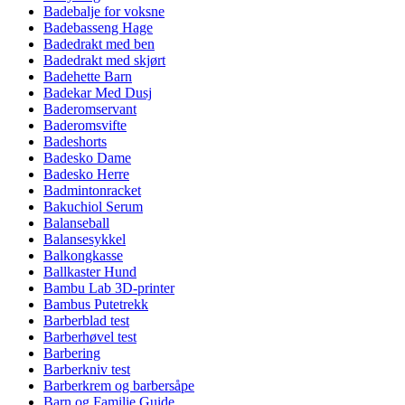
Badebalje for voksne
Badebasseng Hage
Badedrakt med ben
Badedrakt med skjørt
Badehette Barn
Badekar Med Dusj
Baderomservant
Baderomsvifte
Badeshorts
Badesko Dame
Badesko Herre
Badmintonracket
Bakuchiol Serum
Balanseball
Balansesykkel
Balkongkasse
Ballkaster Hund
Bambu Lab 3D-printer
Bambus Putetrekk
Barberblad test
Barberhøvel test
Barbering
Barberkniv test
Barberkrem og barbersåpe
Barn og Familie Guide