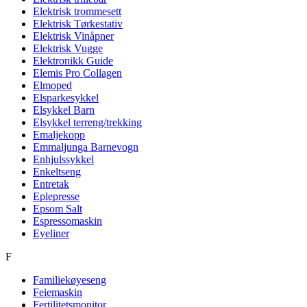
Elektrisk trommesett
Elektrisk Tørkestativ
Elektrisk Vinåpner
Elektrisk Vugge
Elektronikk Guide
Elemis Pro Collagen
Elmoped
Elsparkesykkel
Elsykkel Barn
Elsykkel terreng/trekking
Emaljekopp
Emmaljunga Barnevogn
Enhjulssykkel
Enkeltseng
Entretak
Eplepresse
Epsom Salt
Espressomaskin
Eyeliner
F
Familiekøyeseng
Feiemaskin
Fertilitetsmonitor