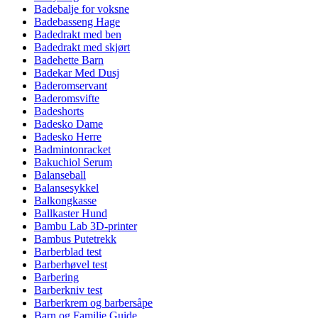
Badebalje for voksne
Badebasseng Hage
Badedrakt med ben
Badedrakt med skjørt
Badehette Barn
Badekar Med Dusj
Baderomservant
Baderomsvifte
Badeshorts
Badesko Dame
Badesko Herre
Badmintonracket
Bakuchiol Serum
Balanseball
Balansesykkel
Balkongkasse
Ballkaster Hund
Bambu Lab 3D-printer
Bambus Putetrekk
Barberblad test
Barberhøvel test
Barbering
Barberkniv test
Barberkrem og barbersåpe
Barn og Familie Guide