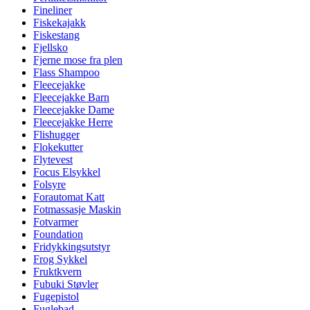
Fineliner
Fiskekajakk
Fiskestang
Fjellsko
Fjerne mose fra plen
Flass Shampoo
Fleecejakke
Fleecejakke Barn
Fleecejakke Dame
Fleecejakke Herre
Flishugger
Flokekutter
Flytevest
Focus Elsykkel
Folsyre
Forautomat Katt
Fotmassasje Maskin
Fotvarmer
Foundation
Fridykkingsutstyr
Frog Sykkel
Fruktkvern
Fubuki Støvler
Fugepistol
Fuglebad