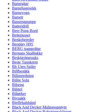
Barnegitar
Barnehagesekk
Barnevogn
Barsett
Bassengpumpe
Batteridrill
Beer Pong Bord
Beitepusser
Benkebereder
Beoplay H95
BERG trampoline
Bergans Skalljakke
Beskjæringssaks
Beste Tannkrem
Bh Uten Spiler
Biffbestikk
Bilinnredning
Billig Sofa
Bilseng
Bilstol
Biltørker
Bivuakk
Bjeffehalsbånd
Black And Decker Malingssprøyte
Black And Decker Robotgressklipper