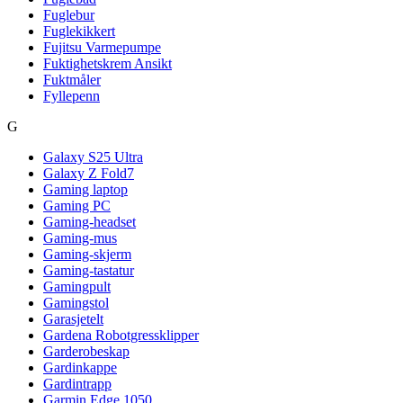
Fuglebur
Fuglekikkert
Fujitsu Varmepumpe
Fuktighetskrem Ansikt
Fuktmåler
Fyllepenn
G
Galaxy S25 Ultra
Galaxy Z Fold7
Gaming laptop
Gaming PC
Gaming-headset
Gaming-mus
Gaming-skjerm
Gaming-tastatur
Gamingpult
Gamingstol
Garasjetelt
Gardena Robotgressklipper
Garderobeskap
Gardinkappe
Gardintrapp
Garmin Edge 1050