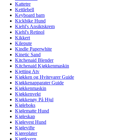
Kattetre
Kettlebell
Keyboard barn
Kickbike Hund
Kiehl's Ansiktskrem
Kiehl's Retinol
Kikkert
Kilepute
Kindle Paperwhite
Kinetic Sand
Kitchenaid Blender
Kitchenaid Kjøkkenmaskin
Kjetting Atv
Kjøkken og Hvitevarer Guide
Kjøkkenapparater Guide
Kjøkkenmaskin
Kjøkkenvekt
Kjøkkenøy På Hjul
Kjøleboks
Kjølematte Hund
Kjøleskap
Kjølevest Hund
Kjølevifte
Kjøreplater
Kjøttkvern