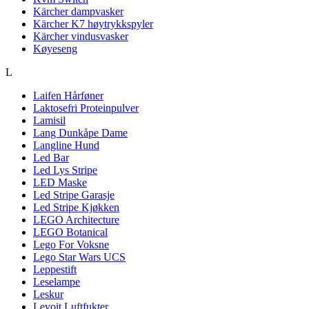
Kärcher dampvasker
Kärcher K7 høytrykkspyler
Kärcher vindusvasker
Køyeseng
L
Laifen Hårføner
Laktosefri Proteinpulver
Lamisil
Lang Dunkåpe Dame
Langline Hund
Led Bar
Led Lys Stripe
LED Maske
Led Stripe Garasje
Led Stripe Kjøkken
LEGO Architecture
LEGO Botanical
Lego For Voksne
Lego Star Wars UCS
Leppestift
Leselampe
Leskur
Levoit Luftfukter