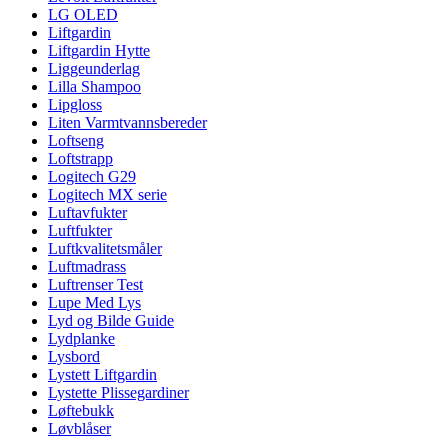
LG OLED
Liftgardin
Liftgardin Hytte
Liggeunderlag
Lilla Shampoo
Lipgloss
Liten Varmtvannsbereder
Loftseng
Loftstrapp
Logitech G29
Logitech MX serie
Luftavfukter
Luftfukter
Luftkvalitetsmåler
Luftmadrass
Luftrenser Test
Lupe Med Lys
Lyd og Bilde Guide
Lydplanke
Lysbord
Lystett Liftgardin
Lystette Plissegardiner
Løftebukk
Løvblåser