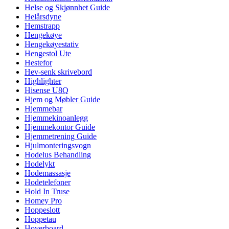
Helse og Skjønnhet Guide
Helårsdyne
Hemstrapp
Hengekøye
Hengekøyestativ
Hengestol Ute
Hestefor
Hev-senk skrivebord
Highlighter
Hisense U8Q
Hjem og Møbler Guide
Hjemmebar
Hjemmekinoanlegg
Hjemmekontor Guide
Hjemmetrening Guide
Hjulmonteringsvogn
Hodelus Behandling
Hodelykt
Hodemassasje
Hodetelefoner
Hold In Truse
Homey Pro
Hoppeslott
Hoppetau
Hoverboard