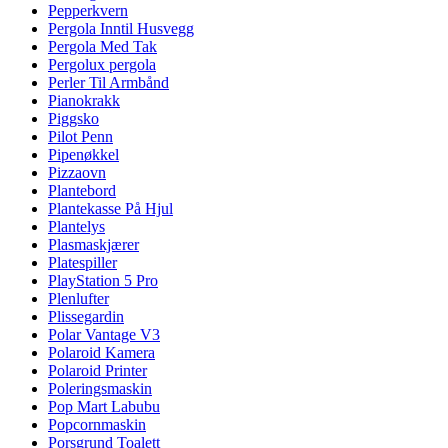
Pepperkvern
Pergola Inntil Husvegg
Pergola Med Tak
Pergolux pergola
Perler Til Armbånd
Pianokrakk
Piggsko
Pilot Penn
Pipenøkkel
Pizzaovn
Plantebord
Plantekasse På Hjul
Plantelys
Plasmaskjærer
Platespiller
PlayStation 5 Pro
Plenlufter
Plissegardin
Polar Vantage V3
Polaroid Kamera
Polaroid Printer
Poleringsmaskin
Pop Mart Labubu
Popcornmaskin
Porsgrund Toalett