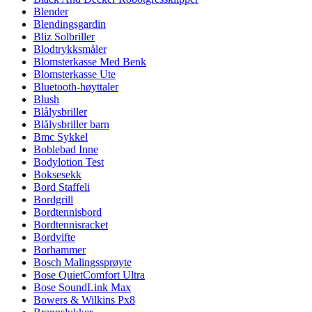
Blender
Blendingsgardin
Bliz Solbriller
Blodtrykksmåler
Blomsterkasse Med Benk
Blomsterkasse Ute
Bluetooth-høyttaler
Blush
Blålysbriller
Blålysbriller barn
Bmc Sykkel
Boblebad Inne
Bodylotion Test
Boksesekk
Bord Staffeli
Bordgrill
Bordtennisbord
Bordtennisracket
Bordvifte
Borhammer
Bosch Malingssprøyte
Bose QuietComfort Ultra
Bose SoundLink Max
Bowers & Wilkins Px8