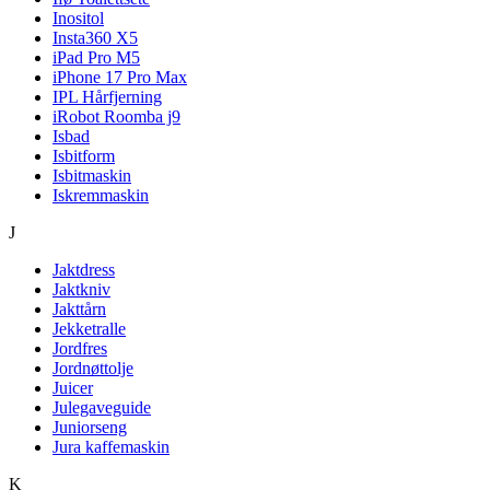
Inositol
Insta360 X5
iPad Pro M5
iPhone 17 Pro Max
IPL Hårfjerning
iRobot Roomba j9
Isbad
Isbitform
Isbitmaskin
Iskremmaskin
J
Jaktdress
Jaktkniv
Jakttårn
Jekketralle
Jordfres
Jordnøttolje
Juicer
Julegaveguide
Juniorseng
Jura kaffemaskin
K