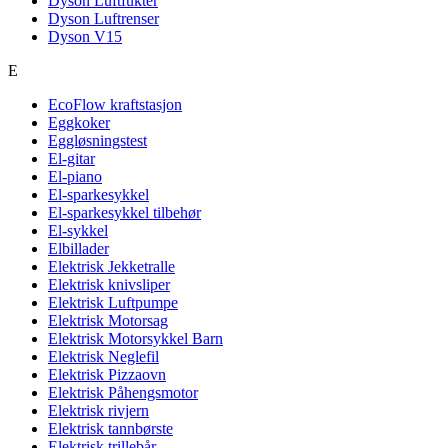
Dyson Luftfukter
Dyson Luftrenser
Dyson V15
E
EcoFlow kraftstasjon
Eggkoker
Eggløsningstest
El-gitar
El-piano
El-sparkesykkel
El-sparkesykkel tilbehør
El-sykkel
Elbillader
Elektrisk Jekketralle
Elektrisk knivsliper
Elektrisk Luftpumpe
Elektrisk Motorsag
Elektrisk Motorsykkel Barn
Elektrisk Neglefil
Elektrisk Pizzaovn
Elektrisk Påhengsmotor
Elektrisk rivjern
Elektrisk tannbørste
Elektrisk trillebår