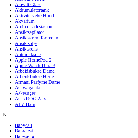
Akevitt Glass
Akkumulatortank
Aktivitetsleke Hund
Akvarium
Amina Ladestasjon
Ansiktsepilator
Ansiktskrem for menn
Ansiktsolje
Ansiktsrens
Antitrekksele
Apple HomePod 2
Apple Watch Ultra 3
Arbeidsbukse Dame
Arbeidsbukse Herre
Armani Parfyme Dame
Ashwaganda
Askesuger
Asus ROG Ally
ATV Barn
B
Babycall
Babynest
Babyseng