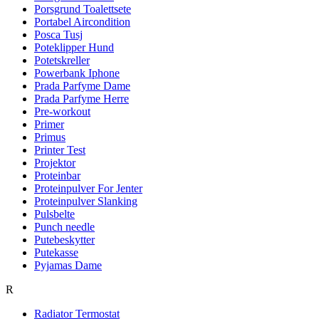
Porsgrund Toalettsete
Portabel Aircondition
Posca Tusj
Poteklipper Hund
Potetskreller
Powerbank Iphone
Prada Parfyme Dame
Prada Parfyme Herre
Pre-workout
Primer
Primus
Printer Test
Projektor
Proteinbar
Proteinpulver For Jenter
Proteinpulver Slanking
Pulsbelte
Punch needle
Putebeskytter
Putekasse
Pyjamas Dame
R
Radiator Termostat