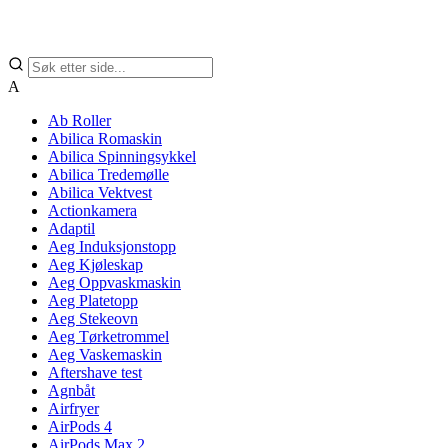
A
Ab Roller
Abilica Romaskin
Abilica Spinningsykkel
Abilica Tredemølle
Abilica Vektvest
Actionkamera
Adaptil
Aeg Induksjonstopp
Aeg Kjøleskap
Aeg Oppvaskmaskin
Aeg Platetopp
Aeg Stekeovn
Aeg Tørketrommel
Aeg Vaskemaskin
Aftershave test
Agnbåt
Airfryer
AirPods 4
AirPods Max 2