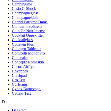
Campingstol
Casio G-Shock
Champagneglass
Champagnekjøler
Chanel Parfyme Dame
Cliniderm Solkrem
Club De Nuit Intense
Cocktail Oppskrifter
Cocktailglass
Collagen Plus
Collagen Tabletter
Comforth MotionPro
Concealer
Concept2 Romaskin
Cosori Airfryer
Coverlock
Crashpad
Crp Test
Curlstang
Cybex Barnevogn
Cøliaki Test
D
Dagkrem