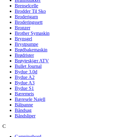
Brannslukker
Brenselcelle
Brodder Til Sko
Broderigarn
Broderingssett
Bronzer
Brother Symaskin
Brynsgel
Brystpumpe
Brødbakemaskin
Brødrister
Brøyteskjær ATV
Bullet Journal
Bydue 3.0d
Bydue A2
Bydue A3
Bydue S1
Bæremeis
Bæresele Najell
Bålpanne
Båndsag
Båndsliper
C
Campingbord