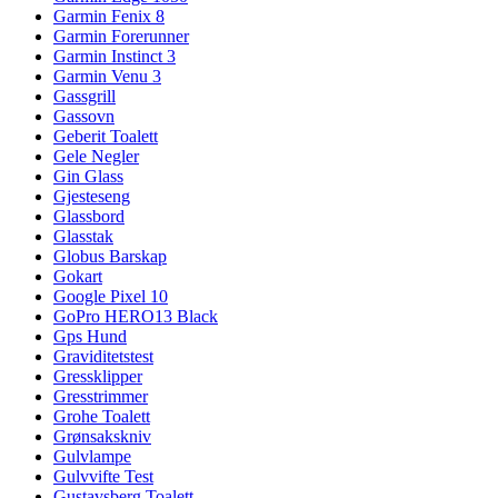
Garmin Fenix 8
Garmin Forerunner
Garmin Instinct 3
Garmin Venu 3
Gassgrill
Gassovn
Geberit Toalett
Gele Negler
Gin Glass
Gjesteseng
Glassbord
Glasstak
Globus Barskap
Gokart
Google Pixel 10
GoPro HERO13 Black
Gps Hund
Graviditetstest
Gressklipper
Gresstrimmer
Grohe Toalett
Grønsakskniv
Gulvlampe
Gulvvifte Test
Gustavsberg Toalett