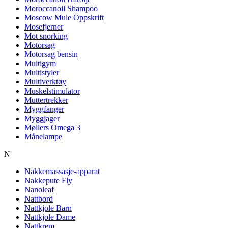
Moroccanoil Shampoo
Moscow Mule Oppskrift
Mosefjerner
Mot snorking
Motorsag
Motorsag bensin
Multigym
Multistyler
Multiverktøy
Muskelstimulator
Muttertrekker
Myggfanger
Myggjager
Møllers Omega 3
Månelampe
N
Nakkemassasje-apparat
Nakkepute Fly
Nanoleaf
Nattbord
Nattkjole Barn
Nattkjole Dame
Nattkrem