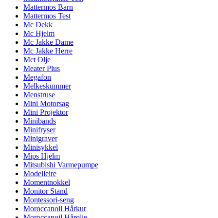
Mattermos Barn
Mattermos Test
Mc Dekk
Mc Hjelm
Mc Jakke Dame
Mc Jakke Herre
Mct Olje
Meater Plus
Megafon
Melkeskummer
Menstruse
Mini Motorsag
Mini Projektor
Minibands
Minifryser
Minigraver
Minisykkel
Mips Hjelm
Mitsubishi Varmepumpe
Modelleire
Momentnokkel
Monitor Stand
Montessori-seng
Moroccanoil Hårkur
Moroccanoil Hårolje