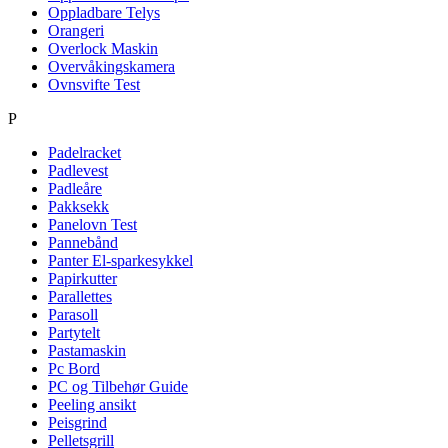
Oppladbare Telys
Orangeri
Overlock Maskin
Overvåkingskamera
Ovnsvifte Test
P
Padelracket
Padlevest
Padleåre
Pakksekk
Panelovn Test
Pannebånd
Panter El-sparkesykkel
Papirkutter
Parallettes
Parasoll
Partytelt
Pastamaskin
Pc Bord
PC og Tilbehør Guide
Peeling ansikt
Peisgrind
Pelletsgrill