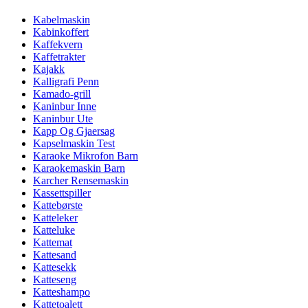
Kabelmaskin
Kabinkoffert
Kaffekvern
Kaffetrakter
Kajakk
Kalligrafi Penn
Kamado-grill
Kaninbur Inne
Kaninbur Ute
Kapp Og Gjaersag
Kapselmaskin Test
Karaoke Mikrofon Barn
Karaokemaskin Barn
Karcher Rensemaskin
Kassettspiller
Kattebørste
Katteleker
Katteluke
Kattemat
Kattesand
Kattesekk
Katteseng
Katteshampo
Kattetoalett