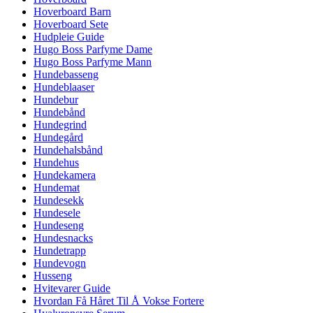
Hoverboard Barn
Hoverboard Sete
Hudpleie Guide
Hugo Boss Parfyme Dame
Hugo Boss Parfyme Mann
Hundebasseng
Hundeblaaser
Hundebur
Hundebånd
Hundegrind
Hundegård
Hundehalsbånd
Hundehus
Hundekamera
Hundemat
Hundesekk
Hundesele
Hundeseng
Hundesnacks
Hundetrapp
Hundevogn
Husseng
Hvitevarer Guide
Hvordan Få Håret Til Å Vokse Fortere