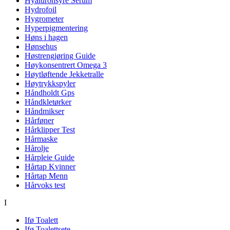
Hyaluronsyre Serum
Hydrofoil
Hygrometer
Hyperpigmentering
Høns i hagen
Hønsehus
Høstrengjøring Guide
Høykonsentrert Omega 3
Høytløftende Jekketralle
Høytrykkspyler
Håndholdt Gps
Håndkletørker
Håndmikser
Hårføner
Hårklipper Test
Hårmaske
Hårolje
Hårpleie Guide
Hårtap Kvinner
Hårtap Menn
Hårvoks test
I
Ifø Toalett
Ifø Toalettsete