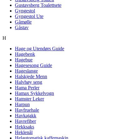
Gustavsberg Toalettsete
Gyngestol
Gyngestol Ute
Gåmølle
Gåstav
H
Hage og Utendørs Guide
Hagebenk
Hagebue
Hagesesong Guide
Hageslange
Halskjede Menn
Halvhøy seng
Hama Perler
Hamax Sykkelvogn
Hamster Leker
Harpun
Havfruehale
Havkajakk
Havrefiber
Hekksaks
Heklenål
Helautomatisk kaffemaskin