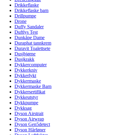
Drikkeflaske
Drikkeflaske barn
Drillpumpe
Drone
Duffy Sandaler
Duftlys Test
Dunkåpe Dame
Duraphat tannkrem
Duravit Toalettsete
Dusjhjørne
Dusjkrakk
Dykkercomputer
Dykkerkniv
Dykkerlykt
Dykkermaske
Dykkermaske Barn
Dykkersertifikat
Dykkeutstyr
Dykkpumpe
Dykksag
Dyson Airstrait
Dyson Airwrap
Dyson Gen5detect
Dyson Hårføner