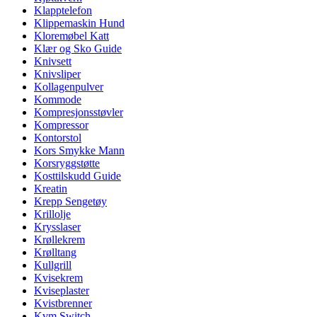
Klapptelefon
Klippemaskin Hund
Kloremøbel Katt
Klær og Sko Guide
Knivsett
Knivsliper
Kollagenpulver
Kommode
Kompresjonsstøvler
Kompressor
Kontorstol
Kors Smykke Mann
Korsryggstøtte
Kosttilskudd Guide
Kreatin
Krepp Sengetøy
Krillolje
Krysslaser
Krøllekrem
Krølltang
Kullgrill
Kvisekrem
Kviseplaster
Kvistbrenner
Kvm Switch