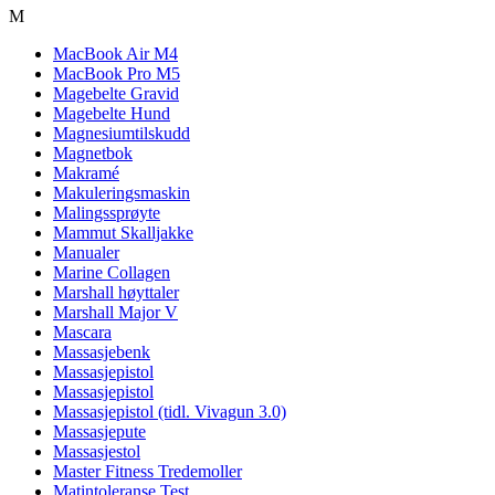
M
MacBook Air M4
MacBook Pro M5
Magebelte Gravid
Magebelte Hund
Magnesiumtilskudd
Magnetbok
Makramé
Makuleringsmaskin
Malingssprøyte
Mammut Skalljakke
Manualer
Marine Collagen
Marshall høyttaler
Marshall Major V
Mascara
Massasjebenk
Massasjepistol
Massasjepistol
Massasjepistol (tidl. Vivagun 3.0)
Massasjepute
Massasjestol
Master Fitness Tredemoller
Matintoleranse Test