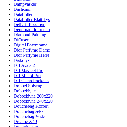
Dampvasker
Dashcam
Databriller
Databriller Blått Lys
Delivita Pizzaovn
Deodorant for menn
Diamond Painting
Diffuser
Digital Fotoramme
Dior Parfyme Dame
Dior Parfyme Herre
Diskolys
DJI Avata 2
DJI Mavic 4 Pro
DJI Mini 4 Pro
DJI Osmo Pocket 3
Dobbel Solseng
Dobbeldyne
Dobbeldyne 200x220
Dobbeldyne 240x220
Douchebag Koffert
Douchebag sekk
Douchebag Veske
Dreame X40
Dreneringsrør