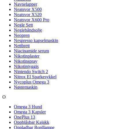
Navnelapper
Neatsvor X500
Neatsvor X520
Neatsvor X600 Pro
Negle Sett
Neglebåndsolje
Neopren
Nespresso kapselmaskin
Nettbrett
Niacinamide serum
Nikotinplaster
Nikotinspray
Nikotintyggis
Nintendo Switch 2
Nitrox El Sparkesykkel
Nycoplus Omega 3
Nøstemaskin
O
Omega 3 Hund
Omega 3 Kapsler
OnePlus 13
Oppblåsbar Kajakk
Oppladbar Bordlampe