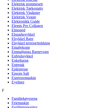
Elektrisk trommesett
Elektrisk Tørkestativ
Elektrisk Vinåpner
Elektrisk Vugge
Elektronikk Guide
Elemis Pro Collagen
Elmoped
Elsparkesykkel
Elsykkel Barn
Elsykkel terreng/trekking
Emaljekopp
Emmaljunga Barnevogn
Enhjulssykkel
Enkeltseng
Entretak
Eplepresse
Epsom Salt
Espressomaskin
Eyeliner
F
Familiekøyeseng
Feiemaskin
Fertilitetsmonitor