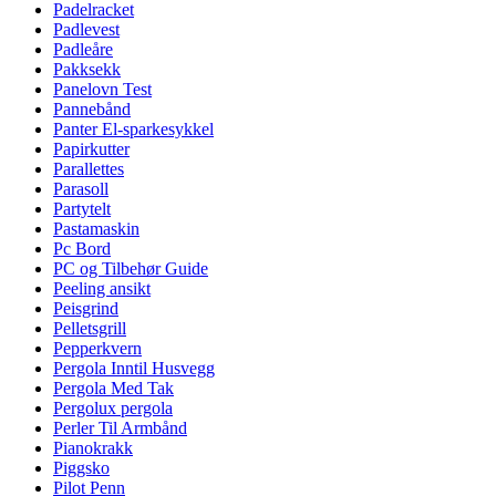
Padelracket
Padlevest
Padleåre
Pakksekk
Panelovn Test
Pannebånd
Panter El-sparkesykkel
Papirkutter
Parallettes
Parasoll
Partytelt
Pastamaskin
Pc Bord
PC og Tilbehør Guide
Peeling ansikt
Peisgrind
Pelletsgrill
Pepperkvern
Pergola Inntil Husvegg
Pergola Med Tak
Pergolux pergola
Perler Til Armbånd
Pianokrakk
Piggsko
Pilot Penn