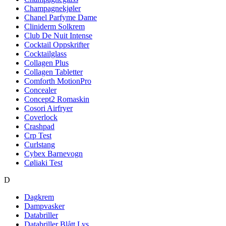
Champagnekjøler
Chanel Parfyme Dame
Cliniderm Solkrem
Club De Nuit Intense
Cocktail Oppskrifter
Cocktailglass
Collagen Plus
Collagen Tabletter
Comforth MotionPro
Concealer
Concept2 Romaskin
Cosori Airfryer
Coverlock
Crashpad
Crp Test
Curlstang
Cybex Barnevogn
Cøliaki Test
D
Dagkrem
Dampvasker
Databriller
Databriller Blått Lys