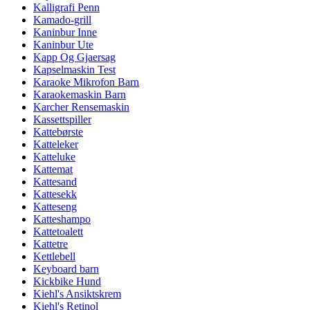
Kalligrafi Penn
Kamado-grill
Kaninbur Inne
Kaninbur Ute
Kapp Og Gjaersag
Kapselmaskin Test
Karaoke Mikrofon Barn
Karaokemaskin Barn
Karcher Rensemaskin
Kassettspiller
Kattebørste
Katteleker
Katteluke
Kattemat
Kattesand
Kattesekk
Katteseng
Katteshampo
Kattetoalett
Kattetre
Kettlebell
Keyboard barn
Kickbike Hund
Kiehl's Ansiktskrem
Kiehl's Retinol