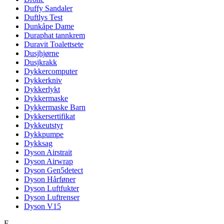
Duffy Sandaler
Duftlys Test
Dunkåpe Dame
Duraphat tannkrem
Duravit Toalettsete
Dusjhjørne
Dusjkrakk
Dykkercomputer
Dykkerkniv
Dykkerlykt
Dykkermaske
Dykkermaske Barn
Dykkersertifikat
Dykkeutstyr
Dykkpumpe
Dykksag
Dyson Airstrait
Dyson Airwrap
Dyson Gen5detect
Dyson Hårføner
Dyson Luftfukter
Dyson Luftrenser
Dyson V15
E