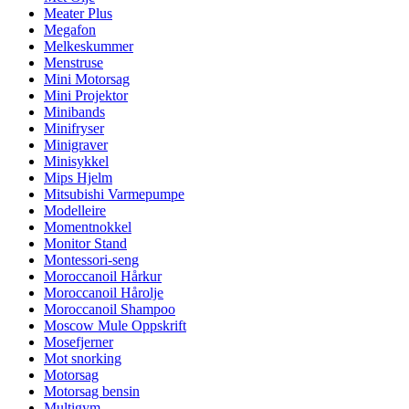
Meater Plus
Megafon
Melkeskummer
Menstruse
Mini Motorsag
Mini Projektor
Minibands
Minifryser
Minigraver
Minisykkel
Mips Hjelm
Mitsubishi Varmepumpe
Modelleire
Momentnokkel
Monitor Stand
Montessori-seng
Moroccanoil Hårkur
Moroccanoil Hårolje
Moroccanoil Shampoo
Moscow Mule Oppskrift
Mosefjerner
Mot snorking
Motorsag
Motorsag bensin
Multigym