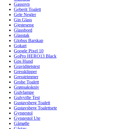
Gassovn
Geberit Toalett
Gele Negler
Gin Glass
Gjesteseng
Glassbord
Glasstak
Globus Barskap
Gokart
Google Pixel 10
GoPro HERO13 Black
Gps Hund
Graviditetstest
Gressklipper
Gresstrimmer
Grohe Toalett
Grønsakskniv
Gulvlampe
Gulvvifte Test
Gustavsberg Toalett
Gustavsberg Toalettsete
Gyngestol
Gyngestol Ute
Gåmølle
Gåstav