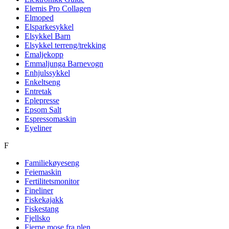
Elemis Pro Collagen
Elmoped
Elsparkesykkel
Elsykkel Barn
Elsykkel terreng/trekking
Emaljekopp
Emmaljunga Barnevogn
Enhjulssykkel
Enkeltseng
Entretak
Eplepresse
Epsom Salt
Espressomaskin
Eyeliner
F
Familiekøyeseng
Feiemaskin
Fertilitetsmonitor
Fineliner
Fiskekajakk
Fiskestang
Fjellsko
Fjerne mose fra plen