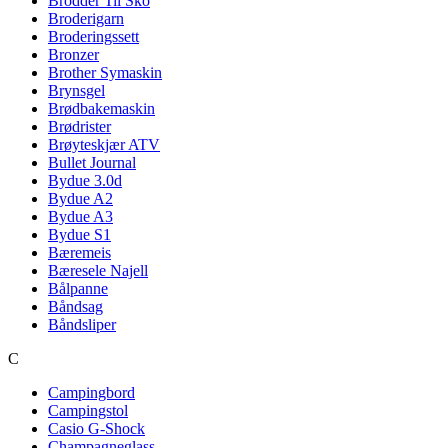
Brodder Til Sko
Broderigarn
Broderingssett
Bronzer
Brother Symaskin
Brynsgel
Brødbakemaskin
Brødrister
Brøyteskjær ATV
Bullet Journal
Bydue 3.0d
Bydue A2
Bydue A3
Bydue S1
Bæremeis
Bæresele Najell
Bålpanne
Båndsag
Båndsliper
C
Campingbord
Campingstol
Casio G-Shock
Champagneglass