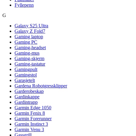
Fyllepenn
G
Galaxy S25 Ultra
Galaxy Z Fold7
Gaming laptop
Gaming PC
Gaming-headset
Gaming-mus
Gaming-skjerm
Gaming-tastatur
Gamingpult
Gamingstol
Garasjetelt
Gardena Robotgressklipper
Garderobeskap
Gardinkappe
Gardintrapp
Garmin Edge 1050
Garmin Fenix 8
Garmin Forerunner
Garmin Instinct 3
Garmin Venu 3
Gassgrill