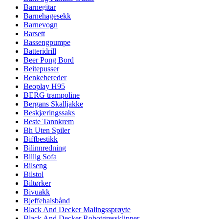
Barnegitar
Barnehagesekk
Barnevogn
Barsett
Bassengpumpe
Batteridrill
Beer Pong Bord
Beitepusser
Benkebereder
Beoplay H95
BERG trampoline
Bergans Skalljakke
Beskjæringssaks
Beste Tannkrem
Bh Uten Spiler
Biffbestikk
Bilinnredning
Billig Sofa
Bilseng
Bilstol
Biltørker
Bivuakk
Bjeffehalsbånd
Black And Decker Malingssprøyte
Black And Decker Robotgressklipper