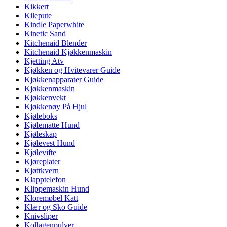
Kikkert
Kilepute
Kindle Paperwhite
Kinetic Sand
Kitchenaid Blender
Kitchenaid Kjøkkenmaskin
Kjetting Atv
Kjøkken og Hvitevarer Guide
Kjøkkenapparater Guide
Kjøkkenmaskin
Kjøkkenvekt
Kjøkkenøy På Hjul
Kjøleboks
Kjølematte Hund
Kjøleskap
Kjølevest Hund
Kjølevifte
Kjøreplater
Kjøttkvern
Klapptelefon
Klippemaskin Hund
Kloremøbel Katt
Klær og Sko Guide
Knivsliper
Kollagenpulver