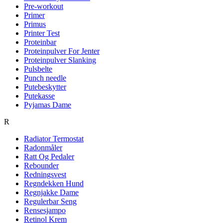
Pre-workout
Primer
Primus
Printer Test
Proteinbar
Proteinpulver For Jenter
Proteinpulver Slanking
Pulsbelte
Punch needle
Putebeskytter
Putekasse
Pyjamas Dame
R
Radiator Termostat
Radonmåler
Ratt Og Pedaler
Rebounder
Redningsvest
Regndekken Hund
Regnjakke Dame
Regulerbar Seng
Rensesjampo
Retinol Krem