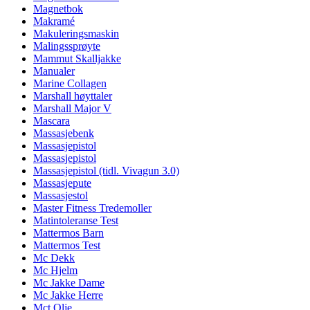
Magnetbok
Makramé
Makuleringsmaskin
Malingssprøyte
Mammut Skalljakke
Manualer
Marine Collagen
Marshall høyttaler
Marshall Major V
Mascara
Massasjebenk
Massasjepistol
Massasjepistol
Massasjepistol (tidl. Vivagun 3.0)
Massasjepute
Massasjestol
Master Fitness Tredemoller
Matintoleranse Test
Mattermos Barn
Mattermos Test
Mc Dekk
Mc Hjelm
Mc Jakke Dame
Mc Jakke Herre
Mct Olje