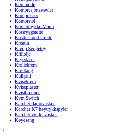
Kommode
Kompresjonsstøvler
Kompressor
Kontorstol
Kors Smykke Mann
Korsryggstøtte
Kosttilskudd Guide
Kreatin
Krepp Sengetøy
Krillolje
Krysslaser
Krøllekrem
Krølltang
Kullgrill
Kvisekrem
Kviseplaster
Kvistbrenner
Kvm Switch
Kärcher dampvasker
Kärcher K7 høytrykkspyler
Kärcher vindusvasker
Køyeseng
L