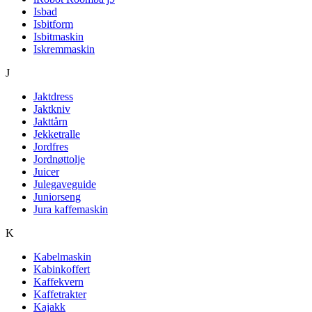
Isbad
Isbitform
Isbitmaskin
Iskremmaskin
J
Jaktdress
Jaktkniv
Jakttårn
Jekketralle
Jordfres
Jordnøttolje
Juicer
Julegaveguide
Juniorseng
Jura kaffemaskin
K
Kabelmaskin
Kabinkoffert
Kaffekvern
Kaffetrakter
Kajakk