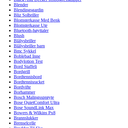
Blender
Blendingsgardin
Bliz Solbriller
Blomsterkasse Med Benk
Blomsterkasse Ute
Bluetooth-høyttaler
Blush
Blålysbriller
Blålysbriller barn
Bmc Sykkel
Boblebad Inne
Bodylotion Test
Bord Staffeli
Bordgrill
Bordtennisbord
Bordtennisracket
Bordvifte
Borhammer
Bosch Malingssprøyte
Bose QuietComfort Ultra
Bose SoundLink Max
Bowers & Wilkins Px8
Brannslukker
Brenselcelle