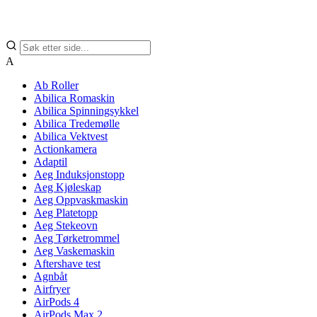
A
Ab Roller
Abilica Romaskin
Abilica Spinningsykkel
Abilica Tredemølle
Abilica Vektvest
Actionkamera
Adaptil
Aeg Induksjonstopp
Aeg Kjøleskap
Aeg Oppvaskmaskin
Aeg Platetopp
Aeg Stekeovn
Aeg Tørketrommel
Aeg Vaskemaskin
Aftershave test
Agnbåt
Airfryer
AirPods 4
AirPods Max 2