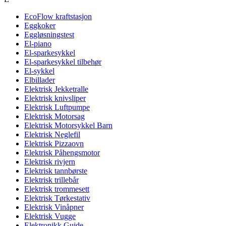
EcoFlow kraftstasjon
Eggkoker
Eggløsningstest
El-piano
El-sparkesykkel
El-sparkesykkel tilbehør
El-sykkel
Elbillader
Elektrisk Jekketralle
Elektrisk knivsliper
Elektrisk Luftpumpe
Elektrisk Motorsag
Elektrisk Motorsykkel Barn
Elektrisk Neglefil
Elektrisk Pizzaovn
Elektrisk Påhengsmotor
Elektrisk rivjern
Elektrisk tannbørste
Elektrisk trillebår
Elektrisk trommesett
Elektrisk Tørkestativ
Elektrisk Vinåpner
Elektrisk Vugge
Elektronikk Guide