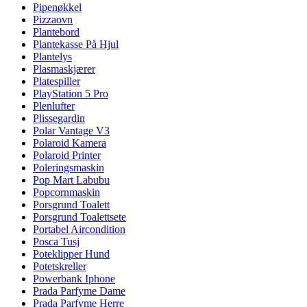
Pipenøkkel
Pizzaovn
Plantebord
Plantekasse På Hjul
Plantelys
Plasmaskjærer
Platespiller
PlayStation 5 Pro
Plenlufter
Plissegardin
Polar Vantage V3
Polaroid Kamera
Polaroid Printer
Poleringsmaskin
Pop Mart Labubu
Popcornmaskin
Porsgrund Toalett
Porsgrund Toalettsete
Portabel Aircondition
Posca Tusj
Poteklipper Hund
Potetskreller
Powerbank Iphone
Prada Parfyme Dame
Prada Parfyme Herre