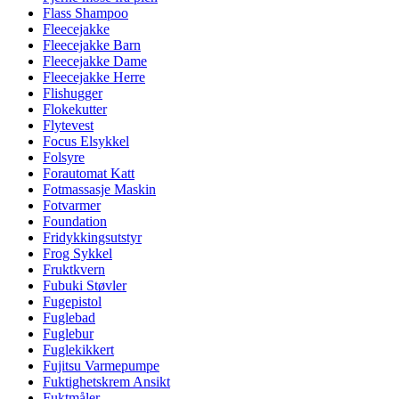
Flass Shampoo
Fleecejakke
Fleecejakke Barn
Fleecejakke Dame
Fleecejakke Herre
Flishugger
Flokekutter
Flytevest
Focus Elsykkel
Folsyre
Forautomat Katt
Fotmassasje Maskin
Fotvarmer
Foundation
Fridykkingsutstyr
Frog Sykkel
Fruktkvern
Fubuki Støvler
Fugepistol
Fuglebad
Fuglebur
Fuglekikkert
Fujitsu Varmepumpe
Fuktighetskrem Ansikt
Fuktmåler