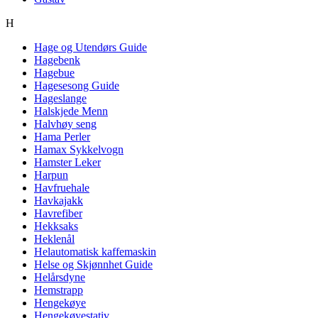
H
Hage og Utendørs Guide
Hagebenk
Hagebue
Hagesesong Guide
Hageslange
Halskjede Menn
Halvhøy seng
Hama Perler
Hamax Sykkelvogn
Hamster Leker
Harpun
Havfruehale
Havkajakk
Havrefiber
Hekksaks
Heklenål
Helautomatisk kaffemaskin
Helse og Skjønnhet Guide
Helårsdyne
Hemstrapp
Hengekøye
Hengekøyestativ