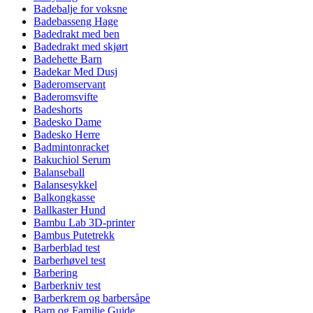
Badebalje for voksne
Badebasseng Hage
Badedrakt med ben
Badedrakt med skjørt
Badehette Barn
Badekar Med Dusj
Baderomservant
Baderomsvifte
Badeshorts
Badesko Dame
Badesko Herre
Badmintonracket
Bakuchiol Serum
Balanseball
Balansesykkel
Balkongkasse
Ballkaster Hund
Bambu Lab 3D-printer
Bambus Putetrekk
Barberblad test
Barberhøvel test
Barbering
Barberkniv test
Barberkrem og barbersåpe
Barn og Familie Guide