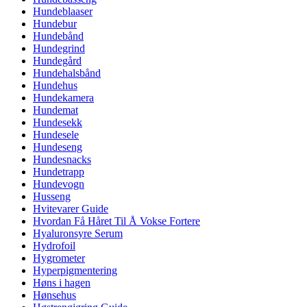
Hundeblaaser
Hundebur
Hundebånd
Hundegrind
Hundegård
Hundehalsbånd
Hundehus
Hundekamera
Hundemat
Hundesekk
Hundesele
Hundeseng
Hundesnacks
Hundetrapp
Hundevogn
Husseng
Hvitevarer Guide
Hvordan Få Håret Til Å Vokse Fortere
Hyaluronsyre Serum
Hydrofoil
Hygrometer
Hyperpigmentering
Høns i hagen
Hønsehus