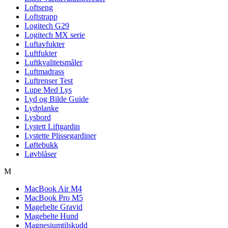
Loftseng
Loftstrapp
Logitech G29
Logitech MX serie
Luftavfukter
Luftfukter
Luftkvalitetsmåler
Luftmadrass
Luftrenser Test
Lupe Med Lys
Lyd og Bilde Guide
Lydplanke
Lysbord
Lystett Liftgardin
Lystette Plissegardiner
Løftebukk
Løvblåser
M
MacBook Air M4
MacBook Pro M5
Magebelte Gravid
Magebelte Hund
Magnesiumtilskudd