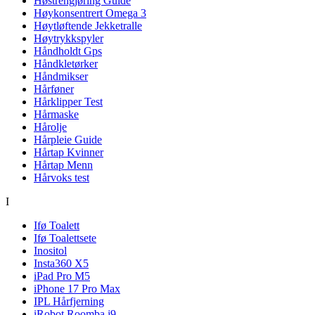
Høstrengjøring Guide
Høykonsentrert Omega 3
Høytløftende Jekketralle
Høytrykkspyler
Håndholdt Gps
Håndkletørker
Håndmikser
Hårføner
Hårklipper Test
Hårmaske
Hårolje
Hårpleie Guide
Hårtap Kvinner
Hårtap Menn
Hårvoks test
I
Ifø Toalett
Ifø Toalettsete
Inositol
Insta360 X5
iPad Pro M5
iPhone 17 Pro Max
IPL Hårfjerning
iRobot Roomba j9