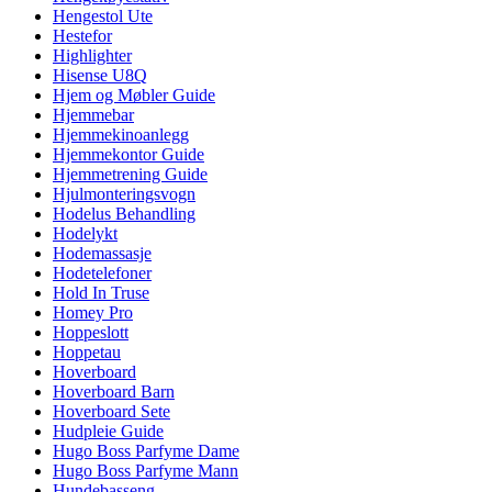
Hengestol Ute
Hestefor
Highlighter
Hisense U8Q
Hjem og Møbler Guide
Hjemmebar
Hjemmekinoanlegg
Hjemmekontor Guide
Hjemmetrening Guide
Hjulmonteringsvogn
Hodelus Behandling
Hodelykt
Hodemassasje
Hodetelefoner
Hold In Truse
Homey Pro
Hoppeslott
Hoppetau
Hoverboard
Hoverboard Barn
Hoverboard Sete
Hudpleie Guide
Hugo Boss Parfyme Dame
Hugo Boss Parfyme Mann
Hundebasseng