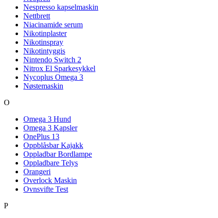
Nespresso kapselmaskin
Nettbrett
Niacinamide serum
Nikotinplaster
Nikotinspray
Nikotintyggis
Nintendo Switch 2
Nitrox El Sparkesykkel
Nycoplus Omega 3
Nøstemaskin
O
Omega 3 Hund
Omega 3 Kapsler
OnePlus 13
Oppblåsbar Kajakk
Oppladbar Bordlampe
Oppladbare Telys
Orangeri
Overlock Maskin
Ovnsvifte Test
P