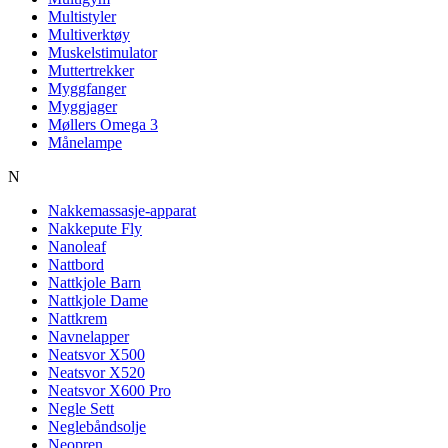
Multistyler
Multiverktøy
Muskelstimulator
Muttertrekker
Myggfanger
Myggjager
Møllers Omega 3
Månelampe
N
Nakkemassasje-apparat
Nakkepute Fly
Nanoleaf
Nattbord
Nattkjole Barn
Nattkjole Dame
Nattkrem
Navnelapper
Neatsvor X500
Neatsvor X520
Neatsvor X600 Pro
Negle Sett
Neglebåndsolje
Neopren