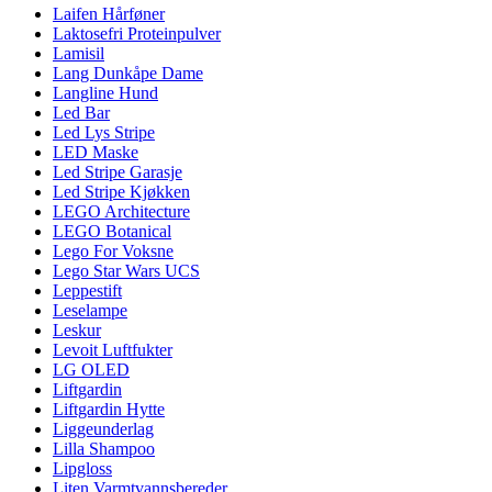
Laifen Hårføner
Laktosefri Proteinpulver
Lamisil
Lang Dunkåpe Dame
Langline Hund
Led Bar
Led Lys Stripe
LED Maske
Led Stripe Garasje
Led Stripe Kjøkken
LEGO Architecture
LEGO Botanical
Lego For Voksne
Lego Star Wars UCS
Leppestift
Leselampe
Leskur
Levoit Luftfukter
LG OLED
Liftgardin
Liftgardin Hytte
Liggeunderlag
Lilla Shampoo
Lipgloss
Liten Varmtvannsbereder