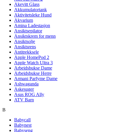
Akevitt Glass
Akkumulatortank
Aktivitetsleke Hund
Akvarium
Amina Ladestasjon
Ansiktsepilator
Ansiktskrem for menn
Ansiktsolje
Ansiktsrens
Antitrekksele
Apple HomePod 2
Apple Watch Ultra 3
Arbeidsbukse Dame
Arbeidsbukse Herre
Armani Parfyme Dame
Ashwaganda
Askesuger
Asus ROG Ally
ATV Barn
B
Babycall
Babynest
Babyseng