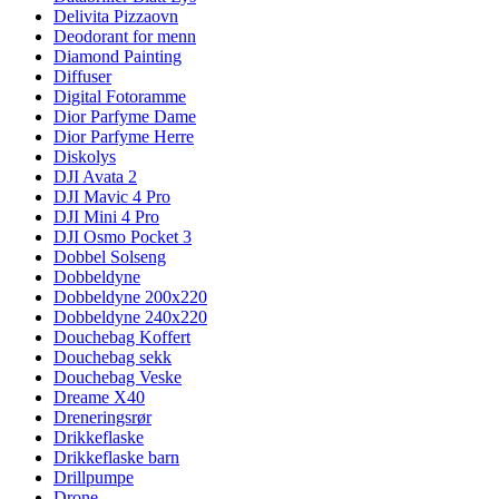
Delivita Pizzaovn
Deodorant for menn
Diamond Painting
Diffuser
Digital Fotoramme
Dior Parfyme Dame
Dior Parfyme Herre
Diskolys
DJI Avata 2
DJI Mavic 4 Pro
DJI Mini 4 Pro
DJI Osmo Pocket 3
Dobbel Solseng
Dobbeldyne
Dobbeldyne 200x220
Dobbeldyne 240x220
Douchebag Koffert
Douchebag sekk
Douchebag Veske
Dreame X40
Dreneringsrør
Drikkeflaske
Drikkeflaske barn
Drillpumpe
Drone