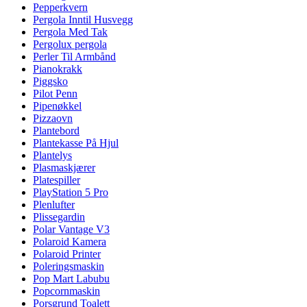
Pepperkvern
Pergola Inntil Husvegg
Pergola Med Tak
Pergolux pergola
Perler Til Armbånd
Pianokrakk
Piggsko
Pilot Penn
Pipenøkkel
Pizzaovn
Plantebord
Plantekasse På Hjul
Plantelys
Plasmaskjærer
Platespiller
PlayStation 5 Pro
Plenlufter
Plissegardin
Polar Vantage V3
Polaroid Kamera
Polaroid Printer
Poleringsmaskin
Pop Mart Labubu
Popcornmaskin
Porsgrund Toalett