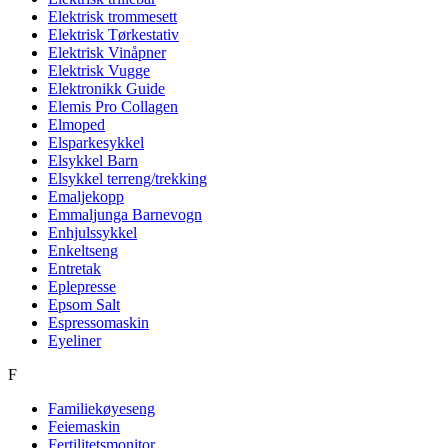
Elektrisk trommesett
Elektrisk Tørkestativ
Elektrisk Vinåpner
Elektrisk Vugge
Elektronikk Guide
Elemis Pro Collagen
Elmoped
Elsparkesykkel
Elsykkel Barn
Elsykkel terreng/trekking
Emaljekopp
Emmaljunga Barnevogn
Enhjulssykkel
Enkeltseng
Entretak
Eplepresse
Epsom Salt
Espressomaskin
Eyeliner
F
Familiekøyeseng
Feiemaskin
Fertilitetsmonitor