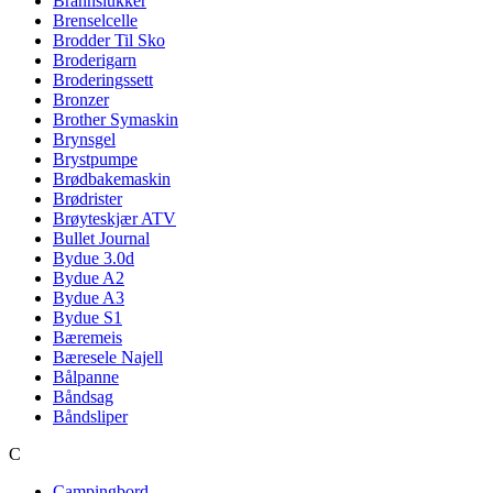
Brannslukker
Brenselcelle
Brodder Til Sko
Broderigarn
Broderingssett
Bronzer
Brother Symaskin
Brynsgel
Brystpumpe
Brødbakemaskin
Brødrister
Brøyteskjær ATV
Bullet Journal
Bydue 3.0d
Bydue A2
Bydue A3
Bydue S1
Bæremeis
Bæresele Najell
Bålpanne
Båndsag
Båndsliper
C
Campingbord