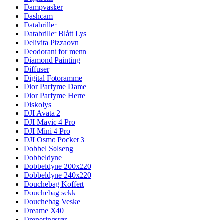
Dampvasker
Dashcam
Databriller
Databriller Blått Lys
Delivita Pizzaovn
Deodorant for menn
Diamond Painting
Diffuser
Digital Fotoramme
Dior Parfyme Dame
Dior Parfyme Herre
Diskolys
DJI Avata 2
DJI Mavic 4 Pro
DJI Mini 4 Pro
DJI Osmo Pocket 3
Dobbel Solseng
Dobbeldyne
Dobbeldyne 200x220
Dobbeldyne 240x220
Douchebag Koffert
Douchebag sekk
Douchebag Veske
Dreame X40
Dreneringsrør