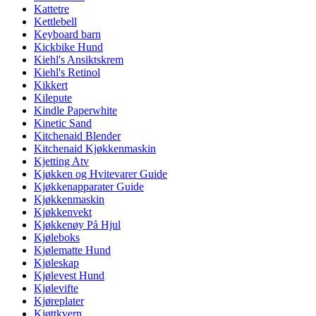
Kattetre
Kettlebell
Keyboard barn
Kickbike Hund
Kiehl's Ansiktskrem
Kiehl's Retinol
Kikkert
Kilepute
Kindle Paperwhite
Kinetic Sand
Kitchenaid Blender
Kitchenaid Kjøkkenmaskin
Kjetting Atv
Kjøkken og Hvitevarer Guide
Kjøkkenapparater Guide
Kjøkkenmaskin
Kjøkkenvekt
Kjøkkenøy På Hjul
Kjøleboks
Kjølematte Hund
Kjøleskap
Kjølevest Hund
Kjølevifte
Kjøreplater
Kjøttkvern