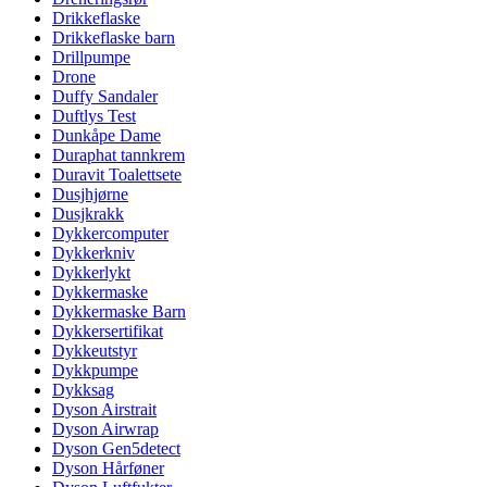
Drikkeflaske
Drikkeflaske barn
Drillpumpe
Drone
Duffy Sandaler
Duftlys Test
Dunkåpe Dame
Duraphat tannkrem
Duravit Toalettsete
Dusjhjørne
Dusjkrakk
Dykkercomputer
Dykkerkniv
Dykkerlykt
Dykkermaske
Dykkermaske Barn
Dykkersertifikat
Dykkeutstyr
Dykkpumpe
Dykksag
Dyson Airstrait
Dyson Airwrap
Dyson Gen5detect
Dyson Hårføner