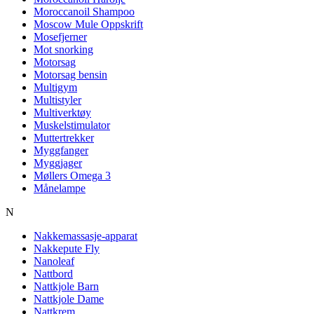
Moroccanoil Shampoo
Moscow Mule Oppskrift
Mosefjerner
Mot snorking
Motorsag
Motorsag bensin
Multigym
Multistyler
Multiverktøy
Muskelstimulator
Muttertrekker
Myggfanger
Myggjager
Møllers Omega 3
Månelampe
N
Nakkemassasje-apparat
Nakkepute Fly
Nanoleaf
Nattbord
Nattkjole Barn
Nattkjole Dame
Nattkrem