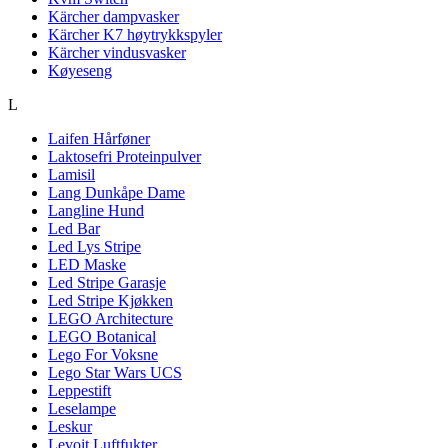
Kärcher dampvasker
Kärcher K7 høytrykkspyler
Kärcher vindusvasker
Køyeseng
L
Laifen Hårføner
Laktosefri Proteinpulver
Lamisil
Lang Dunkåpe Dame
Langline Hund
Led Bar
Led Lys Stripe
LED Maske
Led Stripe Garasje
Led Stripe Kjøkken
LEGO Architecture
LEGO Botanical
Lego For Voksne
Lego Star Wars UCS
Leppestift
Leselampe
Leskur
Levoit Luftfukter