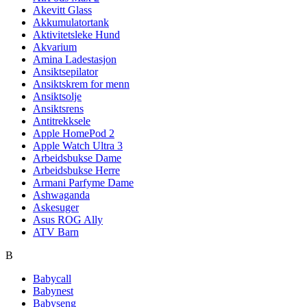
Akevitt Glass
Akkumulatortank
Aktivitetsleke Hund
Akvarium
Amina Ladestasjon
Ansiktsepilator
Ansiktskrem for menn
Ansiktsolje
Ansiktsrens
Antitrekksele
Apple HomePod 2
Apple Watch Ultra 3
Arbeidsbukse Dame
Arbeidsbukse Herre
Armani Parfyme Dame
Ashwaganda
Askesuger
Asus ROG Ally
ATV Barn
B
Babycall
Babynest
Babyseng