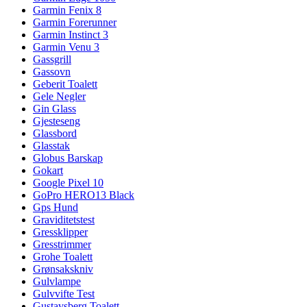
Garmin Fenix 8
Garmin Forerunner
Garmin Instinct 3
Garmin Venu 3
Gassgrill
Gassovn
Geberit Toalett
Gele Negler
Gin Glass
Gjesteseng
Glassbord
Glasstak
Globus Barskap
Gokart
Google Pixel 10
GoPro HERO13 Black
Gps Hund
Graviditetstest
Gressklipper
Gresstrimmer
Grohe Toalett
Grønsakskniv
Gulvlampe
Gulvvifte Test
Gustavsberg Toalett