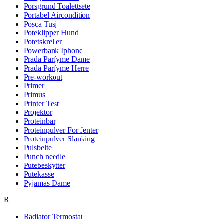
Porsgrund Toalettsete
Portabel Aircondition
Posca Tusj
Poteklipper Hund
Potetskreller
Powerbank Iphone
Prada Parfyme Dame
Prada Parfyme Herre
Pre-workout
Primer
Primus
Printer Test
Projektor
Proteinbar
Proteinpulver For Jenter
Proteinpulver Slanking
Pulsbelte
Punch needle
Putebeskytter
Putekasse
Pyjamas Dame
R
Radiator Termostat