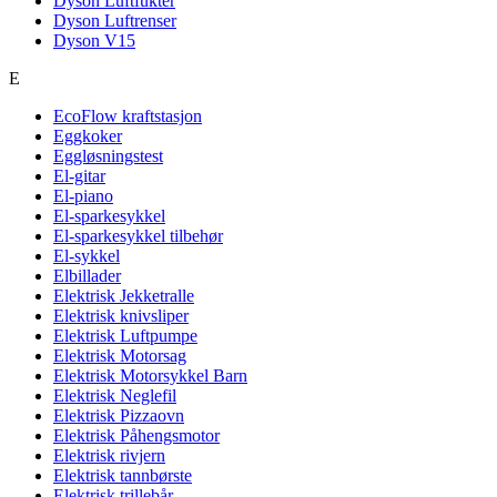
Dyson Luftfukter
Dyson Luftrenser
Dyson V15
E
EcoFlow kraftstasjon
Eggkoker
Eggløsningstest
El-gitar
El-piano
El-sparkesykkel
El-sparkesykkel tilbehør
El-sykkel
Elbillader
Elektrisk Jekketralle
Elektrisk knivsliper
Elektrisk Luftpumpe
Elektrisk Motorsag
Elektrisk Motorsykkel Barn
Elektrisk Neglefil
Elektrisk Pizzaovn
Elektrisk Påhengsmotor
Elektrisk rivjern
Elektrisk tannbørste
Elektrisk trillebår