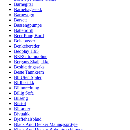
Barnegitar
Barnehagesekk
Barnevogn
Barsett
Bassengpumpe
Batteridrill
Beer Pong Bord
Beitepusser
Benkebereder
Beoplay H95
BERG trampoline
Bergans Skalljakke
Beskjæringssaks
Beste Tannkrem
Bh Uten Spiler
Biffbestikk
Bilinnredning
Billig Sofa
Bilseng
Bilstol
Biltørker
Bivuakk
Bjeffehalsbånd
Black And Decker Malingssprøyte
Black And Decker Robotgressklipper