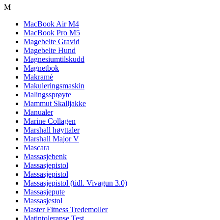
M
MacBook Air M4
MacBook Pro M5
Magebelte Gravid
Magebelte Hund
Magnesiumtilskudd
Magnetbok
Makramé
Makuleringsmaskin
Malingssprøyte
Mammut Skalljakke
Manualer
Marine Collagen
Marshall høyttaler
Marshall Major V
Mascara
Massasjebenk
Massasjepistol
Massasjepistol
Massasjepistol (tidl. Vivagun 3.0)
Massasjepute
Massasjestol
Master Fitness Tredemoller
Matintoleranse Test