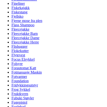
Fineliner
Fiskekajakk
Fiskestang
Fjellsko
Fjerne mose fra plen
Flass Shampoo
Fleecejakke
Fleecejakke Barn
Fleecejakke Dame
Fleecejakke Herre
Flishugger
Flokekutter
Flytevest
Focus Elsykkel
Folsyre
Forautomat Katt
Fotmassasje Maskin
Fotvarmer
Foundation
Fridykkingsutstyr
Frog Sykkel
Fruktkvern
Fubuki Støvler
Fugepistol
Fuglebad