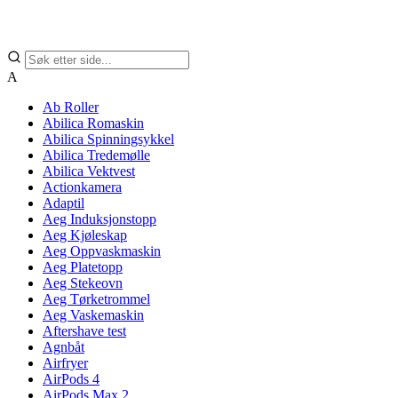
A
Ab Roller
Abilica Romaskin
Abilica Spinningsykkel
Abilica Tredemølle
Abilica Vektvest
Actionkamera
Adaptil
Aeg Induksjonstopp
Aeg Kjøleskap
Aeg Oppvaskmaskin
Aeg Platetopp
Aeg Stekeovn
Aeg Tørketrommel
Aeg Vaskemaskin
Aftershave test
Agnbåt
Airfryer
AirPods 4
AirPods Max 2