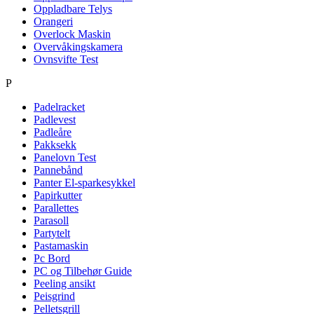
Oppladbare Telys
Orangeri
Overlock Maskin
Overvåkingskamera
Ovnsvifte Test
P
Padelracket
Padlevest
Padleåre
Pakksekk
Panelovn Test
Pannebånd
Panter El-sparkesykkel
Papirkutter
Parallettes
Parasoll
Partytelt
Pastamaskin
Pc Bord
PC og Tilbehør Guide
Peeling ansikt
Peisgrind
Pelletsgrill