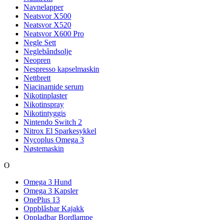
Navnelapper
Neatsvor X500
Neatsvor X520
Neatsvor X600 Pro
Negle Sett
Neglebåndsolje
Neopren
Nespresso kapselmaskin
Nettbrett
Niacinamide serum
Nikotinplaster
Nikotinspray
Nikotintyggis
Nintendo Switch 2
Nitrox El Sparkesykkel
Nycoplus Omega 3
Nøstemaskin
O
Omega 3 Hund
Omega 3 Kapsler
OnePlus 13
Oppblåsbar Kajakk
Oppladbar Bordlampe