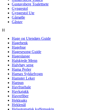
Gustavsberg Toalettsete
Gyngestol
Gyngestol Ute
Gåmølle
Gåstav
H
Hage og Utendørs Guide
Hagebenk
Hagebue
Hagesesong Guide
Hageslange
Halskjede Menn
Halvhøy seng
Hama Perler
Hamax Sykkelvogn
Hamster Leker
Harpun
Havfruehale
Havkajakk
Havrefiber
Hekksaks
Heklenål
Helautomatisk kaffemaskin