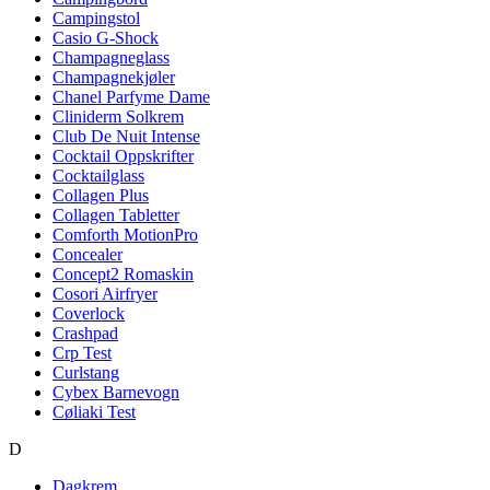
Campingstol
Casio G-Shock
Champagneglass
Champagnekjøler
Chanel Parfyme Dame
Cliniderm Solkrem
Club De Nuit Intense
Cocktail Oppskrifter
Cocktailglass
Collagen Plus
Collagen Tabletter
Comforth MotionPro
Concealer
Concept2 Romaskin
Cosori Airfryer
Coverlock
Crashpad
Crp Test
Curlstang
Cybex Barnevogn
Cøliaki Test
D
Dagkrem