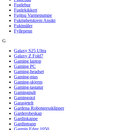
Fuglebur
Fuglekikkert
Fujitsu Varmepumpe
Fuktighetskrem Ansikt
Fuktmåler
Fyllepenn
G
Galaxy S25 Ultra
Galaxy Z Fold7
Gaming laptop
Gaming PC
Gaming-headset
Gaming-mus
Gaming-skjerm
Gaming-tastatur
Gamingpult
Gamingstol
Garasjetelt
Gardena Robotgressklipper
Garderobeskap
Gardinkappe
Gardintrapp
Garmin Edge 1050