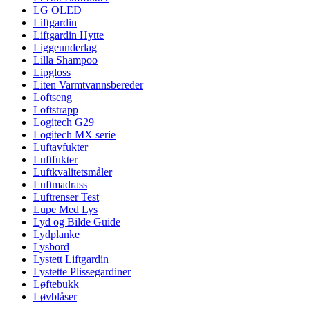
LG OLED
Liftgardin
Liftgardin Hytte
Liggeunderlag
Lilla Shampoo
Lipgloss
Liten Varmtvannsbereder
Loftseng
Loftstrapp
Logitech G29
Logitech MX serie
Luftavfukter
Luftfukter
Luftkvalitetsmåler
Luftmadrass
Luftrenser Test
Lupe Med Lys
Lyd og Bilde Guide
Lydplanke
Lysbord
Lystett Liftgardin
Lystette Plissegardiner
Løftebukk
Løvblåser