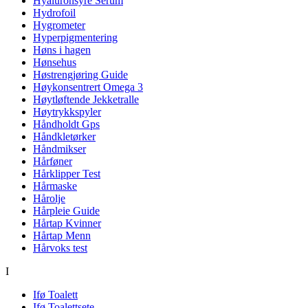
Hyaluronsyre Serum
Hydrofoil
Hygrometer
Hyperpigmentering
Høns i hagen
Hønsehus
Høstrengjøring Guide
Høykonsentrert Omega 3
Høytløftende Jekketralle
Høytrykkspyler
Håndholdt Gps
Håndkletørker
Håndmikser
Hårføner
Hårklipper Test
Hårmaske
Hårolje
Hårpleie Guide
Hårtap Kvinner
Hårtap Menn
Hårvoks test
I
Ifø Toalett
Ifø Toalettsete