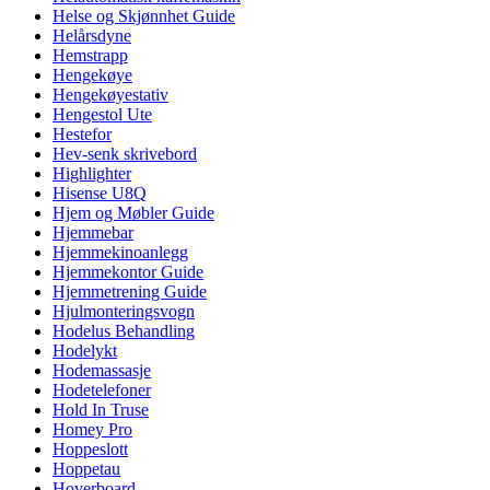
Helse og Skjønnhet Guide
Helårsdyne
Hemstrapp
Hengekøye
Hengekøyestativ
Hengestol Ute
Hestefor
Hev-senk skrivebord
Highlighter
Hisense U8Q
Hjem og Møbler Guide
Hjemmebar
Hjemmekinoanlegg
Hjemmekontor Guide
Hjemmetrening Guide
Hjulmonteringsvogn
Hodelus Behandling
Hodelykt
Hodemassasje
Hodetelefoner
Hold In Truse
Homey Pro
Hoppeslott
Hoppetau
Hoverboard