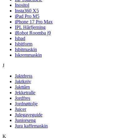
Inositol
Insta360 X5
iPad Pro M5
iPhone 17 Pro Max
IPL Hårfjerning
iRobot Roomba j9
Isbad
Isbitform
Isbitmaskin
Iskremmaskin
J
Jaktdress
Jaktkniv
Jakttårn
Jekketralle
Jordfres
Jordnøttolje
Juicer
Julegaveguide
Juniorseng
Jura kaffemaskin
K