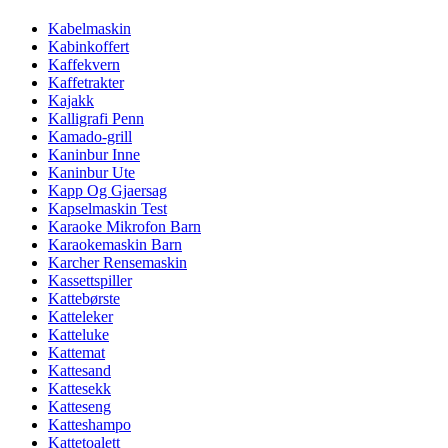
Kabelmaskin
Kabinkoffert
Kaffekvern
Kaffetrakter
Kajakk
Kalligrafi Penn
Kamado-grill
Kaninbur Inne
Kaninbur Ute
Kapp Og Gjaersag
Kapselmaskin Test
Karaoke Mikrofon Barn
Karaokemaskin Barn
Karcher Rensemaskin
Kassettspiller
Kattebørste
Katteleker
Katteluke
Kattemat
Kattesand
Kattesekk
Katteseng
Katteshampo
Kattetoalett