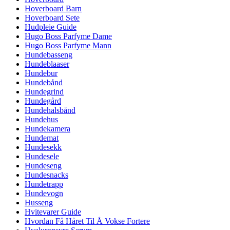
Hoverboard Barn
Hoverboard Sete
Hudpleie Guide
Hugo Boss Parfyme Dame
Hugo Boss Parfyme Mann
Hundebasseng
Hundeblaaser
Hundebur
Hundebånd
Hundegrind
Hundegård
Hundehalsbånd
Hundehus
Hundekamera
Hundemat
Hundesekk
Hundesele
Hundeseng
Hundesnacks
Hundetrapp
Hundevogn
Husseng
Hvitevarer Guide
Hvordan Få Håret Til Å Vokse Fortere