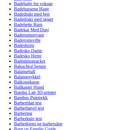
Badebalje for voksne
Badebasseng Hage
Badedrakt med ben
Badedrakt med skjørt
Badehette Barn
Badekar Med Dusj
Baderomservant
Baderomsvifte
Badeshorts
Badesko Dame
Badesko Herre
Badmintonracket
Bakuchiol Serum
Balanseball
Balansesykkel
Balkongkasse
Ballkaster Hund
Bambu Lab 3D-printer
Bambus Putetrekk
Barberblad test
Barberhøvel test
Barbering
Barberkniv test
Barberkrem og barbersåpe
Barn og Familie Guide