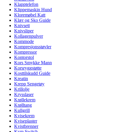
Klapptelefon
Klippemaskin Hund
Kloremøbel Katt
Klær og Sko Guide
Knivsett
Knivsliper
Kollagenpulver
Kommode
Kompresjonsstøvler
Kompressor
Kontorstol
Kors Smykke Mann
Korsryggstøtte
Kosttilskudd Guide
Kreatin
Krepp Sengetøy
Krillolje
Krysslaser
Krøllekrem
Krølltang
Kullgrill
Kvisekrem
Kviseplaster
Kvistbrenner
Kvm Switch