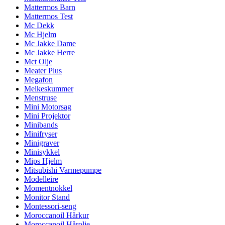
Mattermos Barn
Mattermos Test
Mc Dekk
Mc Hjelm
Mc Jakke Dame
Mc Jakke Herre
Mct Olje
Meater Plus
Megafon
Melkeskummer
Menstruse
Mini Motorsag
Mini Projektor
Minibands
Minifryser
Minigraver
Minisykkel
Mips Hjelm
Mitsubishi Varmepumpe
Modelleire
Momentnokkel
Monitor Stand
Montessori-seng
Moroccanoil Hårkur
Moroccanoil Hårolje