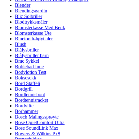
Blender
Blendingsgardin
Bliz Solbriller
Blodtrykksmåler
Blomsterkasse Med Benk
Blomsterkasse Ute
Bluetooth-høyttaler
Blush
Blålysbriller
Blålysbriller barn
Bmc Sykkel
Boblebad Inne
Bodylotion Test
Boksesekk
Bord Staffeli
Bordgrill
Bordtennisbord
Bordtennisracket
Bordvifte
Borhammer
Bosch Malingssprøyte
Bose QuietComfort Ultra
Bose SoundLink Max
Bowers & Wilkins Px8