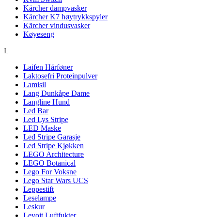
Kärcher dampvasker
Kärcher K7 høytrykkspyler
Kärcher vindusvasker
Køyeseng
L
Laifen Hårføner
Laktosefri Proteinpulver
Lamisil
Lang Dunkåpe Dame
Langline Hund
Led Bar
Led Lys Stripe
LED Maske
Led Stripe Garasje
Led Stripe Kjøkken
LEGO Architecture
LEGO Botanical
Lego For Voksne
Lego Star Wars UCS
Leppestift
Leselampe
Leskur
Levoit Luftfukter