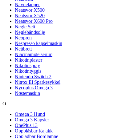
Navnelapper
Neatsvor X500
Neatsvor X520
Neatsvor X600 Pro
Negle Sett
Neglebåndsolje
Neopren
Nespresso kapselmaskin
Nettbrett
Niacinamide serum
Nikotinplaster
Nikotinspray
Nikotintyggis
Nintendo Switch 2
Nitrox El Sparkesykkel
Nycoplus Omega 3
Nøstemaskin
O
Omega 3 Hund
Omega 3 Kapsler
OnePlus 13
Oppblåsbar Kajakk
Oppladbar Bordlampe