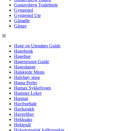
Gustavsberg Toalettsete
Gyngestol
Gyngestol Ute
Gåmølle
Gåstav
H
Hage og Utendørs Guide
Hagebenk
Hagebue
Hagesesong Guide
Hageslange
Halskjede Menn
Halvhøy seng
Hama Perler
Hamax Sykkelvogn
Hamster Leker
Harpun
Havfruehale
Havkajakk
Havrefiber
Hekksaks
Heklenål
Helautomatisk kaffemaskin