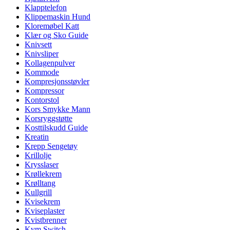
Klapptelefon
Klippemaskin Hund
Kloremøbel Katt
Klær og Sko Guide
Knivsett
Knivsliper
Kollagenpulver
Kommode
Kompresjonsstøvler
Kompressor
Kontorstol
Kors Smykke Mann
Korsryggstøtte
Kosttilskudd Guide
Kreatin
Krepp Sengetøy
Krillolje
Krysslaser
Krøllekrem
Krølltang
Kullgrill
Kvisekrem
Kviseplaster
Kvistbrenner
Kvm Switch