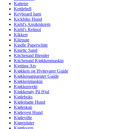
Kattetre
Kettlebell
Keyboard barn
Kickbike Hund
Kiehl's Ansiktskrem
Kiehl's Retinol
Kikkert
Kilepute
Kindle Paperwhite
Kinetic Sand
Kitchenaid Blender
Kitchenaid Kjøkkenmaskin
Kjetting Atv
Kjøkken og Hvitevarer Guide
Kjøkkenapparater Guide
Kjøkkenmaskin
Kjøkkenvekt
Kjøkkenøy På Hjul
Kjøleboks
Kjølematte Hund
Kjøleskap
Kjølevest Hund
Kjølevifte
Kjøreplater
Kjøttkvern