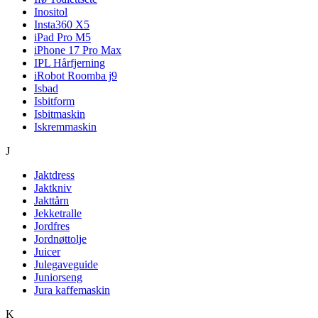
Inositol
Insta360 X5
iPad Pro M5
iPhone 17 Pro Max
IPL Hårfjerning
iRobot Roomba j9
Isbad
Isbitform
Isbitmaskin
Iskremmaskin
J
Jaktdress
Jaktkniv
Jakttårn
Jekketralle
Jordfres
Jordnøttolje
Juicer
Julegaveguide
Juniorseng
Jura kaffemaskin
K