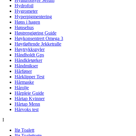
Hyaluronsyre Serum
Hydrofoil
Hygrometer
Hyperpigmentering
Høns i hagen
Hønsehus
Høstrengjøring Guide
Høykonsentrert Omega 3
Høytløftende Jekketralle
Høytrykkspyler
Håndholdt Gps
Håndkletørker
Håndmikser
Hårføner
Hårklipper Test
Hårmaske
Hårolje
Hårpleie Guide
Hårtap Kvinner
Hårtap Menn
Hårvoks test
I
Ifø Toalett
Ifø Toalettsete