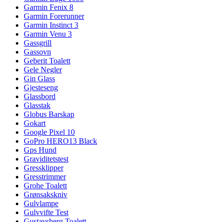
Garmin Fenix 8
Garmin Forerunner
Garmin Instinct 3
Garmin Venu 3
Gassgrill
Gassovn
Geberit Toalett
Gele Negler
Gin Glass
Gjesteseng
Glassbord
Glasstak
Globus Barskap
Gokart
Google Pixel 10
GoPro HERO13 Black
Gps Hund
Graviditetstest
Gressklipper
Gresstrimmer
Grohe Toalett
Grønsakskniv
Gulvlampe
Gulvvifte Test
Gustavsberg Toalett