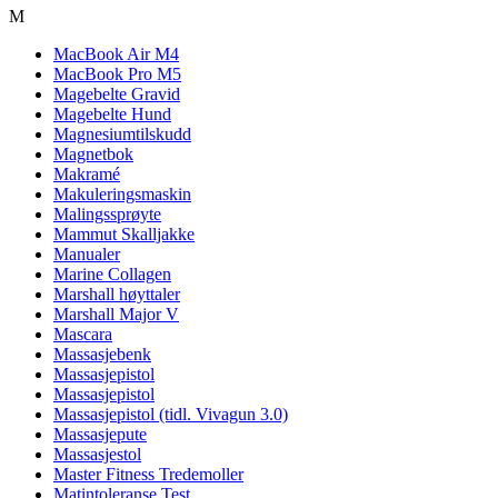
M
MacBook Air M4
MacBook Pro M5
Magebelte Gravid
Magebelte Hund
Magnesiumtilskudd
Magnetbok
Makramé
Makuleringsmaskin
Malingssprøyte
Mammut Skalljakke
Manualer
Marine Collagen
Marshall høyttaler
Marshall Major V
Mascara
Massasjebenk
Massasjepistol
Massasjepistol
Massasjepistol (tidl. Vivagun 3.0)
Massasjepute
Massasjestol
Master Fitness Tredemoller
Matintoleranse Test