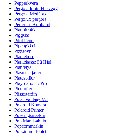
Pepperkvern
Pergola Inntil Husvegg
Pergola Med Tak
Pergolux pergola
Perler Til Armbånd
Pianokrakk
Piggsko
Pilot Penn
Pipenøkkel
Pizzaovn
Plantebord
Plantekasse På Hjul
Plantelys
Plasmaskjærer
Platespiller
PlayStation 5 Pro
Plenlufter
Plissegardin
Polar Vantage V3
Polaroid Kamera
Polaroid Printer
Poleringsmaskin
Pop Mart Labubu
Popcornmaskin
Porsgrund Toalett