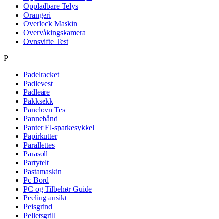
Oppladbare Telys
Orangeri
Overlock Maskin
Overvåkingskamera
Ovnsvifte Test
P
Padelracket
Padlevest
Padleåre
Pakksekk
Panelovn Test
Pannebånd
Panter El-sparkesykkel
Papirkutter
Parallettes
Parasoll
Partytelt
Pastamaskin
Pc Bord
PC og Tilbehør Guide
Peeling ansikt
Peisgrind
Pelletsgrill