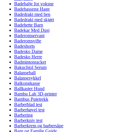
Badebalje for voksne
Badebasseng Hage
Badedrakt med ben
Badedrakt med skjørt
Badehette Barn
Badekar Med Dusj
Baderomservant
Baderomsvifte
Badeshorts
Badesko Dame
Badesko Herre
Badmintonracket
Bakuchiol Serum
Balanseball
Balansesykkel
Balkongkasse
Ballkaster Hund
Bambu Lab 3D-printer
Bambus Putetrekk
Barberblad test
Barberhøvel test
Barbering
Barberkniv test
Barberkrem og barbersåpe
Barn og Familie Guide