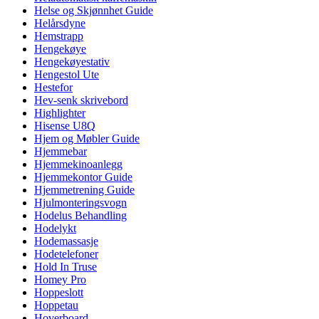
Helse og Skjønnhet Guide
Helårsdyne
Hemstrapp
Hengekøye
Hengekøyestativ
Hengestol Ute
Hestefor
Hev-senk skrivebord
Highlighter
Hisense U8Q
Hjem og Møbler Guide
Hjemmebar
Hjemmekinoanlegg
Hjemmekontor Guide
Hjemmetrening Guide
Hjulmonteringsvogn
Hodelus Behandling
Hodelykt
Hodemassasje
Hodetelefoner
Hold In Truse
Homey Pro
Hoppeslott
Hoppetau
Hoverboard