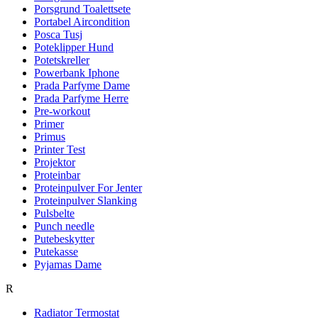
Porsgrund Toalettsete
Portabel Aircondition
Posca Tusj
Poteklipper Hund
Potetskreller
Powerbank Iphone
Prada Parfyme Dame
Prada Parfyme Herre
Pre-workout
Primer
Primus
Printer Test
Projektor
Proteinbar
Proteinpulver For Jenter
Proteinpulver Slanking
Pulsbelte
Punch needle
Putebeskytter
Putekasse
Pyjamas Dame
R
Radiator Termostat