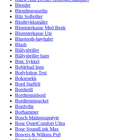
Blender
Blendingsgardin
Bliz Solbriller
Blodtrykksmåler
Blomsterkasse Med Benk
Blomsterkasse Ute
Bluetooth-høyttaler
Blush
Blålysbriller
Blålysbriller barn
Bmc Sykkel
Boblebad Inne
Bodylotion Test
Boksesekk
Bord Staffeli
Bordgrill
Bordtennisbord
Bordtennisracket
Bordvifte
Borhammer
Bosch Malingssprøyte
Bose QuietComfort Ultra
Bose SoundLink Max
Bowers & Wilkins Px8