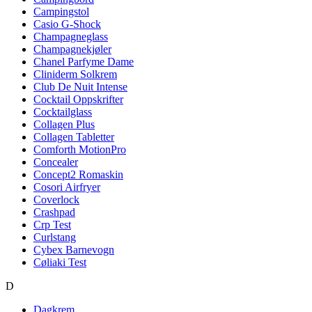
Campingstol
Casio G-Shock
Champagneglass
Champagnekjøler
Chanel Parfyme Dame
Cliniderm Solkrem
Club De Nuit Intense
Cocktail Oppskrifter
Cocktailglass
Collagen Plus
Collagen Tabletter
Comforth MotionPro
Concealer
Concept2 Romaskin
Cosori Airfryer
Coverlock
Crashpad
Crp Test
Curlstang
Cybex Barnevogn
Cøliaki Test
D
Dagkrem