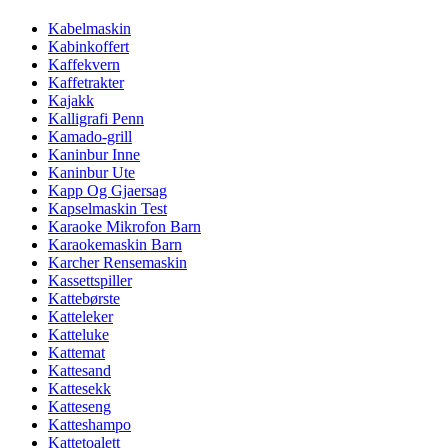
Kabelmaskin
Kabinkoffert
Kaffekvern
Kaffetrakter
Kajakk
Kalligrafi Penn
Kamado-grill
Kaninbur Inne
Kaninbur Ute
Kapp Og Gjaersag
Kapselmaskin Test
Karaoke Mikrofon Barn
Karaokemaskin Barn
Karcher Rensemaskin
Kassettspiller
Kattebørste
Katteleker
Katteluke
Kattemat
Kattesand
Kattesekk
Katteseng
Katteshampo
Kattetoalett