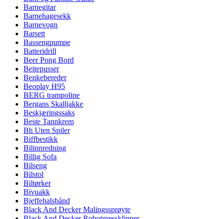
Barnegitar
Barnehagesekk
Barnevogn
Barsett
Bassengpumpe
Batteridrill
Beer Pong Bord
Beitepusser
Benkebereder
Beoplay H95
BERG trampoline
Bergans Skalljakke
Beskjæringssaks
Beste Tannkrem
Bh Uten Spiler
Biffbestikk
Bilinnredning
Billig Sofa
Bilseng
Bilstol
Biltørker
Bivuakk
Bjeffehalsbånd
Black And Decker Malingssprøyte
Black And Decker Robotgressklipper