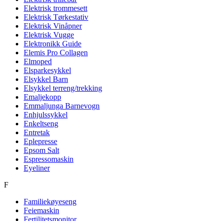
Elektrisk trommesett
Elektrisk Tørkestativ
Elektrisk Vinåpner
Elektrisk Vugge
Elektronikk Guide
Elemis Pro Collagen
Elmoped
Elsparkesykkel
Elsykkel Barn
Elsykkel terreng/trekking
Emaljekopp
Emmaljunga Barnevogn
Enhjulssykkel
Enkeltseng
Entretak
Eplepresse
Epsom Salt
Espressomaskin
Eyeliner
F
Familiekøyeseng
Feiemaskin
Fertilitetsmonitor