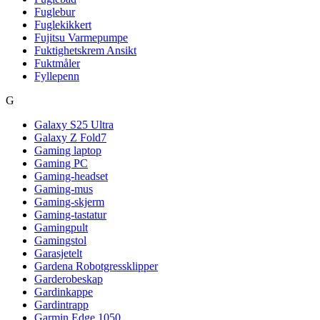
Fuglebur
Fuglekikkert
Fujitsu Varmepumpe
Fuktighetskrem Ansikt
Fuktmåler
Fyllepenn
G
Galaxy S25 Ultra
Galaxy Z Fold7
Gaming laptop
Gaming PC
Gaming-headset
Gaming-mus
Gaming-skjerm
Gaming-tastatur
Gamingpult
Gamingstol
Garasjetelt
Gardena Robotgressklipper
Garderobeskap
Gardinkappe
Gardintrapp
Garmin Edge 1050