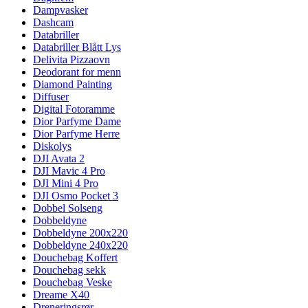
Dampvasker
Dashcam
Databriller
Databriller Blått Lys
Delivita Pizzaovn
Deodorant for menn
Diamond Painting
Diffuser
Digital Fotoramme
Dior Parfyme Dame
Dior Parfyme Herre
Diskolys
DJI Avata 2
DJI Mavic 4 Pro
DJI Mini 4 Pro
DJI Osmo Pocket 3
Dobbel Solseng
Dobbeldyne
Dobbeldyne 200x220
Dobbeldyne 240x220
Douchebag Koffert
Douchebag sekk
Douchebag Veske
Dreame X40
Dreneringsrør