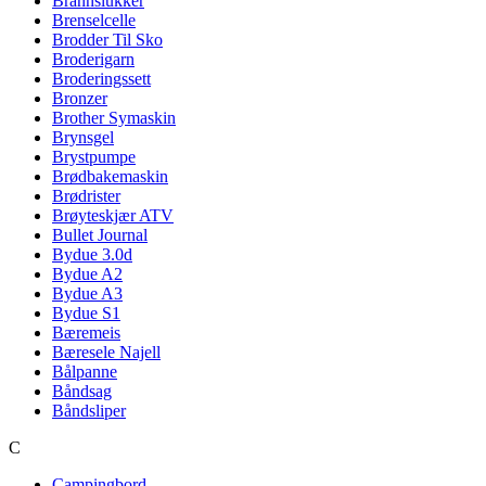
Brannslukker
Brenselcelle
Brodder Til Sko
Broderigarn
Broderingssett
Bronzer
Brother Symaskin
Brynsgel
Brystpumpe
Brødbakemaskin
Brødrister
Brøyteskjær ATV
Bullet Journal
Bydue 3.0d
Bydue A2
Bydue A3
Bydue S1
Bæremeis
Bæresele Najell
Bålpanne
Båndsag
Båndsliper
C
Campingbord