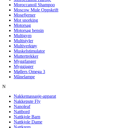
Moroccanoil Shampoo
Moscow Mule Oppskrift
Mosefjerner
Mot snorking
Motorsag
Motorsag bensin
Multigym
Multistyler
Multiverktøy
Muskelstimulator
Muttertrekker
Myggfanger
Myggjager
Møllers Omega 3
Månelampe
N
Nakkemassasje-apparat
Nakkepute Fly
Nanoleaf
Nattbord
Nattkjole Barn
Nattkjole Dame
Nattkrem