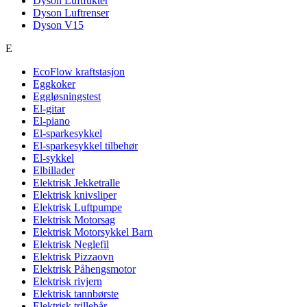
Dyson Luftfukter
Dyson Luftrenser
Dyson V15
E
EcoFlow kraftstasjon
Eggkoker
Eggløsningstest
El-gitar
El-piano
El-sparkesykkel
El-sparkesykkel tilbehør
El-sykkel
Elbillader
Elektrisk Jekketralle
Elektrisk knivsliper
Elektrisk Luftpumpe
Elektrisk Motorsag
Elektrisk Motorsykkel Barn
Elektrisk Neglefil
Elektrisk Pizzaovn
Elektrisk Påhengsmotor
Elektrisk rivjern
Elektrisk tannbørste
Elektrisk trillebår