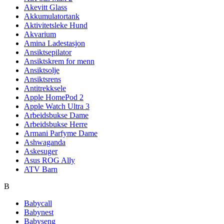
Akevitt Glass
Akkumulatortank
Aktivitetsleke Hund
Akvarium
Amina Ladestasjon
Ansiktsepilator
Ansiktskrem for menn
Ansiktsolje
Ansiktsrens
Antitrekksele
Apple HomePod 2
Apple Watch Ultra 3
Arbeidsbukse Dame
Arbeidsbukse Herre
Armani Parfyme Dame
Ashwaganda
Askesuger
Asus ROG Ally
ATV Barn
B
Babycall
Babynest
Babyseng