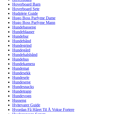
Hoverboard Barn
Hoverboard Sete
Hudpleie Guide
Hugo Boss Parfyme Dame
Hugo Boss Parfyme Mann
Hundebasseng
Hundeblaaser
Hundebur
Hundebånd
Hundegrind
Hundegård
Hundehalsbånd
Hundehus
Hundekamera
Hundemat
Hundesekk
Hundesele
Hundeseng
Hundesnacks
Hundetrapp
Hundevogn
Husseng
Hvitevarer Guide
Hvordan Få Håret Til Å Vokse Fortere