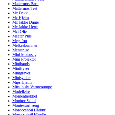
Mattermos Barn
Mattermos Test
Mc Dekk
Mc Hjelm
Mc Jakke Dame
Mc Jakke Herre
Mct Olje
Meater Plus
Megafon
Melkeskummer
Menstruse
Mini Motorsag
Mini Projektor
Minibands
Minifryser
Minigraver
Minisykkel
Mips Hjelm
Mitsubishi Varmepumpe
Modelleire
Momentnokkel
Monitor Stand
Montessori-seng
Moroccanoil Hårkur
Moroccanoil Hårolje