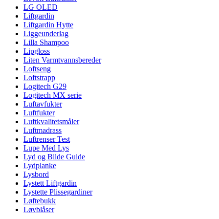
LG OLED
Liftgardin
Liftgardin Hytte
Liggeunderlag
Lilla Shampoo
Lipgloss
Liten Varmtvannsbereder
Loftseng
Loftstrapp
Logitech G29
Logitech MX serie
Luftavfukter
Luftfukter
Luftkvalitetsmåler
Luftmadrass
Luftrenser Test
Lupe Med Lys
Lyd og Bilde Guide
Lydplanke
Lysbord
Lystett Liftgardin
Lystette Plissegardiner
Løftebukk
Løvblåser