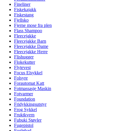
Fineliner
Fiskekajakk
Fiskestang
Fjellsko
Fjerne mose fra plen
Flass Shampoo
Fleecejakke
Fleecejakke Barn
Fleecejakke Dame
Fleecejakke Herre
Flishugger
Flokekutter
Flytevest
Focus Elsykkel
Folsyre
Forautomat Katt
Fotmassasje Maskin
Fotvarmer
Foundation
Fridykkingsutstyr
Frog Sykkel
Fruktkvern
Fubuki Støvler
Fugepistol
Fuglebad