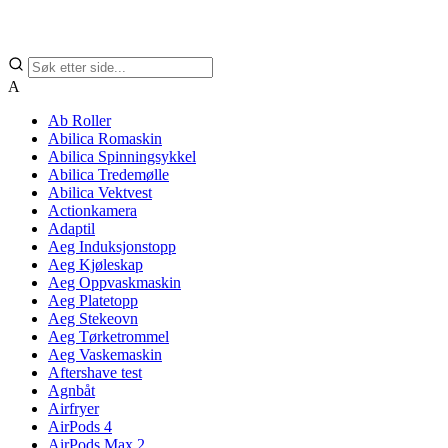
A
Ab Roller
Abilica Romaskin
Abilica Spinningsykkel
Abilica Tredemølle
Abilica Vektvest
Actionkamera
Adaptil
Aeg Induksjonstopp
Aeg Kjøleskap
Aeg Oppvaskmaskin
Aeg Platetopp
Aeg Stekeovn
Aeg Tørketrommel
Aeg Vaskemaskin
Aftershave test
Agnbåt
Airfryer
AirPods 4
AirPods Max 2