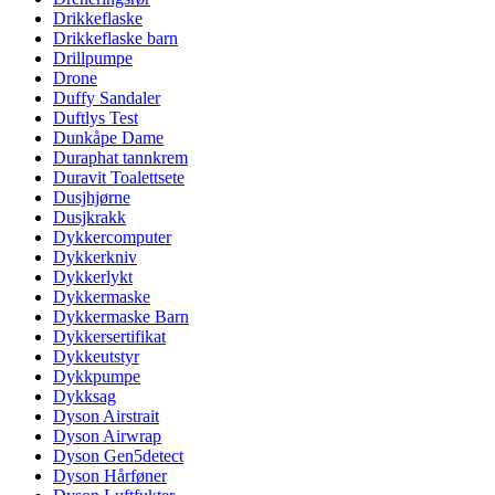
Drikkeflaske
Drikkeflaske barn
Drillpumpe
Drone
Duffy Sandaler
Duftlys Test
Dunkåpe Dame
Duraphat tannkrem
Duravit Toalettsete
Dusjhjørne
Dusjkrakk
Dykkercomputer
Dykkerkniv
Dykkerlykt
Dykkermaske
Dykkermaske Barn
Dykkersertifikat
Dykkeutstyr
Dykkpumpe
Dykksag
Dyson Airstrait
Dyson Airwrap
Dyson Gen5detect
Dyson Hårføner