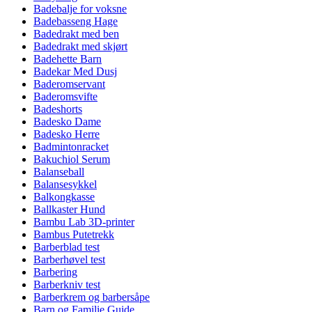
Badebalje for voksne
Badebasseng Hage
Badedrakt med ben
Badedrakt med skjørt
Badehette Barn
Badekar Med Dusj
Baderomservant
Baderomsvifte
Badeshorts
Badesko Dame
Badesko Herre
Badmintonracket
Bakuchiol Serum
Balanseball
Balansesykkel
Balkongkasse
Ballkaster Hund
Bambu Lab 3D-printer
Bambus Putetrekk
Barberblad test
Barberhøvel test
Barbering
Barberkniv test
Barberkrem og barbersåpe
Barn og Familie Guide