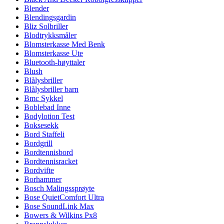
Blender
Blendingsgardin
Bliz Solbriller
Blodtrykksmåler
Blomsterkasse Med Benk
Blomsterkasse Ute
Bluetooth-høyttaler
Blush
Blålysbriller
Blålysbriller barn
Bmc Sykkel
Boblebad Inne
Bodylotion Test
Boksesekk
Bord Staffeli
Bordgrill
Bordtennisbord
Bordtennisracket
Bordvifte
Borhammer
Bosch Malingssprøyte
Bose QuietComfort Ultra
Bose SoundLink Max
Bowers & Wilkins Px8