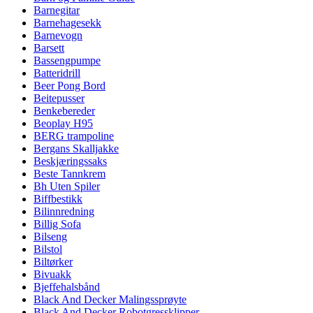
Barnegitar
Barnehagesekk
Barnevogn
Barsett
Bassengpumpe
Batteridrill
Beer Pong Bord
Beitepusser
Benkebereder
Beoplay H95
BERG trampoline
Bergans Skalljakke
Beskjæringssaks
Beste Tannkrem
Bh Uten Spiler
Biffbestikk
Bilinnredning
Billig Sofa
Bilseng
Bilstol
Biltørker
Bivuakk
Bjeffehalsbånd
Black And Decker Malingssprøyte
Black And Decker Robotgressklipper