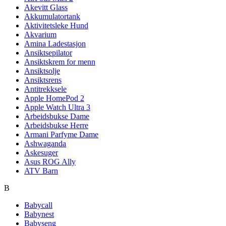
Akevitt Glass
Akkumulatortank
Aktivitetsleke Hund
Akvarium
Amina Ladestasjon
Ansiktsepilator
Ansiktskrem for menn
Ansiktsolje
Ansiktsrens
Antitrekksele
Apple HomePod 2
Apple Watch Ultra 3
Arbeidsbukse Dame
Arbeidsbukse Herre
Armani Parfyme Dame
Ashwaganda
Askesuger
Asus ROG Ally
ATV Barn
B
Babycall
Babynest
Babyseng