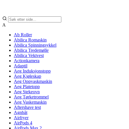
A
Ab Roller
Abilica Romaskin
Abilica Spinningsykkel
Abilica Tredemølle
Abilica Vektvest
Actionkamera
Adaptil
Aeg Induksjonstopp
Aeg Kjøleskap
Aeg Oppvaskmaskin
Aeg Platetopp
Aeg Stekeovn
Aeg Tørketrommel
Aeg Vaskemaskin
Aftershave test
Agnbåt
Airfryer
AirPods 4
AirPods Max 2