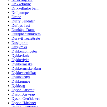
Drikkeflaske
Drikkeflaske barn
Drillpumpe
Drone
Duffy Sandaler
Duftlys Test
Dunkåpe Dame
Duraphat tannkrem
Duravit Toalettsete
Dusjhjørne
Dusjkrakk
Dykkercomputer
Dykkerkniv
Dykkerlykt
Dykkermaske
Dykkermaske Barn
Dykkersertifikat
Dykkeutstyr
Dykkpumpe
Dykksag
Dyson Airstrait
Dyson Airwrap
Dyson Gen5detect
Dyson Hårføner