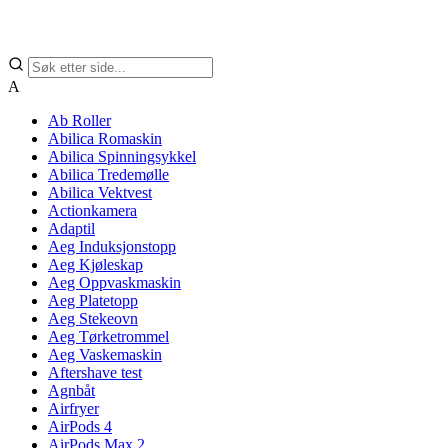
A
Ab Roller
Abilica Romaskin
Abilica Spinningsykkel
Abilica Tredemølle
Abilica Vektvest
Actionkamera
Adaptil
Aeg Induksjonstopp
Aeg Kjøleskap
Aeg Oppvaskmaskin
Aeg Platetopp
Aeg Stekeovn
Aeg Tørketrommel
Aeg Vaskemaskin
Aftershave test
Agnbåt
Airfryer
AirPods 4
AirPods Max 2