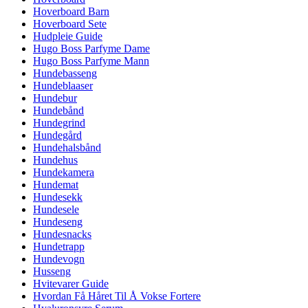
Hoverboard Barn
Hoverboard Sete
Hudpleie Guide
Hugo Boss Parfyme Dame
Hugo Boss Parfyme Mann
Hundebasseng
Hundeblaaser
Hundebur
Hundebånd
Hundegrind
Hundegård
Hundehalsbånd
Hundehus
Hundekamera
Hundemat
Hundesekk
Hundesele
Hundeseng
Hundesnacks
Hundetrapp
Hundevogn
Husseng
Hvitevarer Guide
Hvordan Få Håret Til Å Vokse Fortere