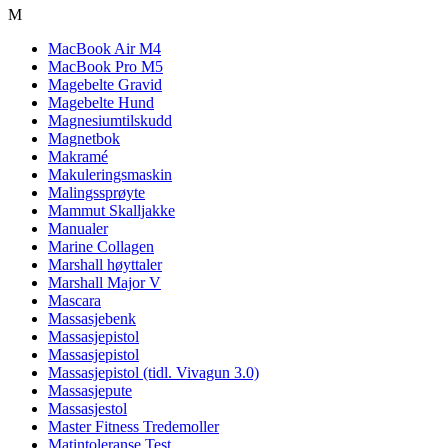
M
MacBook Air M4
MacBook Pro M5
Magebelte Gravid
Magebelte Hund
Magnesiumtilskudd
Magnetbok
Makramé
Makuleringsmaskin
Malingssprøyte
Mammut Skalljakke
Manualer
Marine Collagen
Marshall høyttaler
Marshall Major V
Mascara
Massasjebenk
Massasjepistol
Massasjepistol
Massasjepistol (tidl. Vivagun 3.0)
Massasjepute
Massasjestol
Master Fitness Tredemoller
Matintoleranse Test