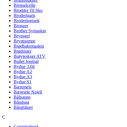
Brannslukker
Brenselcelle
Brodder Til Sko
Broderigarn
Broderingssett
Bronzer
Brother Symaskin
Brynsgel
Brystpumpe
Brødbakemaskin
Brødrister
Brøyteskjær ATV
Bullet Journal
Bydue 3.0d
Bydue A2
Bydue A3
Bydue S1
Bæremeis
Bæresele Najell
Bålpanne
Båndsag
Båndsliper
C
Campingbord