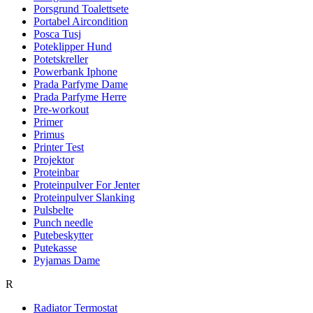
Porsgrund Toalettsete
Portabel Aircondition
Posca Tusj
Poteklipper Hund
Potetskreller
Powerbank Iphone
Prada Parfyme Dame
Prada Parfyme Herre
Pre-workout
Primer
Primus
Printer Test
Projektor
Proteinbar
Proteinpulver For Jenter
Proteinpulver Slanking
Pulsbelte
Punch needle
Putebeskytter
Putekasse
Pyjamas Dame
R
Radiator Termostat