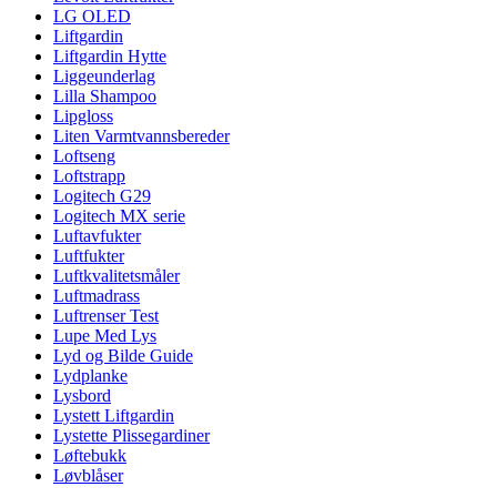
LG OLED
Liftgardin
Liftgardin Hytte
Liggeunderlag
Lilla Shampoo
Lipgloss
Liten Varmtvannsbereder
Loftseng
Loftstrapp
Logitech G29
Logitech MX serie
Luftavfukter
Luftfukter
Luftkvalitetsmåler
Luftmadrass
Luftrenser Test
Lupe Med Lys
Lyd og Bilde Guide
Lydplanke
Lysbord
Lystett Liftgardin
Lystette Plissegardiner
Løftebukk
Løvblåser