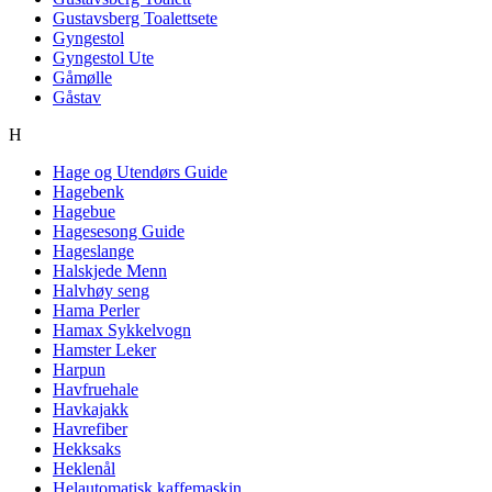
Gustavsberg Toalettsete
Gyngestol
Gyngestol Ute
Gåmølle
Gåstav
H
Hage og Utendørs Guide
Hagebenk
Hagebue
Hagesesong Guide
Hageslange
Halskjede Menn
Halvhøy seng
Hama Perler
Hamax Sykkelvogn
Hamster Leker
Harpun
Havfruehale
Havkajakk
Havrefiber
Hekksaks
Heklenål
Helautomatisk kaffemaskin