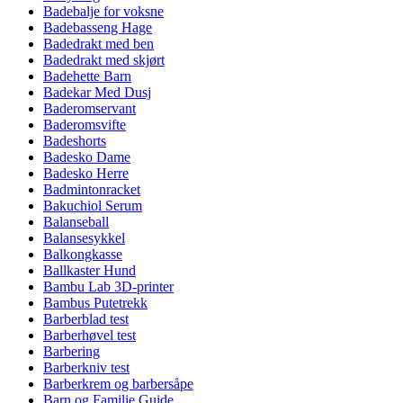
Badebalje for voksne
Badebasseng Hage
Badedrakt med ben
Badedrakt med skjørt
Badehette Barn
Badekar Med Dusj
Baderomservant
Baderomsvifte
Badeshorts
Badesko Dame
Badesko Herre
Badmintonracket
Bakuchiol Serum
Balanseball
Balansesykkel
Balkongkasse
Ballkaster Hund
Bambu Lab 3D-printer
Bambus Putetrekk
Barberblad test
Barberhøvel test
Barbering
Barberkniv test
Barberkrem og barbersåpe
Barn og Familie Guide