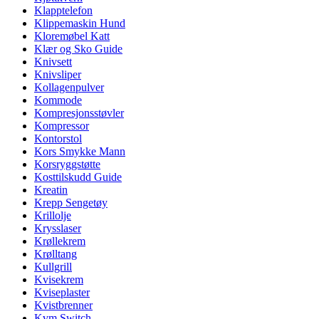
Klapptelefon
Klippemaskin Hund
Kloremøbel Katt
Klær og Sko Guide
Knivsett
Knivsliper
Kollagenpulver
Kommode
Kompresjonsstøvler
Kompressor
Kontorstol
Kors Smykke Mann
Korsryggstøtte
Kosttilskudd Guide
Kreatin
Krepp Sengetøy
Krillolje
Krysslaser
Krøllekrem
Krølltang
Kullgrill
Kvisekrem
Kviseplaster
Kvistbrenner
Kvm Switch