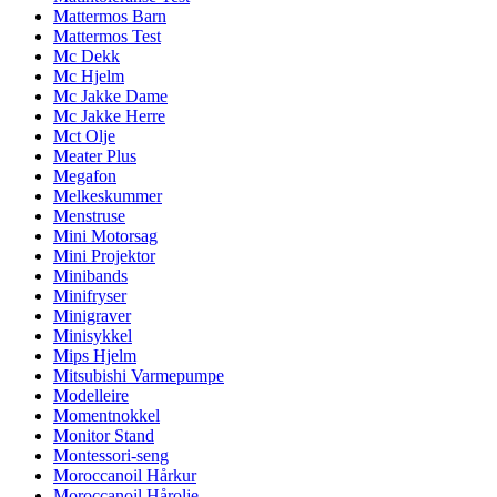
Mattermos Barn
Mattermos Test
Mc Dekk
Mc Hjelm
Mc Jakke Dame
Mc Jakke Herre
Mct Olje
Meater Plus
Megafon
Melkeskummer
Menstruse
Mini Motorsag
Mini Projektor
Minibands
Minifryser
Minigraver
Minisykkel
Mips Hjelm
Mitsubishi Varmepumpe
Modelleire
Momentnokkel
Monitor Stand
Montessori-seng
Moroccanoil Hårkur
Moroccanoil Hårolje