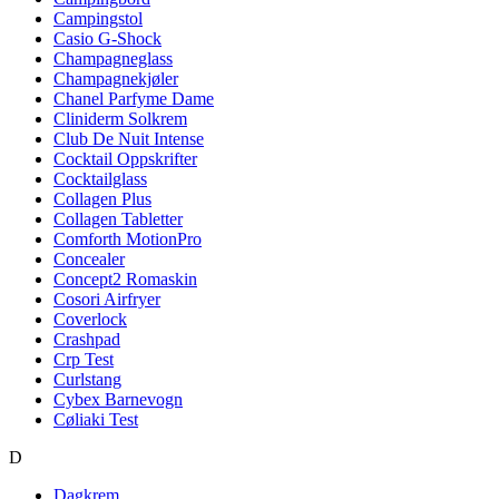
Campingstol
Casio G-Shock
Champagneglass
Champagnekjøler
Chanel Parfyme Dame
Cliniderm Solkrem
Club De Nuit Intense
Cocktail Oppskrifter
Cocktailglass
Collagen Plus
Collagen Tabletter
Comforth MotionPro
Concealer
Concept2 Romaskin
Cosori Airfryer
Coverlock
Crashpad
Crp Test
Curlstang
Cybex Barnevogn
Cøliaki Test
D
Dagkrem