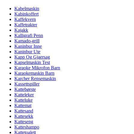
Kabelmaskin
Kabinkoffert
Kaffekvern
Kaffetrakter
Kajakk
Kalligrafi Penn
Kamado-grill
Kaninbur Inne
Kaninbur Ute
Kapp Og Gjaersag
Kapselmaskin Test
Karaoke Mikrofon Barn
Karaokemaskin Barn
Karcher Rensemaskin
Kassettspiller
Kattebørste
Katteleker
Katteluke
Kattemat
Kattesand
Kattesekk
Katteseng
Katteshampo
Kattetoalett