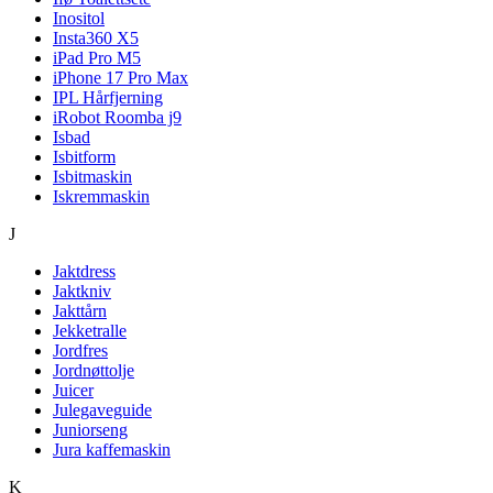
Inositol
Insta360 X5
iPad Pro M5
iPhone 17 Pro Max
IPL Hårfjerning
iRobot Roomba j9
Isbad
Isbitform
Isbitmaskin
Iskremmaskin
J
Jaktdress
Jaktkniv
Jakttårn
Jekketralle
Jordfres
Jordnøttolje
Juicer
Julegaveguide
Juniorseng
Jura kaffemaskin
K