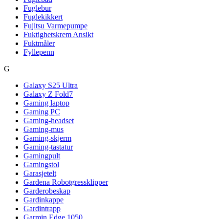
Fuglebur
Fuglekikkert
Fujitsu Varmepumpe
Fuktighetskrem Ansikt
Fuktmåler
Fyllepenn
G
Galaxy S25 Ultra
Galaxy Z Fold7
Gaming laptop
Gaming PC
Gaming-headset
Gaming-mus
Gaming-skjerm
Gaming-tastatur
Gamingpult
Gamingstol
Garasjetelt
Gardena Robotgressklipper
Garderobeskap
Gardinkappe
Gardintrapp
Garmin Edge 1050