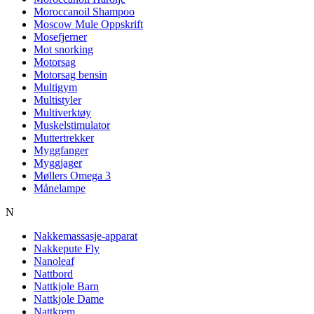
Moroccanoil Shampoo
Moscow Mule Oppskrift
Mosefjerner
Mot snorking
Motorsag
Motorsag bensin
Multigym
Multistyler
Multiverktøy
Muskelstimulator
Muttertrekker
Myggfanger
Myggjager
Møllers Omega 3
Månelampe
N
Nakkemassasje-apparat
Nakkepute Fly
Nanoleaf
Nattbord
Nattkjole Barn
Nattkjole Dame
Nattkrem