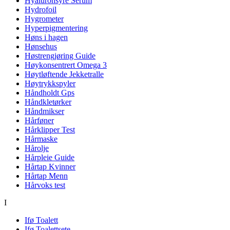
Hyaluronsyre Serum
Hydrofoil
Hygrometer
Hyperpigmentering
Høns i hagen
Hønsehus
Høstrengjøring Guide
Høykonsentrert Omega 3
Høytløftende Jekketralle
Høytrykkspyler
Håndholdt Gps
Håndkletørker
Håndmikser
Hårføner
Hårklipper Test
Hårmaske
Hårolje
Hårpleie Guide
Hårtap Kvinner
Hårtap Menn
Hårvoks test
I
Ifø Toalett
Ifø Toalettsete