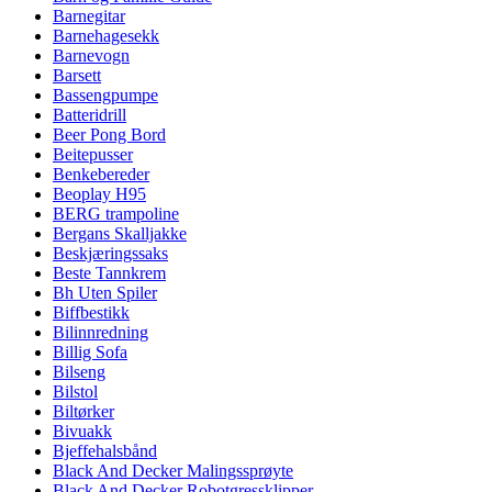
Barnegitar
Barnehagesekk
Barnevogn
Barsett
Bassengpumpe
Batteridrill
Beer Pong Bord
Beitepusser
Benkebereder
Beoplay H95
BERG trampoline
Bergans Skalljakke
Beskjæringssaks
Beste Tannkrem
Bh Uten Spiler
Biffbestikk
Bilinnredning
Billig Sofa
Bilseng
Bilstol
Biltørker
Bivuakk
Bjeffehalsbånd
Black And Decker Malingssprøyte
Black And Decker Robotgressklipper