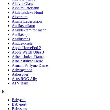
Akevitt Glass
Akkumulatortank
Aktivitetsleke Hund
Akvarium
Amina Ladestasjon
Ansiktsepilator
Ansiktskrem for menn
Ansiktsolje
Ansiktsrens
Antitrekksele
Apple HomePod 2
Apple Watch Ultra 3
Arbeidsbukse Dame
Arbeidsbukse Herre
Armani Parfyme Dame
Ashwaganda
Askesuger
Asus ROG Ally
ATV Barn
B
Babycall
Babynest
Babyseng