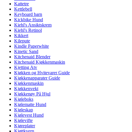
Kattetre
Kettlebell
Keyboard barn
Kickbike Hund
Kiehl's Ansiktskrem
Kiehl's Retinol
Kikkert
Kilepute
Kindle Paperwhite
Kinetic Sand
Kitchenaid Blender
Kitchenaid Kjøkkenmaskin
Kjetting Atv
Kjøkken og Hvitevarer Guide
Kjøkkenapparater Guide
Kjøkkenmaskin
Kjøkkenvekt
Kjøkkenøy På Hjul
Kjøleboks
Kjølematte Hund
Kjøleskap
Kjølevest Hund
Kjølevifte
Kjøreplater
Kjøttkvern