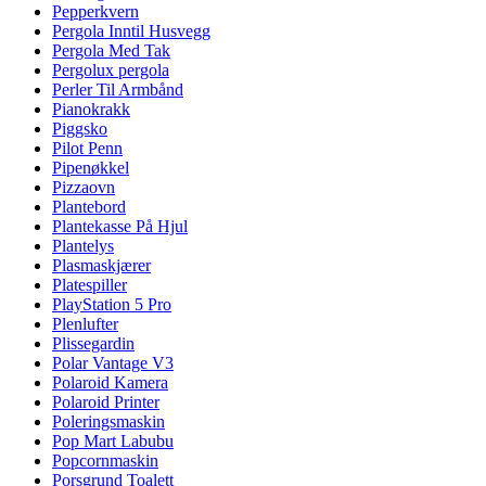
Pepperkvern
Pergola Inntil Husvegg
Pergola Med Tak
Pergolux pergola
Perler Til Armbånd
Pianokrakk
Piggsko
Pilot Penn
Pipenøkkel
Pizzaovn
Plantebord
Plantekasse På Hjul
Plantelys
Plasmaskjærer
Platespiller
PlayStation 5 Pro
Plenlufter
Plissegardin
Polar Vantage V3
Polaroid Kamera
Polaroid Printer
Poleringsmaskin
Pop Mart Labubu
Popcornmaskin
Porsgrund Toalett