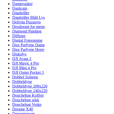
Dampvasker
Dashcam
Databriller
Databriller Blått Lys
Delivita Pizzaovn
Deodorant for menn
Diamond Painting
Diffuser
Digital Fotoramme
Dior Parfyme Dame
Dior Parfyme Herre
Diskolys
DJI Avata 2
DJI Mavic 4 Pro
DJI Mini 4 Pro
DJI Osmo Pocket 3
Dobbel Solseng
Dobbeldyne
Dobbeldyne 200x220
Dobbeldyne 240x220
Douchebag Koffert
Douchebag sekk
Douchebag Veske
Dreame X40
Dreneringsrør