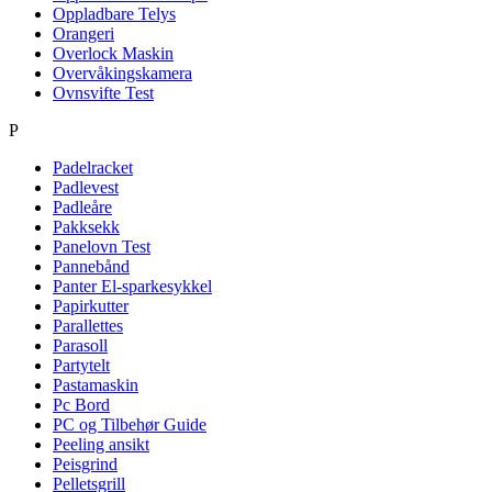
Oppladbare Telys
Orangeri
Overlock Maskin
Overvåkingskamera
Ovnsvifte Test
P
Padelracket
Padlevest
Padleåre
Pakksekk
Panelovn Test
Pannebånd
Panter El-sparkesykkel
Papirkutter
Parallettes
Parasoll
Partytelt
Pastamaskin
Pc Bord
PC og Tilbehør Guide
Peeling ansikt
Peisgrind
Pelletsgrill