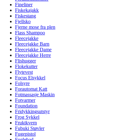
Fineliner
Fiskekajakk
Fiskestang
Fjellsko
Fjerne mose fra plen
Flass Shampoo
Fleecejakke
Fleecejakke Barn
Fleecejakke Dame
Fleecejakke Herre
Flishugger
Flokekutter
Flytevest
Focus Elsykkel
Folsyre
Forautomat Katt
Fotmassasje Maskin
Fotvarmer
Foundation
Fridykkingsutstyr
Frog Sykkel
Fruktkvern
Fubuki Støvler
Fugepistol
Fuglebad