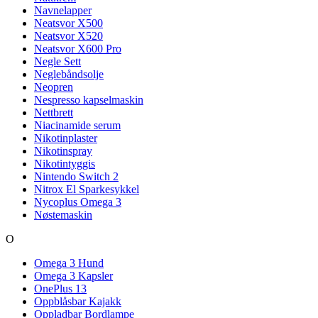
Navnelapper
Neatsvor X500
Neatsvor X520
Neatsvor X600 Pro
Negle Sett
Neglebåndsolje
Neopren
Nespresso kapselmaskin
Nettbrett
Niacinamide serum
Nikotinplaster
Nikotinspray
Nikotintyggis
Nintendo Switch 2
Nitrox El Sparkesykkel
Nycoplus Omega 3
Nøstemaskin
O
Omega 3 Hund
Omega 3 Kapsler
OnePlus 13
Oppblåsbar Kajakk
Oppladbar Bordlampe