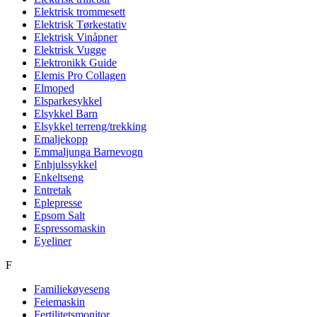
Elektrisk trommesett
Elektrisk Tørkestativ
Elektrisk Vinåpner
Elektrisk Vugge
Elektronikk Guide
Elemis Pro Collagen
Elmoped
Elsparkesykkel
Elsykkel Barn
Elsykkel terreng/trekking
Emaljekopp
Emmaljunga Barnevogn
Enhjulssykkel
Enkeltseng
Entretak
Eplepresse
Epsom Salt
Espressomaskin
Eyeliner
F
Familiekøyeseng
Feiemaskin
Fertilitetsmonitor