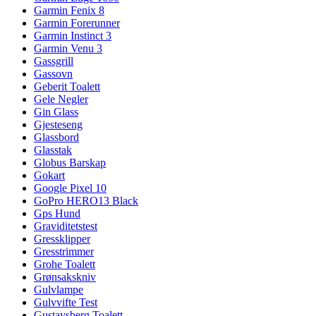
Garmin Fenix 8
Garmin Forerunner
Garmin Instinct 3
Garmin Venu 3
Gassgrill
Gassovn
Geberit Toalett
Gele Negler
Gin Glass
Gjesteseng
Glassbord
Glasstak
Globus Barskap
Gokart
Google Pixel 10
GoPro HERO13 Black
Gps Hund
Graviditetstest
Gressklipper
Gresstrimmer
Grohe Toalett
Grønsakskniv
Gulvlampe
Gulvvifte Test
Gustavsberg Toalett