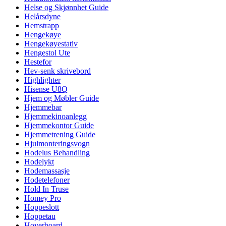
Helse og Skjønnhet Guide
Helårsdyne
Hemstrapp
Hengekøye
Hengekøyestativ
Hengestol Ute
Hestefor
Hev-senk skrivebord
Highlighter
Hisense U8Q
Hjem og Møbler Guide
Hjemmebar
Hjemmekinoanlegg
Hjemmekontor Guide
Hjemmetrening Guide
Hjulmonteringsvogn
Hodelus Behandling
Hodelykt
Hodemassasje
Hodetelefoner
Hold In Truse
Homey Pro
Hoppeslott
Hoppetau
Hoverboard