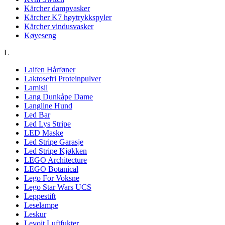
Kärcher dampvasker
Kärcher K7 høytrykkspyler
Kärcher vindusvasker
Køyeseng
L
Laifen Hårføner
Laktosefri Proteinpulver
Lamisil
Lang Dunkåpe Dame
Langline Hund
Led Bar
Led Lys Stripe
LED Maske
Led Stripe Garasje
Led Stripe Kjøkken
LEGO Architecture
LEGO Botanical
Lego For Voksne
Lego Star Wars UCS
Leppestift
Leselampe
Leskur
Levoit Luftfukter