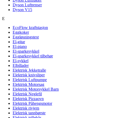
Dyson Luftfukter
Dyson Luftrenser
Dyson V15
E
EcoFlow kraftstasjon
Eggkoker
Eggløsningstest
El-gitar
El-piano
El-sparkesykkel
El-sparkesykkel tilbehør
El-sykkel
Elbillader
Elektrisk Jekketralle
Elektrisk knivsliper
Elektrisk Luftpumpe
Elektrisk Motorsag
Elektrisk Motorsykkel Barn
Elektrisk Neglefil
Elektrisk Pizzaovn
Elektrisk Påhengsmotor
Elektrisk rivjern
Elektrisk tannbørste
Elektrisk trillebår