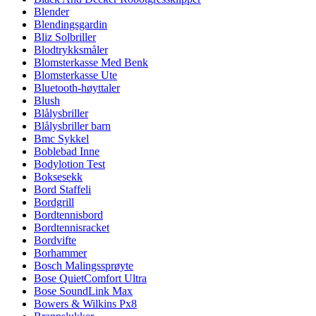
Blender
Blendingsgardin
Bliz Solbriller
Blodtrykksmåler
Blomsterkasse Med Benk
Blomsterkasse Ute
Bluetooth-høyttaler
Blush
Blålysbriller
Blålysbriller barn
Bmc Sykkel
Boblebad Inne
Bodylotion Test
Boksesekk
Bord Staffeli
Bordgrill
Bordtennisbord
Bordtennisracket
Bordvifte
Borhammer
Bosch Malingssprøyte
Bose QuietComfort Ultra
Bose SoundLink Max
Bowers & Wilkins Px8