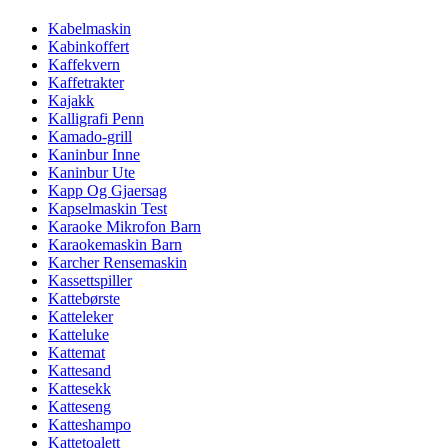
Kabelmaskin
Kabinkoffert
Kaffekvern
Kaffetrakter
Kajakk
Kalligrafi Penn
Kamado-grill
Kaninbur Inne
Kaninbur Ute
Kapp Og Gjaersag
Kapselmaskin Test
Karaoke Mikrofon Barn
Karaokemaskin Barn
Karcher Rensemaskin
Kassettspiller
Kattebørste
Katteleker
Katteluke
Kattemat
Kattesand
Kattesekk
Katteseng
Katteshampo
Kattetoalett