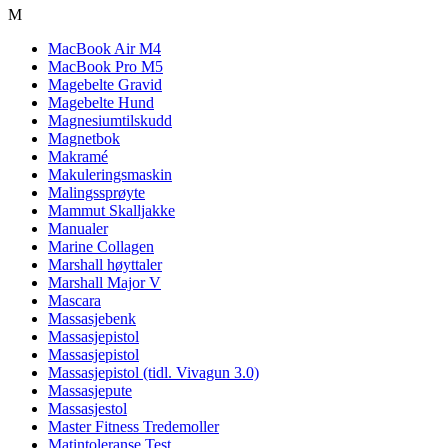
M
MacBook Air M4
MacBook Pro M5
Magebelte Gravid
Magebelte Hund
Magnesiumtilskudd
Magnetbok
Makramé
Makuleringsmaskin
Malingssprøyte
Mammut Skalljakke
Manualer
Marine Collagen
Marshall høyttaler
Marshall Major V
Mascara
Massasjebenk
Massasjepistol
Massasjepistol
Massasjepistol (tidl. Vivagun 3.0)
Massasjepute
Massasjestol
Master Fitness Tredemoller
Matintoleranse Test