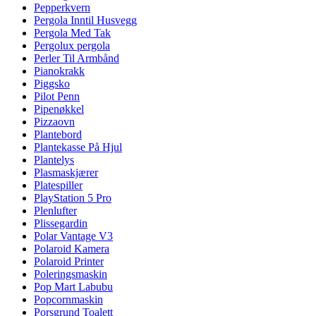
Pepperkvern
Pergola Inntil Husvegg
Pergola Med Tak
Pergolux pergola
Perler Til Armbånd
Pianokrakk
Piggsko
Pilot Penn
Pipenøkkel
Pizzaovn
Plantebord
Plantekasse På Hjul
Plantelys
Plasmaskjærer
Platespiller
PlayStation 5 Pro
Plenlufter
Plissegardin
Polar Vantage V3
Polaroid Kamera
Polaroid Printer
Poleringsmaskin
Pop Mart Labubu
Popcornmaskin
Porsgrund Toalett