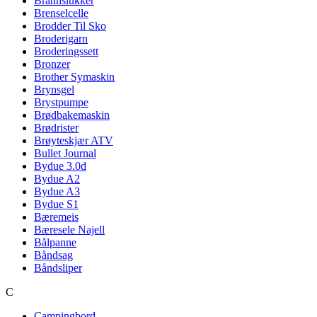
Brannslukker
Brenselcelle
Brodder Til Sko
Broderigarn
Broderingssett
Bronzer
Brother Symaskin
Brynsgel
Brystpumpe
Brødbakemaskin
Brødrister
Brøyteskjær ATV
Bullet Journal
Bydue 3.0d
Bydue A2
Bydue A3
Bydue S1
Bæremeis
Bæresele Najell
Bålpanne
Båndsag
Båndsliper
C
Campingbord