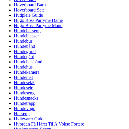
Hoverboard Barn
Hoverboard Sete
Hudpleie Guide
Hugo Boss Parfyme Dame
Hugo Boss Parfyme Mann
Hundebasseng
Hundeblaaser
Hundebur
Hundebånd
Hundegrind
Hundegård
Hundehalsbånd
Hundehus
Hundekamera
Hundemat
Hundesekk
Hundesele
Hundeseng
Hundesnacks
Hundetrapp
Hundevogn
Husseng
Hvitevarer Guide
Hvordan Få Håret Til Å Vokse Fortere