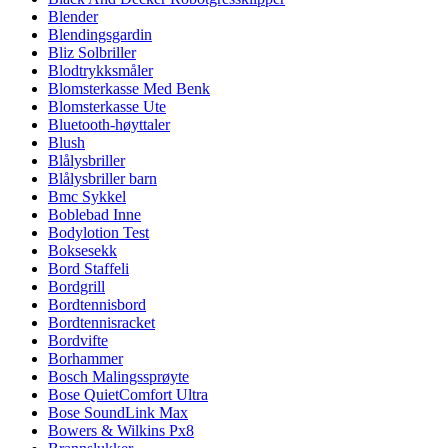
Blender
Blendingsgardin
Bliz Solbriller
Blodtrykksmåler
Blomsterkasse Med Benk
Blomsterkasse Ute
Bluetooth-høyttaler
Blush
Blålysbriller
Blålysbriller barn
Bmc Sykkel
Boblebad Inne
Bodylotion Test
Boksesekk
Bord Staffeli
Bordgrill
Bordtennisbord
Bordtennisracket
Bordvifte
Borhammer
Bosch Malingssprøyte
Bose QuietComfort Ultra
Bose SoundLink Max
Bowers & Wilkins Px8