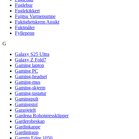
Fuglebur
Fuglekikkert
Fujitsu Varmepumpe
Fuktighetskrem Ansikt
Fuktmåler
Fyllepenn
G
Galaxy S25 Ultra
Galaxy Z Fold7
Gaming laptop
Gaming PC
Gaming-headset
Gaming-mus
Gaming-skjerm
Gaming-tastatur
Gamingpult
Gamingstol
Garasjetelt
Gardena Robotgressklipper
Garderobeskap
Gardinkappe
Gardintrapp
Garmin Edge 1050