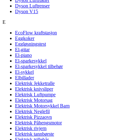
Dyson Luftfukter
Dyson Luftrenser
Dyson V15
E
EcoFlow kraftstasjon
Eggkoker
Eggløsningstest
El-gitar
El-piano
El-sparkesykkel
El-sparkesykkel tilbehør
El-sykkel
Elbillader
Elektrisk Jekketralle
Elektrisk knivsliper
Elektrisk Luftpumpe
Elektrisk Motorsag
Elektrisk Motorsykkel Barn
Elektrisk Neglefil
Elektrisk Pizzaovn
Elektrisk Påhengsmotor
Elektrisk rivjern
Elektrisk tannbørste
Elektrisk trillebår