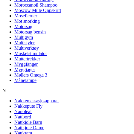
Moroccanoil Shampoo
Moscow Mule Oppskrift
Mosefjerner
Mot snorking
Motorsag
Motorsag bensin
Multigym
Multistyler
Multiverktøy
Muskelstimulator
Muttertrekker
Myggfanger
Myggjager
Møllers Omega 3
Månelampe
N
Nakkemassasje-apparat
Nakkepute Fly
Nanoleaf
Nattbord
Nattkjole Barn
Nattkjole Dame
Nattkrem