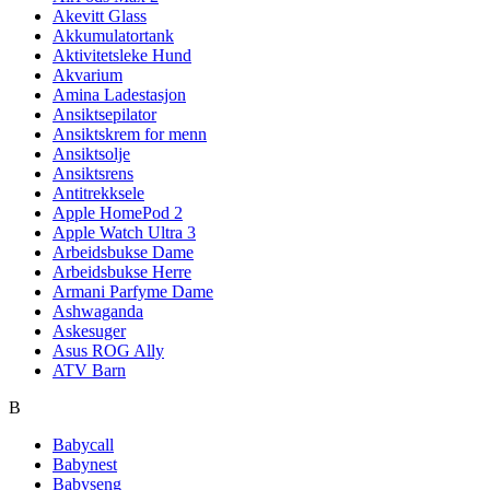
Akevitt Glass
Akkumulatortank
Aktivitetsleke Hund
Akvarium
Amina Ladestasjon
Ansiktsepilator
Ansiktskrem for menn
Ansiktsolje
Ansiktsrens
Antitrekksele
Apple HomePod 2
Apple Watch Ultra 3
Arbeidsbukse Dame
Arbeidsbukse Herre
Armani Parfyme Dame
Ashwaganda
Askesuger
Asus ROG Ally
ATV Barn
B
Babycall
Babynest
Babyseng