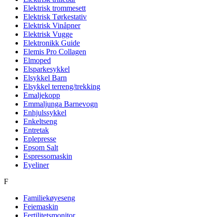
Elektrisk trommesett
Elektrisk Tørkestativ
Elektrisk Vinåpner
Elektrisk Vugge
Elektronikk Guide
Elemis Pro Collagen
Elmoped
Elsparkesykkel
Elsykkel Barn
Elsykkel terreng/trekking
Emaljekopp
Emmaljunga Barnevogn
Enhjulssykkel
Enkeltseng
Entretak
Eplepresse
Epsom Salt
Espressomaskin
Eyeliner
F
Familiekøyeseng
Feiemaskin
Fertilitetsmonitor