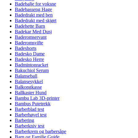
Badebalje for voksne
Badebasseng Hage
Badedrakt med ben
Badedrakt med skjørt
Badehette Barn
Badekar Med Dusj
Baderomservant
Baderomsvifte
Badeshorts
Badesko Dame
Badesko Herre
Badmintonracket
Bakuchiol Serum
Balanseball
Balansesykkel
Balkongkasse
Ballkaster Hund
Bambu Lab 3D-printer
Bambus Putetrekk
Barberblad test
Barberhøvel test
Barbering
Barberkniv test
Barberkrem og barbersåpe
Barn og Familie Guide