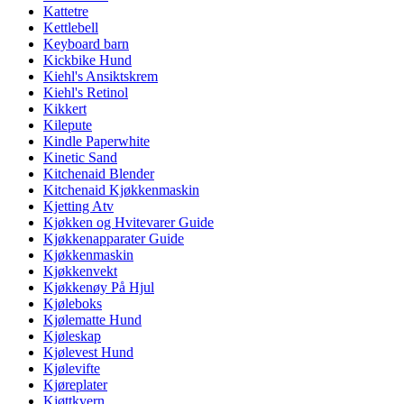
Kattetre
Kettlebell
Keyboard barn
Kickbike Hund
Kiehl's Ansiktskrem
Kiehl's Retinol
Kikkert
Kilepute
Kindle Paperwhite
Kinetic Sand
Kitchenaid Blender
Kitchenaid Kjøkkenmaskin
Kjetting Atv
Kjøkken og Hvitevarer Guide
Kjøkkenapparater Guide
Kjøkkenmaskin
Kjøkkenvekt
Kjøkkenøy På Hjul
Kjøleboks
Kjølematte Hund
Kjøleskap
Kjølevest Hund
Kjølevifte
Kjøreplater
Kjøttkvern