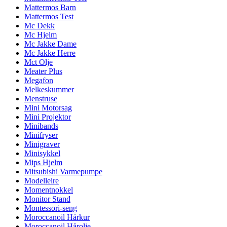
Mattermos Barn
Mattermos Test
Mc Dekk
Mc Hjelm
Mc Jakke Dame
Mc Jakke Herre
Mct Olje
Meater Plus
Megafon
Melkeskummer
Menstruse
Mini Motorsag
Mini Projektor
Minibands
Minifryser
Minigraver
Minisykkel
Mips Hjelm
Mitsubishi Varmepumpe
Modelleire
Momentnokkel
Monitor Stand
Montessori-seng
Moroccanoil Hårkur
Moroccanoil Hårolje