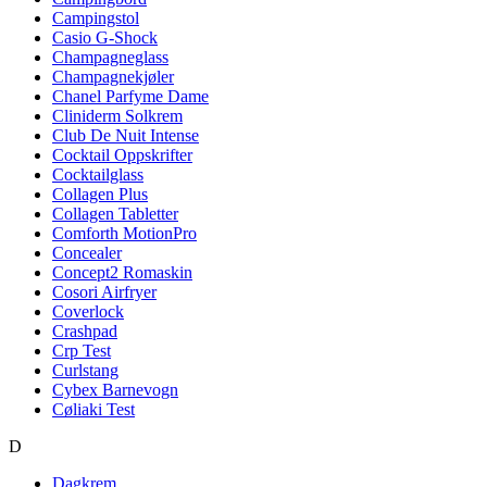
Campingstol
Casio G-Shock
Champagneglass
Champagnekjøler
Chanel Parfyme Dame
Cliniderm Solkrem
Club De Nuit Intense
Cocktail Oppskrifter
Cocktailglass
Collagen Plus
Collagen Tabletter
Comforth MotionPro
Concealer
Concept2 Romaskin
Cosori Airfryer
Coverlock
Crashpad
Crp Test
Curlstang
Cybex Barnevogn
Cøliaki Test
D
Dagkrem