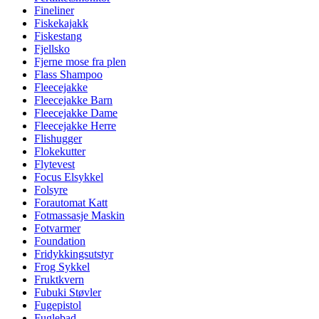
Fineliner
Fiskekajakk
Fiskestang
Fjellsko
Fjerne mose fra plen
Flass Shampoo
Fleecejakke
Fleecejakke Barn
Fleecejakke Dame
Fleecejakke Herre
Flishugger
Flokekutter
Flytevest
Focus Elsykkel
Folsyre
Forautomat Katt
Fotmassasje Maskin
Fotvarmer
Foundation
Fridykkingsutstyr
Frog Sykkel
Fruktkvern
Fubuki Støvler
Fugepistol
Fuglebad