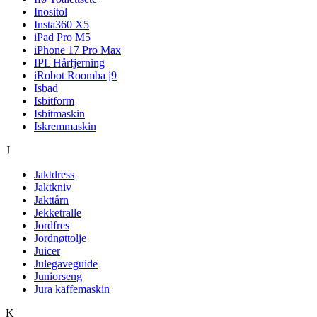
Inositol
Insta360 X5
iPad Pro M5
iPhone 17 Pro Max
IPL Hårfjerning
iRobot Roomba j9
Isbad
Isbitform
Isbitmaskin
Iskremmaskin
J
Jaktdress
Jaktkniv
Jakttårn
Jekketralle
Jordfres
Jordnøttolje
Juicer
Julegaveguide
Juniorseng
Jura kaffemaskin
K