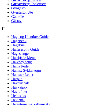
Gustavsberg Toalettsete
Gyngestol
Gyngestol Ute
Gåmølle
Gåstav
H
Hage og Utendørs Guide
Hagebenk
Hagebue
Hagesesong Guide
Hageslange
Halskjede Menn
Halvhøy seng
Hama Perler
Hamax Sykkelvogn
Hamster Leker
Harpun
Havfruehale
Havkajakk
Havrefiber
Hekksaks
Heklenål
Helautomatisk kaffemaskin