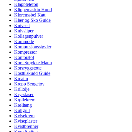
Klapptelefon
Klippemaskin Hund
Kloremøbel Katt
Klær og Sko Guide
Knivsett
Knivsliper
Kollagenpulver
Kommode
Kompresjonsstøvler
Kompressor
Kontorstol
Kors Smykke Mann
Korsryggstøtte
Kosttilskudd Guide
Kreatin
Krepp Sengetøy
Krillolje
Krysslaser
Krøllekrem
Krølltang
Kullgrill
Kvisekrem
Kviseplaster
Kvistbrenner
Kvm Switch