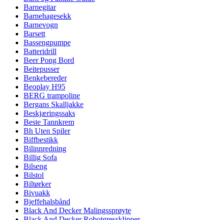
Barnegitar
Barnehagesekk
Barnevogn
Barsett
Bassengpumpe
Batteridrill
Beer Pong Bord
Beitepusser
Benkebereder
Beoplay H95
BERG trampoline
Bergans Skalljakke
Beskjæringssaks
Beste Tannkrem
Bh Uten Spiler
Biffbestikk
Bilinnredning
Billig Sofa
Bilseng
Bilstol
Biltørker
Bivuakk
Bjeffehalsbånd
Black And Decker Malingssprøyte
Black And Decker Robotgressklipper