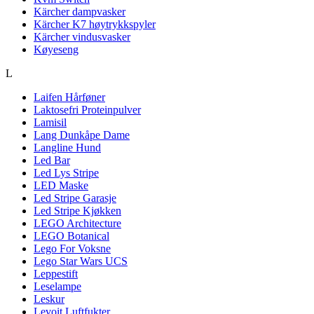
Kärcher dampvasker
Kärcher K7 høytrykkspyler
Kärcher vindusvasker
Køyeseng
L
Laifen Hårføner
Laktosefri Proteinpulver
Lamisil
Lang Dunkåpe Dame
Langline Hund
Led Bar
Led Lys Stripe
LED Maske
Led Stripe Garasje
Led Stripe Kjøkken
LEGO Architecture
LEGO Botanical
Lego For Voksne
Lego Star Wars UCS
Leppestift
Leselampe
Leskur
Levoit Luftfukter