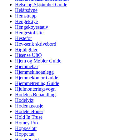
Helse og Skjønnhet Guide
Helårsdyne
Hemstrapp
Hengekøye
Hengekøyestativ
Hengestol Ute
Hestefor
Hev-senk skrivebord
Highlighter
Hisense U8Q
Hjem og Møbler Guide
Hjemmebar
Hjemmekinoanlegg
Hjemmekontor Guide
Hjemmetrening Guide
Hjulmonteringsvogn
Hodelus Behandling
Hodelykt
Hodemassasje
Hodetelefoner
Hold In Truse
Homey Pro
Hoppeslott
Hoppetau
Hoverboard