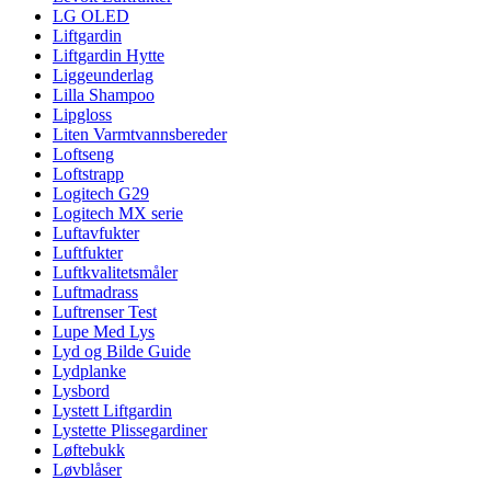
LG OLED
Liftgardin
Liftgardin Hytte
Liggeunderlag
Lilla Shampoo
Lipgloss
Liten Varmtvannsbereder
Loftseng
Loftstrapp
Logitech G29
Logitech MX serie
Luftavfukter
Luftfukter
Luftkvalitetsmåler
Luftmadrass
Luftrenser Test
Lupe Med Lys
Lyd og Bilde Guide
Lydplanke
Lysbord
Lystett Liftgardin
Lystette Plissegardiner
Løftebukk
Løvblåser