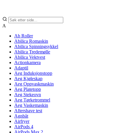
A
Ab Roller
Abilica Romaskin
Abilica Spinningsykkel
Abilica Tredemølle
Abilica Vektvest
Actionkamera
Adaptil
Aeg Induksjonstopp
Aeg Kjøleskap
Aeg Oppvaskmaskin
Aeg Platetopp
Aeg Stekeovn
Aeg Tørketrommel
Aeg Vaskemaskin
Aftershave test
Agnbåt
Airfryer
AirPods 4
AirPods Max 2