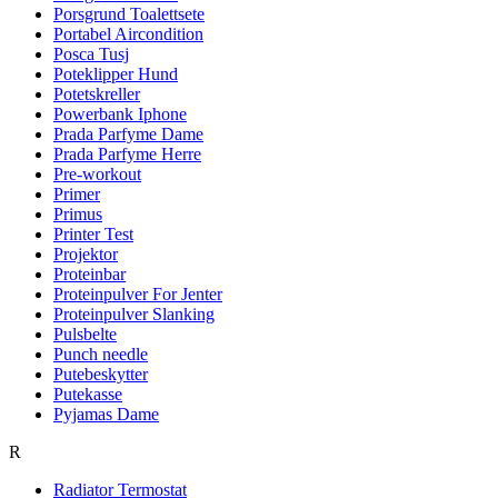
Porsgrund Toalettsete
Portabel Aircondition
Posca Tusj
Poteklipper Hund
Potetskreller
Powerbank Iphone
Prada Parfyme Dame
Prada Parfyme Herre
Pre-workout
Primer
Primus
Printer Test
Projektor
Proteinbar
Proteinpulver For Jenter
Proteinpulver Slanking
Pulsbelte
Punch needle
Putebeskytter
Putekasse
Pyjamas Dame
R
Radiator Termostat