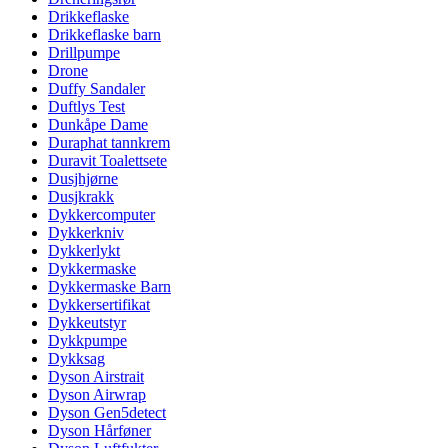
Drikkeflaske
Drikkeflaske barn
Drillpumpe
Drone
Duffy Sandaler
Duftlys Test
Dunkåpe Dame
Duraphat tannkrem
Duravit Toalettsete
Dusjhjørne
Dusjkrakk
Dykkercomputer
Dykkerkniv
Dykkerlykt
Dykkermaske
Dykkermaske Barn
Dykkersertifikat
Dykkeutstyr
Dykkpumpe
Dykksag
Dyson Airstrait
Dyson Airwrap
Dyson Gen5detect
Dyson Hårføner