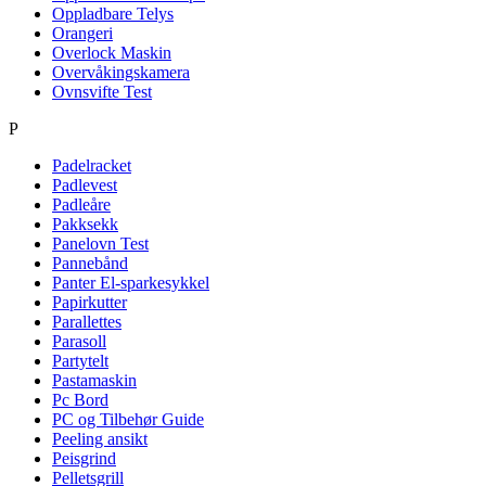
Oppladbare Telys
Orangeri
Overlock Maskin
Overvåkingskamera
Ovnsvifte Test
P
Padelracket
Padlevest
Padleåre
Pakksekk
Panelovn Test
Pannebånd
Panter El-sparkesykkel
Papirkutter
Parallettes
Parasoll
Partytelt
Pastamaskin
Pc Bord
PC og Tilbehør Guide
Peeling ansikt
Peisgrind
Pelletsgrill