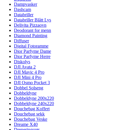
Dampvasker
Dashcam
Databriller
Databriller Blått Lys
Delivita Pizzaovn
Deodorant for menn
Diamond Painting
Diffuser
Digital Fotoramme
Dior Parfyme Dame
Dior Parfyme Herre
Diskolys
DJI Avata 2
DJI Mavic 4 Pro
DJI Mini 4 Pro
DJI Osmo Pocket 3
Dobbel Solseng
Dobbeldyne
Dobbeldyne 200x220
Dobbeldyne 240x220
Douchebag Koffert
Douchebag sekk
Douchebag Veske
Dreame X40
Dreneringsrør