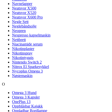
Navnelapper
Neatsvor X500
Neatsvor X520
Neatsvor X600 Pro
Negle Sett
Neglebåndsolje
Neopren
Nespresso kapselmaskin
Nettbrett
Niacinamide serum
Nikotinplaster
Nikotinspray
Nikotintyggis
Nintendo Switch 2
Nitrox El Sparkesykkel
Nycoplus Omega 3
Nøstemaskin
O
Omega 3 Hund
Omega 3 Kapsler
OnePlus 13
Oppblåsbar Kajakk
Oppladbar Bordlampe