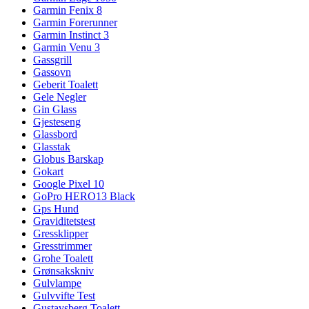
Garmin Fenix 8
Garmin Forerunner
Garmin Instinct 3
Garmin Venu 3
Gassgrill
Gassovn
Geberit Toalett
Gele Negler
Gin Glass
Gjesteseng
Glassbord
Glasstak
Globus Barskap
Gokart
Google Pixel 10
GoPro HERO13 Black
Gps Hund
Graviditetstest
Gressklipper
Gresstrimmer
Grohe Toalett
Grønsakskniv
Gulvlampe
Gulvvifte Test
Gustavsberg Toalett