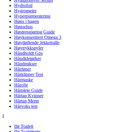
Hyaluronsyre Serum
Hydrofoil
Hygrometer
Hyperpigmentering
Høns i hagen
Hønsehus
Høstrengjøring Guide
Høykonsentrert Omega 3
Høytløftende Jekketralle
Høytrykkspyler
Håndholdt Gps
Håndkletørker
Håndmikser
Hårføner
Hårklipper Test
Hårmaske
Hårolje
Hårpleie Guide
Hårtap Kvinner
Hårtap Menn
Hårvoks test
I
Ifø Toalett
Ifø Toalettsete