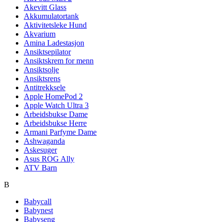
Akevitt Glass
Akkumulatortank
Aktivitetsleke Hund
Akvarium
Amina Ladestasjon
Ansiktsepilator
Ansiktskrem for menn
Ansiktsolje
Ansiktsrens
Antitrekksele
Apple HomePod 2
Apple Watch Ultra 3
Arbeidsbukse Dame
Arbeidsbukse Herre
Armani Parfyme Dame
Ashwaganda
Askesuger
Asus ROG Ally
ATV Barn
B
Babycall
Babynest
Babyseng