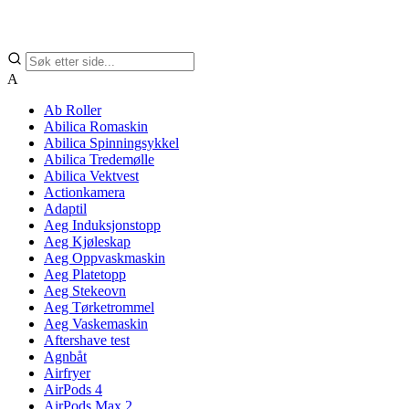
A
Ab Roller
Abilica Romaskin
Abilica Spinningsykkel
Abilica Tredemølle
Abilica Vektvest
Actionkamera
Adaptil
Aeg Induksjonstopp
Aeg Kjøleskap
Aeg Oppvaskmaskin
Aeg Platetopp
Aeg Stekeovn
Aeg Tørketrommel
Aeg Vaskemaskin
Aftershave test
Agnbåt
Airfryer
AirPods 4
AirPods Max 2