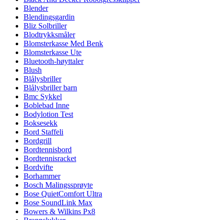
Blender
Blendingsgardin
Bliz Solbriller
Blodtrykksmåler
Blomsterkasse Med Benk
Blomsterkasse Ute
Bluetooth-høyttaler
Blush
Blålysbriller
Blålysbriller barn
Bmc Sykkel
Boblebad Inne
Bodylotion Test
Boksesekk
Bord Staffeli
Bordgrill
Bordtennisbord
Bordtennisracket
Bordvifte
Borhammer
Bosch Malingssprøyte
Bose QuietComfort Ultra
Bose SoundLink Max
Bowers & Wilkins Px8