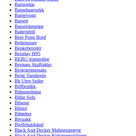
Barnegitar
Barnehagesekk
Barnevogn
Barsett
Bassengpumpe
Batteridrill
Beer Pong Bord
Beitepusser
Benkebereder
Beoplay H95
BERG trampoline
Bergans Skalljakke
Beskjæringssaks
Beste Tannkrem
Bh Uten Spiler
Biffbestikk
Bilinnredning
Billig Sofa
Bilseng
Bilstol
Biltørker
Bivuakk
Bjeffehalsbånd
Black And Decker Malingssprøyte
Black And Decker Robotgressklipper