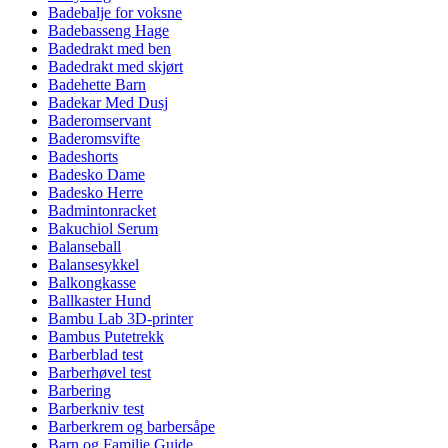
Badebalje for voksne
Badebasseng Hage
Badedrakt med ben
Badedrakt med skjørt
Badehette Barn
Badekar Med Dusj
Baderomservant
Baderomsvifte
Badeshorts
Badesko Dame
Badesko Herre
Badmintonracket
Bakuchiol Serum
Balanseball
Balansesykkel
Balkongkasse
Ballkaster Hund
Bambu Lab 3D-printer
Bambus Putetrekk
Barberblad test
Barberhøvel test
Barbering
Barberkniv test
Barberkrem og barbersåpe
Barn og Familie Guide