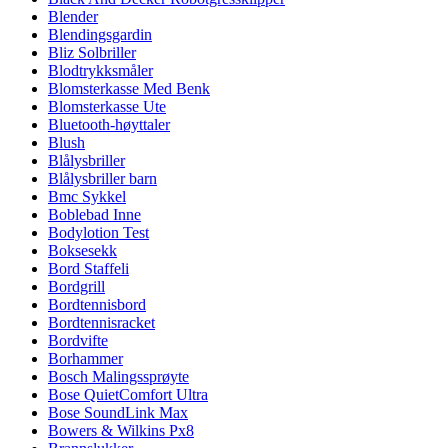
Blender
Blendingsgardin
Bliz Solbriller
Blodtrykksmåler
Blomsterkasse Med Benk
Blomsterkasse Ute
Bluetooth-høyttaler
Blush
Blålysbriller
Blålysbriller barn
Bmc Sykkel
Boblebad Inne
Bodylotion Test
Boksesekk
Bord Staffeli
Bordgrill
Bordtennisbord
Bordtennisracket
Bordvifte
Borhammer
Bosch Malingssprøyte
Bose QuietComfort Ultra
Bose SoundLink Max
Bowers & Wilkins Px8