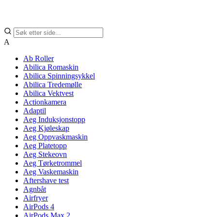
A
Ab Roller
Abilica Romaskin
Abilica Spinningsykkel
Abilica Tredemølle
Abilica Vektvest
Actionkamera
Adaptil
Aeg Induksjonstopp
Aeg Kjøleskap
Aeg Oppvaskmaskin
Aeg Platetopp
Aeg Stekeovn
Aeg Tørketrommel
Aeg Vaskemaskin
Aftershave test
Agnbåt
Airfryer
AirPods 4
AirPods Max 2