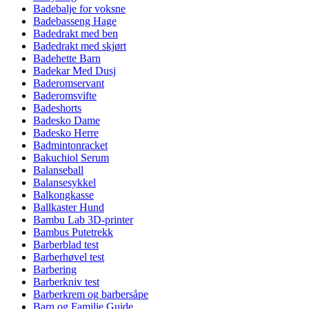
Badebalje for voksne
Badebasseng Hage
Badedrakt med ben
Badedrakt med skjørt
Badehette Barn
Badekar Med Dusj
Baderomservant
Baderomsvifte
Badeshorts
Badesko Dame
Badesko Herre
Badmintonracket
Bakuchiol Serum
Balanseball
Balansesykkel
Balkongkasse
Ballkaster Hund
Bambu Lab 3D-printer
Bambus Putetrekk
Barberblad test
Barberhøvel test
Barbering
Barberkniv test
Barberkrem og barbersåpe
Barn og Familie Guide