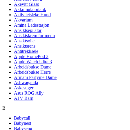
Akevitt Glass
Akkumulatortank
Aktivitetsleke Hund
Akvarium
Amina Ladestasjon
Ansiktsepilator
Ansiktskrem for menn
Ansiktsolje
Ansiktsrens
Antitrekksele
Apple HomePod 2
Apple Watch Ultra 3
Arbeidsbukse Dame
Arbeidsbukse Herre
Armani Parfyme Dame
Ashwaganda
Askesuger
Asus ROG Ally
ATV Barn
B
Babycall
Babynest
Babyseng