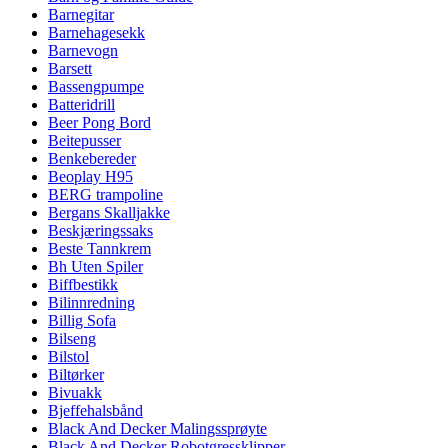
Barnegitar
Barnehagesekk
Barnevogn
Barsett
Bassengpumpe
Batteridrill
Beer Pong Bord
Beitepusser
Benkebereder
Beoplay H95
BERG trampoline
Bergans Skalljakke
Beskjæringssaks
Beste Tannkrem
Bh Uten Spiler
Biffbestikk
Bilinnredning
Billig Sofa
Bilseng
Bilstol
Biltørker
Bivuakk
Bjeffehalsbånd
Black And Decker Malingssprøyte
Black And Decker Robotgressklipper