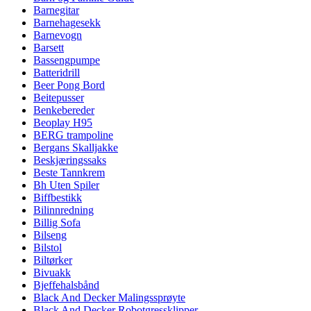
Barnegitar
Barnehagesekk
Barnevogn
Barsett
Bassengpumpe
Batteridrill
Beer Pong Bord
Beitepusser
Benkebereder
Beoplay H95
BERG trampoline
Bergans Skalljakke
Beskjæringssaks
Beste Tannkrem
Bh Uten Spiler
Biffbestikk
Bilinnredning
Billig Sofa
Bilseng
Bilstol
Biltørker
Bivuakk
Bjeffehalsbånd
Black And Decker Malingssprøyte
Black And Decker Robotgressklipper