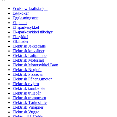
EcoFlow kraftstasjon
Eggkoker
Eggløsningstest
El-piano
El-sparkesykkel
El-sparkesykkel tilbehør
El-sykkel
Elbillader
Elektrisk Jekketralle
Elektrisk knivsliper
Elektrisk Luftpumpe
Elektrisk Motorsag
Elektrisk Motorsykkel Barn
Elektrisk Neglefil
Elektrisk Pizzaovn
Elektrisk Påhengsmotor
Elektrisk rivjern
Elektrisk tannbørste
Elektrisk trillebår
Elektrisk trommesett
Elektrisk Tørkestativ
Elektrisk Vinåpner
Elektrisk Vugge
Elektronikk Guide