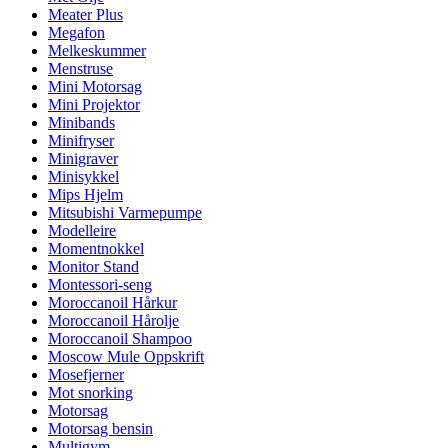
Meater Plus
Megafon
Melkeskummer
Menstruse
Mini Motorsag
Mini Projektor
Minibands
Minifryser
Minigraver
Minisykkel
Mips Hjelm
Mitsubishi Varmepumpe
Modelleire
Momentnokkel
Monitor Stand
Montessori-seng
Moroccanoil Hårkur
Moroccanoil Hårolje
Moroccanoil Shampoo
Moscow Mule Oppskrift
Mosefjerner
Mot snorking
Motorsag
Motorsag bensin
Multigym