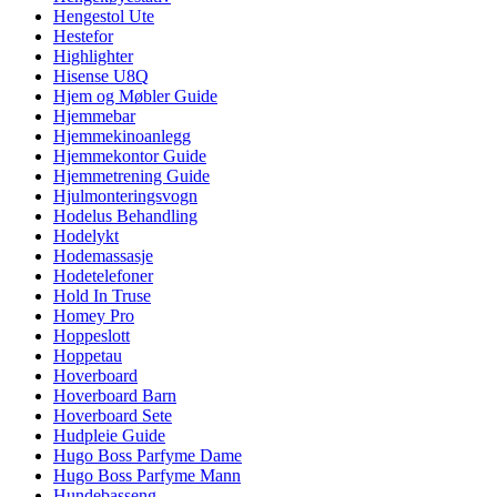
Hengestol Ute
Hestefor
Highlighter
Hisense U8Q
Hjem og Møbler Guide
Hjemmebar
Hjemmekinoanlegg
Hjemmekontor Guide
Hjemmetrening Guide
Hjulmonteringsvogn
Hodelus Behandling
Hodelykt
Hodemassasje
Hodetelefoner
Hold In Truse
Homey Pro
Hoppeslott
Hoppetau
Hoverboard
Hoverboard Barn
Hoverboard Sete
Hudpleie Guide
Hugo Boss Parfyme Dame
Hugo Boss Parfyme Mann
Hundebasseng