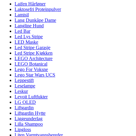
Laifen Hårføner
Laktosefri Proteinpulver
Lamisil
Lang Dunkåpe Dame
Langline Hund
Led Bar
Led Lys Stripe
LED Maske
Led Stripe Garasje
Led Stripe Kjøkken
LEGO Architecture
LEGO Botanical
Lego For Voksne
Lego Star Wars UCS
Leppestift
Leselampe
Leskur
Levoit Luftfukter
LG OLED
Liftgardin
Liftgardin Hytte
Liggeunderlag
Lilla Shampoo
Lipgloss
Liten Varmtvannsbereder