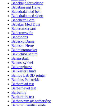
Badebalje for voksne
Badebasseng Hage
Badedrakt med ben
Badedrakt med skjørt
Badehette Barn
Badekar Med Dusj
Baderomservant
Baderomsvifte
Badeshorts
Badesko Dame
Badesko Herre
Badmintonracket
Bakuchiol Serum
Balanseball
Balansesykkel
Balkongkasse
Ballkaster Hund
Bambu Lab 3D-printer
Bambus Putetrekk
Barberblad test
Barberhøvel test
Barbering
Barberkniv test
Barberkrem og barbersåpe
Barn og Familie Guide