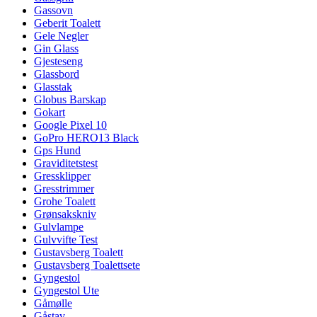
Gassovn
Geberit Toalett
Gele Negler
Gin Glass
Gjesteseng
Glassbord
Glasstak
Globus Barskap
Gokart
Google Pixel 10
GoPro HERO13 Black
Gps Hund
Graviditetstest
Gressklipper
Gresstrimmer
Grohe Toalett
Grønsakskniv
Gulvlampe
Gulvvifte Test
Gustavsberg Toalett
Gustavsberg Toalettsete
Gyngestol
Gyngestol Ute
Gåmølle
Gåstav