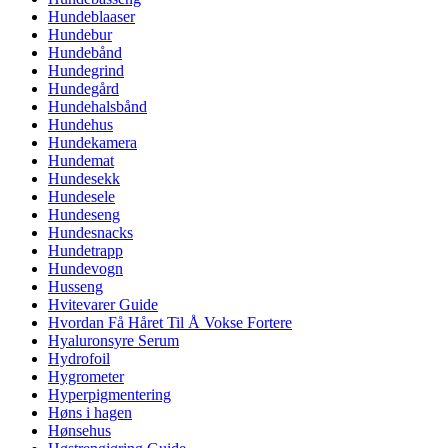
Hundeblaaser
Hundebur
Hundebånd
Hundegrind
Hundegård
Hundehalsbånd
Hundehus
Hundekamera
Hundemat
Hundesekk
Hundesele
Hundeseng
Hundesnacks
Hundetrapp
Hundevogn
Husseng
Hvitevarer Guide
Hvordan Få Håret Til Å Vokse Fortere
Hyaluronsyre Serum
Hydrofoil
Hygrometer
Hyperpigmentering
Høns i hagen
Hønsehus