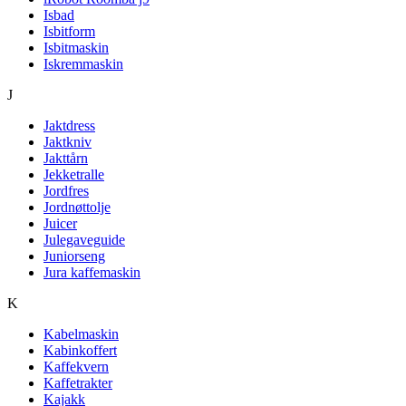
Isbad
Isbitform
Isbitmaskin
Iskremmaskin
J
Jaktdress
Jaktkniv
Jakttårn
Jekketralle
Jordfres
Jordnøttolje
Juicer
Julegaveguide
Juniorseng
Jura kaffemaskin
K
Kabelmaskin
Kabinkoffert
Kaffekvern
Kaffetrakter
Kajakk