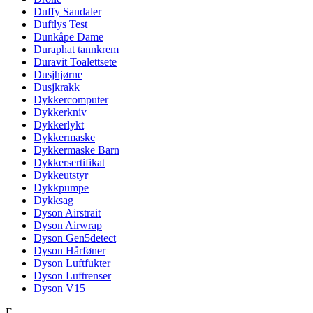
Duffy Sandaler
Duftlys Test
Dunkåpe Dame
Duraphat tannkrem
Duravit Toalettsete
Dusjhjørne
Dusjkrakk
Dykkercomputer
Dykkerkniv
Dykkerlykt
Dykkermaske
Dykkermaske Barn
Dykkersertifikat
Dykkeutstyr
Dykkpumpe
Dykksag
Dyson Airstrait
Dyson Airwrap
Dyson Gen5detect
Dyson Hårføner
Dyson Luftfukter
Dyson Luftrenser
Dyson V15
E