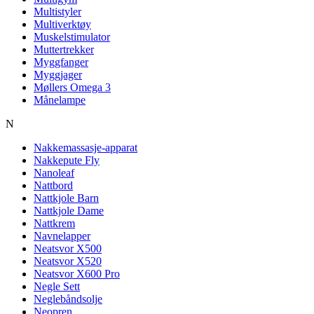
Multistyler
Multiverktøy
Muskelstimulator
Muttertrekker
Myggfanger
Myggjager
Møllers Omega 3
Månelampe
N
Nakkemassasje-apparat
Nakkepute Fly
Nanoleaf
Nattbord
Nattkjole Barn
Nattkjole Dame
Nattkrem
Navnelapper
Neatsvor X500
Neatsvor X520
Neatsvor X600 Pro
Negle Sett
Neglebåndsolje
Neopren