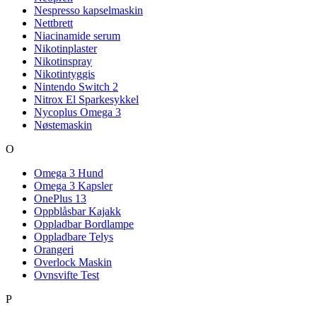
Nespresso kapselmaskin
Nettbrett
Niacinamide serum
Nikotinplaster
Nikotinspray
Nikotintyggis
Nintendo Switch 2
Nitrox El Sparkesykkel
Nycoplus Omega 3
Nøstemaskin
O
Omega 3 Hund
Omega 3 Kapsler
OnePlus 13
Oppblåsbar Kajakk
Oppladbar Bordlampe
Oppladbare Telys
Orangeri
Overlock Maskin
Ovnsvifte Test
P