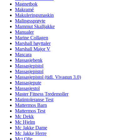
Magnetbok
Makramé
Makuleringsmaskin
Malingssprøyte
Mammut Skalljakke
Manualer
Marine Collagen
Marshall høyttaler
Marshall Major V
Mascara
Massasjebenk
Massasjepistol
Massasjepistol
Massasjepistol (tidl. Vivagun 3.0)
Massasjepute
Massasjestol
Master Fitness Tredemoller
Matintoleranse Test
Mattermos Barn
Mattermos Test
Mc Dekk
Mc Hjelm
Mc Jakke Dame
Mc Jakke Herre
Mct Olje