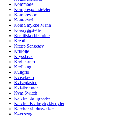
Kommode
Kompresjonsstøvler
Kompressor
Kontorstol
Kors Smykke Mann
Korsryggstøtte
Kosttilskudd Guide
Kreatin
Krepp Sengetøy
Krillolje
Krysslaser
Krøllekrem
Krølltang
Kullgrill
Kvisekrem
Kviseplaster
Kvistbrenner
Kvm Switch
Kärcher dampvasker
Kärcher K7 høytrykkspyler
Kärcher vindusvasker
Køyeseng
L