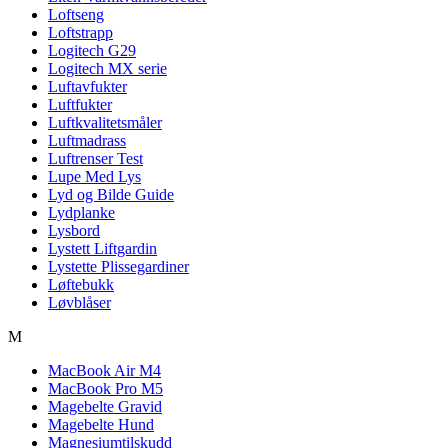
Loftseng
Loftstrapp
Logitech G29
Logitech MX serie
Luftavfukter
Luftfukter
Luftkvalitetsmåler
Luftmadrass
Luftrenser Test
Lupe Med Lys
Lyd og Bilde Guide
Lydplanke
Lysbord
Lystett Liftgardin
Lystette Plissegardiner
Løftebukk
Løvblåser
M
MacBook Air M4
MacBook Pro M5
Magebelte Gravid
Magebelte Hund
Magnesiumtilskudd