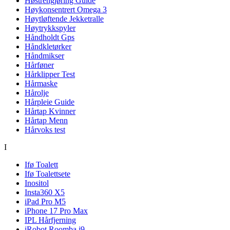
Høstrengjøring Guide
Høykonsentrert Omega 3
Høytløftende Jekketralle
Høytrykkspyler
Håndholdt Gps
Håndkletørker
Håndmikser
Hårføner
Hårklipper Test
Hårmaske
Hårolje
Hårpleie Guide
Hårtap Kvinner
Hårtap Menn
Hårvoks test
I
Ifø Toalett
Ifø Toalettsete
Inositol
Insta360 X5
iPad Pro M5
iPhone 17 Pro Max
IPL Hårfjerning
iRobot Roomba j9