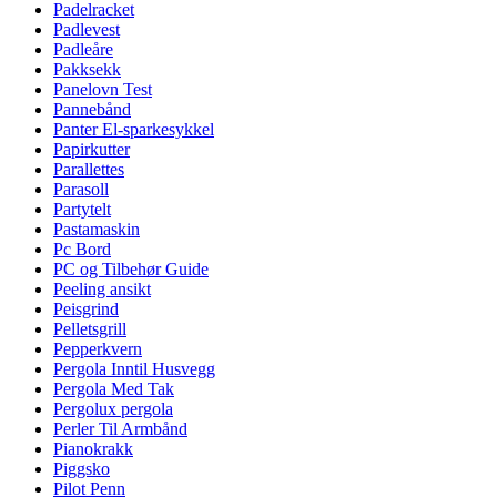
Padelracket
Padlevest
Padleåre
Pakksekk
Panelovn Test
Pannebånd
Panter El-sparkesykkel
Papirkutter
Parallettes
Parasoll
Partytelt
Pastamaskin
Pc Bord
PC og Tilbehør Guide
Peeling ansikt
Peisgrind
Pelletsgrill
Pepperkvern
Pergola Inntil Husvegg
Pergola Med Tak
Pergolux pergola
Perler Til Armbånd
Pianokrakk
Piggsko
Pilot Penn