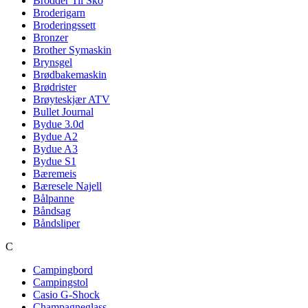
Brodder Til Sko
Broderigarn
Broderingssett
Bronzer
Brother Symaskin
Brynsgel
Brødbakemaskin
Brødrister
Brøyteskjær ATV
Bullet Journal
Bydue 3.0d
Bydue A2
Bydue A3
Bydue S1
Bæremeis
Bæresele Najell
Bålpanne
Båndsag
Båndsliper
C
Campingbord
Campingstol
Casio G-Shock
Champagneglass