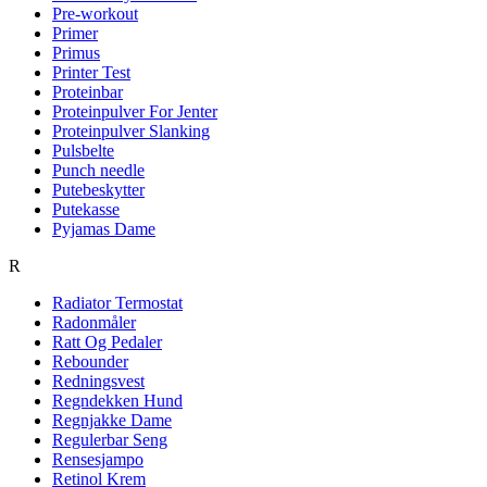
Pre-workout
Primer
Primus
Printer Test
Proteinbar
Proteinpulver For Jenter
Proteinpulver Slanking
Pulsbelte
Punch needle
Putebeskytter
Putekasse
Pyjamas Dame
R
Radiator Termostat
Radonmåler
Ratt Og Pedaler
Rebounder
Redningsvest
Regndekken Hund
Regnjakke Dame
Regulerbar Seng
Rensesjampo
Retinol Krem