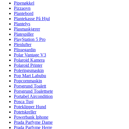
Pipenøkkel
Pizzaovn
Plantebord
Plantekasse På Hjul
Plantelys
Plasmaskjærer
Platespiller
PlayStation 5 Pro
Plenlufter
Plissegardin
Polar Vantage V3
Polaroid Kamera
Polaroid Printer
Poleringsmaskin
Pop Mart Labubu
Popcornmaskin
Porsgrund Toalett
Porsgrund Toalettsete
Portabel Aircondition
Posca Tusj
Poteklipper Hund
Potetskreller
Powerbank Iphone
Prada Parfyme Dame
Prada Parfyme Herre