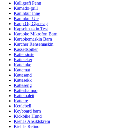
Kalligrafi Penn
Kamado-grill
Kaninbur Inne
Kaninbur Ute
Kapp Og Gjaersag
Kapselmaskin Test
Karaoke Mikrofon Barn
Karaokemaskin Barn
Karcher Rensemaskin
Kassettspiller
Kattebørste
Katteleker
Katteluke
Kattemat
Kattesand
Kattesekk
Katteseng
Katteshampo
Kattetoalett
Kattetre
Kettlebell
Keyboard barn
Kickbike Hund
Kiehl's Ansiktskrem
Kiehl's Retinol