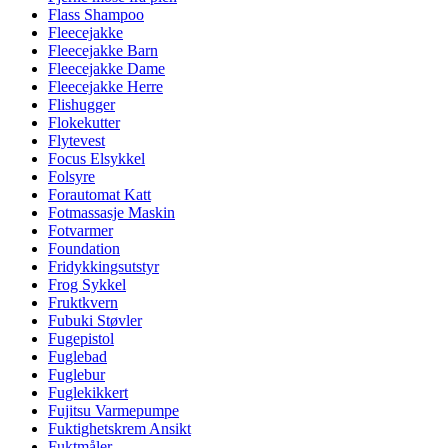
Flass Shampoo
Fleecejakke
Fleecejakke Barn
Fleecejakke Dame
Fleecejakke Herre
Flishugger
Flokekutter
Flytevest
Focus Elsykkel
Folsyre
Forautomat Katt
Fotmassasje Maskin
Fotvarmer
Foundation
Fridykkingsutstyr
Frog Sykkel
Fruktkvern
Fubuki Støvler
Fugepistol
Fuglebad
Fuglebur
Fuglekikkert
Fujitsu Varmepumpe
Fuktighetskrem Ansikt
Fuktmåler