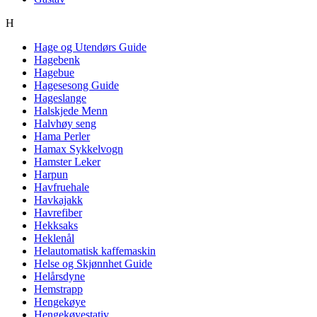
H
Hage og Utendørs Guide
Hagebenk
Hagebue
Hagesesong Guide
Hageslange
Halskjede Menn
Halvhøy seng
Hama Perler
Hamax Sykkelvogn
Hamster Leker
Harpun
Havfruehale
Havkajakk
Havrefiber
Hekksaks
Heklenål
Helautomatisk kaffemaskin
Helse og Skjønnhet Guide
Helårsdyne
Hemstrapp
Hengekøye
Hengekøyestativ