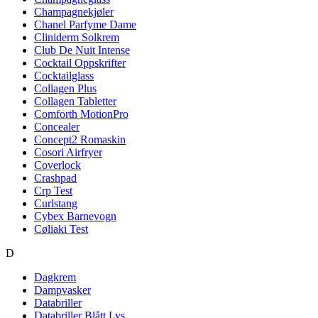
Champagnekjøler
Chanel Parfyme Dame
Cliniderm Solkrem
Club De Nuit Intense
Cocktail Oppskrifter
Cocktailglass
Collagen Plus
Collagen Tabletter
Comforth MotionPro
Concealer
Concept2 Romaskin
Cosori Airfryer
Coverlock
Crashpad
Crp Test
Curlstang
Cybex Barnevogn
Cøliaki Test
D
Dagkrem
Dampvasker
Databriller
Databriller Blått Lys