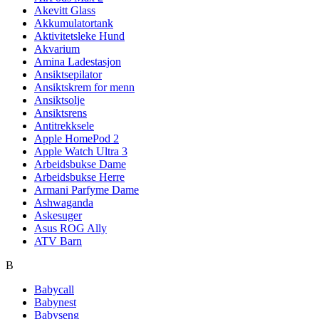
Akevitt Glass
Akkumulatortank
Aktivitetsleke Hund
Akvarium
Amina Ladestasjon
Ansiktsepilator
Ansiktskrem for menn
Ansiktsolje
Ansiktsrens
Antitrekksele
Apple HomePod 2
Apple Watch Ultra 3
Arbeidsbukse Dame
Arbeidsbukse Herre
Armani Parfyme Dame
Ashwaganda
Askesuger
Asus ROG Ally
ATV Barn
B
Babycall
Babynest
Babyseng