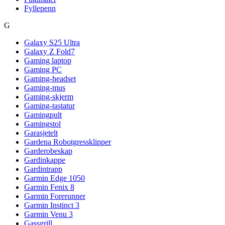
Fyllepenn
G
Galaxy S25 Ultra
Galaxy Z Fold7
Gaming laptop
Gaming PC
Gaming-headset
Gaming-mus
Gaming-skjerm
Gaming-tastatur
Gamingpult
Gamingstol
Garasjetelt
Gardena Robotgressklipper
Garderobeskap
Gardinkappe
Gardintrapp
Garmin Edge 1050
Garmin Fenix 8
Garmin Forerunner
Garmin Instinct 3
Garmin Venu 3
Gassgrill