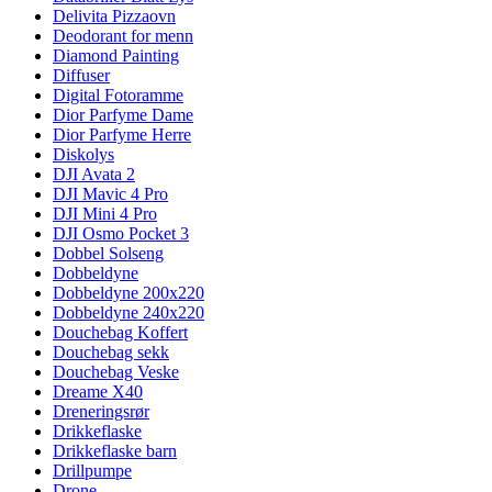
Delivita Pizzaovn
Deodorant for menn
Diamond Painting
Diffuser
Digital Fotoramme
Dior Parfyme Dame
Dior Parfyme Herre
Diskolys
DJI Avata 2
DJI Mavic 4 Pro
DJI Mini 4 Pro
DJI Osmo Pocket 3
Dobbel Solseng
Dobbeldyne
Dobbeldyne 200x220
Dobbeldyne 240x220
Douchebag Koffert
Douchebag sekk
Douchebag Veske
Dreame X40
Dreneringsrør
Drikkeflaske
Drikkeflaske barn
Drillpumpe
Drone