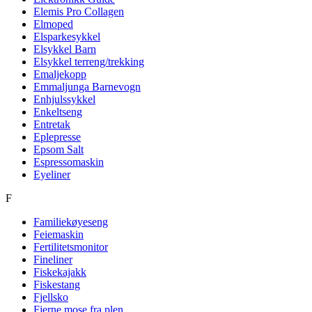
Elemis Pro Collagen
Elmoped
Elsparkesykkel
Elsykkel Barn
Elsykkel terreng/trekking
Emaljekopp
Emmaljunga Barnevogn
Enhjulssykkel
Enkeltseng
Entretak
Eplepresse
Epsom Salt
Espressomaskin
Eyeliner
F
Familiekøyeseng
Feiemaskin
Fertilitetsmonitor
Fineliner
Fiskekajakk
Fiskestang
Fjellsko
Fjerne mose fra plen