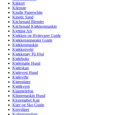
Kikkert
Kilepute
Kindle Paperwhite
Kinetic Sand
Kitchenaid Blender
Kitchenaid Kjøkkenmaskin
Kjetting Atv
Kjøkken og Hvitevarer Guide
Kjøkkenapparater Guide
Kjøkkenmaskin
Kjøkkenvekt
Kjøkkenøy På Hjul
Kjøleboks
Kjølematte Hund
Kjøleskap
Kjølevest Hund
Kjølevifte
Kjøreplater
Kjøttkvern
Klapptelefon
Klippemaskin Hund
Kloremøbel Katt
Klær og Sko Guide
Knivsliper
Kollagenpulver