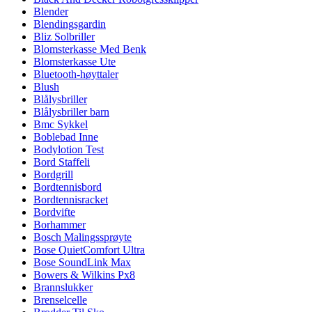
Blender
Blendingsgardin
Bliz Solbriller
Blomsterkasse Med Benk
Blomsterkasse Ute
Bluetooth-høyttaler
Blush
Blålysbriller
Blålysbriller barn
Bmc Sykkel
Boblebad Inne
Bodylotion Test
Bord Staffeli
Bordgrill
Bordtennisbord
Bordtennisracket
Bordvifte
Borhammer
Bosch Malingssprøyte
Bose QuietComfort Ultra
Bose SoundLink Max
Bowers & Wilkins Px8
Brannslukker
Brenselcelle