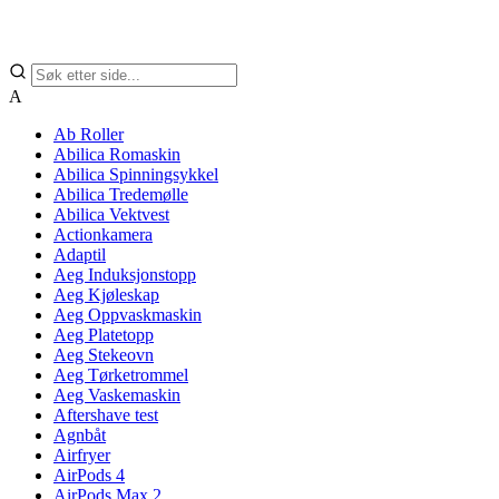
A
Ab Roller
Abilica Romaskin
Abilica Spinningsykkel
Abilica Tredemølle
Abilica Vektvest
Actionkamera
Adaptil
Aeg Induksjonstopp
Aeg Kjøleskap
Aeg Oppvaskmaskin
Aeg Platetopp
Aeg Stekeovn
Aeg Tørketrommel
Aeg Vaskemaskin
Aftershave test
Agnbåt
Airfryer
AirPods 4
AirPods Max 2