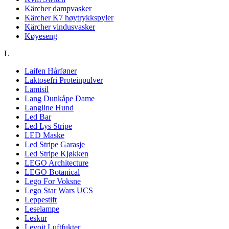
Kärcher dampvasker
Kärcher K7 høytrykkspyler
Kärcher vindusvasker
Køyeseng
L
Laifen Hårføner
Laktosefri Proteinpulver
Lamisil
Lang Dunkåpe Dame
Langline Hund
Led Bar
Led Lys Stripe
LED Maske
Led Stripe Garasje
Led Stripe Kjøkken
LEGO Architecture
LEGO Botanical
Lego For Voksne
Lego Star Wars UCS
Leppestift
Leselampe
Leskur
Levoit Luftfukter