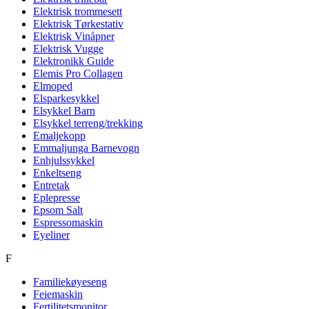
Elektrisk trommesett
Elektrisk Tørkestativ
Elektrisk Vinåpner
Elektrisk Vugge
Elektronikk Guide
Elemis Pro Collagen
Elmoped
Elsparkesykkel
Elsykkel Barn
Elsykkel terreng/trekking
Emaljekopp
Emmaljunga Barnevogn
Enhjulssykkel
Enkeltseng
Entretak
Eplepresse
Epsom Salt
Espressomaskin
Eyeliner
F
Familiekøyeseng
Feiemaskin
Fertilitetsmonitor