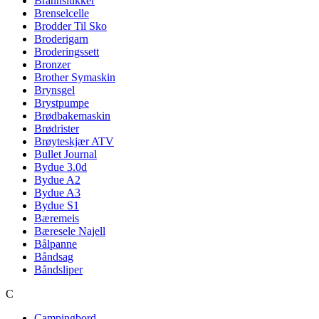
Brannslukker
Brenselcelle
Brodder Til Sko
Broderigarn
Broderingssett
Bronzer
Brother Symaskin
Brynsgel
Brystpumpe
Brødbakemaskin
Brødrister
Brøyteskjær ATV
Bullet Journal
Bydue 3.0d
Bydue A2
Bydue A3
Bydue S1
Bæremeis
Bæresele Najell
Bålpanne
Båndsag
Båndsliper
C
Campingbord