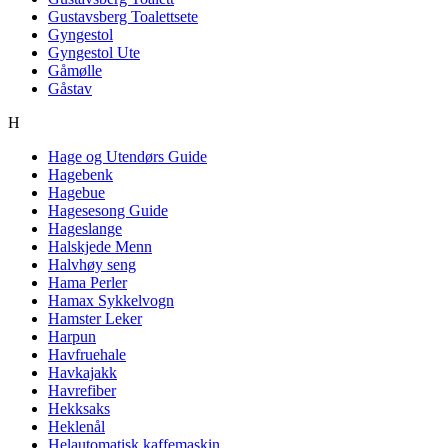
Gustavsberg Toalettsete
Gyngestol
Gyngestol Ute
Gåmølle
Gåstav
H
Hage og Utendørs Guide
Hagebenk
Hagebue
Hagesesong Guide
Hageslange
Halskjede Menn
Halvhøy seng
Hama Perler
Hamax Sykkelvogn
Hamster Leker
Harpun
Havfruehale
Havkajakk
Havrefiber
Hekksaks
Heklenål
Helautomatisk kaffemaskin