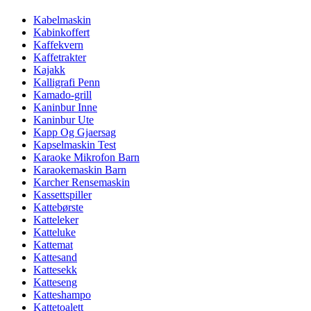
Kabelmaskin
Kabinkoffert
Kaffekvern
Kaffetrakter
Kajakk
Kalligrafi Penn
Kamado-grill
Kaninbur Inne
Kaninbur Ute
Kapp Og Gjaersag
Kapselmaskin Test
Karaoke Mikrofon Barn
Karaokemaskin Barn
Karcher Rensemaskin
Kassettspiller
Kattebørste
Katteleker
Katteluke
Kattemat
Kattesand
Kattesekk
Katteseng
Katteshampo
Kattetoalett