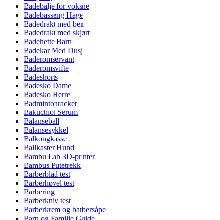
Badebalje for voksne
Badebasseng Hage
Badedrakt med ben
Badedrakt med skjørt
Badehette Barn
Badekar Med Dusj
Baderomservant
Baderomsvifte
Badeshorts
Badesko Dame
Badesko Herre
Badmintonracket
Bakuchiol Serum
Balanseball
Balansesykkel
Balkongkasse
Ballkaster Hund
Bambu Lab 3D-printer
Bambus Putetrekk
Barberblad test
Barberhøvel test
Barbering
Barberkniv test
Barberkrem og barbersåpe
Barn og Familie Guide