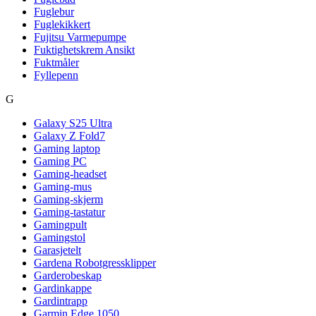
Fuglebur
Fuglekikkert
Fujitsu Varmepumpe
Fuktighetskrem Ansikt
Fuktmåler
Fyllepenn
G
Galaxy S25 Ultra
Galaxy Z Fold7
Gaming laptop
Gaming PC
Gaming-headset
Gaming-mus
Gaming-skjerm
Gaming-tastatur
Gamingpult
Gamingstol
Garasjetelt
Gardena Robotgressklipper
Garderobeskap
Gardinkappe
Gardintrapp
Garmin Edge 1050