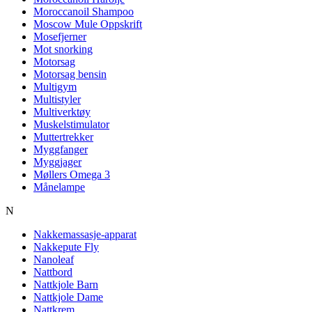
Moroccanoil Shampoo
Moscow Mule Oppskrift
Mosefjerner
Mot snorking
Motorsag
Motorsag bensin
Multigym
Multistyler
Multiverktøy
Muskelstimulator
Muttertrekker
Myggfanger
Myggjager
Møllers Omega 3
Månelampe
N
Nakkemassasje-apparat
Nakkepute Fly
Nanoleaf
Nattbord
Nattkjole Barn
Nattkjole Dame
Nattkrem