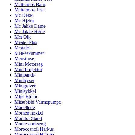
Mattermos Barn
Mattermos Test
Mc Dekk
Mc Hjelm
Mc Jakke Dame
Mc Jakke Herre
Mct Olje
Meater Plus
Megafon
Melkeskummer
Menstruse
Mini Motorsag
Mini Projektor
Minibands
Minifryser
Minigraver
Minisykkel
Mips Hjelm
Mitsubishi Varmepumpe
Modelleire
Momentnokkel
Monitor Stand
Montessori-seng
Moroccanoil Hårkur
Moroccanoil Hårolje