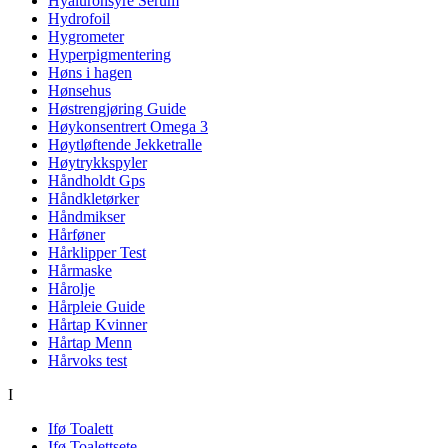
Hyaluronsyre Serum
Hydrofoil
Hygrometer
Hyperpigmentering
Høns i hagen
Hønsehus
Høstrengjøring Guide
Høykonsentrert Omega 3
Høytløftende Jekketralle
Høytrykkspyler
Håndholdt Gps
Håndkletørker
Håndmikser
Hårføner
Hårklipper Test
Hårmaske
Hårolje
Hårpleie Guide
Hårtap Kvinner
Hårtap Menn
Hårvoks test
I
Ifø Toalett
Ifø Toalettsete