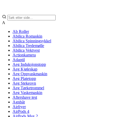
A
Ab Roller
Abilica Romaskin
Abilica Spinningsykkel
Abilica Tredemølle
Abilica Vektvest
Actionkamera
Adaptil
Aeg Induksjonstopp
Aeg Kjøleskap
Aeg Oppvaskmaskin
Aeg Platetopp
Aeg Stekeovn
Aeg Tørketrommel
Aeg Vaskemaskin
Aftershave test
Agnbåt
Airfryer
AirPods 4
AirPods Max 2