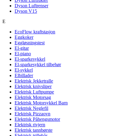
Dyson Luftfukter
Dyson Luftrenser
Dyson V15
E
EcoFlow kraftstasjon
Eggkoker
Eggløsningstest
El-gitar
El-piano
El-sparkesykkel
El-sparkesykkel tilbehør
El-sykkel
Elbillader
Elektrisk Jekketralle
Elektrisk knivsliper
Elektrisk Luftpumpe
Elektrisk Motorsag
Elektrisk Motorsykkel Barn
Elektrisk Neglefil
Elektrisk Pizzaovn
Elektrisk Påhengsmotor
Elektrisk rivjern
Elektrisk tannbørste
Elektrisk trillebår