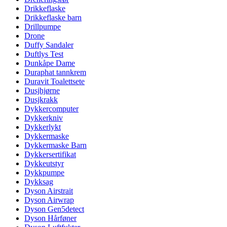
Drikkeflaske
Drikkeflaske barn
Drillpumpe
Drone
Duffy Sandaler
Duftlys Test
Dunkåpe Dame
Duraphat tannkrem
Duravit Toalettsete
Dusjhjørne
Dusjkrakk
Dykkercomputer
Dykkerkniv
Dykkerlykt
Dykkermaske
Dykkermaske Barn
Dykkersertifikat
Dykkeutstyr
Dykkpumpe
Dykksag
Dyson Airstrait
Dyson Airwrap
Dyson Gen5detect
Dyson Hårføner