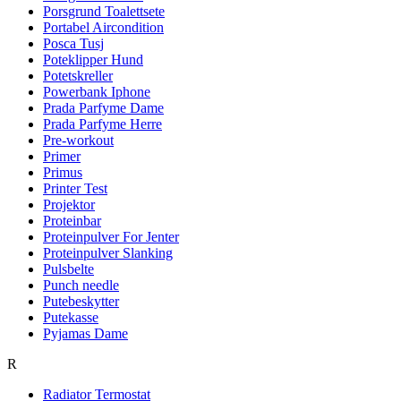
Porsgrund Toalettsete
Portabel Aircondition
Posca Tusj
Poteklipper Hund
Potetskreller
Powerbank Iphone
Prada Parfyme Dame
Prada Parfyme Herre
Pre-workout
Primer
Primus
Printer Test
Projektor
Proteinbar
Proteinpulver For Jenter
Proteinpulver Slanking
Pulsbelte
Punch needle
Putebeskytter
Putekasse
Pyjamas Dame
R
Radiator Termostat