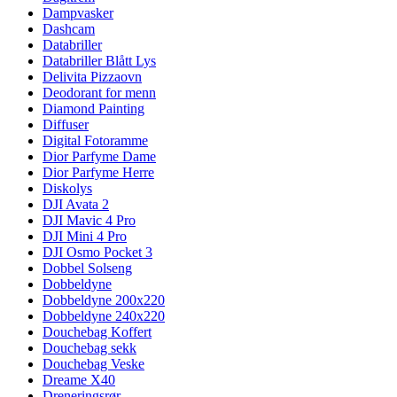
Dampvasker
Dashcam
Databriller
Databriller Blått Lys
Delivita Pizzaovn
Deodorant for menn
Diamond Painting
Diffuser
Digital Fotoramme
Dior Parfyme Dame
Dior Parfyme Herre
Diskolys
DJI Avata 2
DJI Mavic 4 Pro
DJI Mini 4 Pro
DJI Osmo Pocket 3
Dobbel Solseng
Dobbeldyne
Dobbeldyne 200x220
Dobbeldyne 240x220
Douchebag Koffert
Douchebag sekk
Douchebag Veske
Dreame X40
Dreneringsrør