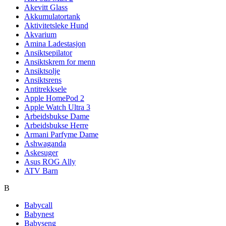
Akevitt Glass
Akkumulatortank
Aktivitetsleke Hund
Akvarium
Amina Ladestasjon
Ansiktsepilator
Ansiktskrem for menn
Ansiktsolje
Ansiktsrens
Antitrekksele
Apple HomePod 2
Apple Watch Ultra 3
Arbeidsbukse Dame
Arbeidsbukse Herre
Armani Parfyme Dame
Ashwaganda
Askesuger
Asus ROG Ally
ATV Barn
B
Babycall
Babynest
Babyseng