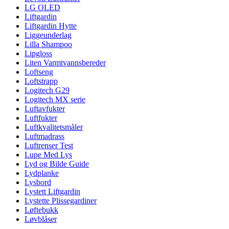
LG OLED
Liftgardin
Liftgardin Hytte
Liggeunderlag
Lilla Shampoo
Lipgloss
Liten Varmtvannsbereder
Loftseng
Loftstrapp
Logitech G29
Logitech MX serie
Luftavfukter
Luftfukter
Luftkvalitetsmåler
Luftmadrass
Luftrenser Test
Lupe Med Lys
Lyd og Bilde Guide
Lydplanke
Lysbord
Lystett Liftgardin
Lystette Plissegardiner
Løftebukk
Løvblåser