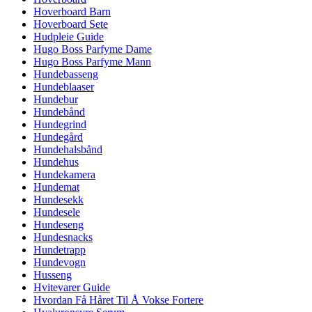
Hoverboard Barn
Hoverboard Sete
Hudpleie Guide
Hugo Boss Parfyme Dame
Hugo Boss Parfyme Mann
Hundebasseng
Hundeblaaser
Hundebur
Hundebånd
Hundegrind
Hundegård
Hundehalsbånd
Hundehus
Hundekamera
Hundemat
Hundesekk
Hundesele
Hundeseng
Hundesnacks
Hundetrapp
Hundevogn
Husseng
Hvitevarer Guide
Hvordan Få Håret Til Å Vokse Fortere