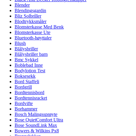
Blender
Blendingsgardin
Bliz Solbriller
Blodtrykksmåler
Blomsterkasse Med Benk
Blomsterkasse Ute
Bluetooth-høyttaler
Blush
Blålysbriller
Blålysbriller barn
Bmc Sykkel
Boblebad Inne
Bodylotion Test
Boksesekk
Bord Staffeli
Bordgrill
Bordtennisbord
Bordtennisracket
Bordvifte
Borhammer
Bosch Malingssprøyte
Bose QuietComfort Ultra
Bose SoundLink Max
Bowers & Wilkins Px8