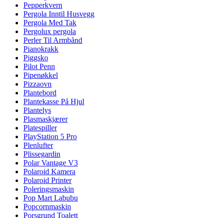
Pepperkvern
Pergola Inntil Husvegg
Pergola Med Tak
Pergolux pergola
Perler Til Armbånd
Pianokrakk
Piggsko
Pilot Penn
Pipenøkkel
Pizzaovn
Plantebord
Plantekasse På Hjul
Plantelys
Plasmaskjærer
Platespiller
PlayStation 5 Pro
Plenlufter
Plissegardin
Polar Vantage V3
Polaroid Kamera
Polaroid Printer
Poleringsmaskin
Pop Mart Labubu
Popcornmaskin
Porsgrund Toalett