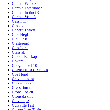
Garmin Fenix 8
Garmin Forerunner
Garmin Instinct 3
Garmin Venu 3
Gassgrill
Gassovn
Geberit Toalett
Gele Negler
Gin Glass
Gjesteseng
Glassbord
Glasstak
Globus Barskap
Gokart
Google Pixel 10
GoPro HERO13 Black
Gps Hund
Graviditetstest
Gressklipper
Gresstrimmer
Grohe Toalett
Grønsakskniv
Gulvlampe
Gulvvifte Test
Gustavsberg Toalett