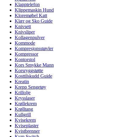
Klapptelefon
Klippemaskin Hund
Kloremøbel Katt
Klær og Sko Guide
Knivsett
Knivsliper
Kollagenpulver
Kommode
Kompresjonsstøvler
Kompressor
Kontorstol
Kors Smykke Mann
Korsryggstøtte
Kosttilskudd Guide
Kreatin
Krepp Sengetøy
Krillolje
Krysslaser
Krøllekrem
Krølltang
Kullgrill
Kvisekrem
Kviseplaster
Kvistbrenner
Kvm Switch