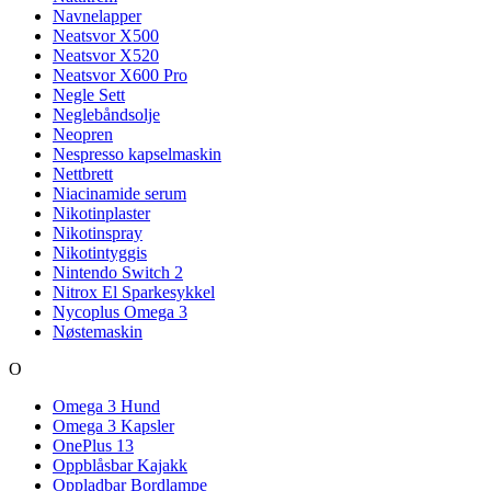
Navnelapper
Neatsvor X500
Neatsvor X520
Neatsvor X600 Pro
Negle Sett
Neglebåndsolje
Neopren
Nespresso kapselmaskin
Nettbrett
Niacinamide serum
Nikotinplaster
Nikotinspray
Nikotintyggis
Nintendo Switch 2
Nitrox El Sparkesykkel
Nycoplus Omega 3
Nøstemaskin
O
Omega 3 Hund
Omega 3 Kapsler
OnePlus 13
Oppblåsbar Kajakk
Oppladbar Bordlampe