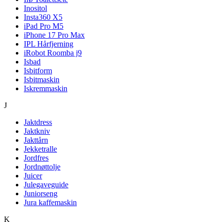
Inositol
Insta360 X5
iPad Pro M5
iPhone 17 Pro Max
IPL Hårfjerning
iRobot Roomba j9
Isbad
Isbitform
Isbitmaskin
Iskremmaskin
J
Jaktdress
Jaktkniv
Jakttårn
Jekketralle
Jordfres
Jordnøttolje
Juicer
Julegaveguide
Juniorseng
Jura kaffemaskin
K