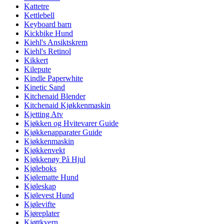
Kattetre
Kettlebell
Keyboard barn
Kickbike Hund
Kiehl's Ansiktskrem
Kiehl's Retinol
Kikkert
Kilepute
Kindle Paperwhite
Kinetic Sand
Kitchenaid Blender
Kitchenaid Kjøkkenmaskin
Kjetting Atv
Kjøkken og Hvitevarer Guide
Kjøkkenapparater Guide
Kjøkkenmaskin
Kjøkkenvekt
Kjøkkenøy På Hjul
Kjøleboks
Kjølematte Hund
Kjøleskap
Kjølevest Hund
Kjølevifte
Kjøreplater
Kjøttkvern