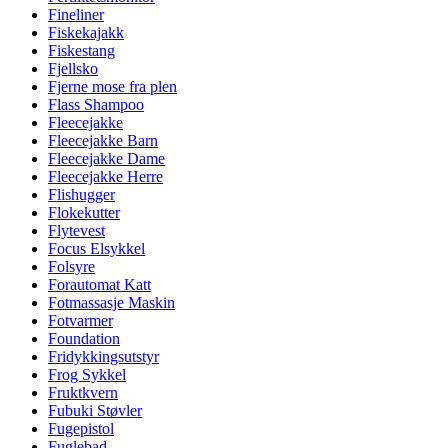
Fineliner
Fiskekajakk
Fiskestang
Fjellsko
Fjerne mose fra plen
Flass Shampoo
Fleecejakke
Fleecejakke Barn
Fleecejakke Dame
Fleecejakke Herre
Flishugger
Flokekutter
Flytevest
Focus Elsykkel
Folsyre
Forautomat Katt
Fotmassasje Maskin
Fotvarmer
Foundation
Fridykkingsutstyr
Frog Sykkel
Fruktkvern
Fubuki Støvler
Fugepistol
Fuglebad