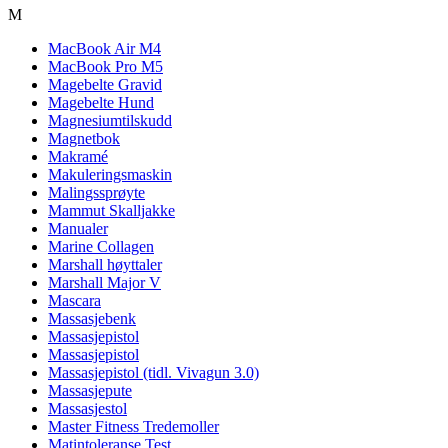
M
MacBook Air M4
MacBook Pro M5
Magebelte Gravid
Magebelte Hund
Magnesiumtilskudd
Magnetbok
Makramé
Makuleringsmaskin
Malingssprøyte
Mammut Skalljakke
Manualer
Marine Collagen
Marshall høyttaler
Marshall Major V
Mascara
Massasjebenk
Massasjepistol
Massasjepistol
Massasjepistol (tidl. Vivagun 3.0)
Massasjepute
Massasjestol
Master Fitness Tredemoller
Matintoleranse Test