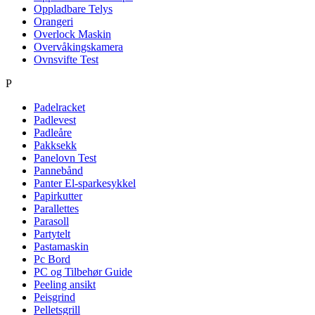
Oppladbare Telys
Orangeri
Overlock Maskin
Overvåkingskamera
Ovnsvifte Test
P
Padelracket
Padlevest
Padleåre
Pakksekk
Panelovn Test
Pannebånd
Panter El-sparkesykkel
Papirkutter
Parallettes
Parasoll
Partytelt
Pastamaskin
Pc Bord
PC og Tilbehør Guide
Peeling ansikt
Peisgrind
Pelletsgrill