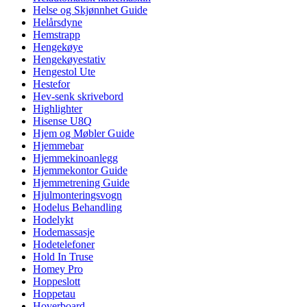
Helse og Skjønnhet Guide
Helårsdyne
Hemstrapp
Hengekøye
Hengekøyestativ
Hengestol Ute
Hestefor
Hev-senk skrivebord
Highlighter
Hisense U8Q
Hjem og Møbler Guide
Hjemmebar
Hjemmekinoanlegg
Hjemmekontor Guide
Hjemmetrening Guide
Hjulmonteringsvogn
Hodelus Behandling
Hodelykt
Hodemassasje
Hodetelefoner
Hold In Truse
Homey Pro
Hoppeslott
Hoppetau
Hoverboard