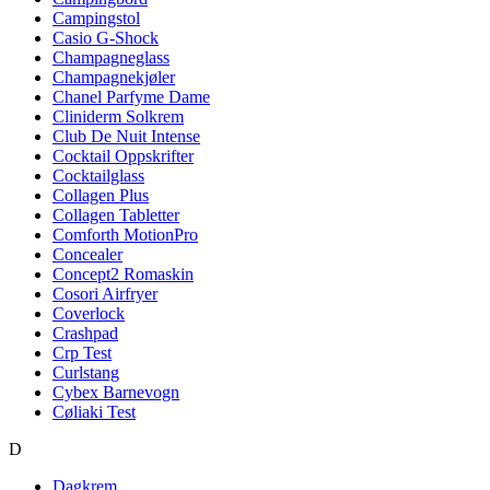
Campingstol
Casio G-Shock
Champagneglass
Champagnekjøler
Chanel Parfyme Dame
Cliniderm Solkrem
Club De Nuit Intense
Cocktail Oppskrifter
Cocktailglass
Collagen Plus
Collagen Tabletter
Comforth MotionPro
Concealer
Concept2 Romaskin
Cosori Airfryer
Coverlock
Crashpad
Crp Test
Curlstang
Cybex Barnevogn
Cøliaki Test
D
Dagkrem