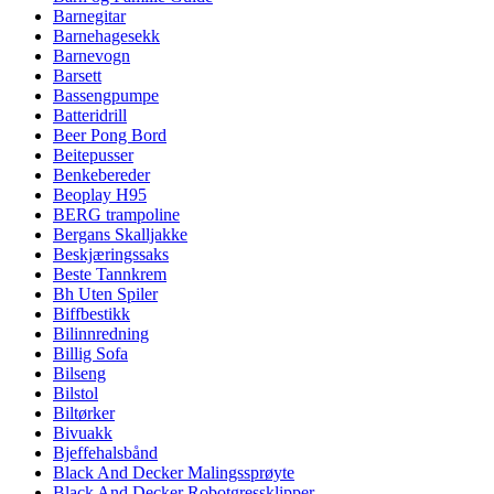
Barnegitar
Barnehagesekk
Barnevogn
Barsett
Bassengpumpe
Batteridrill
Beer Pong Bord
Beitepusser
Benkebereder
Beoplay H95
BERG trampoline
Bergans Skalljakke
Beskjæringssaks
Beste Tannkrem
Bh Uten Spiler
Biffbestikk
Bilinnredning
Billig Sofa
Bilseng
Bilstol
Biltørker
Bivuakk
Bjeffehalsbånd
Black And Decker Malingssprøyte
Black And Decker Robotgressklipper