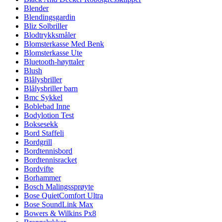
Blender
Blendingsgardin
Bliz Solbriller
Blodtrykksmåler
Blomsterkasse Med Benk
Blomsterkasse Ute
Bluetooth-høyttaler
Blush
Blålysbriller
Blålysbriller barn
Bmc Sykkel
Boblebad Inne
Bodylotion Test
Boksesekk
Bord Staffeli
Bordgrill
Bordtennisbord
Bordtennisracket
Bordvifte
Borhammer
Bosch Malingssprøyte
Bose QuietComfort Ultra
Bose SoundLink Max
Bowers & Wilkins Px8