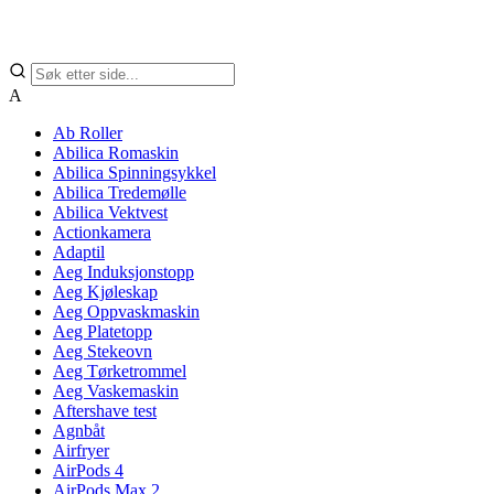
A
Ab Roller
Abilica Romaskin
Abilica Spinningsykkel
Abilica Tredemølle
Abilica Vektvest
Actionkamera
Adaptil
Aeg Induksjonstopp
Aeg Kjøleskap
Aeg Oppvaskmaskin
Aeg Platetopp
Aeg Stekeovn
Aeg Tørketrommel
Aeg Vaskemaskin
Aftershave test
Agnbåt
Airfryer
AirPods 4
AirPods Max 2