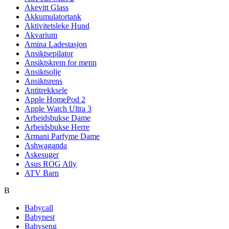
Akevitt Glass
Akkumulatortank
Aktivitetsleke Hund
Akvarium
Amina Ladestasjon
Ansiktsepilator
Ansiktskrem for menn
Ansiktsolje
Ansiktsrens
Antitrekksele
Apple HomePod 2
Apple Watch Ultra 3
Arbeidsbukse Dame
Arbeidsbukse Herre
Armani Parfyme Dame
Ashwaganda
Askesuger
Asus ROG Ally
ATV Barn
B
Babycall
Babynest
Babyseng