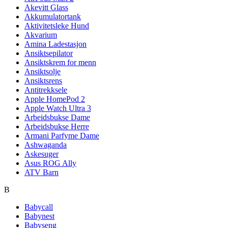
Akevitt Glass
Akkumulatortank
Aktivitetsleke Hund
Akvarium
Amina Ladestasjon
Ansiktsepilator
Ansiktskrem for menn
Ansiktsolje
Ansiktsrens
Antitrekksele
Apple HomePod 2
Apple Watch Ultra 3
Arbeidsbukse Dame
Arbeidsbukse Herre
Armani Parfyme Dame
Ashwaganda
Askesuger
Asus ROG Ally
ATV Barn
B
Babycall
Babynest
Babyseng