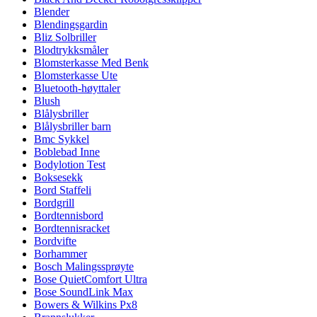
Blender
Blendingsgardin
Bliz Solbriller
Blodtrykksmåler
Blomsterkasse Med Benk
Blomsterkasse Ute
Bluetooth-høyttaler
Blush
Blålysbriller
Blålysbriller barn
Bmc Sykkel
Boblebad Inne
Bodylotion Test
Boksesekk
Bord Staffeli
Bordgrill
Bordtennisbord
Bordtennisracket
Bordvifte
Borhammer
Bosch Malingssprøyte
Bose QuietComfort Ultra
Bose SoundLink Max
Bowers & Wilkins Px8