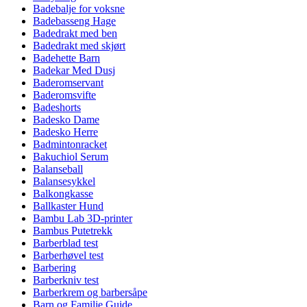
Badebalje for voksne
Badebasseng Hage
Badedrakt med ben
Badedrakt med skjørt
Badehette Barn
Badekar Med Dusj
Baderomservant
Baderomsvifte
Badeshorts
Badesko Dame
Badesko Herre
Badmintonracket
Bakuchiol Serum
Balanseball
Balansesykkel
Balkongkasse
Ballkaster Hund
Bambu Lab 3D-printer
Bambus Putetrekk
Barberblad test
Barberhøvel test
Barbering
Barberkniv test
Barberkrem og barbersåpe
Barn og Familie Guide