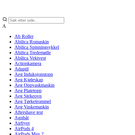
A
Ab Roller
Abilica Romaskin
Abilica Spinningsykkel
Abilica Tredemølle
Abilica Vektvest
Actionkamera
Adaptil
Aeg Induksjonstopp
Aeg Kjøleskap
Aeg Oppvaskmaskin
Aeg Platetopp
Aeg Stekeovn
Aeg Tørketrommel
Aeg Vaskemaskin
Aftershave test
Agnbåt
Airfryer
AirPods 4
AirPods Max 2