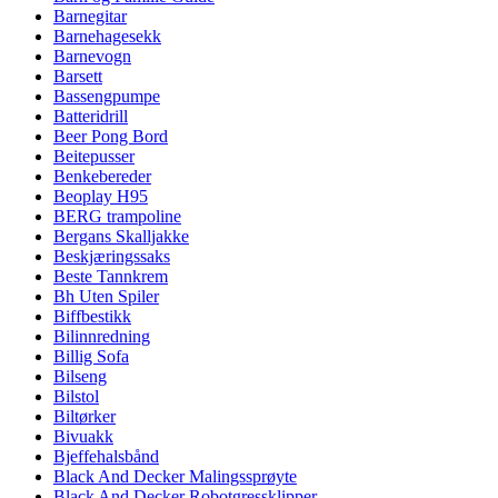
Barnegitar
Barnehagesekk
Barnevogn
Barsett
Bassengpumpe
Batteridrill
Beer Pong Bord
Beitepusser
Benkebereder
Beoplay H95
BERG trampoline
Bergans Skalljakke
Beskjæringssaks
Beste Tannkrem
Bh Uten Spiler
Biffbestikk
Bilinnredning
Billig Sofa
Bilseng
Bilstol
Biltørker
Bivuakk
Bjeffehalsbånd
Black And Decker Malingssprøyte
Black And Decker Robotgressklipper