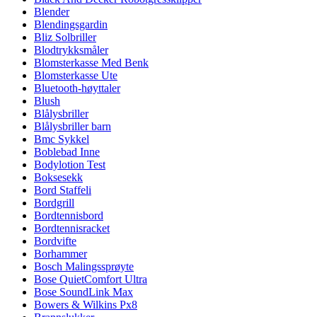
Blender
Blendingsgardin
Bliz Solbriller
Blodtrykksmåler
Blomsterkasse Med Benk
Blomsterkasse Ute
Bluetooth-høyttaler
Blush
Blålysbriller
Blålysbriller barn
Bmc Sykkel
Boblebad Inne
Bodylotion Test
Boksesekk
Bord Staffeli
Bordgrill
Bordtennisbord
Bordtennisracket
Bordvifte
Borhammer
Bosch Malingssprøyte
Bose QuietComfort Ultra
Bose SoundLink Max
Bowers & Wilkins Px8