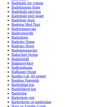
Badebalje for voksne
Badebasseng Hage
Badedrakt med ben
Badedrakt med skjørt
Badehette Barn
Badekar Med Dusj
Baderomservant
Baderomsvifte
Badeshorts
Badesko Dame
Badesko Herre
Badmintonracket
Bakuchiol Serum
Balanseball
Balansesykkel
Balkongkasse
Ballkaster Hund
Bambu Lab 3D-printer
Bambus Putetrekk
Barberblad test
Barberhøvel test
Barbering
Barberkniv test
Barberkrem og barbersåpe
Barn og Familie Guide