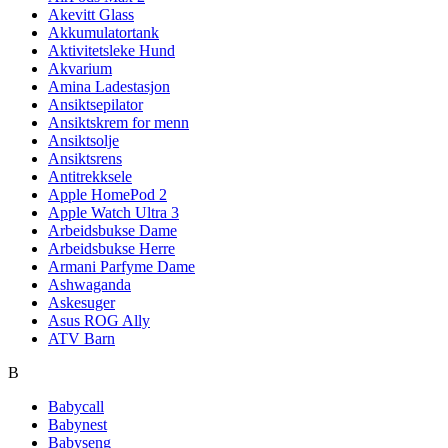
Akevitt Glass
Akkumulatortank
Aktivitetsleke Hund
Akvarium
Amina Ladestasjon
Ansiktsepilator
Ansiktskrem for menn
Ansiktsolje
Ansiktsrens
Antitrekksele
Apple HomePod 2
Apple Watch Ultra 3
Arbeidsbukse Dame
Arbeidsbukse Herre
Armani Parfyme Dame
Ashwaganda
Askesuger
Asus ROG Ally
ATV Barn
B
Babycall
Babynest
Babyseng