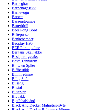
Barnegitar
Barnehagesekk
Barnevogn
Barsett
Bassengpumpe
Batteridrill
Beer Pong Bord
Beitepusser
Benkebereder
Beoplay H95
BERG trampoline
Bergans Skalljakke
Beskjæringssaks
Beste Tannkrem
Bh Uten Spiler
Biffbestikk
Bilinnredning
Billig Sofa
Bilseng
Bilstol
Biltørker
Bivuakk
Bjeffehalsbånd
Black And Decker Malingssprøyte
Black And Decker Robotgressklipper