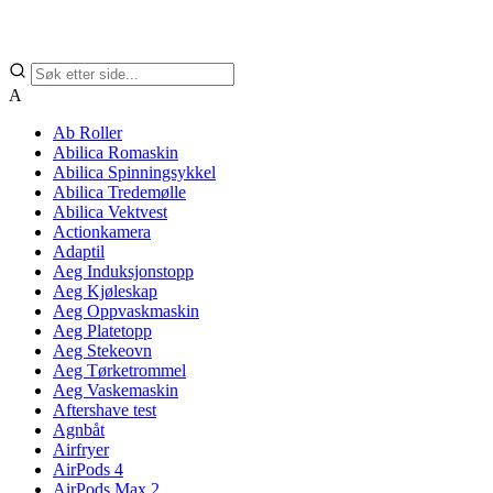
A
Ab Roller
Abilica Romaskin
Abilica Spinningsykkel
Abilica Tredemølle
Abilica Vektvest
Actionkamera
Adaptil
Aeg Induksjonstopp
Aeg Kjøleskap
Aeg Oppvaskmaskin
Aeg Platetopp
Aeg Stekeovn
Aeg Tørketrommel
Aeg Vaskemaskin
Aftershave test
Agnbåt
Airfryer
AirPods 4
AirPods Max 2