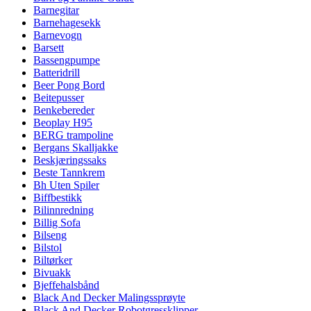
Barnegitar
Barnehagesekk
Barnevogn
Barsett
Bassengpumpe
Batteridrill
Beer Pong Bord
Beitepusser
Benkebereder
Beoplay H95
BERG trampoline
Bergans Skalljakke
Beskjæringssaks
Beste Tannkrem
Bh Uten Spiler
Biffbestikk
Bilinnredning
Billig Sofa
Bilseng
Bilstol
Biltørker
Bivuakk
Bjeffehalsbånd
Black And Decker Malingssprøyte
Black And Decker Robotgressklipper