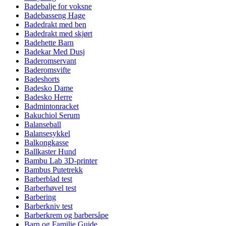
Badebalje for voksne
Badebasseng Hage
Badedrakt med ben
Badedrakt med skjørt
Badehette Barn
Badekar Med Dusj
Baderomservant
Baderomsvifte
Badeshorts
Badesko Dame
Badesko Herre
Badmintonracket
Bakuchiol Serum
Balanseball
Balansesykkel
Balkongkasse
Ballkaster Hund
Bambu Lab 3D-printer
Bambus Putetrekk
Barberblad test
Barberhøvel test
Barbering
Barberkniv test
Barberkrem og barbersåpe
Barn og Familie Guide