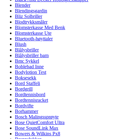
Blender
Blendingsgardin
Bliz Solbriller
Blodtrykksmåler
Blomsterkasse Med Benk
Blomsterkasse Ute
Bluetooth-høyttaler
Blush
Blålysbriller
Blålysbriller barn
Bmc Sykkel
Boblebad Inne
Bodylotion Test
Boksesekk
Bord Staffeli
Bordgrill
Bordtennisbord
Bordtennisracket
Bordvifte
Borhammer
Bosch Malingssprøyte
Bose QuietComfort Ultra
Bose SoundLink Max
Bowers & Wilkins Px8