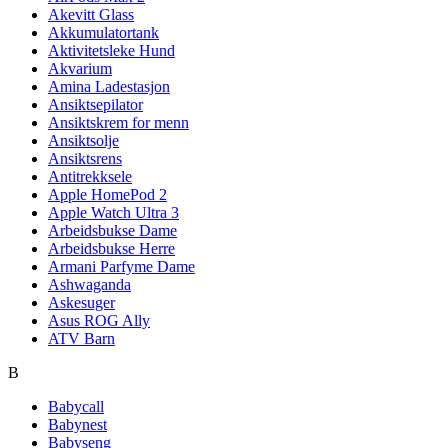
Akevitt Glass
Akkumulatortank
Aktivitetsleke Hund
Akvarium
Amina Ladestasjon
Ansiktsepilator
Ansiktskrem for menn
Ansiktsolje
Ansiktsrens
Antitrekksele
Apple HomePod 2
Apple Watch Ultra 3
Arbeidsbukse Dame
Arbeidsbukse Herre
Armani Parfyme Dame
Ashwaganda
Askesuger
Asus ROG Ally
ATV Barn
B
Babycall
Babynest
Babyseng