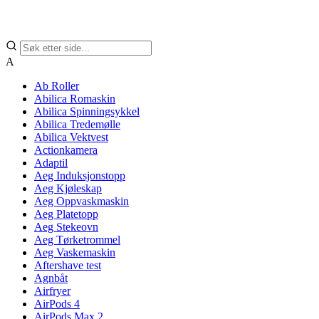
A
Ab Roller
Abilica Romaskin
Abilica Spinningsykkel
Abilica Tredemølle
Abilica Vektvest
Actionkamera
Adaptil
Aeg Induksjonstopp
Aeg Kjøleskap
Aeg Oppvaskmaskin
Aeg Platetopp
Aeg Stekeovn
Aeg Tørketrommel
Aeg Vaskemaskin
Aftershave test
Agnbåt
Airfryer
AirPods 4
AirPods Max 2