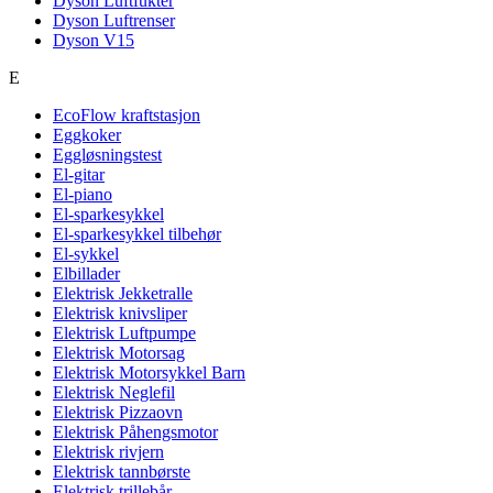
Dyson Luftfukter
Dyson Luftrenser
Dyson V15
E
EcoFlow kraftstasjon
Eggkoker
Eggløsningstest
El-gitar
El-piano
El-sparkesykkel
El-sparkesykkel tilbehør
El-sykkel
Elbillader
Elektrisk Jekketralle
Elektrisk knivsliper
Elektrisk Luftpumpe
Elektrisk Motorsag
Elektrisk Motorsykkel Barn
Elektrisk Neglefil
Elektrisk Pizzaovn
Elektrisk Påhengsmotor
Elektrisk rivjern
Elektrisk tannbørste
Elektrisk trillebår