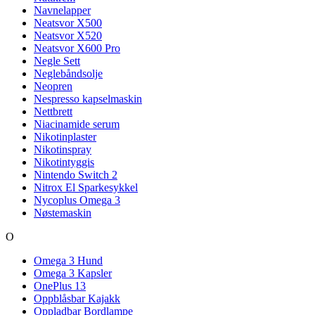
Navnelapper
Neatsvor X500
Neatsvor X520
Neatsvor X600 Pro
Negle Sett
Neglebåndsolje
Neopren
Nespresso kapselmaskin
Nettbrett
Niacinamide serum
Nikotinplaster
Nikotinspray
Nikotintyggis
Nintendo Switch 2
Nitrox El Sparkesykkel
Nycoplus Omega 3
Nøstemaskin
O
Omega 3 Hund
Omega 3 Kapsler
OnePlus 13
Oppblåsbar Kajakk
Oppladbar Bordlampe