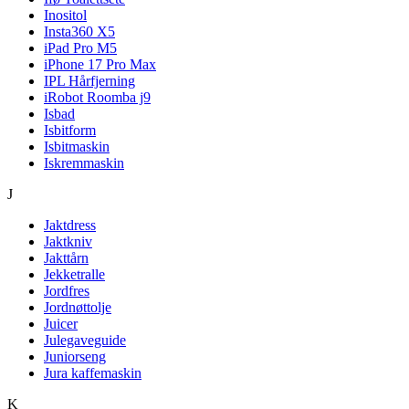
Inositol
Insta360 X5
iPad Pro M5
iPhone 17 Pro Max
IPL Hårfjerning
iRobot Roomba j9
Isbad
Isbitform
Isbitmaskin
Iskremmaskin
J
Jaktdress
Jaktkniv
Jakttårn
Jekketralle
Jordfres
Jordnøttolje
Juicer
Julegaveguide
Juniorseng
Jura kaffemaskin
K