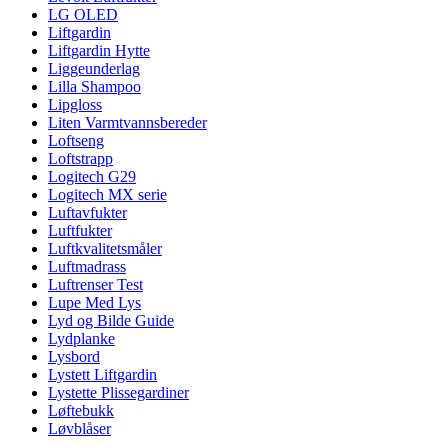
LG OLED
Liftgardin
Liftgardin Hytte
Liggeunderlag
Lilla Shampoo
Lipgloss
Liten Varmtvannsbereder
Loftseng
Loftstrapp
Logitech G29
Logitech MX serie
Luftavfukter
Luftfukter
Luftkvalitetsmåler
Luftmadrass
Luftrenser Test
Lupe Med Lys
Lyd og Bilde Guide
Lydplanke
Lysbord
Lystett Liftgardin
Lystette Plissegardiner
Løftebukk
Løvblåser