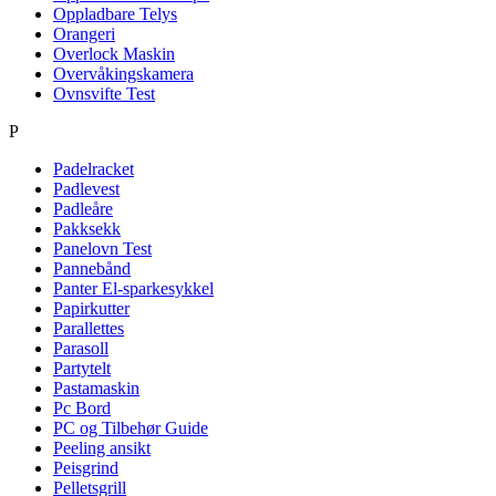
Oppladbare Telys
Orangeri
Overlock Maskin
Overvåkingskamera
Ovnsvifte Test
P
Padelracket
Padlevest
Padleåre
Pakksekk
Panelovn Test
Pannebånd
Panter El-sparkesykkel
Papirkutter
Parallettes
Parasoll
Partytelt
Pastamaskin
Pc Bord
PC og Tilbehør Guide
Peeling ansikt
Peisgrind
Pelletsgrill