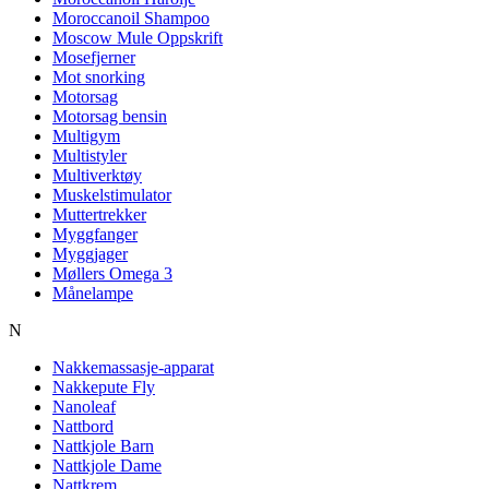
Moroccanoil Shampoo
Moscow Mule Oppskrift
Mosefjerner
Mot snorking
Motorsag
Motorsag bensin
Multigym
Multistyler
Multiverktøy
Muskelstimulator
Muttertrekker
Myggfanger
Myggjager
Møllers Omega 3
Månelampe
N
Nakkemassasje-apparat
Nakkepute Fly
Nanoleaf
Nattbord
Nattkjole Barn
Nattkjole Dame
Nattkrem