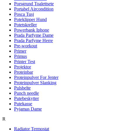
Porsgrund Toalettsete
Portabel Aircondition
Posca Tusj
Poteklipper Hund
Potetskreller
Powerbank Iphone
Prada Parfyme Dame
Prada Parfyme Herre
Pre-workout
Primer
Primus
Printer Test
Projektor
Proteinbar
Proteinpulver For Jenter
Proteinpulver Slanking
Pulsbelte
Punch needle
Putebeskytter
Putekasse
Pyjamas Dame
R
Radiator Termostat