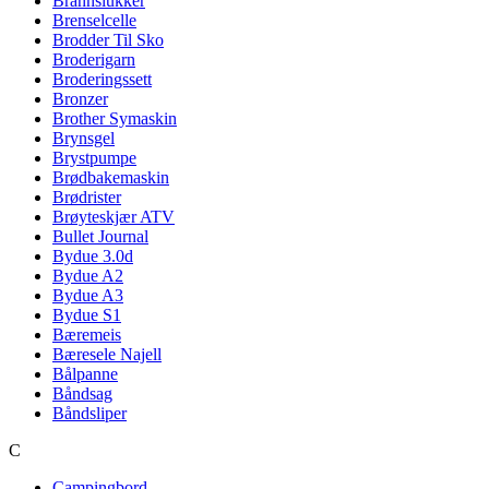
Brannslukker
Brenselcelle
Brodder Til Sko
Broderigarn
Broderingssett
Bronzer
Brother Symaskin
Brynsgel
Brystpumpe
Brødbakemaskin
Brødrister
Brøyteskjær ATV
Bullet Journal
Bydue 3.0d
Bydue A2
Bydue A3
Bydue S1
Bæremeis
Bæresele Najell
Bålpanne
Båndsag
Båndsliper
C
Campingbord