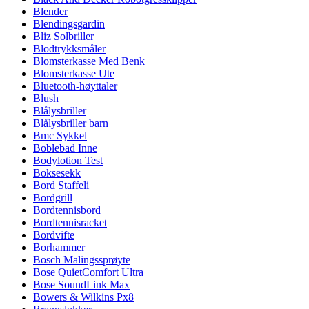
Blender
Blendingsgardin
Bliz Solbriller
Blodtrykksmåler
Blomsterkasse Med Benk
Blomsterkasse Ute
Bluetooth-høyttaler
Blush
Blålysbriller
Blålysbriller barn
Bmc Sykkel
Boblebad Inne
Bodylotion Test
Boksesekk
Bord Staffeli
Bordgrill
Bordtennisbord
Bordtennisracket
Bordvifte
Borhammer
Bosch Malingssprøyte
Bose QuietComfort Ultra
Bose SoundLink Max
Bowers & Wilkins Px8