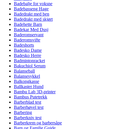
Badebalje for voksne
Badebasseng Hage
Badedrakt med ben
Badedrakt med skjørt
Badehette Barn
Badekar Med Dusj
Baderomservant
Baderomsvifte
Badeshorts
Badesko Dame
Badesko Herre
Badmintonracket
Bakuchiol Serum
Balanseball
Balansesykkel
Balkongkasse
Ballkaster Hund
Bambu Lab 3D-printer
Bambus Putetrekk
Barberblad test
Barberhøvel test
Barbering
Barberkniv test
Barberkrem og barbersåpe
Barn og Familie Guide