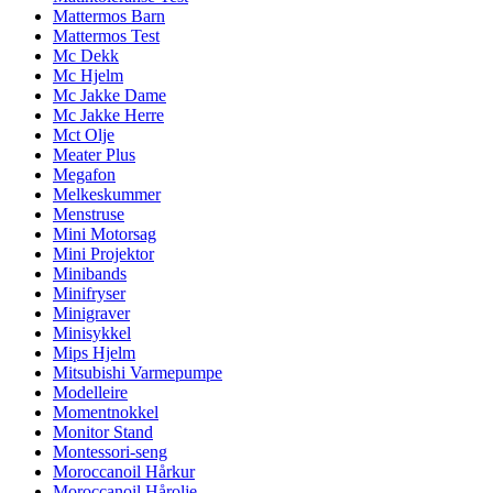
Mattermos Barn
Mattermos Test
Mc Dekk
Mc Hjelm
Mc Jakke Dame
Mc Jakke Herre
Mct Olje
Meater Plus
Megafon
Melkeskummer
Menstruse
Mini Motorsag
Mini Projektor
Minibands
Minifryser
Minigraver
Minisykkel
Mips Hjelm
Mitsubishi Varmepumpe
Modelleire
Momentnokkel
Monitor Stand
Montessori-seng
Moroccanoil Hårkur
Moroccanoil Hårolje