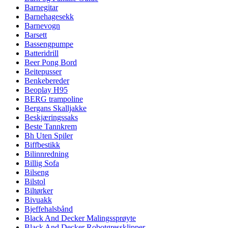
Barnegitar
Barnehagesekk
Barnevogn
Barsett
Bassengpumpe
Batteridrill
Beer Pong Bord
Beitepusser
Benkebereder
Beoplay H95
BERG trampoline
Bergans Skalljakke
Beskjæringssaks
Beste Tannkrem
Bh Uten Spiler
Biffbestikk
Bilinnredning
Billig Sofa
Bilseng
Bilstol
Biltørker
Bivuakk
Bjeffehalsbånd
Black And Decker Malingssprøyte
Black And Decker Robotgressklipper