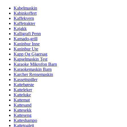
Kabelmaskin
Kabinkoffert
Kaffekvern
Kaffetrakter
Kajakk
Kalligrafi Penn
Kamado-grill
Kaninbur Inne
Kaninbur Ute
Kapp Og Gjaersag
Kapselmaskin Test
Karaoke Mikrofon Barn
Karaokemaskin Barn
Karcher Rensemaskin
Kassettspiller
Kattebørste
Katteleker
Katteluke
Kattemat
Kattesand
Kattesekk
Katteseng
Katteshampo
Kattetoalett