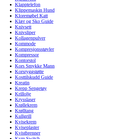
Klapptelefon
Klippemaskin Hund
Kloremøbel Katt
Klær og Sko Guide
Knivsett
Knivsliper
Kollagenpulver
Kommode
Kompresjonsstøvler
Kompressor
Kontorstol
Kors Smykke Mann
Korsryggstøtte
Kosttilskudd Guide
Kreatin
Krepp Sengetøy
Krillolje
Krysslaser
Krøllekrem
Krølltang
Kullgrill
Kvisekrem
Kviseplaster
Kvistbrenner
Kvm Switch