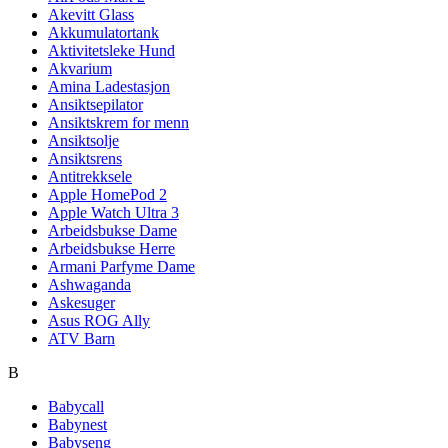
Akevitt Glass
Akkumulatortank
Aktivitetsleke Hund
Akvarium
Amina Ladestasjon
Ansiktsepilator
Ansiktskrem for menn
Ansiktsolje
Ansiktsrens
Antitrekksele
Apple HomePod 2
Apple Watch Ultra 3
Arbeidsbukse Dame
Arbeidsbukse Herre
Armani Parfyme Dame
Ashwaganda
Askesuger
Asus ROG Ally
ATV Barn
B
Babycall
Babynest
Babyseng