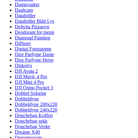
Dampvasker
Dashcam
Databriller
Databriller Blått Lys
Delivita Pizzaovn
Deodorant for menn
Diamond Painting
Diffuser
Digital Fotoramme
Dior Parfyme Dame
Dior Parfyme Herre
Diskolys
DJI Avata 2
DJI Mavic 4 Pro
DJI Mini 4 Pro
DJI Osmo Pocket 3
Dobbel Solseng
Dobbeldyne
Dobbeldyne 200x220
Dobbeldyne 240x220
Douchebag Koffert
Douchebag sekk
Douchebag Veske
Dreame X40
Dreneringsrør