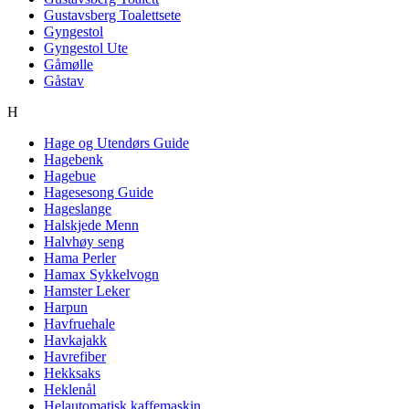
Gustavsberg Toalettsete
Gyngestol
Gyngestol Ute
Gåmølle
Gåstav
H
Hage og Utendørs Guide
Hagebenk
Hagebue
Hagesesong Guide
Hageslange
Halskjede Menn
Halvhøy seng
Hama Perler
Hamax Sykkelvogn
Hamster Leker
Harpun
Havfruehale
Havkajakk
Havrefiber
Hekksaks
Heklenål
Helautomatisk kaffemaskin