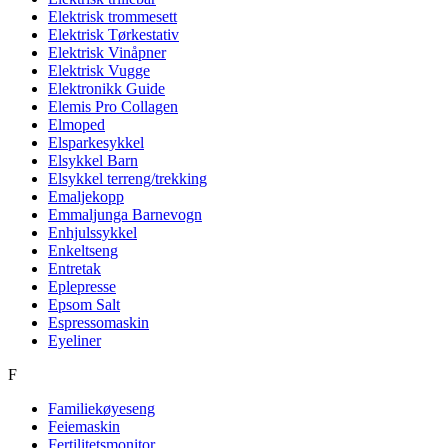
Elektrisk trommesett
Elektrisk Tørkestativ
Elektrisk Vinåpner
Elektrisk Vugge
Elektronikk Guide
Elemis Pro Collagen
Elmoped
Elsparkesykkel
Elsykkel Barn
Elsykkel terreng/trekking
Emaljekopp
Emmaljunga Barnevogn
Enhjulssykkel
Enkeltseng
Entretak
Eplepresse
Epsom Salt
Espressomaskin
Eyeliner
F
Familiekøyeseng
Feiemaskin
Fertilitetsmonitor