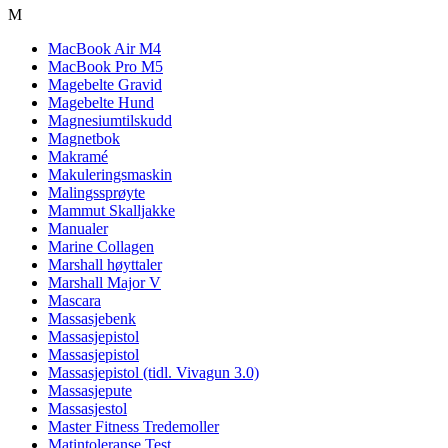
M
MacBook Air M4
MacBook Pro M5
Magebelte Gravid
Magebelte Hund
Magnesiumtilskudd
Magnetbok
Makramé
Makuleringsmaskin
Malingssprøyte
Mammut Skalljakke
Manualer
Marine Collagen
Marshall høyttaler
Marshall Major V
Mascara
Massasjebenk
Massasjepistol
Massasjepistol
Massasjepistol (tidl. Vivagun 3.0)
Massasjepute
Massasjestol
Master Fitness Tredemoller
Matintoleranse Test