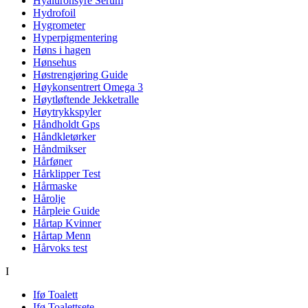
Hyaluronsyre Serum
Hydrofoil
Hygrometer
Hyperpigmentering
Høns i hagen
Hønsehus
Høstrengjøring Guide
Høykonsentrert Omega 3
Høytløftende Jekketralle
Høytrykkspyler
Håndholdt Gps
Håndkletørker
Håndmikser
Hårføner
Hårklipper Test
Hårmaske
Hårolje
Hårpleie Guide
Hårtap Kvinner
Hårtap Menn
Hårvoks test
I
Ifø Toalett
Ifø Toalettsete