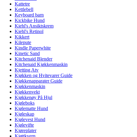
Kattetre
Kettlebell
Keyboard barn
Kickbike Hund
Kiehl's Ansiktskrem
Kiehl's Retinol
Kikkert
Kilepute
Kindle Paperwhite
Kinetic Sand
Kitchenaid Blender
Kitchenaid Kjøkkenmaskin
Kjetting Atv
Kjøkken og Hvitevarer Guide
Kjøkkenapparater Guide
Kjøkkenmaskin
Kjøkkenvekt
Kjøkkenøy På Hjul
Kjøleboks
Kjølematte Hund
Kjøleskap
Kjølevest Hund
Kjølevifte
Kjøreplater
Kjøttkvern