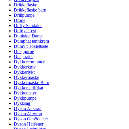
Drikkeflaske
Drikkeflaske barn
Drillpumpe
Drone
Duffy Sandaler
Duftlys Test
Dunkåpe Dame
Duraphat tannkrem
Duravit Toalettsete
Dusjhjørne
Dusjkrakk
Dykkercomputer
Dykkerkniv
Dykkerlykt
Dykkermaske
Dykkermaske Barn
Dykkersertifikat
Dykkeutstyr
Dykkpumpe
Dykksag
Dyson Airstrait
Dyson Airwrap
Dyson Gen5detect
Dyson Hårføner