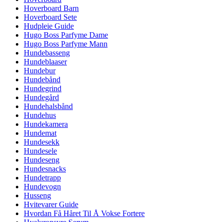
Hoverboard Barn
Hoverboard Sete
Hudpleie Guide
Hugo Boss Parfyme Dame
Hugo Boss Parfyme Mann
Hundebasseng
Hundeblaaser
Hundebur
Hundebånd
Hundegrind
Hundegård
Hundehalsbånd
Hundehus
Hundekamera
Hundemat
Hundesekk
Hundesele
Hundeseng
Hundesnacks
Hundetrapp
Hundevogn
Husseng
Hvitevarer Guide
Hvordan Få Håret Til Å Vokse Fortere