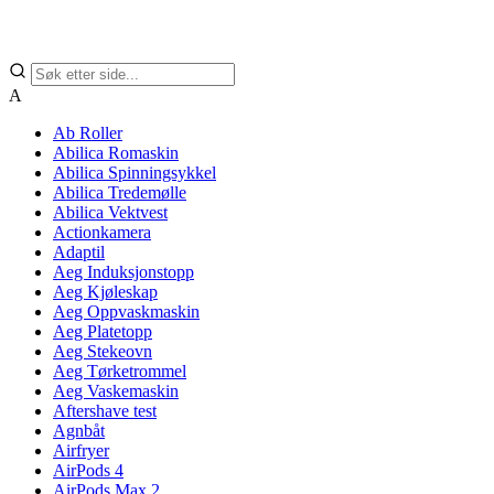
A
Ab Roller
Abilica Romaskin
Abilica Spinningsykkel
Abilica Tredemølle
Abilica Vektvest
Actionkamera
Adaptil
Aeg Induksjonstopp
Aeg Kjøleskap
Aeg Oppvaskmaskin
Aeg Platetopp
Aeg Stekeovn
Aeg Tørketrommel
Aeg Vaskemaskin
Aftershave test
Agnbåt
Airfryer
AirPods 4
AirPods Max 2