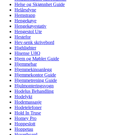
Helse og Skjønnhet Guide
Helårsdyne
Hemstrapp
Hengekøye
Hengekøyestativ
Hengestol Ute
Hestefor
Hev-senk skrivebord
Highlighter
Hisense U8Q
Hjem og Møbler Guide
Hjemmebar
Hjemmekinoanlegg
Hjemmekontor Guide
Hjemmetrening Guide
Hjulmonteringsvogn
Hodelus Behandling
Hodelykt
Hodemassasje
Hodetelefoner
Hold In Truse
Homey Pro
Hoppeslott
Hoppetau
Hoverboard