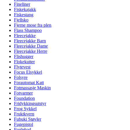
Fineliner
Fiskekajakk
Fiskestang
Fjellsko
Fjerne mose fra plen
Flass Shampoo
Fleecejakke
Fleecejakke Barn
Fleecejakke Dame
Fleecejakke Herre
Flishugger
Flokekutter
Flytevest
Focus Elsykkel
Folsyre
Forautomat Katt
Fotmassasje Maskin
Fotvarmer
Foundation
Fridykkingsutstyr
Frog Sykkel
Fruktkvern
Fubuki Støvler
Fugepistol
Fuglebad