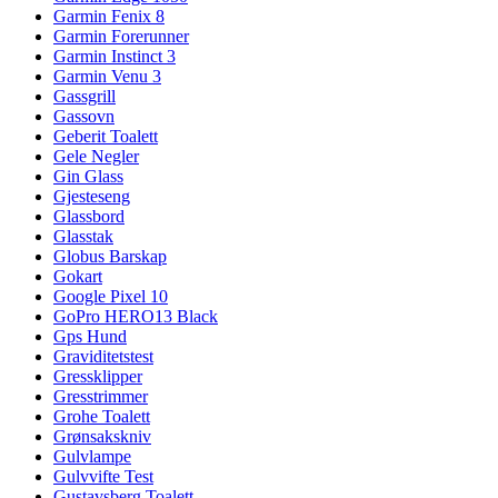
Garmin Fenix 8
Garmin Forerunner
Garmin Instinct 3
Garmin Venu 3
Gassgrill
Gassovn
Geberit Toalett
Gele Negler
Gin Glass
Gjesteseng
Glassbord
Glasstak
Globus Barskap
Gokart
Google Pixel 10
GoPro HERO13 Black
Gps Hund
Graviditetstest
Gressklipper
Gresstrimmer
Grohe Toalett
Grønsakskniv
Gulvlampe
Gulvvifte Test
Gustavsberg Toalett