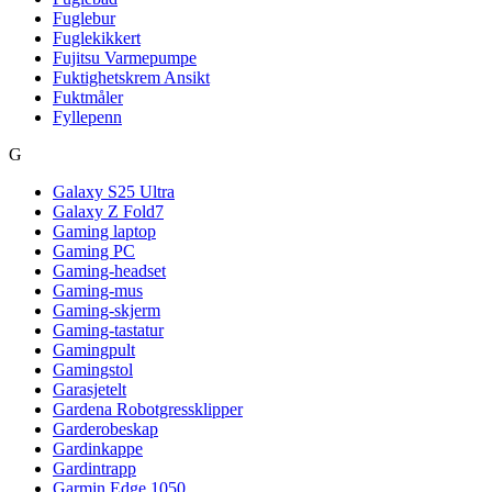
Fuglebur
Fuglekikkert
Fujitsu Varmepumpe
Fuktighetskrem Ansikt
Fuktmåler
Fyllepenn
G
Galaxy S25 Ultra
Galaxy Z Fold7
Gaming laptop
Gaming PC
Gaming-headset
Gaming-mus
Gaming-skjerm
Gaming-tastatur
Gamingpult
Gamingstol
Garasjetelt
Gardena Robotgressklipper
Garderobeskap
Gardinkappe
Gardintrapp
Garmin Edge 1050