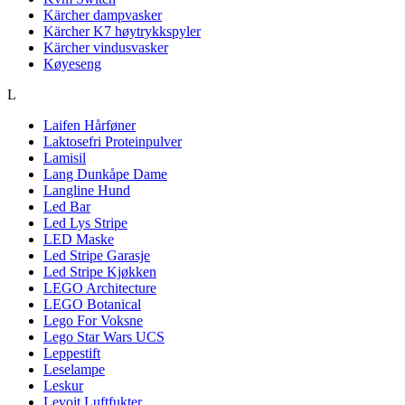
Kärcher dampvasker
Kärcher K7 høytrykkspyler
Kärcher vindusvasker
Køyeseng
L
Laifen Hårføner
Laktosefri Proteinpulver
Lamisil
Lang Dunkåpe Dame
Langline Hund
Led Bar
Led Lys Stripe
LED Maske
Led Stripe Garasje
Led Stripe Kjøkken
LEGO Architecture
LEGO Botanical
Lego For Voksne
Lego Star Wars UCS
Leppestift
Leselampe
Leskur
Levoit Luftfukter