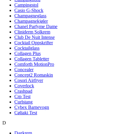
Campingstol
Casio G-Shock
Champagneglass
Champagnekjøler
Chanel Parfyme Dame
Cliniderm Solkrem
Club De Nuit Intense
Cocktail Oppskrifter
Cocktailglass
Collagen Plus
Collagen Tabletter
Comforth MotionPro
Concealer
Concept2 Romaskin
Cosori Airfryer
Coverlock
Crashpad
Crp Test
Curlstang
Cybex Barnevogn
Cøliaki Test
D
Dagkrem