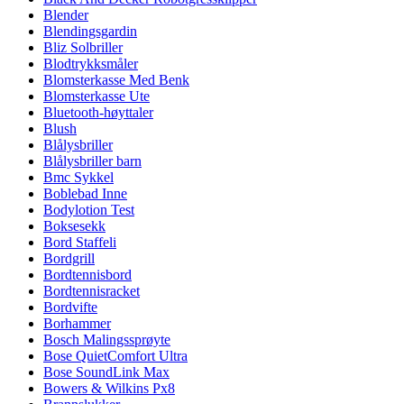
Blender
Blendingsgardin
Bliz Solbriller
Blodtrykksmåler
Blomsterkasse Med Benk
Blomsterkasse Ute
Bluetooth-høyttaler
Blush
Blålysbriller
Blålysbriller barn
Bmc Sykkel
Boblebad Inne
Bodylotion Test
Boksesekk
Bord Staffeli
Bordgrill
Bordtennisbord
Bordtennisracket
Bordvifte
Borhammer
Bosch Malingssprøyte
Bose QuietComfort Ultra
Bose SoundLink Max
Bowers & Wilkins Px8