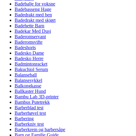
Badebalje for voksne
Badebasseng Hage
Badedrakt med ben
Badedrakt med skjørt
Badehette Barn
Badekar Med Dusj
Baderomservant
Baderomsvifte
Badeshorts
Badesko Dame
Badesko Herre
Badmintonracket
Bakuchiol Serum
Balanseball
Balansesykkel
Balkongkasse
Ballkaster Hund
Bambu Lab 3D-printer
Bambus Putetrekk
Barberblad test
Barberhøvel test
Barbering
Barberkniv test
Barberkrem og barbersåpe
Barn og Familie Guide