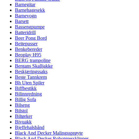
Barnegitar
Barnehagesekk
Barnevogn
Barsett
Bassengpumpe
Batteridrill
Beer Pong Bord
Beitepusser
Benkebereder
Beoplay H95
BERG trampoline
Bergans Skalljakke
Beskjæringssaks
Beste Tannkrem
Bh Uten Spiler
Biffbestikk
Bilinnredning
Billig Sofa
Bilseng
Bilstol
Biltørker
Bivuakk
Bjeffehalsbånd
Black And Decker Malingssprøyte
Black And Decker Robotgressklipper