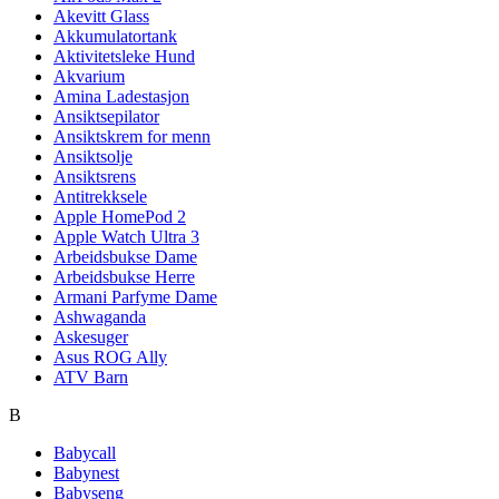
Akevitt Glass
Akkumulatortank
Aktivitetsleke Hund
Akvarium
Amina Ladestasjon
Ansiktsepilator
Ansiktskrem for menn
Ansiktsolje
Ansiktsrens
Antitrekksele
Apple HomePod 2
Apple Watch Ultra 3
Arbeidsbukse Dame
Arbeidsbukse Herre
Armani Parfyme Dame
Ashwaganda
Askesuger
Asus ROG Ally
ATV Barn
B
Babycall
Babynest
Babyseng