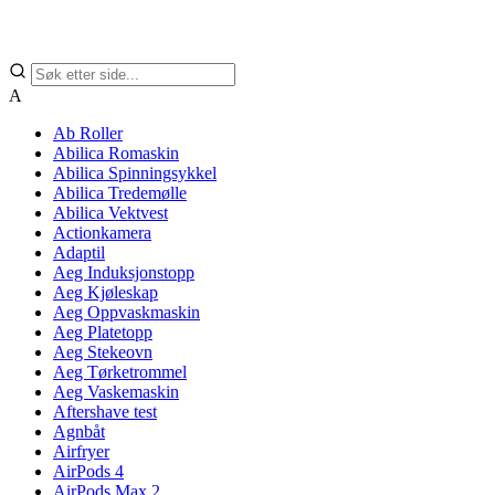
A
Ab Roller
Abilica Romaskin
Abilica Spinningsykkel
Abilica Tredemølle
Abilica Vektvest
Actionkamera
Adaptil
Aeg Induksjonstopp
Aeg Kjøleskap
Aeg Oppvaskmaskin
Aeg Platetopp
Aeg Stekeovn
Aeg Tørketrommel
Aeg Vaskemaskin
Aftershave test
Agnbåt
Airfryer
AirPods 4
AirPods Max 2