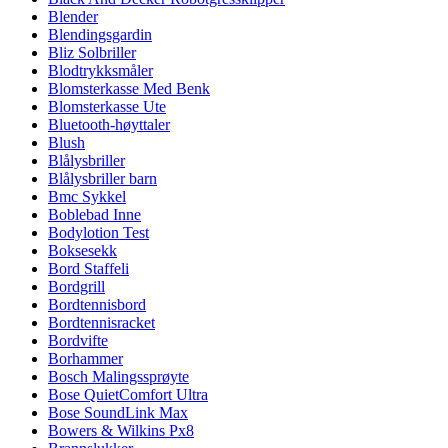
Blender
Blendingsgardin
Bliz Solbriller
Blodtrykksmåler
Blomsterkasse Med Benk
Blomsterkasse Ute
Bluetooth-høyttaler
Blush
Blålysbriller
Blålysbriller barn
Bmc Sykkel
Boblebad Inne
Bodylotion Test
Boksesekk
Bord Staffeli
Bordgrill
Bordtennisbord
Bordtennisracket
Bordvifte
Borhammer
Bosch Malingssprøyte
Bose QuietComfort Ultra
Bose SoundLink Max
Bowers & Wilkins Px8