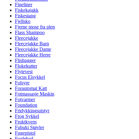
Fineliner
Fiskekajakk
Fiskestang
Fjellsko
Fjerne mose fra plen
Flass Shampoo
Fleecejakke
Fleecejakke Barn
Fleecejakke Dame
Fleecejakke Herre
Flishugger
Flokekutter
Flytevest
Focus Elsykkel
Folsyre
Forautomat Katt
Fotmassasje Maskin
Fotvarmer
Foundation
Fridykkingsutstyr
Frog Sykkel
Fruktkvern
Fubuki Støvler
Fugepistol
Fuglebad