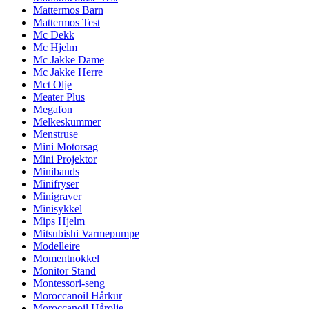
Mattermos Barn
Mattermos Test
Mc Dekk
Mc Hjelm
Mc Jakke Dame
Mc Jakke Herre
Mct Olje
Meater Plus
Megafon
Melkeskummer
Menstruse
Mini Motorsag
Mini Projektor
Minibands
Minifryser
Minigraver
Minisykkel
Mips Hjelm
Mitsubishi Varmepumpe
Modelleire
Momentnokkel
Monitor Stand
Montessori-seng
Moroccanoil Hårkur
Moroccanoil Hårolje