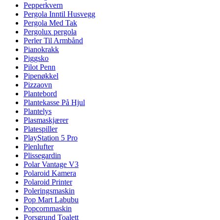
Pepperkvern
Pergola Inntil Husvegg
Pergola Med Tak
Pergolux pergola
Perler Til Armbånd
Pianokrakk
Piggsko
Pilot Penn
Pipenøkkel
Pizzaovn
Plantebord
Plantekasse På Hjul
Plantelys
Plasmaskjærer
Platespiller
PlayStation 5 Pro
Plenlufter
Plissegardin
Polar Vantage V3
Polaroid Kamera
Polaroid Printer
Poleringsmaskin
Pop Mart Labubu
Popcornmaskin
Porsgrund Toalett