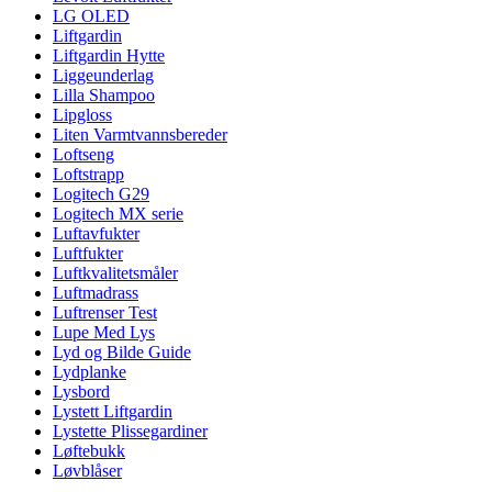
LG OLED
Liftgardin
Liftgardin Hytte
Liggeunderlag
Lilla Shampoo
Lipgloss
Liten Varmtvannsbereder
Loftseng
Loftstrapp
Logitech G29
Logitech MX serie
Luftavfukter
Luftfukter
Luftkvalitetsmåler
Luftmadrass
Luftrenser Test
Lupe Med Lys
Lyd og Bilde Guide
Lydplanke
Lysbord
Lystett Liftgardin
Lystette Plissegardiner
Løftebukk
Løvblåser