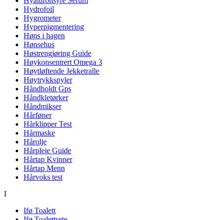
Hyaluronsyre Serum
Hydrofoil
Hygrometer
Hyperpigmentering
Høns i hagen
Hønsehus
Høstrengjøring Guide
Høykonsentrert Omega 3
Høytløftende Jekketralle
Høytrykkspyler
Håndholdt Gps
Håndkletørker
Håndmikser
Hårføner
Hårklipper Test
Hårmaske
Hårolje
Hårpleie Guide
Hårtap Kvinner
Hårtap Menn
Hårvoks test
I
Ifø Toalett
Ifø Toalettsete