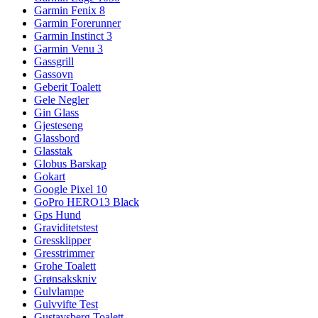
Garmin Fenix 8
Garmin Forerunner
Garmin Instinct 3
Garmin Venu 3
Gassgrill
Gassovn
Geberit Toalett
Gele Negler
Gin Glass
Gjesteseng
Glassbord
Glasstak
Globus Barskap
Gokart
Google Pixel 10
GoPro HERO13 Black
Gps Hund
Graviditetstest
Gressklipper
Gresstrimmer
Grohe Toalett
Grønsakskniv
Gulvlampe
Gulvvifte Test
Gustavsberg Toalett