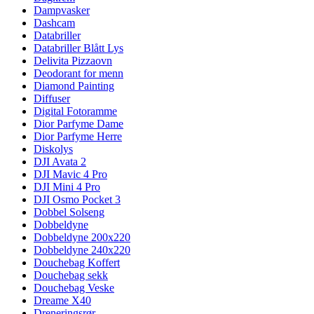
Dampvasker
Dashcam
Databriller
Databriller Blått Lys
Delivita Pizzaovn
Deodorant for menn
Diamond Painting
Diffuser
Digital Fotoramme
Dior Parfyme Dame
Dior Parfyme Herre
Diskolys
DJI Avata 2
DJI Mavic 4 Pro
DJI Mini 4 Pro
DJI Osmo Pocket 3
Dobbel Solseng
Dobbeldyne
Dobbeldyne 200x220
Dobbeldyne 240x220
Douchebag Koffert
Douchebag sekk
Douchebag Veske
Dreame X40
Dreneringsrør