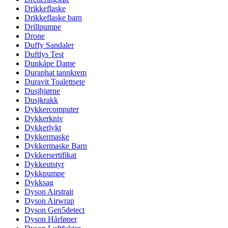
Drikkeflaske
Drikkeflaske barn
Drillpumpe
Drone
Duffy Sandaler
Duftlys Test
Dunkåpe Dame
Duraphat tannkrem
Duravit Toalettsete
Dusjhjørne
Dusjkrakk
Dykkercomputer
Dykkerkniv
Dykkerlykt
Dykkermaske
Dykkermaske Barn
Dykkersertifikat
Dykkeutstyr
Dykkpumpe
Dykksag
Dyson Airstrait
Dyson Airwrap
Dyson Gen5detect
Dyson Hårføner