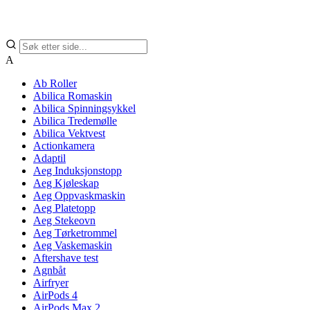
A
Ab Roller
Abilica Romaskin
Abilica Spinningsykkel
Abilica Tredemølle
Abilica Vektvest
Actionkamera
Adaptil
Aeg Induksjonstopp
Aeg Kjøleskap
Aeg Oppvaskmaskin
Aeg Platetopp
Aeg Stekeovn
Aeg Tørketrommel
Aeg Vaskemaskin
Aftershave test
Agnbåt
Airfryer
AirPods 4
AirPods Max 2