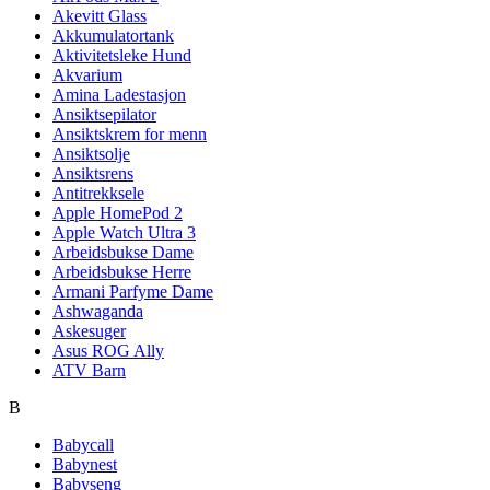
Akevitt Glass
Akkumulatortank
Aktivitetsleke Hund
Akvarium
Amina Ladestasjon
Ansiktsepilator
Ansiktskrem for menn
Ansiktsolje
Ansiktsrens
Antitrekksele
Apple HomePod 2
Apple Watch Ultra 3
Arbeidsbukse Dame
Arbeidsbukse Herre
Armani Parfyme Dame
Ashwaganda
Askesuger
Asus ROG Ally
ATV Barn
B
Babycall
Babynest
Babyseng