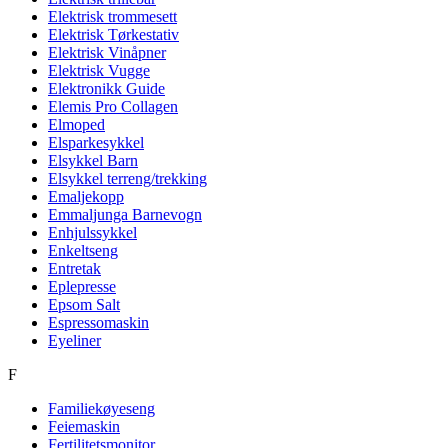
Elektrisk trommesett
Elektrisk Tørkestativ
Elektrisk Vinåpner
Elektrisk Vugge
Elektronikk Guide
Elemis Pro Collagen
Elmoped
Elsparkesykkel
Elsykkel Barn
Elsykkel terreng/trekking
Emaljekopp
Emmaljunga Barnevogn
Enhjulssykkel
Enkeltseng
Entretak
Eplepresse
Epsom Salt
Espressomaskin
Eyeliner
F
Familiekøyeseng
Feiemaskin
Fertilitetsmonitor