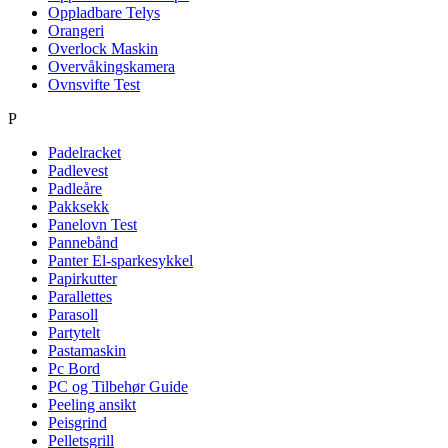
Oppladbare Telys
Orangeri
Overlock Maskin
Overvåkingskamera
Ovnsvifte Test
P
Padelracket
Padlevest
Padleåre
Pakksekk
Panelovn Test
Pannebånd
Panter El-sparkesykkel
Papirkutter
Parallettes
Parasoll
Partytelt
Pastamaskin
Pc Bord
PC og Tilbehør Guide
Peeling ansikt
Peisgrind
Pelletsgrill