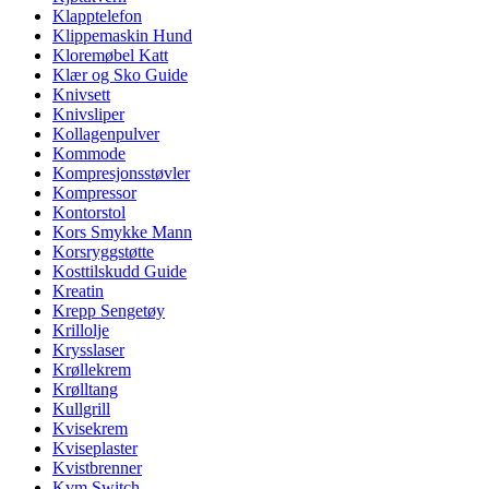
Klapptelefon
Klippemaskin Hund
Kloremøbel Katt
Klær og Sko Guide
Knivsett
Knivsliper
Kollagenpulver
Kommode
Kompresjonsstøvler
Kompressor
Kontorstol
Kors Smykke Mann
Korsryggstøtte
Kosttilskudd Guide
Kreatin
Krepp Sengetøy
Krillolje
Krysslaser
Krøllekrem
Krølltang
Kullgrill
Kvisekrem
Kviseplaster
Kvistbrenner
Kvm Switch