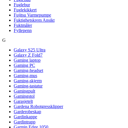
Fuglebur
Fuglekikkert
Fujitsu Varmepumpe
Fuktighetskrem Ansikt
Fuktmåler
Fyllepenn
G
Galaxy S25 Ultra
Galaxy Z Fold7
Gaming laptop
Gaming PC
Gaming-headset
Gaming-mus
Gaming-skjerm
Gaming-tastatur
Gamingpult
Gamingstol
Garasjetelt
Gardena Robotgressklipper
Garderobeskap
Gardinkappe
Gardintrapp
Garmin Edge 1050