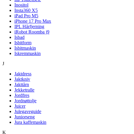
Inositol
Insta360 X5
iPad Pro M5
iPhone 17 Pro Max
IPL Hårfjerning
iRobot Roomba j9
Isbad
Isbitform
Isbitmaskin
Iskremmaskin
J
Jaktdress
Jaktkniv
Jakttårn
Jekketralle
Jordfres
Jordnøttolje
Juicer
Julegaveguide
Juniorseng
Jura kaffemaskin
K