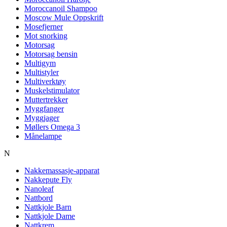
Moroccanoil Shampoo
Moscow Mule Oppskrift
Mosefjerner
Mot snorking
Motorsag
Motorsag bensin
Multigym
Multistyler
Multiverktøy
Muskelstimulator
Muttertrekker
Myggfanger
Myggjager
Møllers Omega 3
Månelampe
N
Nakkemassasje-apparat
Nakkepute Fly
Nanoleaf
Nattbord
Nattkjole Barn
Nattkjole Dame
Nattkrem