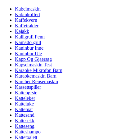
Kabelmaskin
Kabinkoffert
Kaffekvern
Kaffetrakter
Kajakk
Kalligrafi Penn
Kamado-grill
Kaninbur Inne
Kaninbur Ute
Kapp Og Gjaersag
Kapselmaskin Test
Karaoke Mikrofon Barn
Karaokemaskin Barn
Karcher Rensemaskin
Kassettspiller
Kattebørste
Katteleker
Katteluke
Kattemat
Kattesand
Kattesekk
Katteseng
Katteshampo
Kattetoalett