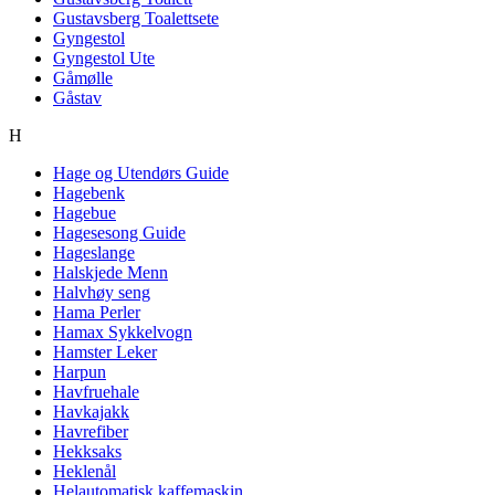
Gustavsberg Toalettsete
Gyngestol
Gyngestol Ute
Gåmølle
Gåstav
H
Hage og Utendørs Guide
Hagebenk
Hagebue
Hagesesong Guide
Hageslange
Halskjede Menn
Halvhøy seng
Hama Perler
Hamax Sykkelvogn
Hamster Leker
Harpun
Havfruehale
Havkajakk
Havrefiber
Hekksaks
Heklenål
Helautomatisk kaffemaskin