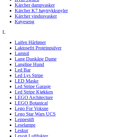
Kärcher dampvasker
Kärcher K7 høytrykkspyler
Kärcher vindusvasker
Køyeseng
L
Laifen Hårføner
Laktosefri Proteinpulver
Lamisil
Lang Dunkåpe Dame
Langline Hund
Led Bar
Led Lys Stripe
LED Maske
Led Stripe Garasje
Led Stripe Kjøkken
LEGO Architecture
LEGO Botanical
Lego For Voksne
Lego Star Wars UCS
Leppestift
Leselampe
Leskur
Levoit Luftfukter