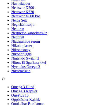
Navnelapper
Neatsvor X500
Neatsvor X520
Neatsvor X600 Pro
Negle Sett
Neglebåndsolje
Neopren
Nespresso kapselmaskin
Nettbrett
Niacinamide serum
Nikotinplaster
Nikotinspray
Nikotintyggis
Nintendo Switch 2
Nitrox El Sparkesykkel
Nycoplus Omega 3
Nøstemaskin
O
Omega 3 Hund
Omega 3 Kapsler
OnePlus 13
Oppblåsbar Kajakk
Oppladbar Bordlampe