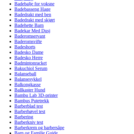
Badebalje for voksne
Badebasseng Hage
Badedrakt med ben
Badedrakt med skjørt
Badehette Barn
Badekar Med Dusj
Baderomservant
Baderomsvifte
Badeshorts
Badesko Dame
Badesko Herre
Badmintonracket
Bakuchiol Serum
Balanseball
Balansesykkel
Balkongkasse
Ballkaster Hund
Bambu Lab 3D-printer
Bambus Putetrekk
Barberblad test
Barberhøvel test
Barbering
Barberkniv test
Barberkrem og barbersåpe
Barn og Familie Guide