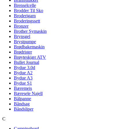
Brannslukker
Brenselcelle
Brodder Til Sko
Broderigarn
Broderingssett
Bronzer
Brother Symaskin
Brynsgel
Brystpumpe
Brødbakemaskin
Brødrister
Brøyteskjær ATV
Bullet Journal
Bydue 3.0d
Bydue A2
Bydue A3
Bydue S1
Bæremeis
Bæresele Najell
Bålpanne
Båndsag
Båndsliper
C
Campingbord