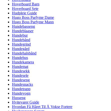
Hoverboard Barn
Hoverboard Sete
Hudpleie Guide
Hugo Boss Parfyme Dame
Hugo Boss Parfyme Mann
Hundebasseng
Hundeblaaser
Hundebur
Hundebånd
Hundegrind
Hundegård
Hundehalsbånd
Hundehus
Hundekamera
Hundemat
Hundesekk
Hundesele
Hundeseng
Hundesnacks
Hundetrapp
Hundevogn
Husseng
Hvitevarer Guide
Hvordan Få Håret Til Å Vokse Fortere