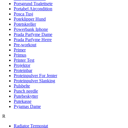
Porsgrund Toalettsete
Portabel Aircondition
Posca Tusj
Poteklipper Hund
Potetskreller
Powerbank Iphone
Prada Parfyme Dame
Prada Parfyme Herre
Pre-workout
Primer
Primus
Printer Test
Projektor
Proteinbar
Proteinpulver For Jenter
Proteinpulver Slanking
Pulsbelte
Punch needle
Putebeskytter
Putekasse
Pyjamas Dame
R
Radiator Termostat