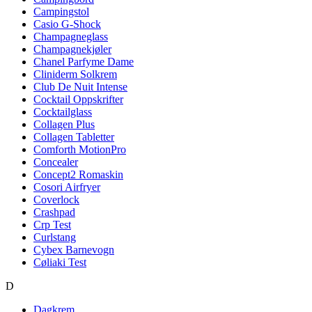
Campingstol
Casio G-Shock
Champagneglass
Champagnekjøler
Chanel Parfyme Dame
Cliniderm Solkrem
Club De Nuit Intense
Cocktail Oppskrifter
Cocktailglass
Collagen Plus
Collagen Tabletter
Comforth MotionPro
Concealer
Concept2 Romaskin
Cosori Airfryer
Coverlock
Crashpad
Crp Test
Curlstang
Cybex Barnevogn
Cøliaki Test
D
Dagkrem