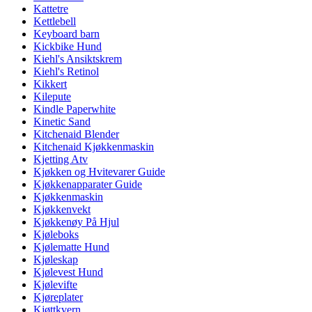
Kattetre
Kettlebell
Keyboard barn
Kickbike Hund
Kiehl's Ansiktskrem
Kiehl's Retinol
Kikkert
Kilepute
Kindle Paperwhite
Kinetic Sand
Kitchenaid Blender
Kitchenaid Kjøkkenmaskin
Kjetting Atv
Kjøkken og Hvitevarer Guide
Kjøkkenapparater Guide
Kjøkkenmaskin
Kjøkkenvekt
Kjøkkenøy På Hjul
Kjøleboks
Kjølematte Hund
Kjøleskap
Kjølevest Hund
Kjølevifte
Kjøreplater
Kjøttkvern