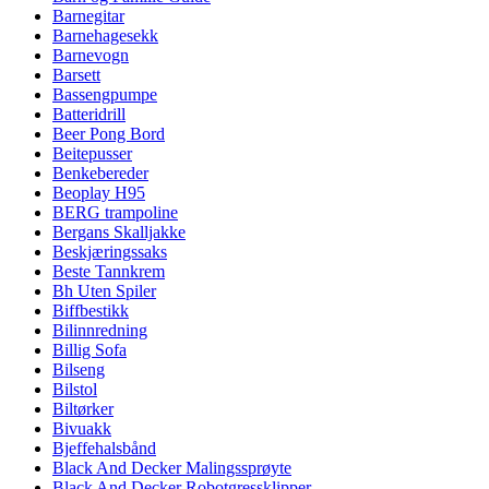
Barnegitar
Barnehagesekk
Barnevogn
Barsett
Bassengpumpe
Batteridrill
Beer Pong Bord
Beitepusser
Benkebereder
Beoplay H95
BERG trampoline
Bergans Skalljakke
Beskjæringssaks
Beste Tannkrem
Bh Uten Spiler
Biffbestikk
Bilinnredning
Billig Sofa
Bilseng
Bilstol
Biltørker
Bivuakk
Bjeffehalsbånd
Black And Decker Malingssprøyte
Black And Decker Robotgressklipper