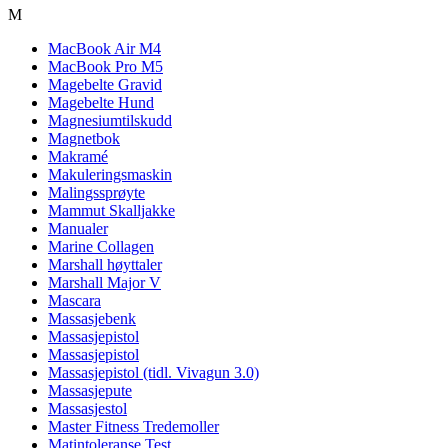
M
MacBook Air M4
MacBook Pro M5
Magebelte Gravid
Magebelte Hund
Magnesiumtilskudd
Magnetbok
Makramé
Makuleringsmaskin
Malingssprøyte
Mammut Skalljakke
Manualer
Marine Collagen
Marshall høyttaler
Marshall Major V
Mascara
Massasjebenk
Massasjepistol
Massasjepistol
Massasjepistol (tidl. Vivagun 3.0)
Massasjepute
Massasjestol
Master Fitness Tredemoller
Matintoleranse Test