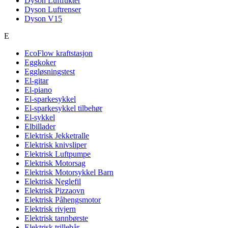
Dyson Luftfukter
Dyson Luftrenser
Dyson V15
E
EcoFlow kraftstasjon
Eggkoker
Eggløsningstest
El-gitar
El-piano
El-sparkesykkel
El-sparkesykkel tilbehør
El-sykkel
Elbillader
Elektrisk Jekketralle
Elektrisk knivsliper
Elektrisk Luftpumpe
Elektrisk Motorsag
Elektrisk Motorsykkel Barn
Elektrisk Neglefil
Elektrisk Pizzaovn
Elektrisk Påhengsmotor
Elektrisk rivjern
Elektrisk tannbørste
Elektrisk trillebår