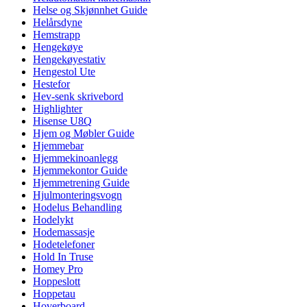
Helse og Skjønnhet Guide
Helårsdyne
Hemstrapp
Hengekøye
Hengekøyestativ
Hengestol Ute
Hestefor
Hev-senk skrivebord
Highlighter
Hisense U8Q
Hjem og Møbler Guide
Hjemmebar
Hjemmekinoanlegg
Hjemmekontor Guide
Hjemmetrening Guide
Hjulmonteringsvogn
Hodelus Behandling
Hodelykt
Hodemassasje
Hodetelefoner
Hold In Truse
Homey Pro
Hoppeslott
Hoppetau
Hoverboard