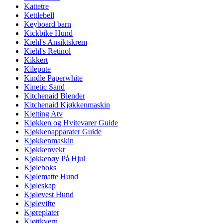
Kattetre
Kettlebell
Keyboard barn
Kickbike Hund
Kiehl's Ansiktskrem
Kiehl's Retinol
Kikkert
Kilepute
Kindle Paperwhite
Kinetic Sand
Kitchenaid Blender
Kitchenaid Kjøkkenmaskin
Kjetting Atv
Kjøkken og Hvitevarer Guide
Kjøkkenapparater Guide
Kjøkkenmaskin
Kjøkkenvekt
Kjøkkenøy På Hjul
Kjøleboks
Kjølematte Hund
Kjøleskap
Kjølevest Hund
Kjølevifte
Kjøreplater
Kjøttkvern