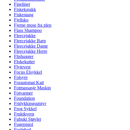
Fineliner
Fiskekajakk
Fiskestang
Fjellsko
Fjerne mose fra plen
Flass Shampoo
Fleecejakke
Fleecejakke Barn
Fleecejakke Dame
Fleecejakke Herre
Flishugger
Flokekutter
Flytevest
Focus Elsykkel
Folsyre
Forautomat Katt
Fotmassasje Maskin
Fotvarmer
Foundation
Fridykkingsutstyr
Frog Sykkel
Fruktkvern
Fubuki Støvler
Fugepistol
Fuglebad