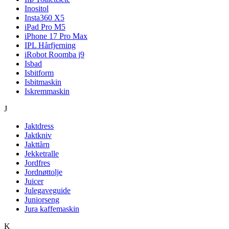
Inositol
Insta360 X5
iPad Pro M5
iPhone 17 Pro Max
IPL Hårfjerning
iRobot Roomba j9
Isbad
Isbitform
Isbitmaskin
Iskremmaskin
J
Jaktdress
Jaktkniv
Jakttårn
Jekketralle
Jordfres
Jordnøttolje
Juicer
Julegaveguide
Juniorseng
Jura kaffemaskin
K