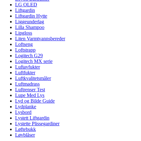
LG OLED
Liftgardin
Liftgardin Hytte
Liggeunderlag
Lilla Shampoo
Lipgloss
Liten Varmtvannsbereder
Loftseng
Loftstrapp
Logitech G29
Logitech MX serie
Luftavfukter
Luftfukter
Luftkvalitetsmåler
Luftmadrass
Luftrenser Test
Lupe Med Lys
Lyd og Bilde Guide
Lydplanke
Lysbord
Lystett Liftgardin
Lystette Plissegardiner
Løftebukk
Løvblåser