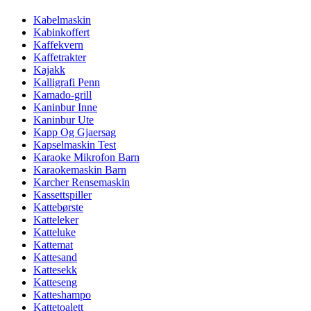
Kabelmaskin
Kabinkoffert
Kaffekvern
Kaffetrakter
Kajakk
Kalligrafi Penn
Kamado-grill
Kaninbur Inne
Kaninbur Ute
Kapp Og Gjaersag
Kapselmaskin Test
Karaoke Mikrofon Barn
Karaokemaskin Barn
Karcher Rensemaskin
Kassettspiller
Kattebørste
Katteleker
Katteluke
Kattemat
Kattesand
Kattesekk
Katteseng
Katteshampo
Kattetoalett