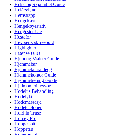
Helse og Skjønnhet Guide
Helårsdyne
Hemstrapp
Hengekøye
Hengekøyestativ
Hengestol Ute
Hestefor
Hev-senk skrivebord
Highlighter
Hisense U8Q
Hjem og Møbler Guide
Hjemmebar
Hjemmekinoanlegg
Hjemmekontor Guide
Hjemmetrening Guide
Hjulmonteringsvogn
Hodelus Behandling
Hodelykt
Hodemassasje
Hodetelefoner
Hold In Truse
Homey Pro
Hoppeslott
Hoppetau
Hoverboard