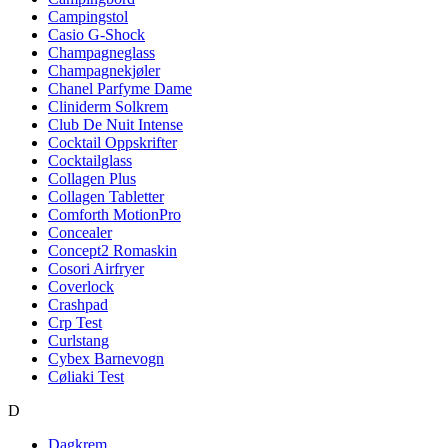
Campingstol
Casio G-Shock
Champagneglass
Champagnekjøler
Chanel Parfyme Dame
Cliniderm Solkrem
Club De Nuit Intense
Cocktail Oppskrifter
Cocktailglass
Collagen Plus
Collagen Tabletter
Comforth MotionPro
Concealer
Concept2 Romaskin
Cosori Airfryer
Coverlock
Crashpad
Crp Test
Curlstang
Cybex Barnevogn
Cøliaki Test
D
Dagkrem