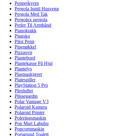
Pepperkvern
Pergola Inntil Husvegg
Pergola Med Tak
Pergolux pergola
Perler Til Armbånd
Pianokrakk
Piggsko
Pilot Penn
Pipenøkkel
Pizzaovn
Plantebord
Plantekasse På Hjul
Plantelys
Plasmaskjærer
Platespiller
PlayStation 5 Pro
Plenlufter
Plissegardin
Polar Vantage V3
Polaroid Kamera
Polaroid Printer
Poleringsmaskin
Pop Mart Labubu
Popcornmaskin
Porsgrund Toalett