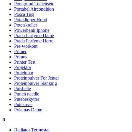
Porsgrund Toalettsete
Portabel Aircondition
Posca Tusj
Poteklipper Hund
Potetskreller
Powerbank Iphone
Prada Parfyme Dame
Prada Parfyme Herre
Pre-workout
Primer
Primus
Printer Test
Projektor
Proteinbar
Proteinpulver For Jenter
Proteinpulver Slanking
Pulsbelte
Punch needle
Putebeskytter
Putekasse
Pyjamas Dame
R
Radiator Termostat