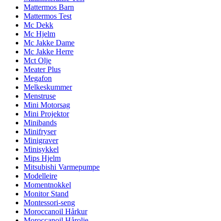
Mattermos Barn
Mattermos Test
Mc Dekk
Mc Hjelm
Mc Jakke Dame
Mc Jakke Herre
Mct Olje
Meater Plus
Megafon
Melkeskummer
Menstruse
Mini Motorsag
Mini Projektor
Minibands
Minifryser
Minigraver
Minisykkel
Mips Hjelm
Mitsubishi Varmepumpe
Modelleire
Momentnokkel
Monitor Stand
Montessori-seng
Moroccanoil Hårkur
Moroccanoil Hårolje