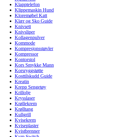
Klapptelefon
Klippemaskin Hund
Kloremøbel Katt
Klær og Sko Guide
Knivsett
Knivsliper
Kollagenpulver
Kommode
Kompresjonsstøvler
Kompressor
Kontorstol
Kors Smykke Mann
Korsryggstøtte
Kosttilskudd Guide
Kreatin
Krepp Sengetøy
Krillolje
Krysslaser
Krøllekrem
Krølltang
Kullgrill
Kvisekrem
Kviseplaster
Kvistbrenner
Kvm Switch