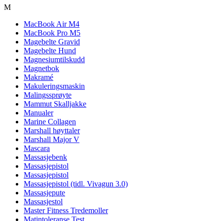
M
MacBook Air M4
MacBook Pro M5
Magebelte Gravid
Magebelte Hund
Magnesiumtilskudd
Magnetbok
Makramé
Makuleringsmaskin
Malingssprøyte
Mammut Skalljakke
Manualer
Marine Collagen
Marshall høyttaler
Marshall Major V
Mascara
Massasjebenk
Massasjepistol
Massasjepistol
Massasjepistol (tidl. Vivagun 3.0)
Massasjepute
Massasjestol
Master Fitness Tredemoller
Matintoleranse Test