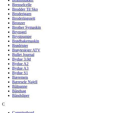
Brannslukker
Brenselcelle
Brodder Til Sko
Broderigarn
Broderingssett
Bronzer
Brother Symaskin
Brynsgel
Brystpumpe
Brødbakemaskin
Brødrister
Brøyteskjær ATV
Bullet Journal
Bydue 3.0d
Bydue A2
Bydue A3
Bydue S1
Bæremeis
Bæresele Najell
Bålpanne
Båndsag
Båndsliper
C
Campingbord