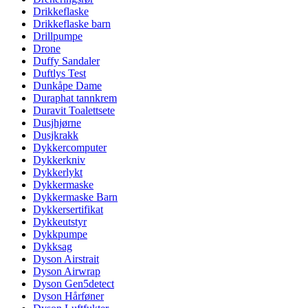
Drikkeflaske
Drikkeflaske barn
Drillpumpe
Drone
Duffy Sandaler
Duftlys Test
Dunkåpe Dame
Duraphat tannkrem
Duravit Toalettsete
Dusjhjørne
Dusjkrakk
Dykkercomputer
Dykkerkniv
Dykkerlykt
Dykkermaske
Dykkermaske Barn
Dykkersertifikat
Dykkeutstyr
Dykkpumpe
Dykksag
Dyson Airstrait
Dyson Airwrap
Dyson Gen5detect
Dyson Hårføner