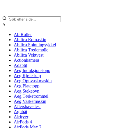
A
Ab Roller
Abilica Romaskin
Abilica Spinningsykkel
Abilica Tredemølle
Abilica Vektvest
Actionkamera
Adaptil
Aeg Induksjonstopp
Aeg Kjøleskap
Aeg Oppvaskmaskin
Aeg Platetopp
Aeg Stekeovn
Aeg Tørketrommel
Aeg Vaskemaskin
Aftershave test
Agnbåt
Airfryer
AirPods 4
AirPods Max 2