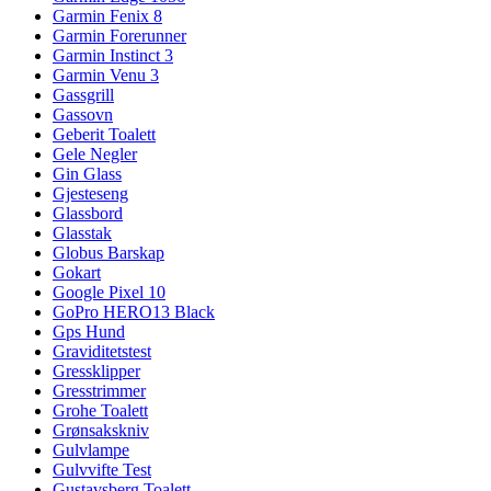
Garmin Fenix 8
Garmin Forerunner
Garmin Instinct 3
Garmin Venu 3
Gassgrill
Gassovn
Geberit Toalett
Gele Negler
Gin Glass
Gjesteseng
Glassbord
Glasstak
Globus Barskap
Gokart
Google Pixel 10
GoPro HERO13 Black
Gps Hund
Graviditetstest
Gressklipper
Gresstrimmer
Grohe Toalett
Grønsakskniv
Gulvlampe
Gulvvifte Test
Gustavsberg Toalett