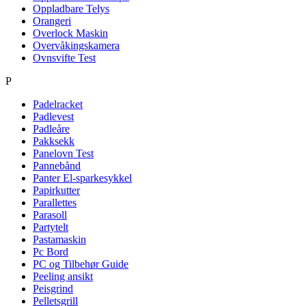
Oppladbare Telys
Orangeri
Overlock Maskin
Overvåkingskamera
Ovnsvifte Test
P
Padelracket
Padlevest
Padleåre
Pakksekk
Panelovn Test
Pannebånd
Panter El-sparkesykkel
Papirkutter
Parallettes
Parasoll
Partytelt
Pastamaskin
Pc Bord
PC og Tilbehør Guide
Peeling ansikt
Peisgrind
Pelletsgrill