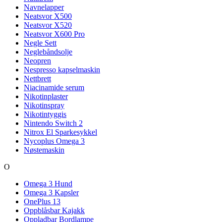
Navnelapper
Neatsvor X500
Neatsvor X520
Neatsvor X600 Pro
Negle Sett
Neglebåndsolje
Neopren
Nespresso kapselmaskin
Nettbrett
Niacinamide serum
Nikotinplaster
Nikotinspray
Nikotintyggis
Nintendo Switch 2
Nitrox El Sparkesykkel
Nycoplus Omega 3
Nøstemaskin
O
Omega 3 Hund
Omega 3 Kapsler
OnePlus 13
Oppblåsbar Kajakk
Oppladbar Bordlampe