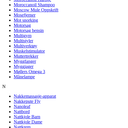
Moroccanoil Shampoo
Moscow Mule Oppskrift
Mosefjerner
Mot snorking
Motorsag
Motorsag bensin
Multigym
Multistyler
Multiverktøy
Muskelstimulator
Muttertrekker
Myggfanger
Myggjager
Møllers Omega 3
Månelampe
N
Nakkemassasje-apparat
Nakkepute Fly
Nanoleaf
Nattbord
Nattkjole Barn
Nattkjole Dame
Nattkrem