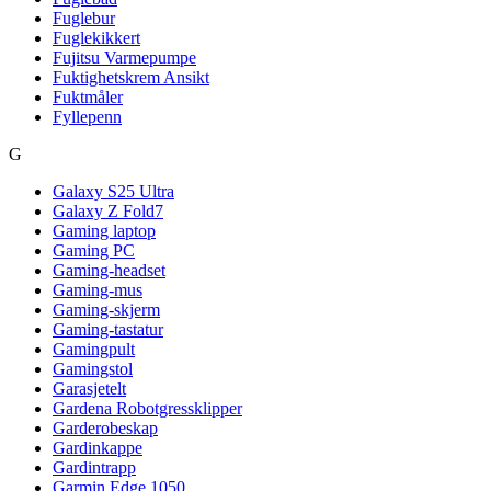
Fuglebur
Fuglekikkert
Fujitsu Varmepumpe
Fuktighetskrem Ansikt
Fuktmåler
Fyllepenn
G
Galaxy S25 Ultra
Galaxy Z Fold7
Gaming laptop
Gaming PC
Gaming-headset
Gaming-mus
Gaming-skjerm
Gaming-tastatur
Gamingpult
Gamingstol
Garasjetelt
Gardena Robotgressklipper
Garderobeskap
Gardinkappe
Gardintrapp
Garmin Edge 1050