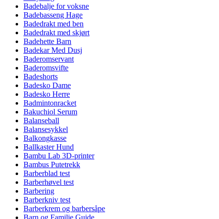
Badebalje for voksne
Badebasseng Hage
Badedrakt med ben
Badedrakt med skjørt
Badehette Barn
Badekar Med Dusj
Baderomservant
Baderomsvifte
Badeshorts
Badesko Dame
Badesko Herre
Badmintonracket
Bakuchiol Serum
Balanseball
Balansesykkel
Balkongkasse
Ballkaster Hund
Bambu Lab 3D-printer
Bambus Putetrekk
Barberblad test
Barberhøvel test
Barbering
Barberkniv test
Barberkrem og barbersåpe
Barn og Familie Guide