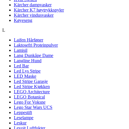
Kärcher dampvasker
Kärcher K7 høytrykkspyler
Kärcher vindusvasker
Køyeseng
L
Laifen Hårføner
Laktosefri Proteinpulver
Lamisil
Lang Dunkåpe Dame
Langline Hund
Led Bar
Led Lys Stripe
LED Maske
Led Stripe Garasje
Led Stripe Kjøkken
LEGO Architecture
LEGO Botanical
Lego For Voksne
Lego Star Wars UCS
Leppestift
Leselampe
Leskur
Levoit Luftfukter