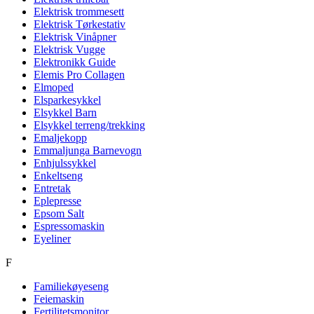
Elektrisk trommesett
Elektrisk Tørkestativ
Elektrisk Vinåpner
Elektrisk Vugge
Elektronikk Guide
Elemis Pro Collagen
Elmoped
Elsparkesykkel
Elsykkel Barn
Elsykkel terreng/trekking
Emaljekopp
Emmaljunga Barnevogn
Enhjulssykkel
Enkeltseng
Entretak
Eplepresse
Epsom Salt
Espressomaskin
Eyeliner
F
Familiekøyeseng
Feiemaskin
Fertilitetsmonitor