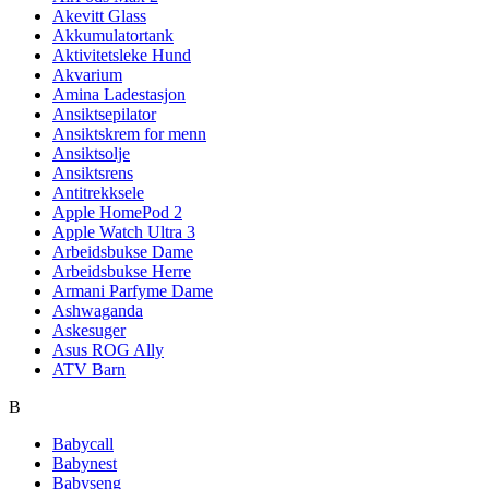
Akevitt Glass
Akkumulatortank
Aktivitetsleke Hund
Akvarium
Amina Ladestasjon
Ansiktsepilator
Ansiktskrem for menn
Ansiktsolje
Ansiktsrens
Antitrekksele
Apple HomePod 2
Apple Watch Ultra 3
Arbeidsbukse Dame
Arbeidsbukse Herre
Armani Parfyme Dame
Ashwaganda
Askesuger
Asus ROG Ally
ATV Barn
B
Babycall
Babynest
Babyseng