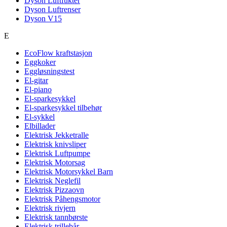
Dyson Luftfukter
Dyson Luftrenser
Dyson V15
E
EcoFlow kraftstasjon
Eggkoker
Eggløsningstest
El-gitar
El-piano
El-sparkesykkel
El-sparkesykkel tilbehør
El-sykkel
Elbillader
Elektrisk Jekketralle
Elektrisk knivsliper
Elektrisk Luftpumpe
Elektrisk Motorsag
Elektrisk Motorsykkel Barn
Elektrisk Neglefil
Elektrisk Pizzaovn
Elektrisk Påhengsmotor
Elektrisk rivjern
Elektrisk tannbørste
Elektrisk trillebår