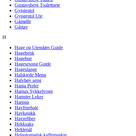
Gustavsberg Toalettsete
Gyngestol
Gyngestol Ute
Gåmølle
Gåstav
H
Hage og Utendørs Guide
Hagebenk
Hagebue
Hagesesong Guide
Hageslange
Halskjede Menn
Halvhøy seng
Hama Perler
Hamax Sykkelvogn
Hamster Leker
Harpun
Havfruehale
Havkajakk
Havrefiber
Hekksaks
Heklenål
Helautomatisk kaffemaskin