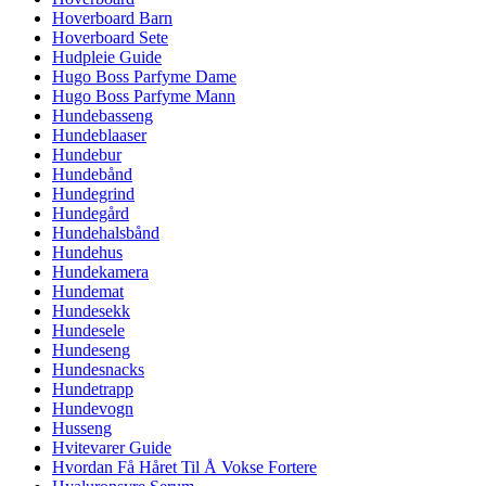
Hoverboard Barn
Hoverboard Sete
Hudpleie Guide
Hugo Boss Parfyme Dame
Hugo Boss Parfyme Mann
Hundebasseng
Hundeblaaser
Hundebur
Hundebånd
Hundegrind
Hundegård
Hundehalsbånd
Hundehus
Hundekamera
Hundemat
Hundesekk
Hundesele
Hundeseng
Hundesnacks
Hundetrapp
Hundevogn
Husseng
Hvitevarer Guide
Hvordan Få Håret Til Å Vokse Fortere