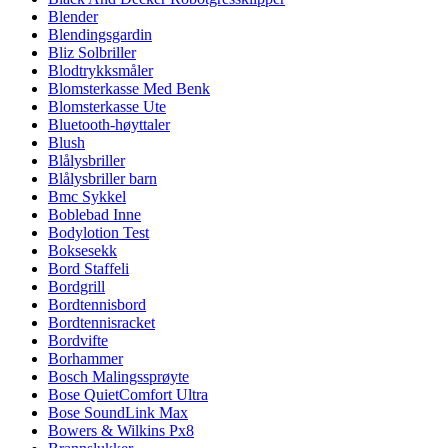
Blender
Blendingsgardin
Bliz Solbriller
Blodtrykksmåler
Blomsterkasse Med Benk
Blomsterkasse Ute
Bluetooth-høyttaler
Blush
Blålysbriller
Blålysbriller barn
Bmc Sykkel
Boblebad Inne
Bodylotion Test
Boksesekk
Bord Staffeli
Bordgrill
Bordtennisbord
Bordtennisracket
Bordvifte
Borhammer
Bosch Malingssprøyte
Bose QuietComfort Ultra
Bose SoundLink Max
Bowers & Wilkins Px8