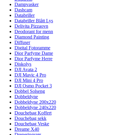
Dampvasker
Dashcam
Databriller
Databriller Blått Lys
Delivita Pizzaovn
Deodorant for menn
Diamond Painting
Diffuser
Digital Fotoramme
Dior Parfyme Dame
Dior Parfyme Herre
Diskolys
DJI Avata 2
DJI Mavic 4 Pro
DJI Mini 4 Pro
DJI Osmo Pocket 3
Dobbel Solseng
Dobbeldyne
Dobbeldyne 200x220
Dobbeldyne 240x220
Douchebag Koffert
Douchebag sekk
Douchebag Veske
Dreame X40
Dreneringsrør