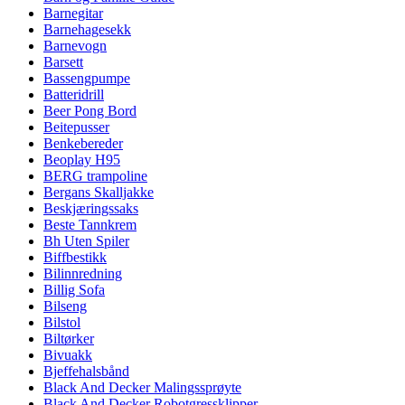
Barnegitar
Barnehagesekk
Barnevogn
Barsett
Bassengpumpe
Batteridrill
Beer Pong Bord
Beitepusser
Benkebereder
Beoplay H95
BERG trampoline
Bergans Skalljakke
Beskjæringssaks
Beste Tannkrem
Bh Uten Spiler
Biffbestikk
Bilinnredning
Billig Sofa
Bilseng
Bilstol
Biltørker
Bivuakk
Bjeffehalsbånd
Black And Decker Malingssprøyte
Black And Decker Robotgressklipper