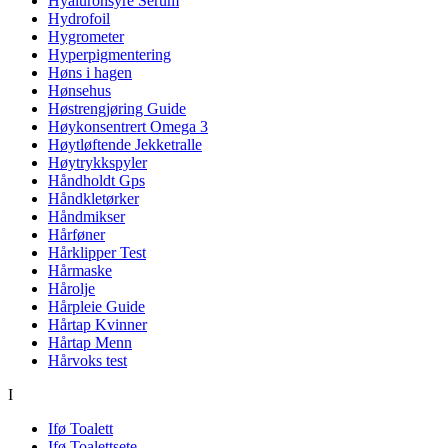
Hyaluronsyre Serum
Hydrofoil
Hygrometer
Hyperpigmentering
Høns i hagen
Hønsehus
Høstrengjøring Guide
Høykonsentrert Omega 3
Høytløftende Jekketralle
Høytrykkspyler
Håndholdt Gps
Håndkletørker
Håndmikser
Hårføner
Hårklipper Test
Hårmaske
Hårolje
Hårpleie Guide
Hårtap Kvinner
Hårtap Menn
Hårvoks test
I
Ifø Toalett
Ifø Toalettsete