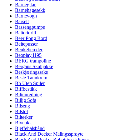
Barnegitar
Barnehagesekk
Barnevogn
Barsett
Bassengpumpe
Batteridrill
Beer Pong Bord
Beitepusser
Benkebereder
Beoplay H95
BERG trampoline
Bergans Skalljakke
Beskjæringssaks
Beste Tannkrem
Bh Uten Spiler
Biffbestikk
Bilinnredning
Billig Sofa
Bilseng
Bilstol
Biltørker
Bivuakk
Bjeffehalsbånd
Black And Decker Malingssprøyte
Black And Decker Robotgressklipper