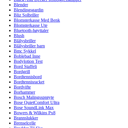
Blender
Blendingsgardin
Bliz Solbriller
Blomsterkasse Med Benk
Blomsterkasse Ute
Bluetooth-høyttaler
Blush
Blålysbriller
Blålysbriller barn
Bmc Sykkel
Boblebad Inne
Bodylotion Test
Bord Staffeli
Bordgrill
Bordtennisbord
Bordtennisracket
Bordvifte
Borhammer
Bosch Malingssprøyte
Bose QuietComfort Ultra
Bose SoundLink Max
Bowers & Wilkins Px8
Brannslukker
Brenselcelle