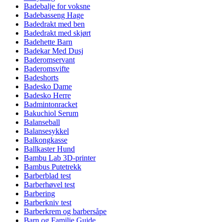
Badebalje for voksne
Badebasseng Hage
Badedrakt med ben
Badedrakt med skjørt
Badehette Barn
Badekar Med Dusj
Baderomservant
Baderomsvifte
Badeshorts
Badesko Dame
Badesko Herre
Badmintonracket
Bakuchiol Serum
Balanseball
Balansesykkel
Balkongkasse
Ballkaster Hund
Bambu Lab 3D-printer
Bambus Putetrekk
Barberblad test
Barberhøvel test
Barbering
Barberkniv test
Barberkrem og barbersåpe
Barn og Familie Guide