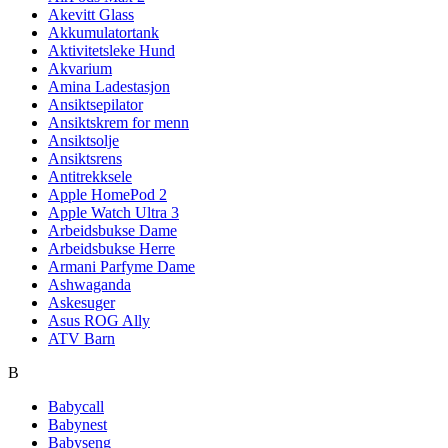
Akevitt Glass
Akkumulatortank
Aktivitetsleke Hund
Akvarium
Amina Ladestasjon
Ansiktsepilator
Ansiktskrem for menn
Ansiktsolje
Ansiktsrens
Antitrekksele
Apple HomePod 2
Apple Watch Ultra 3
Arbeidsbukse Dame
Arbeidsbukse Herre
Armani Parfyme Dame
Ashwaganda
Askesuger
Asus ROG Ally
ATV Barn
B
Babycall
Babynest
Babyseng