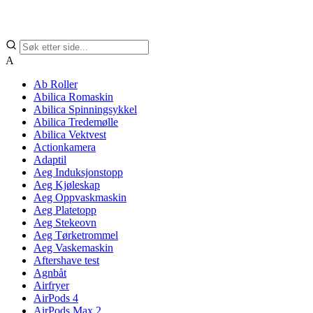
A
Ab Roller
Abilica Romaskin
Abilica Spinningsykkel
Abilica Tredemølle
Abilica Vektvest
Actionkamera
Adaptil
Aeg Induksjonstopp
Aeg Kjøleskap
Aeg Oppvaskmaskin
Aeg Platetopp
Aeg Stekeovn
Aeg Tørketrommel
Aeg Vaskemaskin
Aftershave test
Agnbåt
Airfryer
AirPods 4
AirPods Max 2