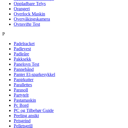
Oppladbare Telys
Orangeri
Overlock Maskin
Overvåkingskamera
Ovnsvifte Test
P
Padelracket
Padlevest
Padleåre
Pakksekk
Panelovn Test
Pannebånd
Panter El-sparkesykkel
Papirkutter
Parallettes
Parasoll
Partytelt
Pastamaskin
Pc Bord
PC og Tilbehør Guide
Peeling ansikt
Peisgrind
Pelletsgrill