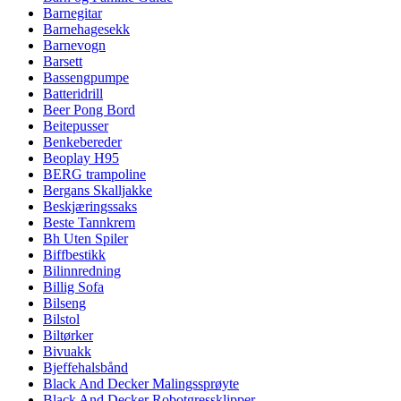
Barnegitar
Barnehagesekk
Barnevogn
Barsett
Bassengpumpe
Batteridrill
Beer Pong Bord
Beitepusser
Benkebereder
Beoplay H95
BERG trampoline
Bergans Skalljakke
Beskjæringssaks
Beste Tannkrem
Bh Uten Spiler
Biffbestikk
Bilinnredning
Billig Sofa
Bilseng
Bilstol
Biltørker
Bivuakk
Bjeffehalsbånd
Black And Decker Malingssprøyte
Black And Decker Robotgressklipper