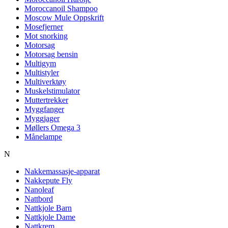
Moroccanoil Shampoo
Moscow Mule Oppskrift
Mosefjerner
Mot snorking
Motorsag
Motorsag bensin
Multigym
Multistyler
Multiverktøy
Muskelstimulator
Muttertrekker
Myggfanger
Myggjager
Møllers Omega 3
Månelampe
N
Nakkemassasje-apparat
Nakkepute Fly
Nanoleaf
Nattbord
Nattkjole Barn
Nattkjole Dame
Nattkrem