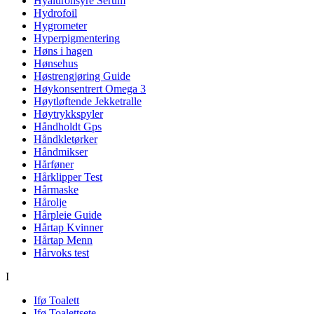
Hyaluronsyre Serum
Hydrofoil
Hygrometer
Hyperpigmentering
Høns i hagen
Hønsehus
Høstrengjøring Guide
Høykonsentrert Omega 3
Høytløftende Jekketralle
Høytrykkspyler
Håndholdt Gps
Håndkletørker
Håndmikser
Hårføner
Hårklipper Test
Hårmaske
Hårolje
Hårpleie Guide
Hårtap Kvinner
Hårtap Menn
Hårvoks test
I
Ifø Toalett
Ifø Toalettsete