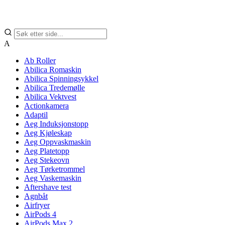
A
Ab Roller
Abilica Romaskin
Abilica Spinningsykkel
Abilica Tredemølle
Abilica Vektvest
Actionkamera
Adaptil
Aeg Induksjonstopp
Aeg Kjøleskap
Aeg Oppvaskmaskin
Aeg Platetopp
Aeg Stekeovn
Aeg Tørketrommel
Aeg Vaskemaskin
Aftershave test
Agnbåt
Airfryer
AirPods 4
AirPods Max 2