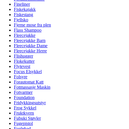
Fineliner
Fiskekajakk
Fiskestang
Fjellsko
Fjerne mose fra plen
Flass Shampoo
Fleecejakke
Fleecejakke Barn
Fleecejakke Dame
Fleecejakke Herre
Flishugger
Flokekutter
Flytevest
Focus Elsykkel
Folsyre
Forautomat Katt
Fotmassasje Maskin
Fotvarmer
Foundation
Fridykkingsutstyr
Frog Sykkel
Fruktkvern
Fubuki Støvler
Fugepistol
Fuglebad