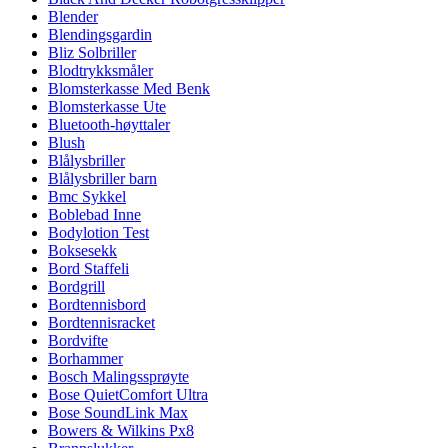
Blender
Blendingsgardin
Bliz Solbriller
Blodtrykksmåler
Blomsterkasse Med Benk
Blomsterkasse Ute
Bluetooth-høyttaler
Blush
Blålysbriller
Blålysbriller barn
Bmc Sykkel
Boblebad Inne
Bodylotion Test
Boksesekk
Bord Staffeli
Bordgrill
Bordtennisbord
Bordtennisracket
Bordvifte
Borhammer
Bosch Malingssprøyte
Bose QuietComfort Ultra
Bose SoundLink Max
Bowers & Wilkins Px8