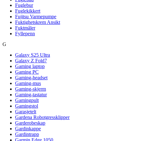
Fuglebur
Fuglekikkert
Fujitsu Varmepumpe
Fuktighetskrem Ansikt
Fuktmåler
Fyllepenn
G
Galaxy S25 Ultra
Galaxy Z Fold7
Gaming laptop
Gaming PC
Gaming-headset
Gaming-mus
Gaming-skjerm
Gaming-tastatur
Gamingpult
Gamingstol
Garasjetelt
Gardena Robotgressklipper
Garderobeskap
Gardinkappe
Gardintrapp
Garmin Edge 1050