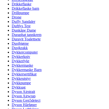
Drikkeflaske
Drikkeflaske barn
Drillpumpe
Drone
Duffy Sandaler
Duftlys Test
Dunkåpe Dame
Duraphat tannkrem
Duravit Toalettsete
Dusjhjørne
Dusjkrakk
Dykkercomputer
Dykkerkniv
Dykkerlykt
Dykkermaske
Dykkermaske Barn
Dykkersertifikat
Dykkeutstyr
Dykkpumpe
Dykksag
Dyson Airstrait
Dyson Airwrap
Dyson Gen5detect
Dyson Hårføner