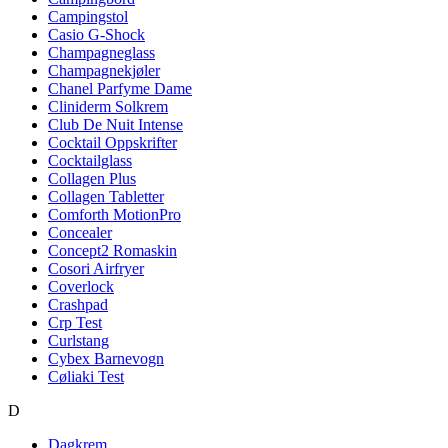
Campingstol
Casio G-Shock
Champagneglass
Champagnekjøler
Chanel Parfyme Dame
Cliniderm Solkrem
Club De Nuit Intense
Cocktail Oppskrifter
Cocktailglass
Collagen Plus
Collagen Tabletter
Comforth MotionPro
Concealer
Concept2 Romaskin
Cosori Airfryer
Coverlock
Crashpad
Crp Test
Curlstang
Cybex Barnevogn
Cøliaki Test
D
Dagkrem