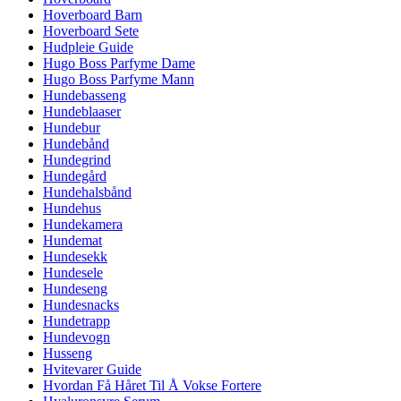
Hoverboard Barn
Hoverboard Sete
Hudpleie Guide
Hugo Boss Parfyme Dame
Hugo Boss Parfyme Mann
Hundebasseng
Hundeblaaser
Hundebur
Hundebånd
Hundegrind
Hundegård
Hundehalsbånd
Hundehus
Hundekamera
Hundemat
Hundesekk
Hundesele
Hundeseng
Hundesnacks
Hundetrapp
Hundevogn
Husseng
Hvitevarer Guide
Hvordan Få Håret Til Å Vokse Fortere