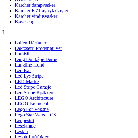
Kärcher dampvasker
Kärcher K7 høytrykkspyler
Kärcher vindusvasker
Køyeseng
L
Laifen Hårføner
Laktosefri Proteinpulver
Lamisil
Lang Dunkåpe Dame
Langline Hund
Led Bar
Led Lys Stripe
LED Maske
Led Stripe Garasje
Led Stripe Kjøkken
LEGO Architecture
LEGO Botanical
Lego For Voksne
Lego Star Wars UCS
Leppestift
Leselampe
Leskur
Levoit Luftfukter