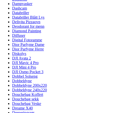
Dampvasker
Dashcam
Databriller
Databriller Blått Lys
Delivita Pizzaovn
Deodorant for menn
Diamond Painting
Diffuser
Digital Fotoramme
Dior Parfyme Dame
Dior Parfyme Herre
Diskolys
DJI Avata 2
DJI Mavic 4 Pro
DJI Mini 4 Pro
DJI Osmo Pocket 3
Dobbel Solseng
Dobbeldyne
Dobbeldyne 200x220
Dobbeldyne 240x220
Douchebag Koffert
Douchebag sekk
Douchebag Veske
Dreame X40
Dreneringsrør