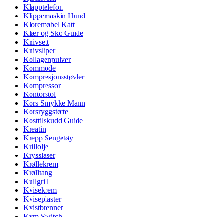
Klapptelefon
Klippemaskin Hund
Kloremøbel Katt
Klær og Sko Guide
Knivsett
Knivsliper
Kollagenpulver
Kommode
Kompresjonsstøvler
Kompressor
Kontorstol
Kors Smykke Mann
Korsryggstøtte
Kosttilskudd Guide
Kreatin
Krepp Sengetøy
Krillolje
Krysslaser
Krøllekrem
Krølltang
Kullgrill
Kvisekrem
Kviseplaster
Kvistbrenner
Kvm Switch