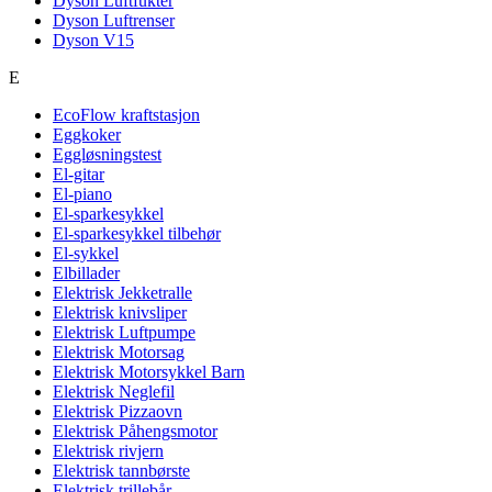
Dyson Luftfukter
Dyson Luftrenser
Dyson V15
E
EcoFlow kraftstasjon
Eggkoker
Eggløsningstest
El-gitar
El-piano
El-sparkesykkel
El-sparkesykkel tilbehør
El-sykkel
Elbillader
Elektrisk Jekketralle
Elektrisk knivsliper
Elektrisk Luftpumpe
Elektrisk Motorsag
Elektrisk Motorsykkel Barn
Elektrisk Neglefil
Elektrisk Pizzaovn
Elektrisk Påhengsmotor
Elektrisk rivjern
Elektrisk tannbørste
Elektrisk trillebår