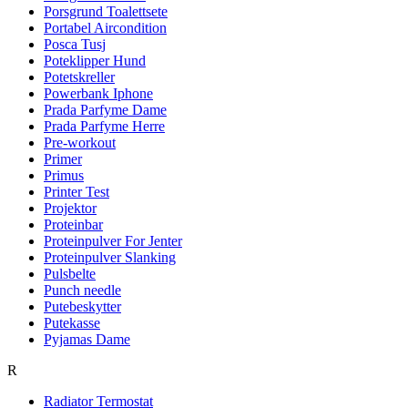
Porsgrund Toalettsete
Portabel Aircondition
Posca Tusj
Poteklipper Hund
Potetskreller
Powerbank Iphone
Prada Parfyme Dame
Prada Parfyme Herre
Pre-workout
Primer
Primus
Printer Test
Projektor
Proteinbar
Proteinpulver For Jenter
Proteinpulver Slanking
Pulsbelte
Punch needle
Putebeskytter
Putekasse
Pyjamas Dame
R
Radiator Termostat