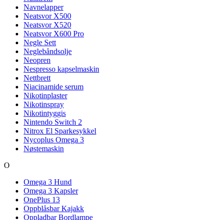
Navnelapper
Neatsvor X500
Neatsvor X520
Neatsvor X600 Pro
Negle Sett
Neglebåndsolje
Neopren
Nespresso kapselmaskin
Nettbrett
Niacinamide serum
Nikotinplaster
Nikotinspray
Nikotintyggis
Nintendo Switch 2
Nitrox El Sparkesykkel
Nycoplus Omega 3
Nøstemaskin
O
Omega 3 Hund
Omega 3 Kapsler
OnePlus 13
Oppblåsbar Kajakk
Oppladbar Bordlampe