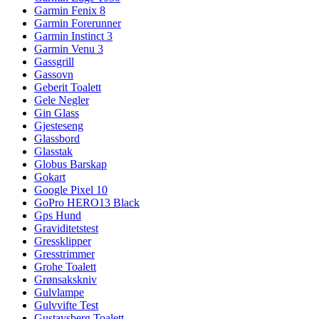
Garmin Fenix 8
Garmin Forerunner
Garmin Instinct 3
Garmin Venu 3
Gassgrill
Gassovn
Geberit Toalett
Gele Negler
Gin Glass
Gjesteseng
Glassbord
Glasstak
Globus Barskap
Gokart
Google Pixel 10
GoPro HERO13 Black
Gps Hund
Graviditetstest
Gressklipper
Gresstrimmer
Grohe Toalett
Grønsakskniv
Gulvlampe
Gulvvifte Test
Gustavsberg Toalett