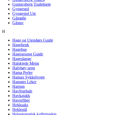
Gustavsberg Toalettsete
Gyngestol
Gyngestol Ute
Gåmølle
Gåstav
H
Hage og Utendørs Guide
Hagebenk
Hagebue
Hagesesong Guide
Hageslange
Halskjede Menn
Halvhøy seng
Hama Perler
Hamax Sykkelvogn
Hamster Leker
Harpun
Havfruehale
Havkajakk
Havrefiber
Hekksaks
Heklenål
Helautomatisk kaffemaskin