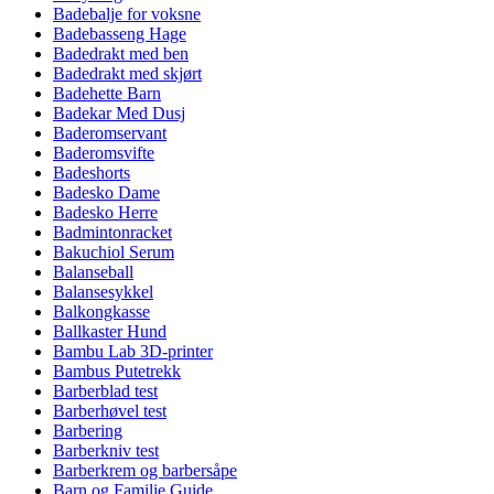
Badebalje for voksne
Badebasseng Hage
Badedrakt med ben
Badedrakt med skjørt
Badehette Barn
Badekar Med Dusj
Baderomservant
Baderomsvifte
Badeshorts
Badesko Dame
Badesko Herre
Badmintonracket
Bakuchiol Serum
Balanseball
Balansesykkel
Balkongkasse
Ballkaster Hund
Bambu Lab 3D-printer
Bambus Putetrekk
Barberblad test
Barberhøvel test
Barbering
Barberkniv test
Barberkrem og barbersåpe
Barn og Familie Guide