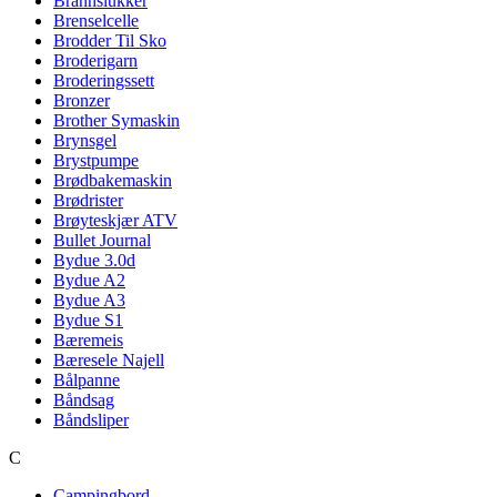
Brannslukker
Brenselcelle
Brodder Til Sko
Broderigarn
Broderingssett
Bronzer
Brother Symaskin
Brynsgel
Brystpumpe
Brødbakemaskin
Brødrister
Brøyteskjær ATV
Bullet Journal
Bydue 3.0d
Bydue A2
Bydue A3
Bydue S1
Bæremeis
Bæresele Najell
Bålpanne
Båndsag
Båndsliper
C
Campingbord