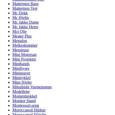
Mattermos Barn
Mattermos Test
Mc Dekk
Mc Hjelm
Mc Jakke Dame
Mc Jakke Herre
Mct Olje
Meater Plus
Megafon
Melkeskummer
Menstruse
Mini Motorsag
Mini Projektor
Minibands
Minifryser
Minigraver
Minisykkel
Mips Hjelm
Mitsubishi Varmepumpe
Modelleire
Momentnokkel
Monitor Stand
Montessori-seng
Moroccanoil Hårkur
Moroccanoil Hårolje