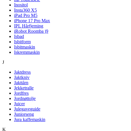
Inositol
Insta360 X5
iPad Pro M5
iPhone 17 Pro Max
IPL Hårfjerning
iRobot Roomba j9
Isbad
Isbitform
Isbitmaskin
Iskremmaskin
J
Jaktdress
Jaktkniv
Jakttårn
Jekketralle
Jordfres
Jordnøttolje
Juicer
Julegaveguide
Juniorseng
Jura kaffemaskin
K