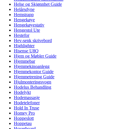
Helse og Skjønnhet Guide
Helårsdyne
Hemstrapp
Hengekøye
Hengekøyestativ
Hengestol Ute
Hestefor
Hev-senk skrivebord
Highlighter
Hisense U8Q
Hjem og Møbler Guide
Hjemmebar
Hjemmekinoanlegg
Hjemmekontor Guide
Hjemmetrening Guide
Hjulmonteringsvogn
Hodelus Behandling
Hodelykt
Hodemassasje
Hodetelefoner
Hold In Truse
Homey Pro
Hoppeslott
Hoppetau
Hoverboard