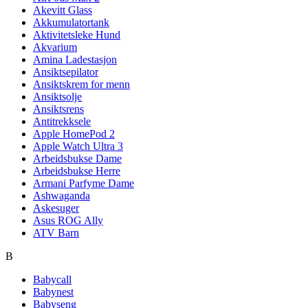
Akevitt Glass
Akkumulatortank
Aktivitetsleke Hund
Akvarium
Amina Ladestasjon
Ansiktsepilator
Ansiktskrem for menn
Ansiktsolje
Ansiktsrens
Antitrekksele
Apple HomePod 2
Apple Watch Ultra 3
Arbeidsbukse Dame
Arbeidsbukse Herre
Armani Parfyme Dame
Ashwaganda
Askesuger
Asus ROG Ally
ATV Barn
B
Babycall
Babynest
Babyseng