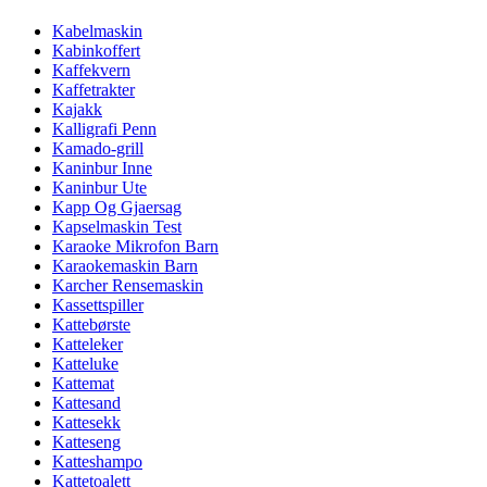
Kabelmaskin
Kabinkoffert
Kaffekvern
Kaffetrakter
Kajakk
Kalligrafi Penn
Kamado-grill
Kaninbur Inne
Kaninbur Ute
Kapp Og Gjaersag
Kapselmaskin Test
Karaoke Mikrofon Barn
Karaokemaskin Barn
Karcher Rensemaskin
Kassettspiller
Kattebørste
Katteleker
Katteluke
Kattemat
Kattesand
Kattesekk
Katteseng
Katteshampo
Kattetoalett