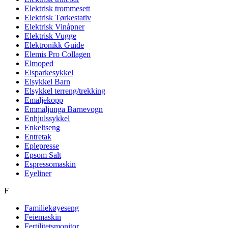
Elektrisk trommesett
Elektrisk Tørkestativ
Elektrisk Vinåpner
Elektrisk Vugge
Elektronikk Guide
Elemis Pro Collagen
Elmoped
Elsparkesykkel
Elsykkel Barn
Elsykkel terreng/trekking
Emaljekopp
Emmaljunga Barnevogn
Enhjulssykkel
Enkeltseng
Entretak
Eplepresse
Epsom Salt
Espressomaskin
Eyeliner
F
Familiekøyeseng
Feiemaskin
Fertilitetsmonitor