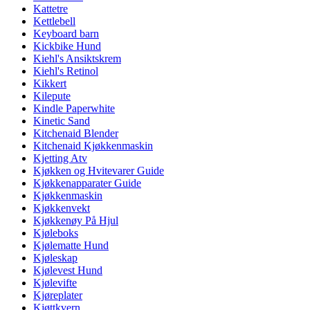
Kattetre
Kettlebell
Keyboard barn
Kickbike Hund
Kiehl's Ansiktskrem
Kiehl's Retinol
Kikkert
Kilepute
Kindle Paperwhite
Kinetic Sand
Kitchenaid Blender
Kitchenaid Kjøkkenmaskin
Kjetting Atv
Kjøkken og Hvitevarer Guide
Kjøkkenapparater Guide
Kjøkkenmaskin
Kjøkkenvekt
Kjøkkenøy På Hjul
Kjøleboks
Kjølematte Hund
Kjøleskap
Kjølevest Hund
Kjølevifte
Kjøreplater
Kjøttkvern