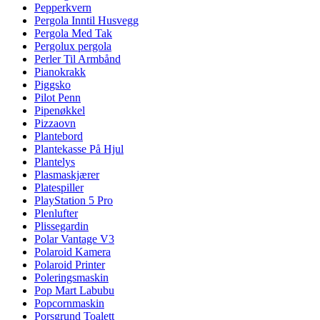
Pepperkvern
Pergola Inntil Husvegg
Pergola Med Tak
Pergolux pergola
Perler Til Armbånd
Pianokrakk
Piggsko
Pilot Penn
Pipenøkkel
Pizzaovn
Plantebord
Plantekasse På Hjul
Plantelys
Plasmaskjærer
Platespiller
PlayStation 5 Pro
Plenlufter
Plissegardin
Polar Vantage V3
Polaroid Kamera
Polaroid Printer
Poleringsmaskin
Pop Mart Labubu
Popcornmaskin
Porsgrund Toalett