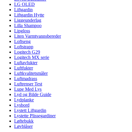
LG OLED
Liftgardin
Liftgardin Hytte
Liggeunderlag
Lilla Shampoo
Lipgloss
Liten Varmtvannsbereder
Loftseng
Loftstrapp
Logitech G29
Logitech MX serie
Luftavfukter
Luftfukter
Luftkvalitetsmåler
Luftmadrass
Luftrenser Test
Lupe Med Lys
Lyd og Bilde Guide
Lydplanke
Lysbord
Lystett Liftgardin
Lystette Plissegardiner
Løftebukk
Løvblåser