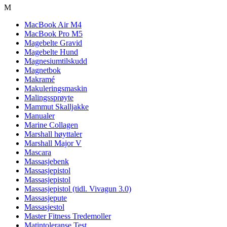
M
MacBook Air M4
MacBook Pro M5
Magebelte Gravid
Magebelte Hund
Magnesiumtilskudd
Magnetbok
Makramé
Makuleringsmaskin
Malingssprøyte
Mammut Skalljakke
Manualer
Marine Collagen
Marshall høyttaler
Marshall Major V
Mascara
Massasjebenk
Massasjepistol
Massasjepistol
Massasjepistol (tidl. Vivagun 3.0)
Massasjepute
Massasjestol
Master Fitness Tredemoller
Matintoleranse Test