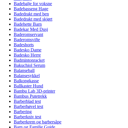
Badebalje for voksne
Badebasseng Hage
Badedrakt med ben
Badedrakt med skjørt
Badehette Barn
Badekar Med Dusj
Baderomservant
Baderomsvifte
Badeshorts
Badesko Dame
Badesko Herre
Badmintonracket
Bakuchiol Serum
Balanseball
Balansesykkel
Balkongkasse
Ballkaster Hund
Bambu Lab 3D-printer
Bambus Putetrekk
Barberblad test
Barberhøvel test
Barbering
Barberkniv test
Barberkrem og barbersåpe
Barn og Familie Guide