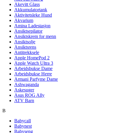
Akevitt Glass
Akkumulatortank
Aktivitetsleke Hund
Akvarium
Amina Ladestasjon
Ansiktsepilator
Ansiktskrem for menn
Ansiktsolje
Ansiktsrens
Antitrekksele
Apple HomePod 2
Apple Watch Ultra 3
Arbeidsbukse Dame
Arbeidsbukse Herre
Armani Parfyme Dame
Ashwaganda
Askesuger
Asus ROG Ally
ATV Barn
B
Babycall
Babynest
Babyseng