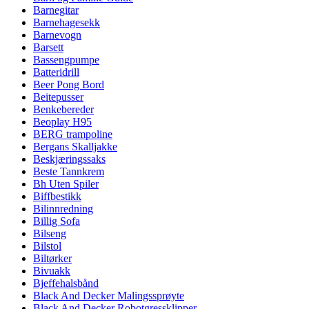
Barnegitar
Barnehagesekk
Barnevogn
Barsett
Bassengpumpe
Batteridrill
Beer Pong Bord
Beitepusser
Benkebereder
Beoplay H95
BERG trampoline
Bergans Skalljakke
Beskjæringssaks
Beste Tannkrem
Bh Uten Spiler
Biffbestikk
Bilinnredning
Billig Sofa
Bilseng
Bilstol
Biltørker
Bivuakk
Bjeffehalsbånd
Black And Decker Malingssprøyte
Black And Decker Robotgressklipper