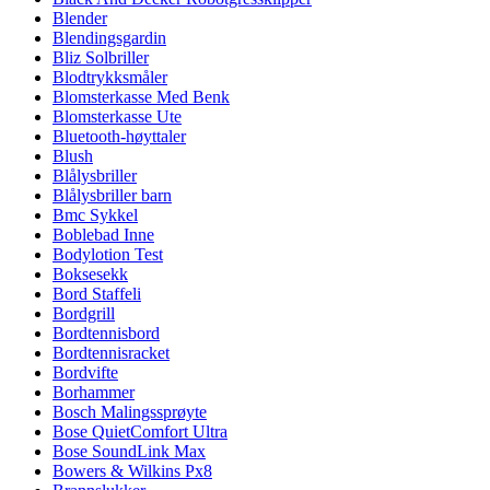
Blender
Blendingsgardin
Bliz Solbriller
Blodtrykksmåler
Blomsterkasse Med Benk
Blomsterkasse Ute
Bluetooth-høyttaler
Blush
Blålysbriller
Blålysbriller barn
Bmc Sykkel
Boblebad Inne
Bodylotion Test
Boksesekk
Bord Staffeli
Bordgrill
Bordtennisbord
Bordtennisracket
Bordvifte
Borhammer
Bosch Malingssprøyte
Bose QuietComfort Ultra
Bose SoundLink Max
Bowers & Wilkins Px8