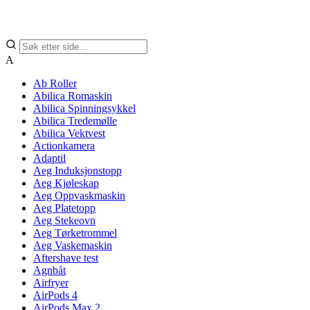
A
Ab Roller
Abilica Romaskin
Abilica Spinningsykkel
Abilica Tredemølle
Abilica Vektvest
Actionkamera
Adaptil
Aeg Induksjonstopp
Aeg Kjøleskap
Aeg Oppvaskmaskin
Aeg Platetopp
Aeg Stekeovn
Aeg Tørketrommel
Aeg Vaskemaskin
Aftershave test
Agnbåt
Airfryer
AirPods 4
AirPods Max 2