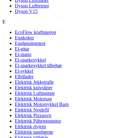
Dyson Luftfukter
Dyson Luftrenser
Dyson V15
E
EcoFlow kraftstasjon
Eggkoker
Eggløsningstest
El-gitar
El-piano
El-sparkesykkel
El-sparkesykkel tilbehør
El-sykkel
Elbillader
Elektrisk Jekketralle
Elektrisk knivsliper
Elektrisk Luftpumpe
Elektrisk Motorsag
Elektrisk Motorsykkel Barn
Elektrisk Neglefil
Elektrisk Pizzaovn
Elektrisk Påhengsmotor
Elektrisk rivjern
Elektrisk tannbørste
Elektrisk trillebår