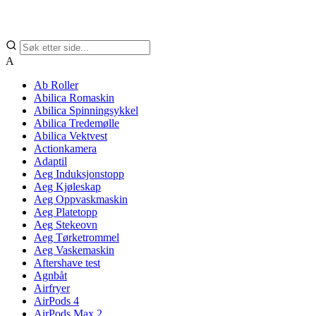
A
Ab Roller
Abilica Romaskin
Abilica Spinningsykkel
Abilica Tredemølle
Abilica Vektvest
Actionkamera
Adaptil
Aeg Induksjonstopp
Aeg Kjøleskap
Aeg Oppvaskmaskin
Aeg Platetopp
Aeg Stekeovn
Aeg Tørketrommel
Aeg Vaskemaskin
Aftershave test
Agnbåt
Airfryer
AirPods 4
AirPods Max 2