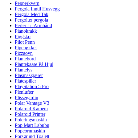
Pepperkvern
Pergola Inntil Husvegg
Pergola Med Tak
Pergolux pergola
Perler Til Armbånd
Pianokrakk
Piggsko
Pilot Penn
Pipenøkkel
Pizzaovn
Plantebord
Plantekasse På Hjul
Plantelys
Plasmaskjærer
Platespiller
PlayStation 5 Pro
Plenlufter
Plissegardin
Polar Vantage V3
Polaroid Kamera
Polaroid Printer
Poleringsmaskin
Pop Mart Labubu
Popcornmaskin
Porsgrund Toalett