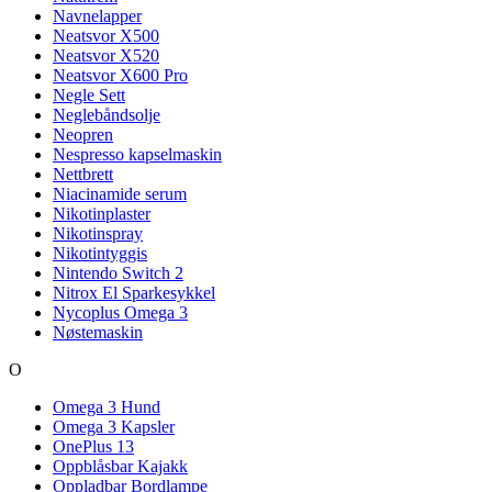
Navnelapper
Neatsvor X500
Neatsvor X520
Neatsvor X600 Pro
Negle Sett
Neglebåndsolje
Neopren
Nespresso kapselmaskin
Nettbrett
Niacinamide serum
Nikotinplaster
Nikotinspray
Nikotintyggis
Nintendo Switch 2
Nitrox El Sparkesykkel
Nycoplus Omega 3
Nøstemaskin
O
Omega 3 Hund
Omega 3 Kapsler
OnePlus 13
Oppblåsbar Kajakk
Oppladbar Bordlampe