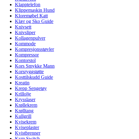
Klapptelefon
Klippemaskin Hund
Kloremøbel Katt
Klær og Sko Guide
Knivsett
Knivsliper
Kollagenpulver
Kommode
Kompresjonsstøvler
Kompressor
Kontorstol
Kors Smykke Mann
Korsryggstøtte
Kosttilskudd Guide
Kreatin
Krepp Sengetøy
Krillolje
Krysslaser
Krøllekrem
Krølltang
Kullgrill
Kvisekrem
Kviseplaster
Kvistbrenner
Kvm Switch