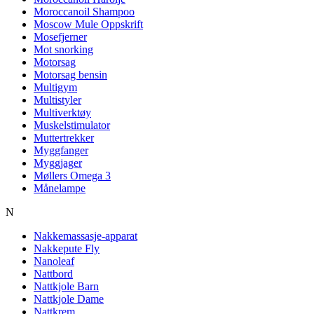
Moroccanoil Shampoo
Moscow Mule Oppskrift
Mosefjerner
Mot snorking
Motorsag
Motorsag bensin
Multigym
Multistyler
Multiverktøy
Muskelstimulator
Muttertrekker
Myggfanger
Myggjager
Møllers Omega 3
Månelampe
N
Nakkemassasje-apparat
Nakkepute Fly
Nanoleaf
Nattbord
Nattkjole Barn
Nattkjole Dame
Nattkrem