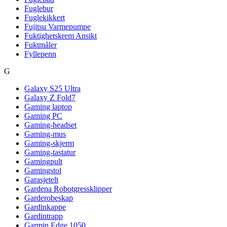
Fuglebur
Fuglekikkert
Fujitsu Varmepumpe
Fuktighetskrem Ansikt
Fuktmåler
Fyllepenn
G
Galaxy S25 Ultra
Galaxy Z Fold7
Gaming laptop
Gaming PC
Gaming-headset
Gaming-mus
Gaming-skjerm
Gaming-tastatur
Gamingpult
Gamingstol
Garasjetelt
Gardena Robotgressklipper
Garderobeskap
Gardinkappe
Gardintrapp
Garmin Edge 1050