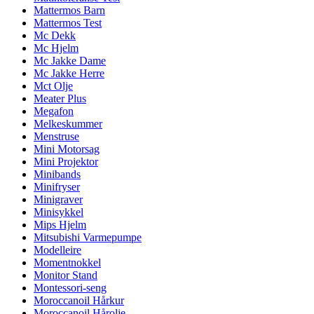
Mattermos Barn
Mattermos Test
Mc Dekk
Mc Hjelm
Mc Jakke Dame
Mc Jakke Herre
Mct Olje
Meater Plus
Megafon
Melkeskummer
Menstruse
Mini Motorsag
Mini Projektor
Minibands
Minifryser
Minigraver
Minisykkel
Mips Hjelm
Mitsubishi Varmepumpe
Modelleire
Momentnokkel
Monitor Stand
Montessori-seng
Moroccanoil Hårkur
Moroccanoil Hårolje