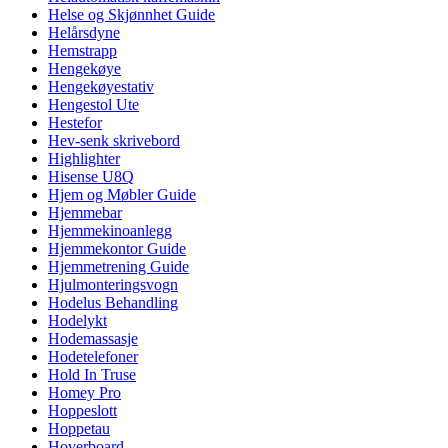
Helse og Skjønnhet Guide
Helårsdyne
Hemstrapp
Hengekøye
Hengekøyestativ
Hengestol Ute
Hestefor
Hev-senk skrivebord
Highlighter
Hisense U8Q
Hjem og Møbler Guide
Hjemmebar
Hjemmekinoanlegg
Hjemmekontor Guide
Hjemmetrening Guide
Hjulmonteringsvogn
Hodelus Behandling
Hodelykt
Hodemassasje
Hodetelefoner
Hold In Truse
Homey Pro
Hoppeslott
Hoppetau
Hoverboard