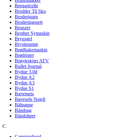
Brannslukker
Brenselcelle
Brodder Til Sko
Broderigarn
Broderingssett
Bronzer
Brother Symaskin
Brynsgel
Brystpumpe
Brødbakemaskin
Brødrister
Brøyteskjær ATV
Bullet Journal
Bydue 3.0d
Bydue A2
Bydue A3
Bydue S1
Bæremeis
Bæresele Najell
Bålpanne
Båndsag
Båndsliper
C
Campingbord