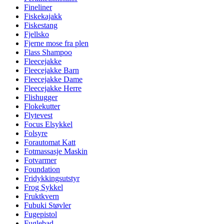
Fineliner
Fiskekajakk
Fiskestang
Fjellsko
Fjerne mose fra plen
Flass Shampoo
Fleecejakke
Fleecejakke Barn
Fleecejakke Dame
Fleecejakke Herre
Flishugger
Flokekutter
Flytevest
Focus Elsykkel
Folsyre
Forautomat Katt
Fotmassasje Maskin
Fotvarmer
Foundation
Fridykkingsutstyr
Frog Sykkel
Fruktkvern
Fubuki Støvler
Fugepistol
Fuglebad