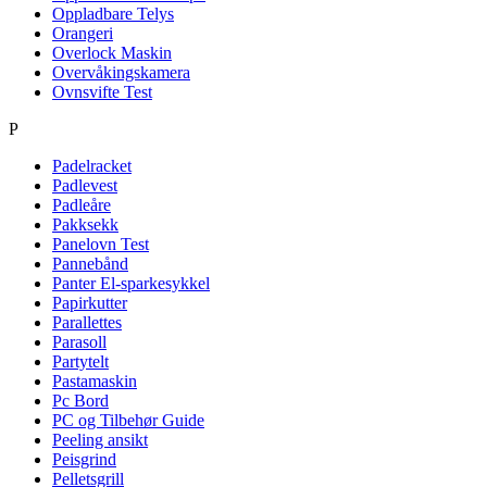
Oppladbare Telys
Orangeri
Overlock Maskin
Overvåkingskamera
Ovnsvifte Test
P
Padelracket
Padlevest
Padleåre
Pakksekk
Panelovn Test
Pannebånd
Panter El-sparkesykkel
Papirkutter
Parallettes
Parasoll
Partytelt
Pastamaskin
Pc Bord
PC og Tilbehør Guide
Peeling ansikt
Peisgrind
Pelletsgrill