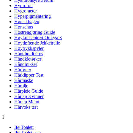
Hyaluronsyre Serum
Hydrofoil
Hygrometer
Hyperpigmentering
Høns i hagen
Hønsehus
Høstrengjøring Guide
Høykonsentrert Omega 3
Høytløftende Jekketralle
Høytrykkspyler
Håndholdt Gps
Håndkletørker
Håndmikser
Hårføner
Hårklipper Test
Hårmaske
Hårolje
Hårpleie Guide
Hårtap Kvinner
Hårtap Menn
Hårvoks test
I
Ifø Toalett
Ifø Toalettsete