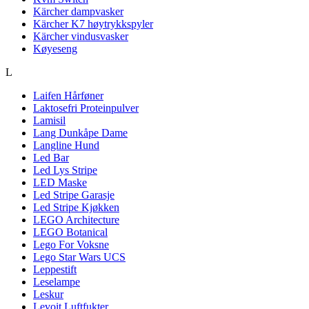
Kärcher dampvasker
Kärcher K7 høytrykkspyler
Kärcher vindusvasker
Køyeseng
L
Laifen Hårføner
Laktosefri Proteinpulver
Lamisil
Lang Dunkåpe Dame
Langline Hund
Led Bar
Led Lys Stripe
LED Maske
Led Stripe Garasje
Led Stripe Kjøkken
LEGO Architecture
LEGO Botanical
Lego For Voksne
Lego Star Wars UCS
Leppestift
Leselampe
Leskur
Levoit Luftfukter