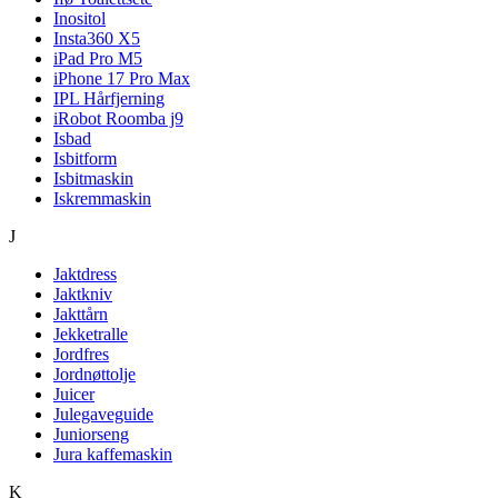
Inositol
Insta360 X5
iPad Pro M5
iPhone 17 Pro Max
IPL Hårfjerning
iRobot Roomba j9
Isbad
Isbitform
Isbitmaskin
Iskremmaskin
J
Jaktdress
Jaktkniv
Jakttårn
Jekketralle
Jordfres
Jordnøttolje
Juicer
Julegaveguide
Juniorseng
Jura kaffemaskin
K