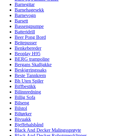
Barnegitar
Barnehagesekk
Barnevogn
Barsett
Bassengpumpe
Batteridrill
Beer Pong Bord
Beitepusser
Benkebereder
Beoplay H95
BERG trampoline
Bergans Skalljakke
Beskjæringssaks
Beste Tannkrem
Bh Uten Spiler
Biffbestikk
Bilinnredning
Billig Sofa
Bilseng
Bilstol
Biltørker
Bivuakk
Bjeffehalsbånd
Black And Decker Malingssprøyte
Black And Decker Robotgressklipper