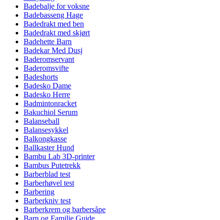
Badebalje for voksne
Badebasseng Hage
Badedrakt med ben
Badedrakt med skjørt
Badehette Barn
Badekar Med Dusj
Baderomservant
Baderomsvifte
Badeshorts
Badesko Dame
Badesko Herre
Badmintonracket
Bakuchiol Serum
Balanseball
Balansesykkel
Balkongkasse
Ballkaster Hund
Bambu Lab 3D-printer
Bambus Putetrekk
Barberblad test
Barberhøvel test
Barbering
Barberkniv test
Barberkrem og barbersåpe
Barn og Familie Guide