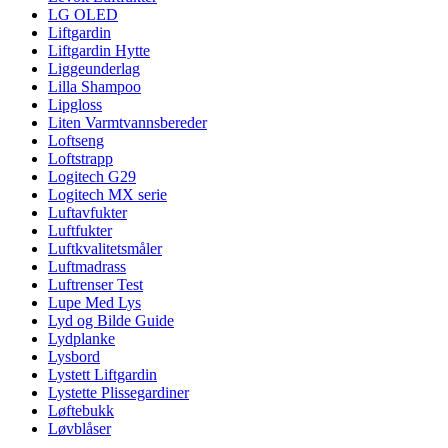
LG OLED
Liftgardin
Liftgardin Hytte
Liggeunderlag
Lilla Shampoo
Lipgloss
Liten Varmtvannsbereder
Loftseng
Loftstrapp
Logitech G29
Logitech MX serie
Luftavfukter
Luftfukter
Luftkvalitetsmåler
Luftmadrass
Luftrenser Test
Lupe Med Lys
Lyd og Bilde Guide
Lydplanke
Lysbord
Lystett Liftgardin
Lystette Plissegardiner
Løftebukk
Løvblåser