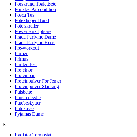
Porsgrund Toalettsete
Portabel Aircondition
Posca Tusj
Poteklipper Hund
Potetskreller
Powerbank Iphone
Prada Parfyme Dame
Prada Parfyme Herre
Pre-workout
Primer
Primus
Printer Test
Projektor
Proteinbar
Proteinpulver For Jenter
Proteinpulver Slanking
Pulsbelte
Punch needle
Putebeskytter
Putekasse
Pyjamas Dame
R
Radiator Termostat