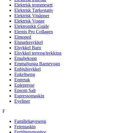
Elektrisk trommesett
Elektrisk Tørkestativ
Elektrisk Vinåpner
Elektrisk Vugge
Elektronikk Guide
Elemis Pro Collagen
Elmoped
Elsparkesykkel
Elsykkel Barn
Elsykkel terreng/trekking
Emaljekopp
Emmaljunga Barnevogn
Enhjulssykkel
Enkeltseng
Entretak
Eplepresse
Epsom Salt
Espressomaskin
Eyeliner
F
Familiekøyeseng
Feiemaskin
Fertilitetsmonitor