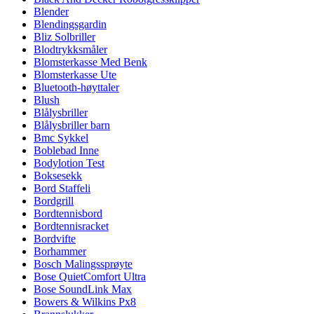
Blender
Blendingsgardin
Bliz Solbriller
Blodtrykksmåler
Blomsterkasse Med Benk
Blomsterkasse Ute
Bluetooth-høyttaler
Blush
Blålysbriller
Blålysbriller barn
Bmc Sykkel
Boblebad Inne
Bodylotion Test
Boksesekk
Bord Staffeli
Bordgrill
Bordtennisbord
Bordtennisracket
Bordvifte
Borhammer
Bosch Malingssprøyte
Bose QuietComfort Ultra
Bose SoundLink Max
Bowers & Wilkins Px8