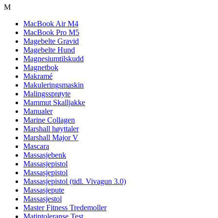
M
MacBook Air M4
MacBook Pro M5
Magebelte Gravid
Magebelte Hund
Magnesiumtilskudd
Magnetbok
Makramé
Makuleringsmaskin
Malingssprøyte
Mammut Skalljakke
Manualer
Marine Collagen
Marshall høyttaler
Marshall Major V
Mascara
Massasjebenk
Massasjepistol
Massasjepistol
Massasjepistol (tidl. Vivagun 3.0)
Massasjepute
Massasjestol
Master Fitness Tredemoller
Matintoleranse Test