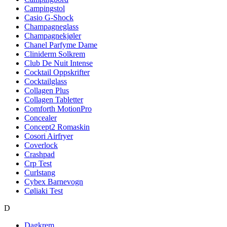
Campingstol
Casio G-Shock
Champagneglass
Champagnekjøler
Chanel Parfyme Dame
Cliniderm Solkrem
Club De Nuit Intense
Cocktail Oppskrifter
Cocktailglass
Collagen Plus
Collagen Tabletter
Comforth MotionPro
Concealer
Concept2 Romaskin
Cosori Airfryer
Coverlock
Crashpad
Crp Test
Curlstang
Cybex Barnevogn
Cøliaki Test
D
Dagkrem