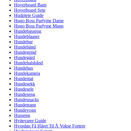
Hoverboard Barn
Hoverboard Sete
Hudpleie Guide
Hugo Boss Parfyme Dame
Hugo Boss Parfyme Mann
Hundebasseng
Hundeblaaser
Hundebur
Hundebånd
Hundegrind
Hundegård
Hundehalsbånd
Hundehus
Hundekamera
Hundemat
Hundesekk
Hundesele
Hundeseng
Hundesnacks
Hundetrapp
Hundevogn
Husseng
Hvitevarer Guide
Hvordan Få Håret Til Å Vokse Fortere