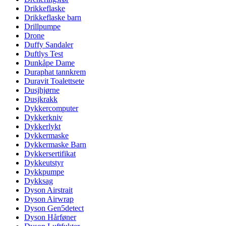
Drikkeflaske
Drikkeflaske barn
Drillpumpe
Drone
Duffy Sandaler
Duftlys Test
Dunkåpe Dame
Duraphat tannkrem
Duravit Toalettsete
Dusjhjørne
Dusjkrakk
Dykkercomputer
Dykkerkniv
Dykkerlykt
Dykkermaske
Dykkermaske Barn
Dykkersertifikat
Dykkeutstyr
Dykkpumpe
Dykksag
Dyson Airstrait
Dyson Airwrap
Dyson Gen5detect
Dyson Hårføner