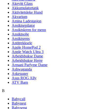
Akevitt Glass
Akkumulatortank
Aktivitetsleke Hund
Akvarium
Amina Ladestasjon
Ansiktsepilator
Ansiktskrem for menn
Ansiktsolje
Ansiktsrens
Antitrekksele
Apple HomePod 2
Apple Watch Ultra 3
Arbeidsbukse Dame
Arbeidsbukse Herre
Armani Parfyme Dame
Ashwaganda
Askesuger
Asus ROG Ally
ATV Barn
B
Babycall
Babynest
Babyseng