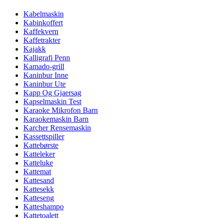
Kabelmaskin
Kabinkoffert
Kaffekvern
Kaffetrakter
Kajakk
Kalligrafi Penn
Kamado-grill
Kaninbur Inne
Kaninbur Ute
Kapp Og Gjaersag
Kapselmaskin Test
Karaoke Mikrofon Barn
Karaokemaskin Barn
Karcher Rensemaskin
Kassettspiller
Kattebørste
Katteleker
Katteluke
Kattemat
Kattesand
Kattesekk
Katteseng
Katteshampo
Kattetoalett