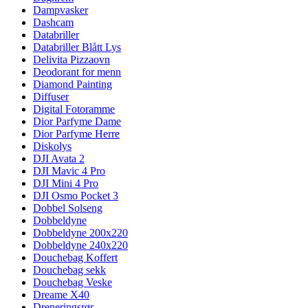
Dampvasker
Dashcam
Databriller
Databriller Blått Lys
Delivita Pizzaovn
Deodorant for menn
Diamond Painting
Diffuser
Digital Fotoramme
Dior Parfyme Dame
Dior Parfyme Herre
Diskolys
DJI Avata 2
DJI Mavic 4 Pro
DJI Mini 4 Pro
DJI Osmo Pocket 3
Dobbel Solseng
Dobbeldyne
Dobbeldyne 200x220
Dobbeldyne 240x220
Douchebag Koffert
Douchebag sekk
Douchebag Veske
Dreame X40
Dreneringsrør