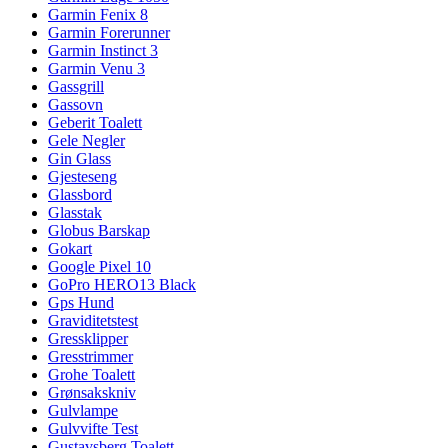
Garmin Fenix 8
Garmin Forerunner
Garmin Instinct 3
Garmin Venu 3
Gassgrill
Gassovn
Geberit Toalett
Gele Negler
Gin Glass
Gjesteseng
Glassbord
Glasstak
Globus Barskap
Gokart
Google Pixel 10
GoPro HERO13 Black
Gps Hund
Graviditetstest
Gressklipper
Gresstrimmer
Grohe Toalett
Grønsakskniv
Gulvlampe
Gulvvifte Test
Gustavsberg Toalett