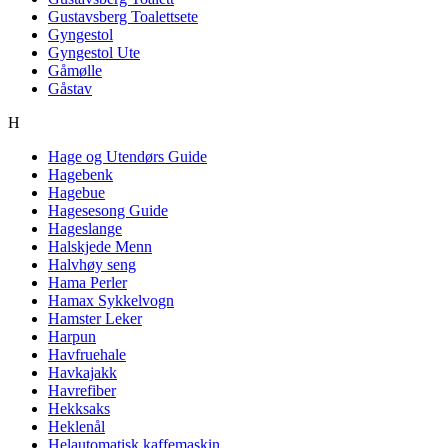
Gustavsberg Toalettsete
Gyngestol
Gyngestol Ute
Gåmølle
Gåstav
H
Hage og Utendørs Guide
Hagebenk
Hagebue
Hagesesong Guide
Hageslange
Halskjede Menn
Halvhøy seng
Hama Perler
Hamax Sykkelvogn
Hamster Leker
Harpun
Havfruehale
Havkajakk
Havrefiber
Hekksaks
Heklenål
Helautomatisk kaffemaskin