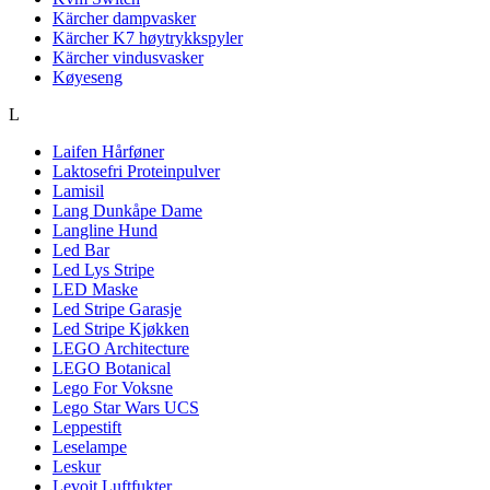
Kärcher dampvasker
Kärcher K7 høytrykkspyler
Kärcher vindusvasker
Køyeseng
L
Laifen Hårføner
Laktosefri Proteinpulver
Lamisil
Lang Dunkåpe Dame
Langline Hund
Led Bar
Led Lys Stripe
LED Maske
Led Stripe Garasje
Led Stripe Kjøkken
LEGO Architecture
LEGO Botanical
Lego For Voksne
Lego Star Wars UCS
Leppestift
Leselampe
Leskur
Levoit Luftfukter