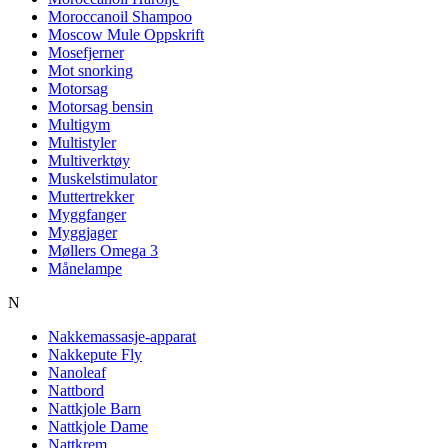
Moroccanoil Shampoo
Moscow Mule Oppskrift
Mosefjerner
Mot snorking
Motorsag
Motorsag bensin
Multigym
Multistyler
Multiverktøy
Muskelstimulator
Muttertrekker
Myggfanger
Myggjager
Møllers Omega 3
Månelampe
N
Nakkemassasje-apparat
Nakkepute Fly
Nanoleaf
Nattbord
Nattkjole Barn
Nattkjole Dame
Nattkrem