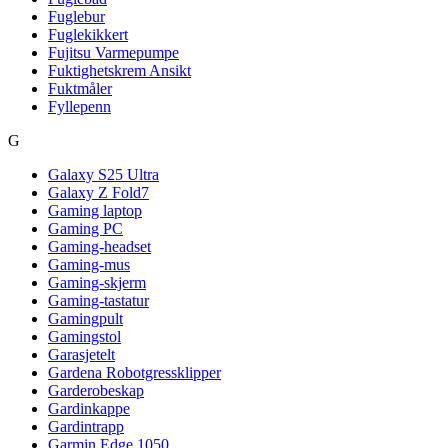
Fuglebur
Fuglekikkert
Fujitsu Varmepumpe
Fuktighetskrem Ansikt
Fuktmåler
Fyllepenn
G
Galaxy S25 Ultra
Galaxy Z Fold7
Gaming laptop
Gaming PC
Gaming-headset
Gaming-mus
Gaming-skjerm
Gaming-tastatur
Gamingpult
Gamingstol
Garasjetelt
Gardena Robotgressklipper
Garderobeskap
Gardinkappe
Gardintrapp
Garmin Edge 1050