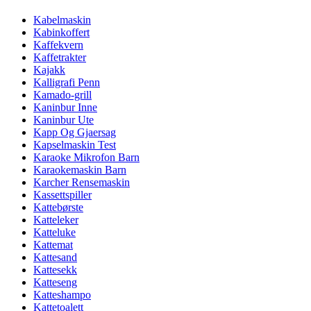
Kabelmaskin
Kabinkoffert
Kaffekvern
Kaffetrakter
Kajakk
Kalligrafi Penn
Kamado-grill
Kaninbur Inne
Kaninbur Ute
Kapp Og Gjaersag
Kapselmaskin Test
Karaoke Mikrofon Barn
Karaokemaskin Barn
Karcher Rensemaskin
Kassettspiller
Kattebørste
Katteleker
Katteluke
Kattemat
Kattesand
Kattesekk
Katteseng
Katteshampo
Kattetoalett