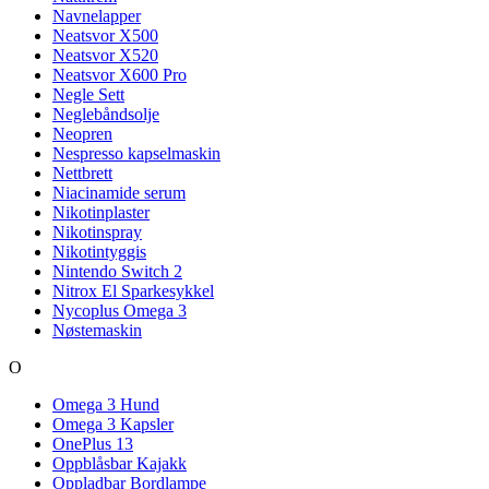
Navnelapper
Neatsvor X500
Neatsvor X520
Neatsvor X600 Pro
Negle Sett
Neglebåndsolje
Neopren
Nespresso kapselmaskin
Nettbrett
Niacinamide serum
Nikotinplaster
Nikotinspray
Nikotintyggis
Nintendo Switch 2
Nitrox El Sparkesykkel
Nycoplus Omega 3
Nøstemaskin
O
Omega 3 Hund
Omega 3 Kapsler
OnePlus 13
Oppblåsbar Kajakk
Oppladbar Bordlampe