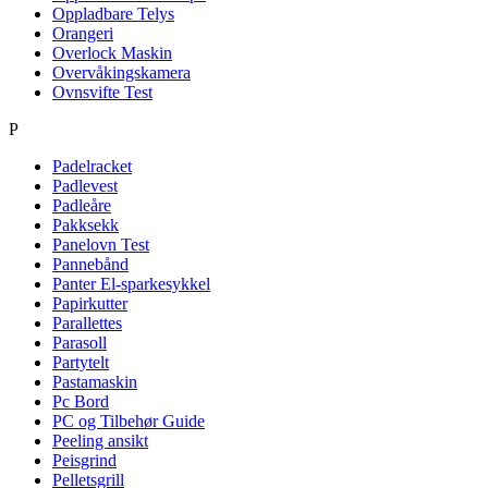
Oppladbare Telys
Orangeri
Overlock Maskin
Overvåkingskamera
Ovnsvifte Test
P
Padelracket
Padlevest
Padleåre
Pakksekk
Panelovn Test
Pannebånd
Panter El-sparkesykkel
Papirkutter
Parallettes
Parasoll
Partytelt
Pastamaskin
Pc Bord
PC og Tilbehør Guide
Peeling ansikt
Peisgrind
Pelletsgrill