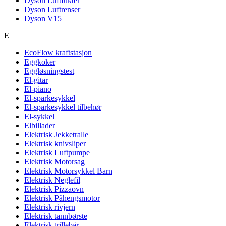
Dyson Luftfukter
Dyson Luftrenser
Dyson V15
E
EcoFlow kraftstasjon
Eggkoker
Eggløsningstest
El-gitar
El-piano
El-sparkesykkel
El-sparkesykkel tilbehør
El-sykkel
Elbillader
Elektrisk Jekketralle
Elektrisk knivsliper
Elektrisk Luftpumpe
Elektrisk Motorsag
Elektrisk Motorsykkel Barn
Elektrisk Neglefil
Elektrisk Pizzaovn
Elektrisk Påhengsmotor
Elektrisk rivjern
Elektrisk tannbørste
Elektrisk trillebår