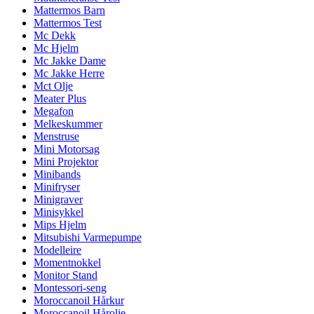
Mattermos Barn
Mattermos Test
Mc Dekk
Mc Hjelm
Mc Jakke Dame
Mc Jakke Herre
Mct Olje
Meater Plus
Megafon
Melkeskummer
Menstruse
Mini Motorsag
Mini Projektor
Minibands
Minifryser
Minigraver
Minisykkel
Mips Hjelm
Mitsubishi Varmepumpe
Modelleire
Momentnokkel
Monitor Stand
Montessori-seng
Moroccanoil Hårkur
Moroccanoil Hårolje