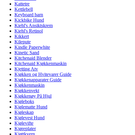
Kattetre
Kettlebell
Keyboard barn
Kickbike Hund
Kiehl's Ansiktskrem
Kiehl's Retinol
Kikkert
Kilepute
Kindle Paperwhite
Kinetic Sand
Kitchenaid Blender
Kitchenaid Kjøkkenmaskin
Kjetting Atv
Kjøkken og Hvitevarer Guide
Kjøkkenapparater Guide
Kjøkkenmaskin
Kjøkkenvekt
Kjøkkenøy På Hjul
Kjøleboks
Kjølematte Hund
Kjøleskap
Kjølevest Hund
Kjølevifte
Kjøreplater
Kjøttkvern