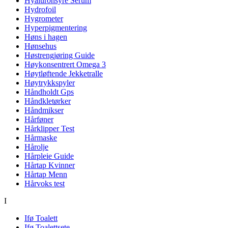
Hyaluronsyre Serum
Hydrofoil
Hygrometer
Hyperpigmentering
Høns i hagen
Hønsehus
Høstrengjøring Guide
Høykonsentrert Omega 3
Høytløftende Jekketralle
Høytrykkspyler
Håndholdt Gps
Håndkletørker
Håndmikser
Hårføner
Hårklipper Test
Hårmaske
Hårolje
Hårpleie Guide
Hårtap Kvinner
Hårtap Menn
Hårvoks test
I
Ifø Toalett
Ifø Toalettsete