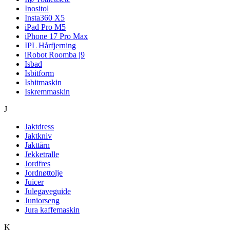
Inositol
Insta360 X5
iPad Pro M5
iPhone 17 Pro Max
IPL Hårfjerning
iRobot Roomba j9
Isbad
Isbitform
Isbitmaskin
Iskremmaskin
J
Jaktdress
Jaktkniv
Jakttårn
Jekketralle
Jordfres
Jordnøttolje
Juicer
Julegaveguide
Juniorseng
Jura kaffemaskin
K