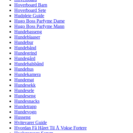
Hoverboard Barn
Hoverboard Sete
Hudpleie Guide
Hugo Boss Parfyme Dame
Hugo Boss Parfyme Mann
Hundebasseng
Hundeblaaser
Hundebur
Hundebånd
Hundegrind
Hundegård
Hundehalsbånd
Hundehus
Hundekamera
Hundemat
Hundesekk
Hundesele
Hundeseng
Hundesnacks
Hundetrapp
Hundevogn
Husseng
Hvitevarer Guide
Hvordan Få Håret Til Å Vokse Fortere