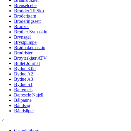
Brannslukker
Brenselcelle
Brodder Til Sko
Broderigarn
Broderingssett
Bronzer
Brother Symaskin
Brynsgel
Brystpumpe
Brødbakemaskin
Brødrister
Brøyteskjær ATV
Bullet Journal
Bydue 3.0d
Bydue A2
Bydue A3
Bydue S1
Bæremeis
Bæresele Najell
Bålpanne
Båndsag
Båndsliper
C
Campingbord