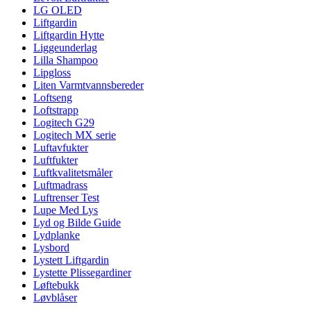
LG OLED
Liftgardin
Liftgardin Hytte
Liggeunderlag
Lilla Shampoo
Lipgloss
Liten Varmtvannsbereder
Loftseng
Loftstrapp
Logitech G29
Logitech MX serie
Luftavfukter
Luftfukter
Luftkvalitetsmåler
Luftmadrass
Luftrenser Test
Lupe Med Lys
Lyd og Bilde Guide
Lydplanke
Lysbord
Lystett Liftgardin
Lystette Plissegardiner
Løftebukk
Løvblåser