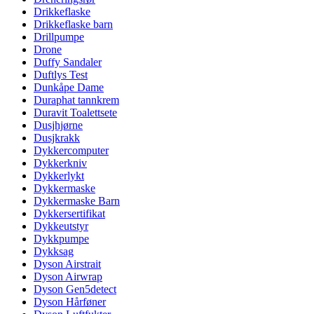
Drikkeflaske
Drikkeflaske barn
Drillpumpe
Drone
Duffy Sandaler
Duftlys Test
Dunkåpe Dame
Duraphat tannkrem
Duravit Toalettsete
Dusjhjørne
Dusjkrakk
Dykkercomputer
Dykkerkniv
Dykkerlykt
Dykkermaske
Dykkermaske Barn
Dykkersertifikat
Dykkeutstyr
Dykkpumpe
Dykksag
Dyson Airstrait
Dyson Airwrap
Dyson Gen5detect
Dyson Hårføner