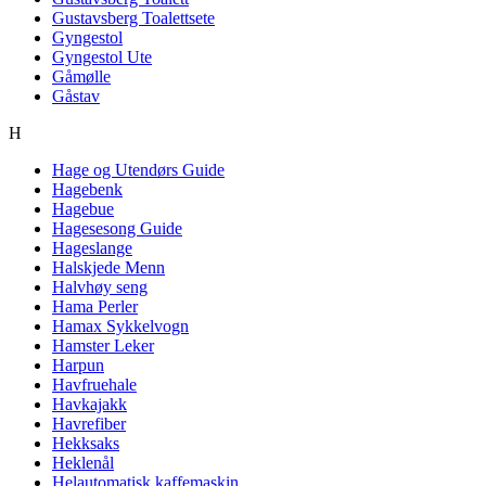
Gustavsberg Toalettsete
Gyngestol
Gyngestol Ute
Gåmølle
Gåstav
H
Hage og Utendørs Guide
Hagebenk
Hagebue
Hagesesong Guide
Hageslange
Halskjede Menn
Halvhøy seng
Hama Perler
Hamax Sykkelvogn
Hamster Leker
Harpun
Havfruehale
Havkajakk
Havrefiber
Hekksaks
Heklenål
Helautomatisk kaffemaskin