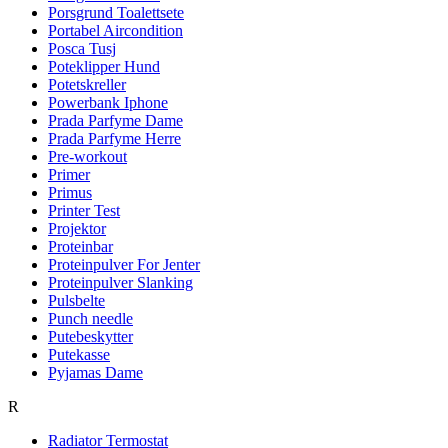
Porsgrund Toalettsete
Portabel Aircondition
Posca Tusj
Poteklipper Hund
Potetskreller
Powerbank Iphone
Prada Parfyme Dame
Prada Parfyme Herre
Pre-workout
Primer
Primus
Printer Test
Projektor
Proteinbar
Proteinpulver For Jenter
Proteinpulver Slanking
Pulsbelte
Punch needle
Putebeskytter
Putekasse
Pyjamas Dame
R
Radiator Termostat