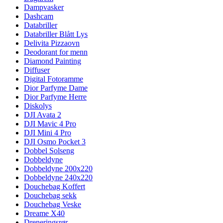
Dampvasker
Dashcam
Databriller
Databriller Blått Lys
Delivita Pizzaovn
Deodorant for menn
Diamond Painting
Diffuser
Digital Fotoramme
Dior Parfyme Dame
Dior Parfyme Herre
Diskolys
DJI Avata 2
DJI Mavic 4 Pro
DJI Mini 4 Pro
DJI Osmo Pocket 3
Dobbel Solseng
Dobbeldyne
Dobbeldyne 200x220
Dobbeldyne 240x220
Douchebag Koffert
Douchebag sekk
Douchebag Veske
Dreame X40
Dreneringsrør