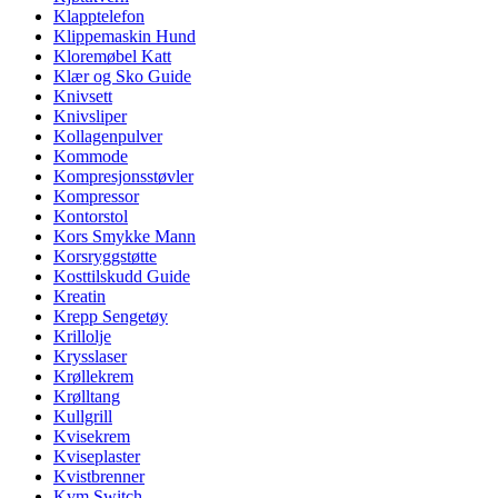
Klapptelefon
Klippemaskin Hund
Kloremøbel Katt
Klær og Sko Guide
Knivsett
Knivsliper
Kollagenpulver
Kommode
Kompresjonsstøvler
Kompressor
Kontorstol
Kors Smykke Mann
Korsryggstøtte
Kosttilskudd Guide
Kreatin
Krepp Sengetøy
Krillolje
Krysslaser
Krøllekrem
Krølltang
Kullgrill
Kvisekrem
Kviseplaster
Kvistbrenner
Kvm Switch