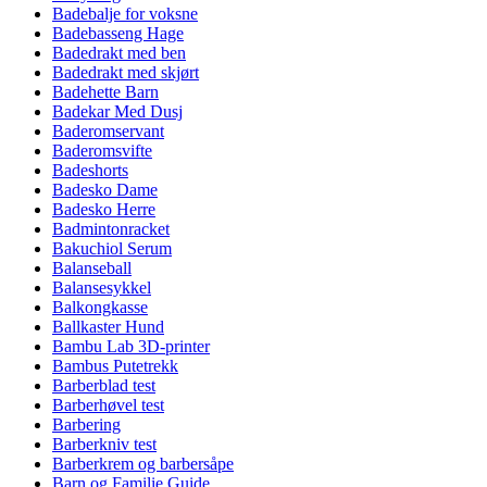
Badebalje for voksne
Badebasseng Hage
Badedrakt med ben
Badedrakt med skjørt
Badehette Barn
Badekar Med Dusj
Baderomservant
Baderomsvifte
Badeshorts
Badesko Dame
Badesko Herre
Badmintonracket
Bakuchiol Serum
Balanseball
Balansesykkel
Balkongkasse
Ballkaster Hund
Bambu Lab 3D-printer
Bambus Putetrekk
Barberblad test
Barberhøvel test
Barbering
Barberkniv test
Barberkrem og barbersåpe
Barn og Familie Guide