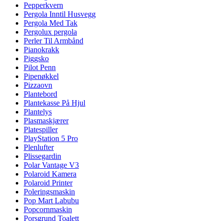
Pepperkvern
Pergola Inntil Husvegg
Pergola Med Tak
Pergolux pergola
Perler Til Armbånd
Pianokrakk
Piggsko
Pilot Penn
Pipenøkkel
Pizzaovn
Plantebord
Plantekasse På Hjul
Plantelys
Plasmaskjærer
Platespiller
PlayStation 5 Pro
Plenlufter
Plissegardin
Polar Vantage V3
Polaroid Kamera
Polaroid Printer
Poleringsmaskin
Pop Mart Labubu
Popcornmaskin
Porsgrund Toalett