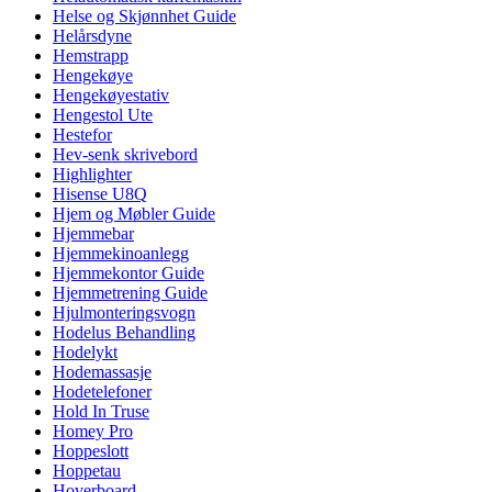
Helse og Skjønnhet Guide
Helårsdyne
Hemstrapp
Hengekøye
Hengekøyestativ
Hengestol Ute
Hestefor
Hev-senk skrivebord
Highlighter
Hisense U8Q
Hjem og Møbler Guide
Hjemmebar
Hjemmekinoanlegg
Hjemmekontor Guide
Hjemmetrening Guide
Hjulmonteringsvogn
Hodelus Behandling
Hodelykt
Hodemassasje
Hodetelefoner
Hold In Truse
Homey Pro
Hoppeslott
Hoppetau
Hoverboard