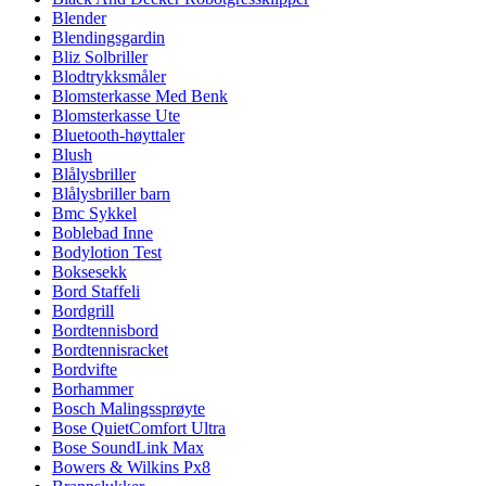
Blender
Blendingsgardin
Bliz Solbriller
Blodtrykksmåler
Blomsterkasse Med Benk
Blomsterkasse Ute
Bluetooth-høyttaler
Blush
Blålysbriller
Blålysbriller barn
Bmc Sykkel
Boblebad Inne
Bodylotion Test
Boksesekk
Bord Staffeli
Bordgrill
Bordtennisbord
Bordtennisracket
Bordvifte
Borhammer
Bosch Malingssprøyte
Bose QuietComfort Ultra
Bose SoundLink Max
Bowers & Wilkins Px8