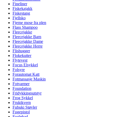
Fineliner
Fiskekajakk
Fiskestang
Fjellsko
Fjerne mose fra plen
Flass Shampoo
Fleecejakke
Fleecejakke Barn
Fleecejakke Dame
Fleecejakke Herre
Flishugger
Flokekutter
Flytevest
Focus Elsykkel
Folsyre
Forautomat Katt
Fotmassasje Maskin
Fotvarmer
Foundation
Fridykkingsutstyr
Frog Sykkel
Fruktkvern
Fubuki Støvler
Fugepistol
Fuglebad