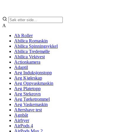
A
Ab Roller
Abilica Romaskin
Abilica Spinningsykkel
Abilica Tredemølle
Abilica Vektvest
Actionkamera
Adaptil
Aeg Induksjonstopp
Aeg Kjøleskap
Aeg Oppvaskmaskin
Aeg Platetopp
Aeg Stekeovn
Aeg Tørketrommel
Aeg Vaskemaskin
Aftershave test
Agnbåt
Airfryer
AirPods 4
AirPods Max 2