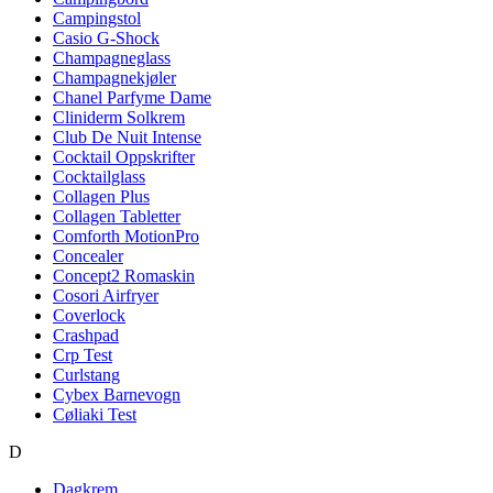
Campingstol
Casio G-Shock
Champagneglass
Champagnekjøler
Chanel Parfyme Dame
Cliniderm Solkrem
Club De Nuit Intense
Cocktail Oppskrifter
Cocktailglass
Collagen Plus
Collagen Tabletter
Comforth MotionPro
Concealer
Concept2 Romaskin
Cosori Airfryer
Coverlock
Crashpad
Crp Test
Curlstang
Cybex Barnevogn
Cøliaki Test
D
Dagkrem