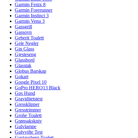
Garmin Fenix 8
Garmin Forerunner
Garmin Instinct 3
Garmin Venu 3
Gassgrill
Gassovn
Geberit Toalett
Gele Negler
Gin Glass
Gjesteseng
Glassbord
Glasstak
Globus Barskap
Gokart
Google Pixel 10
GoPro HERO13 Black
Gps Hund
Graviditetstest
Gressklipper
Gresstrimmer
Grohe Toalett
Grønsakskniv
Gulvlampe
Gulvvifte Test
Gustavsberg Toalett