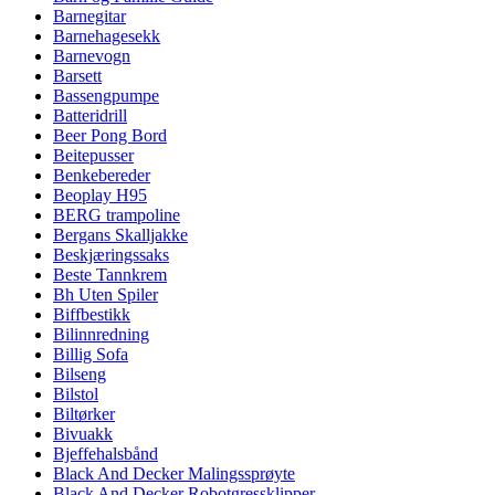
Barnegitar
Barnehagesekk
Barnevogn
Barsett
Bassengpumpe
Batteridrill
Beer Pong Bord
Beitepusser
Benkebereder
Beoplay H95
BERG trampoline
Bergans Skalljakke
Beskjæringssaks
Beste Tannkrem
Bh Uten Spiler
Biffbestikk
Bilinnredning
Billig Sofa
Bilseng
Bilstol
Biltørker
Bivuakk
Bjeffehalsbånd
Black And Decker Malingssprøyte
Black And Decker Robotgressklipper