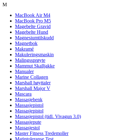
M
MacBook Air M4
MacBook Pro M5
Magebelte Gravid
Magebelte Hund
Magnesiumtilskudd
Magnetbok
Makramé
Makuleringsmaskin
Malingssprøyte
Mammut Skalljakke
Manualer
Marine Collagen
Marshall høyttaler
Marshall Major V
Mascara
Massasjebenk
Massasjepistol
Massasjepistol
Massasjepistol (tidl. Vivagun 3.0)
Massasjepute
Massasjestol
Master Fitness Tredemoller
Matintoleranse Test