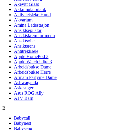
Akevitt Glass
Akkumulatortank
Aktivitetsleke Hund
Akvarium
Amina Ladestasjon
Ansiktsepilator
Ansiktskrem for menn
Ansiktsolje
Ansiktsrens
Antitrekksele
Apple HomePod 2
Apple Watch Ultra 3
Arbeidsbukse Dame
Arbeidsbukse Herre
Armani Parfyme Dame
Ashwaganda
Askesuger
Asus ROG Ally
ATV Barn
B
Babycall
Babynest
Babyseng