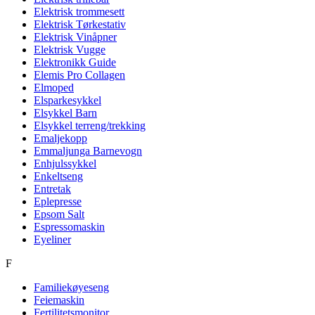
Elektrisk trommesett
Elektrisk Tørkestativ
Elektrisk Vinåpner
Elektrisk Vugge
Elektronikk Guide
Elemis Pro Collagen
Elmoped
Elsparkesykkel
Elsykkel Barn
Elsykkel terreng/trekking
Emaljekopp
Emmaljunga Barnevogn
Enhjulssykkel
Enkeltseng
Entretak
Eplepresse
Epsom Salt
Espressomaskin
Eyeliner
F
Familiekøyeseng
Feiemaskin
Fertilitetsmonitor