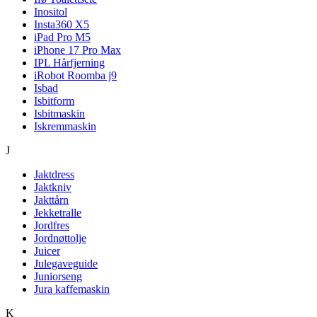
Inositol
Insta360 X5
iPad Pro M5
iPhone 17 Pro Max
IPL Hårfjerning
iRobot Roomba j9
Isbad
Isbitform
Isbitmaskin
Iskremmaskin
J
Jaktdress
Jaktkniv
Jakttårn
Jekketralle
Jordfres
Jordnøttolje
Juicer
Julegaveguide
Juniorseng
Jura kaffemaskin
K