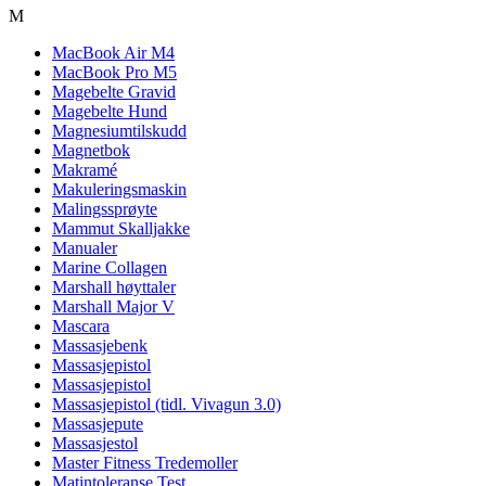
M
MacBook Air M4
MacBook Pro M5
Magebelte Gravid
Magebelte Hund
Magnesiumtilskudd
Magnetbok
Makramé
Makuleringsmaskin
Malingssprøyte
Mammut Skalljakke
Manualer
Marine Collagen
Marshall høyttaler
Marshall Major V
Mascara
Massasjebenk
Massasjepistol
Massasjepistol
Massasjepistol (tidl. Vivagun 3.0)
Massasjepute
Massasjestol
Master Fitness Tredemoller
Matintoleranse Test