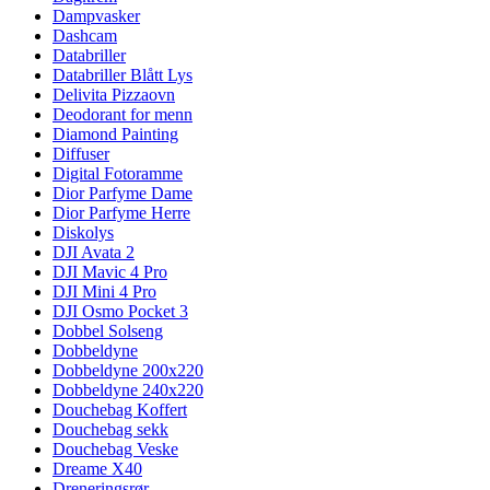
Dampvasker
Dashcam
Databriller
Databriller Blått Lys
Delivita Pizzaovn
Deodorant for menn
Diamond Painting
Diffuser
Digital Fotoramme
Dior Parfyme Dame
Dior Parfyme Herre
Diskolys
DJI Avata 2
DJI Mavic 4 Pro
DJI Mini 4 Pro
DJI Osmo Pocket 3
Dobbel Solseng
Dobbeldyne
Dobbeldyne 200x220
Dobbeldyne 240x220
Douchebag Koffert
Douchebag sekk
Douchebag Veske
Dreame X40
Dreneringsrør