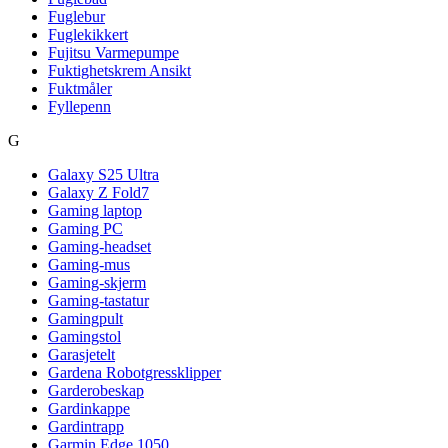
Fuglebur
Fuglekikkert
Fujitsu Varmepumpe
Fuktighetskrem Ansikt
Fuktmåler
Fyllepenn
G
Galaxy S25 Ultra
Galaxy Z Fold7
Gaming laptop
Gaming PC
Gaming-headset
Gaming-mus
Gaming-skjerm
Gaming-tastatur
Gamingpult
Gamingstol
Garasjetelt
Gardena Robotgressklipper
Garderobeskap
Gardinkappe
Gardintrapp
Garmin Edge 1050