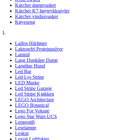
Kärcher dampvasker
Kärcher K7 høytrykkspyler
Kärcher vindusvasker
Køyeseng
L
Laifen Hårføner
Laktosefri Proteinpulver
Lamisil
Lang Dunkåpe Dame
Langline Hund
Led Bar
Led Lys Stripe
LED Maske
Led Stripe Garasje
Led Stripe Kjøkken
LEGO Architecture
LEGO Botanical
Lego For Voksne
Lego Star Wars UCS
Leppestift
Leselampe
Leskur
Levoit Luftfukter