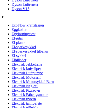
Dyson Luftfukter
Dyson Luftrenser
Dyson V15
E
EcoFlow kraftstasjon
Eggkoker
Eggløsningstest
El-gitar
El-piano
El-sparkesykkel
El-sparkesykkel tilbehør
El-sykkel
Elbillader
Elektrisk Jekketralle
Elektrisk knivsliper
Elektrisk Luftpumpe
Elektrisk Motorsag
Elektrisk Motorsykkel Barn
Elektrisk Neglefil
Elektrisk Pizzaovn
Elektrisk Påhengsmotor
Elektrisk rivjern
Elektrisk tannbørste
Elektrisk trillebår