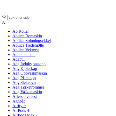
A
Ab Roller
Abilica Romaskin
Abilica Spinningsykkel
Abilica Tredemølle
Abilica Vektvest
Actionkamera
Adaptil
Aeg Induksjonstopp
Aeg Kjøleskap
Aeg Oppvaskmaskin
Aeg Platetopp
Aeg Stekeovn
Aeg Tørketrommel
Aeg Vaskemaskin
Aftershave test
Agnbåt
Airfryer
AirPods 4
AirPods Max 2