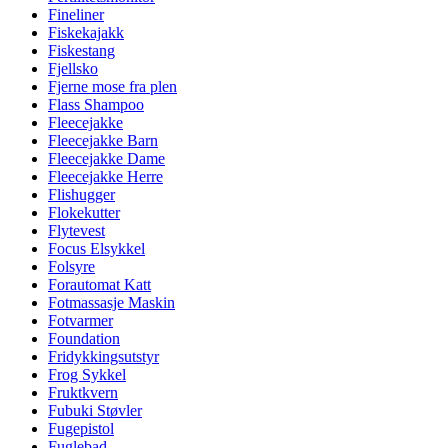
Fineliner
Fiskekajakk
Fiskestang
Fjellsko
Fjerne mose fra plen
Flass Shampoo
Fleecejakke
Fleecejakke Barn
Fleecejakke Dame
Fleecejakke Herre
Flishugger
Flokekutter
Flytevest
Focus Elsykkel
Folsyre
Forautomat Katt
Fotmassasje Maskin
Fotvarmer
Foundation
Fridykkingsutstyr
Frog Sykkel
Fruktkvern
Fubuki Støvler
Fugepistol
Fuglebad