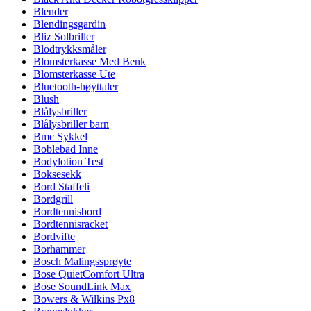
Blender
Blendingsgardin
Bliz Solbriller
Blodtrykksmåler
Blomsterkasse Med Benk
Blomsterkasse Ute
Bluetooth-høyttaler
Blush
Blålysbriller
Blålysbriller barn
Bmc Sykkel
Boblebad Inne
Bodylotion Test
Boksesekk
Bord Staffeli
Bordgrill
Bordtennisbord
Bordtennisracket
Bordvifte
Borhammer
Bosch Malingssprøyte
Bose QuietComfort Ultra
Bose SoundLink Max
Bowers & Wilkins Px8