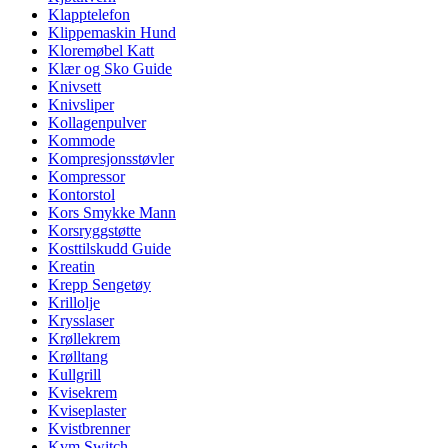
Klapptelefon
Klippemaskin Hund
Kloremøbel Katt
Klær og Sko Guide
Knivsett
Knivsliper
Kollagenpulver
Kommode
Kompresjonsstøvler
Kompressor
Kontorstol
Kors Smykke Mann
Korsryggstøtte
Kosttilskudd Guide
Kreatin
Krepp Sengetøy
Krillolje
Krysslaser
Krøllekrem
Krølltang
Kullgrill
Kvisekrem
Kviseplaster
Kvistbrenner
Kvm Switch