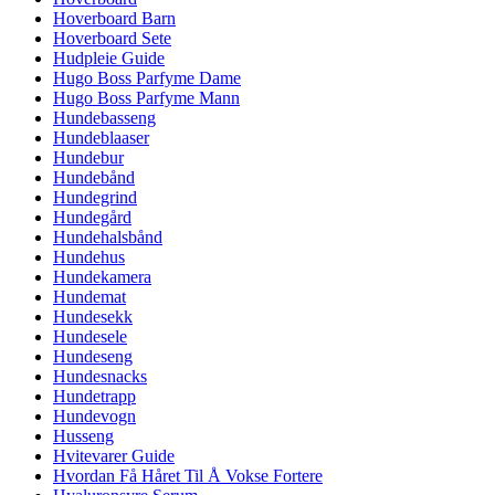
Hoverboard Barn
Hoverboard Sete
Hudpleie Guide
Hugo Boss Parfyme Dame
Hugo Boss Parfyme Mann
Hundebasseng
Hundeblaaser
Hundebur
Hundebånd
Hundegrind
Hundegård
Hundehalsbånd
Hundehus
Hundekamera
Hundemat
Hundesekk
Hundesele
Hundeseng
Hundesnacks
Hundetrapp
Hundevogn
Husseng
Hvitevarer Guide
Hvordan Få Håret Til Å Vokse Fortere