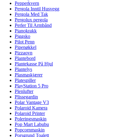
Pepperkvern
Pergola Inntil Husvegg
Pergola Med Tak
Pergolux pergola
Perler Til Armbånd
Pianokrakk
Piggsko
Pilot Penn
Pipenøkkel
Pizzaovn
Plantebord
Plantekasse På Hjul
Plantelys
Plasmaskjærer
Platespiller
PlayStation 5 Pro
Plenlufter
Plissegardin
Polar Vantage V3
Polaroid Kamera
Polaroid Printer
Poleringsmaskin
Pop Mart Labubu
Popcornmaskin
Porsgrund Toalett