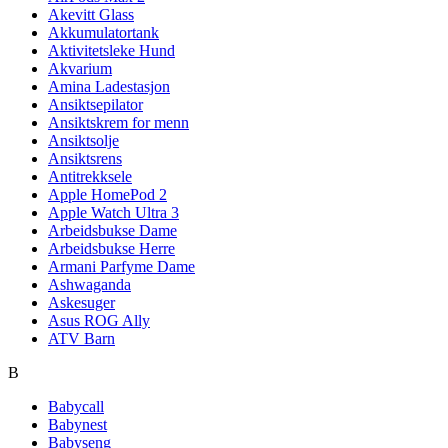
Akevitt Glass
Akkumulatortank
Aktivitetsleke Hund
Akvarium
Amina Ladestasjon
Ansiktsepilator
Ansiktskrem for menn
Ansiktsolje
Ansiktsrens
Antitrekksele
Apple HomePod 2
Apple Watch Ultra 3
Arbeidsbukse Dame
Arbeidsbukse Herre
Armani Parfyme Dame
Ashwaganda
Askesuger
Asus ROG Ally
ATV Barn
B
Babycall
Babynest
Babyseng