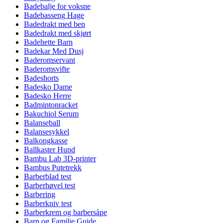
Badebalje for voksne
Badebasseng Hage
Badedrakt med ben
Badedrakt med skjørt
Badehette Barn
Badekar Med Dusj
Baderomservant
Baderomsvifte
Badeshorts
Badesko Dame
Badesko Herre
Badmintonracket
Bakuchiol Serum
Balanseball
Balansesykkel
Balkongkasse
Ballkaster Hund
Bambu Lab 3D-printer
Bambus Putetrekk
Barberblad test
Barberhøvel test
Barbering
Barberkniv test
Barberkrem og barbersåpe
Barn og Familie Guide