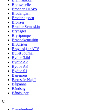
Brannslukker
Brenselcelle
Brodder Til Sko
Broderigarn
Broderingssett
Bronzer
Brother Symaskin
Brynsgel
Brystpumpe
Brødbakemaskin
Brødrister
Brøyteskjær ATV
Bullet Journal
Bydue 3.0d
Bydue A2
Bydue A3
Bydue S1
Bæremeis
Bæresele Najell
Bålpanne
Båndsag
Båndsliper
C
Campingbord