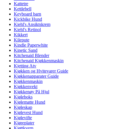
Kattetre
Kettlebell
Keyboard barn
Kickbike Hund
Kiehl's Ansiktskrem
Kiehl's Retinol
Kikkert
Kilepute
Kindle Paperwhite
Kinetic Sand
Kitchenaid Blender
Kitchenaid Kjøkkenmaskin
Kjetting Atv
Kjøkken og Hvitevarer Guide
Kjøkkenapparater Guide
Kjøkkenmaskin
Kjøkkenvekt
Kjøkkenøy På Hjul
Kjøleboks
Kjølematte Hund
Kjøleskap
Kjølevest Hund
Kjølevifte
Kjøreplater
Kjøttkvern