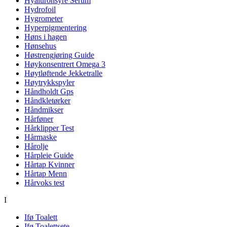
Hyaluronsyre Serum
Hydrofoil
Hygrometer
Hyperpigmentering
Høns i hagen
Hønsehus
Høstrengjøring Guide
Høykonsentrert Omega 3
Høytløftende Jekketralle
Høytrykkspyler
Håndholdt Gps
Håndkletørker
Håndmikser
Hårføner
Hårklipper Test
Hårmaske
Hårolje
Hårpleie Guide
Hårtap Kvinner
Hårtap Menn
Hårvoks test
I
Ifø Toalett
Ifø Toalettsete