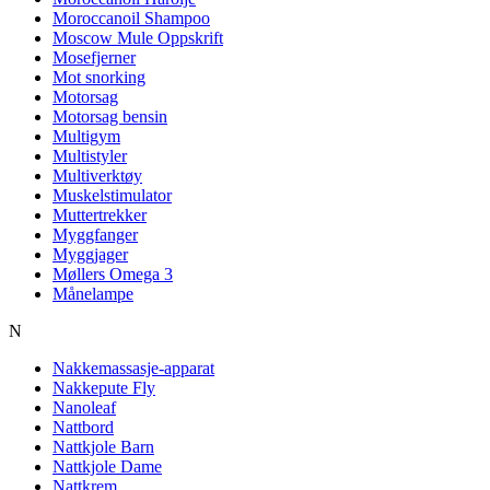
Moroccanoil Shampoo
Moscow Mule Oppskrift
Mosefjerner
Mot snorking
Motorsag
Motorsag bensin
Multigym
Multistyler
Multiverktøy
Muskelstimulator
Muttertrekker
Myggfanger
Myggjager
Møllers Omega 3
Månelampe
N
Nakkemassasje-apparat
Nakkepute Fly
Nanoleaf
Nattbord
Nattkjole Barn
Nattkjole Dame
Nattkrem