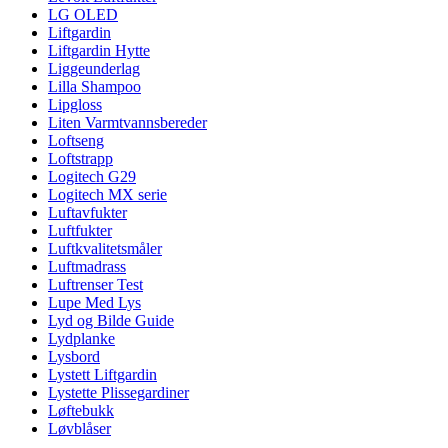
LG OLED
Liftgardin
Liftgardin Hytte
Liggeunderlag
Lilla Shampoo
Lipgloss
Liten Varmtvannsbereder
Loftseng
Loftstrapp
Logitech G29
Logitech MX serie
Luftavfukter
Luftfukter
Luftkvalitetsmåler
Luftmadrass
Luftrenser Test
Lupe Med Lys
Lyd og Bilde Guide
Lydplanke
Lysbord
Lystett Liftgardin
Lystette Plissegardiner
Løftebukk
Løvblåser