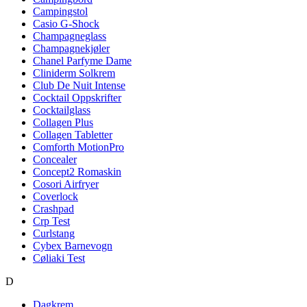
Campingstol
Casio G-Shock
Champagneglass
Champagnekjøler
Chanel Parfyme Dame
Cliniderm Solkrem
Club De Nuit Intense
Cocktail Oppskrifter
Cocktailglass
Collagen Plus
Collagen Tabletter
Comforth MotionPro
Concealer
Concept2 Romaskin
Cosori Airfryer
Coverlock
Crashpad
Crp Test
Curlstang
Cybex Barnevogn
Cøliaki Test
D
Dagkrem