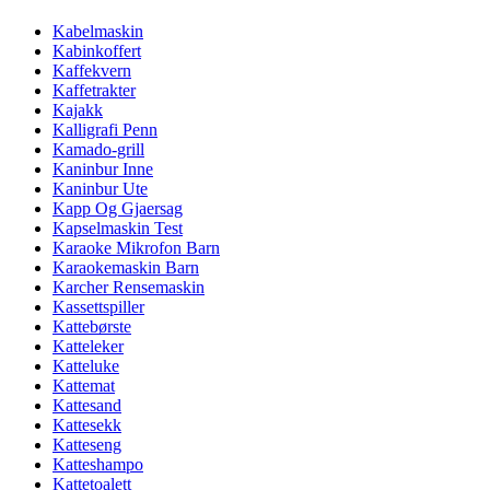
Kabelmaskin
Kabinkoffert
Kaffekvern
Kaffetrakter
Kajakk
Kalligrafi Penn
Kamado-grill
Kaninbur Inne
Kaninbur Ute
Kapp Og Gjaersag
Kapselmaskin Test
Karaoke Mikrofon Barn
Karaokemaskin Barn
Karcher Rensemaskin
Kassettspiller
Kattebørste
Katteleker
Katteluke
Kattemat
Kattesand
Kattesekk
Katteseng
Katteshampo
Kattetoalett