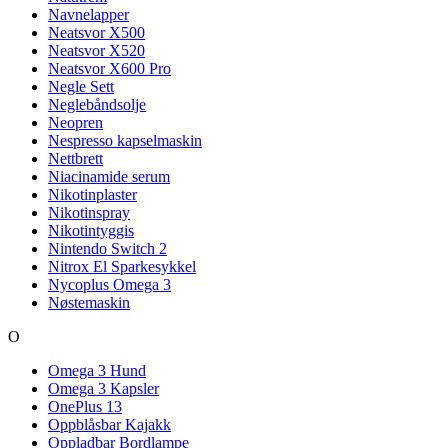
Navnelapper
Neatsvor X500
Neatsvor X520
Neatsvor X600 Pro
Negle Sett
Neglebåndsolje
Neopren
Nespresso kapselmaskin
Nettbrett
Niacinamide serum
Nikotinplaster
Nikotinspray
Nikotintyggis
Nintendo Switch 2
Nitrox El Sparkesykkel
Nycoplus Omega 3
Nøstemaskin
O
Omega 3 Hund
Omega 3 Kapsler
OnePlus 13
Oppblåsbar Kajakk
Oppladbar Bordlampe