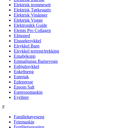
Elektrisk trommesett
Elektrisk Tørkestativ
Elektrisk Vinåpner
Elektrisk Vugge
Elektronikk Guide
Elemis Pro Collagen
Elmoped
Elsparkesykkel
Elsykkel Barn
Elsykkel terreng/trekking
Emaljekopp
Emmaljunga Barnevogn
Enhjulssykkel
Enkeltseng
Entretak
Eplepresse
Epsom Salt
Espressomaskin
Eyeliner
F
Familiekøyeseng
Feiemaskin
Fertilitetsmonitor