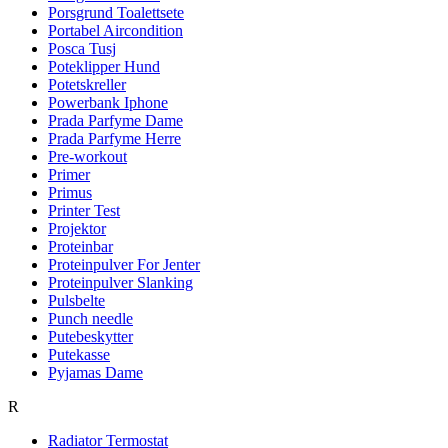
Porsgrund Toalettsete
Portabel Aircondition
Posca Tusj
Poteklipper Hund
Potetskreller
Powerbank Iphone
Prada Parfyme Dame
Prada Parfyme Herre
Pre-workout
Primer
Primus
Printer Test
Projektor
Proteinbar
Proteinpulver For Jenter
Proteinpulver Slanking
Pulsbelte
Punch needle
Putebeskytter
Putekasse
Pyjamas Dame
R
Radiator Termostat