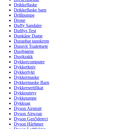
Drikkeflaske
Drikkeflaske barn
Drillpumpe
Drone
Duffy Sandaler
Duftlys Test
Dunkåpe Dame
Duraphat tannkrem
Duravit Toalettsete
Dusjhjørne
Dusjkrakk
Dykkercomputer
Dykkerkniv
Dykkerlykt
Dykkermaske
Dykkermaske Barn
Dykkersertifikat
Dykkeutstyr
Dykkpumpe
Dykksag
Dyson Airstrait
Dyson Airwrap
Dyson Gen5detect
Dyson Hårføner