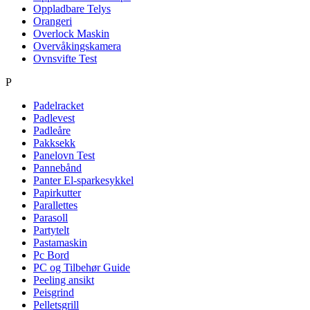
Oppladbare Telys
Orangeri
Overlock Maskin
Overvåkingskamera
Ovnsvifte Test
P
Padelracket
Padlevest
Padleåre
Pakksekk
Panelovn Test
Pannebånd
Panter El-sparkesykkel
Papirkutter
Parallettes
Parasoll
Partytelt
Pastamaskin
Pc Bord
PC og Tilbehør Guide
Peeling ansikt
Peisgrind
Pelletsgrill