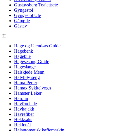
Gustavsberg Toalettsete
Gyngestol
Gyngestol Ute
Gåmølle
Gåstav
H
Hage og Utendørs Guide
Hagebenk
Hagebue
Hagesesong Guide
Hageslange
Halskjede Menn
Halvhøy seng
Hama Perler
Hamax Sykkelvogn
Hamster Leker
Harpun
Havfruehale
Havkajakk
Havrefiber
Hekksaks
Heklenål
Helautomatisk kaffemaskin