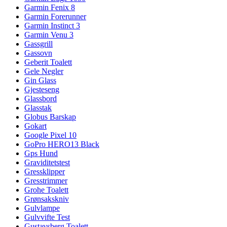
Garmin Fenix 8
Garmin Forerunner
Garmin Instinct 3
Garmin Venu 3
Gassgrill
Gassovn
Geberit Toalett
Gele Negler
Gin Glass
Gjesteseng
Glassbord
Glasstak
Globus Barskap
Gokart
Google Pixel 10
GoPro HERO13 Black
Gps Hund
Graviditetstest
Gressklipper
Gresstrimmer
Grohe Toalett
Grønsakskniv
Gulvlampe
Gulvvifte Test
Gustavsberg Toalett