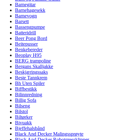
Barnegitar
Barnehagesekk
Barnevogn
Barsett
Bassengpumpe
Batteridrill
Beer Pong Bord
Beitepusser
Benkebereder
Beoplay H95
BERG trampoline
Bergans Skalljakke
Beskjæringssaks
Beste Tannkrem
Bh Uten Spiler
Biffbestikk
Bilinnredning
Billig Sofa
Bilseng
Bilstol
Biltørker
Bivuakk
Bjeffehalsbånd
Black And Decker Malingssprøyte
Black And Decker Robotgressklipper