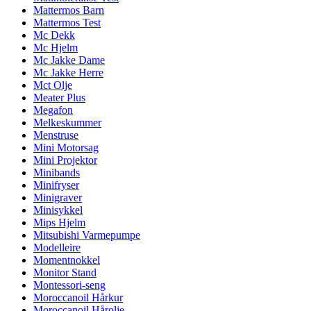
Mattermos Barn
Mattermos Test
Mc Dekk
Mc Hjelm
Mc Jakke Dame
Mc Jakke Herre
Mct Olje
Meater Plus
Megafon
Melkeskummer
Menstruse
Mini Motorsag
Mini Projektor
Minibands
Minifryser
Minigraver
Minisykkel
Mips Hjelm
Mitsubishi Varmepumpe
Modelleire
Momentnokkel
Monitor Stand
Montessori-seng
Moroccanoil Hårkur
Moroccanoil Hårolje