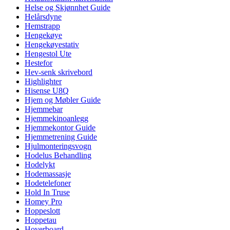
Helse og Skjønnhet Guide
Helårsdyne
Hemstrapp
Hengekøye
Hengekøyestativ
Hengestol Ute
Hestefor
Hev-senk skrivebord
Highlighter
Hisense U8Q
Hjem og Møbler Guide
Hjemmebar
Hjemmekinoanlegg
Hjemmekontor Guide
Hjemmetrening Guide
Hjulmonteringsvogn
Hodelus Behandling
Hodelykt
Hodemassasje
Hodetelefoner
Hold In Truse
Homey Pro
Hoppeslott
Hoppetau
Hoverboard